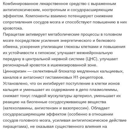
Комбинированное лекарственное средство с выраженным
антигипоксическим, ноотропным и сосудорасширяющим
эффектом. Компоненты взаимно потенцируют снижение
сопротивления сосудов мозга и способствуют повышению в них
кровотока.
Пирацетам активирует метаболические процессы в головном
мозге посредством усиления энергетического и белкового
обмена, ускорения утилизации глюкозы клетками и повышения
их устойчивости к гипоксии; улучшает межнейрональную
передачу в центральной нервной системе (ЦНС), улучшает
регионарный кровоток в ишемизированной зоне.
Циннаризин — селективный блокатор медленных кальциевых,
каналов и антагонист гистаминовых H1-рецепторов.
Установлено, что он ингибирует поступление в клетки ионов
кальция и уменьшает их содержание в депо плазмолеммы,
снижает тонус гладкой мускулатуры артериол, уменьшает их
реакцию на биогенные сосудосуживающие вещества
(катехоламины, ангиотензин и вазопрессин). Обладает
сосудорасширяющим эффектом (особенно в отношении
сосудов головного мозга, усиливая антигипоксическое действие
пирацетама), не оказывая существенного влияния на