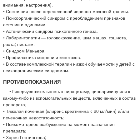
внимания, настроения).
• Состояния после перенесенной черепно-мозговой травмы.
• Психоорганический синдром с преобладанием признаков
астении и адинамии.
• Астенический синдром психогенного генеза.
• Лабиринтопатии — головокружение, шум в ушах, тошнота,
рвота; нистагм.
• Синдром Меньера.
• Профилактика мигрени и кинетозов.
• В составе комплексной терапии низкой обучаемости у детей с
психоорганическим синдромом.
ПРОТИВОПОКАЗАНИЯ
• Гиперчувствительность к пирацетаму, циннаризину или к
какому-либо из вспомогательных веществ, включенных в состав
препарата;
• Тяжелая почечная (клиренс креатинина < 20 мл/мин) и/или
печеночная недостаточность;
• Психомоторное возбуждение на момент назначения
препарата;
• Хорея Гентингтона;