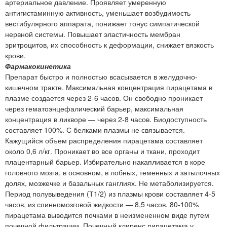
артериальное давление. Проявляет умеренную
антигистаминную активность, уменьшает возбудимость
вестибулярного аппарата, понижает тонус симпатической
нервной системы. Повышает эластичность мембран
эритроцитов, их способность к деформации, снижает вязкость
крови.
Фармакокинетика
Препарат быстро и полностью всасывается в желудочно-
кишечном тракте. Максимальная концентрация пирацетама в
плазме создается через 2-6 часов. Он свободно проникает
через гематоэнцефалический барьер, максимальная
концентрация в ликворе — через 2-8 часов. Биодоступность
составляет 100%. С белками плазмы не связывается.
Кажущийся объем распределения пирацетама составляет
около 0,6 л/кг. Проникает во все органы и ткани, проходит
плацентарный барьер. Избирательно накапливается в коре
головного мозга, в основном, в лобных, теменных и затылочных
долях, мозжечке и базальных ганглиях. Не метаболизируется.
Период полувыведения (Т1/2) из плазмы крови составляет 4-5
часов, из спинномозговой жидкости — 8,5 часов. 80-100%
пирацетама выводится почками в неизмененном виде путем
почечной фильтрации. Почечный клиренс пирацетама у