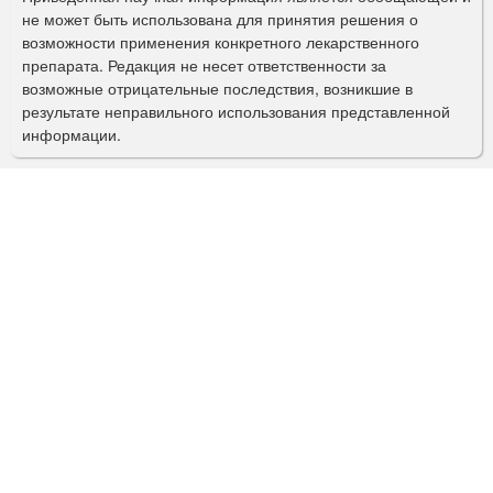
п
не может быть использована для принятия решения о
о
возможности применения конкретного лекарственного
препарата. Редакция не несет ответственности за
и
возможные отрицательные последствия, возникшие в
с
результате неправильного использования представленной
информации.
к
а