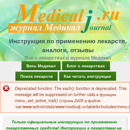
Перейти
к
основному
содержанию
Инструкция по применению лекарств,
аналоги, отзывы
Все о лекарствах в журнале Медикал
Г
Весь Медикал
Блог о лекарствах
л
Поиск лекарств
Как читать инструкции
а
Deprecated function
: The each() function is deprecated. This
Сообщение
в
message will be suppressed on further calls в функции
об
menu_set_active_trail()
(строка
2405
в файле
н
/var/www/admini/data/www/medicalj.ru/tabletki/includes/menu.i
ошибке
о
е
Только официальные инструкции по применению
лекарственных средств! Инструкции к лекарствам на