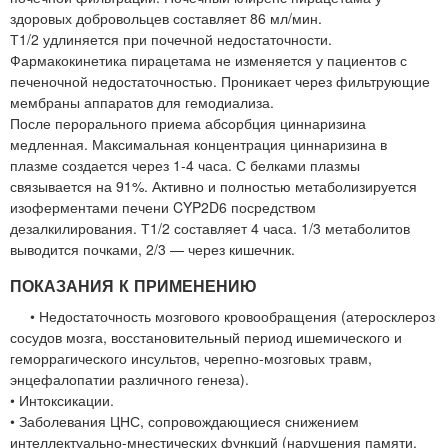
здоровых добровольцев составляет 86 мл/мин.
Т1/2 удлиняется при почечной недостаточности.
Фармакокинетика пирацетама не изменяется у пациентов с
печеночной недостаточностью. Проникает через фильтрующие
мембраны аппаратов для гемодиализа.
После перорального приема абсорбция циннаризина
медленная. Максимальная концентрация циннаризина в
плазме создается через 1-4 часа. С белками плазмы
связывается на 91%. Активно и полностью метаболизируется
изоферментами печени CYP2D6 посредством
дезалкилирования. Т1/2 составляет 4 часа. 1/3 метаболитов
выводится почками, 2/3 — через кишечник.
ПОКАЗАНИЯ К ПРИМЕНЕНИЮ
• Недостаточность мозгового кровообращения (атеросклероз
сосудов мозга, восстановительный период ишемического и
геморрагического инсультов, черепно-мозговых травм,
энцефалопатии различного генеза).
• Интоксикации.
• Заболевания ЦНС, сопровождающиеся снижением
интеллектуально-мнестических функций (нарушения памяти,