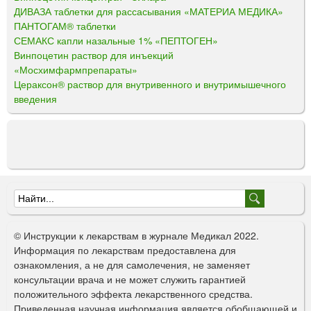
ДИВАЗА таблетки для рассасывания «МАТЕРИА МЕДИКА»
ПАНТОГАМ® таблетки
СЕМАКС капли назальные 1% «ПЕПТОГЕН»
Винпоцетин раствор для инъекций
«Мосхимфармпрепараты»
Цераксон® раствор для внутривенного и внутримышечного
введения
Ф
о
© Инструкции к лекарствам в журнале Медикал 2022.
р
Информация по лекарствам предоставлена для
ознакомления, а не для самолечения, не заменяет
м
консультации врача и не может служить гарантией
а
положительного эффекта лекарственного средства.
Приведенная научная информация является обобщающей и