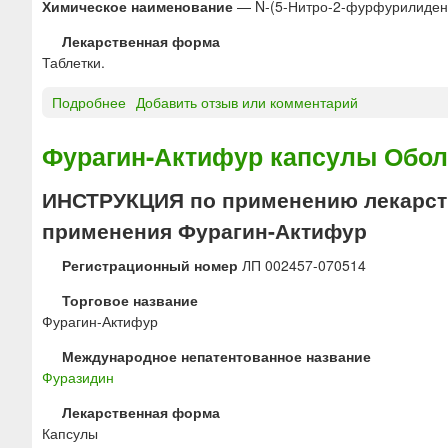
н
Химическое наименование
— N-(5-Нитро-2-фурфурилиден
м
ы
и
Лекарственная форма
й
к
Таблетки.
ц
и
и
п
Подробнее
о
Добавить отзыв или комментарий
с
р
Ф
т
и
У
Фурагин-Актифур капсулы Обол
и
х
Р
т
р
А
ИНСТРУКЦИЯ по применению лекарств
о
Д
н
применения Фурагин-Актифур
О
и
Н
ч
Регистрационный номер
ЛП 002457-070514
И
е
Н
Торговое название
с
-
Фурагин-Актифур
к
Л
о
е
Международное непатентованное название
м
к
Фуразидин
ц
Т
и
Лекарственная форма
т
с
Капсулы
а