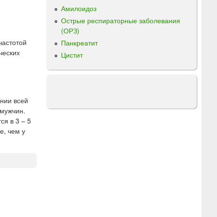
Амилоидоз
Острые респираторные заболевания
(ОРЗ)
частотой
Панкреатит
ческих
Цистит
ении всей
 мужчин.
я в 3 – 5
е, чем у