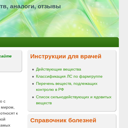
тв, аналоги, отзывы
Инструкции для врачей
сайте
Действующие вещества
Классификация ЛС по фармгруппе
Перечень веществ, подлежащих
контролю в РФ
Список сильнодействующих и ядовитых
о с
веществ
 миром,
относят к
Справочник болезней
ной
самых