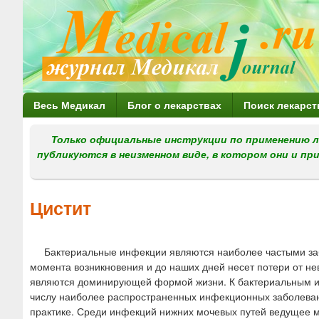
Г
Весь Медикал
Блог о лекарствах
Поиск лекарст
л
Только официальные инструкции по применению л
а
публикуются в неизменном виде, в котором они и пр
в
н
Цистит
о
е
Бактериальные инфекции являются наиболее частыми заб
м
момента возникновения и до наших дней несет потери от н
е
являются доминирующей формой жизни. К бактериальным и
числу наиболее распространенных инфекционных заболевани
н
практике. Среди инфекций нижних мочевых путей ведущее ме