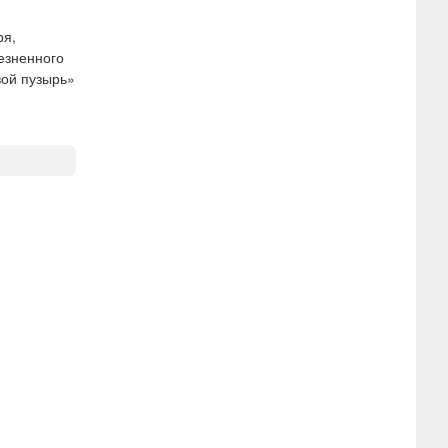
ря,
езненного
вой пузырь»