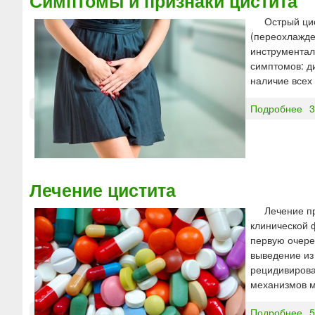
Симптомы и признаки цистита
н
Острый ци
ы
(переохлажде
ц
инструментал
и
симптомов: д
с
наличие всех
т
и
Подробнее
о
3
т
С
а
и
.
м
Э
п
т
т
и
Лечение цистита
о
о
Лечение пр
м
л
клинической 
ы
о
первую очере
и
г
выведение из
п
и
рецидивирова
р
я
механизмов м
и
ц
з
и
Подробнее
о
5