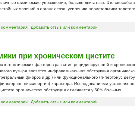
зличные физические упражнения, больше двигаться. Это способств
астойных явлений в органах таза, усилению перистальтики толстог
 комментария
Добавить отзыв или комментарий
мики при хроническом цистите
патогенетических факторов развития рецидивирующей и хроническ
евого пузыря является инфравезикальная обструкция органическог
уретральный фиброз и др.) или функционального (гипертонус детру
финктерная диссинергия) характера. Исследованиями установлено,
цистите органическая обструкция отмечается у 60% больных.
 комментарий
Добавить отзыв или комментарий