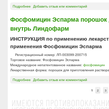
т
б
и
Подробнее
о
Добавить отзыв или комментарий
л
т
Ф
е
е
у
Фосфомицин Эспарма порошок д
т
р
к
внутрь Линдофарм
а
и
г
Т
и
ИНСТРУКЦИЯ по применению лекарств
ю
н
м
применения Фосфомицин Эспарма
-
е
А
н
Регистрационный номер: ЛП-003099-200715
к
с
Торговое название: Фосфомицин Эспарма
т
к
Международное непатентованное название:
фосфомицин
и
и
Лекарственная форма: порошок для приготовления раствора
ф
й
у
х
Подробнее
о
Добавить отзыв или комментарий
р
ф
Ф
к
з
о
1
2
3
С
а
с
п
ф
т
с
о
у