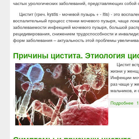
ю
частых урологических заболеваний, представляющих собой
Цистит (греч. kystis - мочевой пузырь + - itis) - это во
воспалительный процесс стенки мочевого пузыря, чаще лока
заболеваемости инфекцией мочевого пузыря, большой распр
рецидивирования, снижением трудоспособности и инвалидиз
форм заболевания – актуальность этой проблемы увеличива
Причины цистита. Этиология ци
Цистит вст
жизни у женщ
Инфекции моч
раз чаще у же
мальчиков, и 
Подробнее
о
1
П
р
и
ч
и