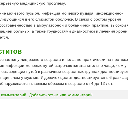
 серьезную медицинскую проблему.
спаление мочевого пузыря, инфекция мочевого пузыря, инфекционно-
лизующийся в его слизистой оболочке. В связи с ростом уровня
остраненностью в амбулаторной и больничной практике, высокой 
ацией больных, а также трудностями диагностики и лечения хрони
ется.
ститов
речается у лиц разного возраста и пола, но практически на протяж
ин инфекции мочевых путей встречаются значительно чаще, чем у
евыводящих путей в различных возрастных группах диагностируютс
нщин, чем у мужчин. У девочек цистит диагностируется в 6 раз чащ
обнаруживается главным образом в возрасте от 4 до 12 лет.
 комментарий
Добавить отзыв или комментарий