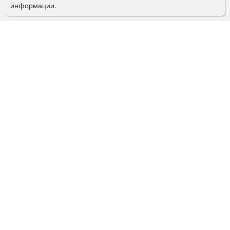
информации.
к
а