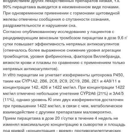
воздействием других лекарственных препаратов низкая, т.к.
90% пирацетама выводится в неизмененном виде почками.
При одновременном применении с гормонами щитовидной
железы отмечены сообщения о спутанности сознания,
раздражительности и нарушении сна.
Согласно опубликованному исследованию у пациентов с
рецидивирующим венозным тромбозом пирацетам в дозе 9,6 г/
сутки повышает эффективность непрямых антикоагулянтов
(отмечалось более выраженное снижение уровня агрегации
тромбоцитов, уровня фибриногена, факторов Виллебранда,
вязкости крови и плазмы по сравнению с применением только
непрямых антикоагулянтов).
In vitro пирацетам не угнетает изоферменты цитохрома Р450,
такие как CYP1А2, 2В6, 2С8, 2С9, 2С19, 2В6, 2Е1 и 4А9/11 в
концентрации 142, 426 и 1422 мкг/мл. При концентрации 1422
мкг/мл отмечено небольшое угнетение CYP2А6 (21%) и 3А4/5
(11%), однако уровень Ki этих двух изоферментов достаточен
при превышении 1422 мкг/мл, в связи с чем, метаболическое
взаимодействие с другими препаратами маловероятно.
Прием пирацетама в дозе 20 г/сутки в течение 4 недель не
изменял максимальную концентрацию в сыворотке и площадь
под кривой «концентрация - время» противоэпилептических