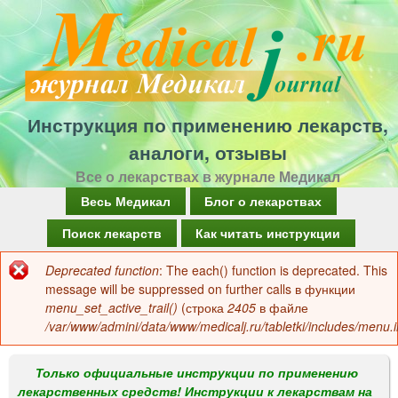
Перейти
к
основному
содержанию
Инструкция по применению лекарств,
аналоги, отзывы
Все о лекарствах в журнале Медикал
Г
Весь Медикал
Блог о лекарствах
л
Поиск лекарств
Как читать инструкции
а
Deprecated function
: The each() function is deprecated. This
Сообщение
в
message will be suppressed on further calls в функции
об
menu_set_active_trail()
(строка
2405
в файле
н
/var/www/admini/data/www/medicalj.ru/tabletki/includes/menu.i
ошибке
о
е
Только официальные инструкции по применению
лекарственных средств! Инструкции к лекарствам на