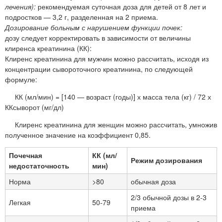
лечения):
рекомендуемая суточная доза для детей от 8 лет и
подростков — 3,2 г, разделенная на 2 приема.
Дозирование больным с нарушением функции почек:
дозу следует корректировать в зависимости от величины
клиренса креатинина (КК):
Клиренс креатинина для мужчин можно рассчитать, исходя из
концентрации сывороточного креатинина, по следующей
формуле:
КК (мл/мин) = [140 — возраст (годы)] х масса тела (кг) / 72 х
ККсыворот (мг/дл)
Клиренс креатинина для женщин можно рассчитать, умножив
полученное значение на коэффициент 0,85.
Почечная
КК (мл/
Режим дозирования
недостаточность
мин)
Норма
>80
обычная доза
2/3 обычной дозы в 2-3
Легкая
50-79
приема