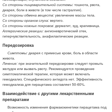
Со стороны пищеварительной системы:
тошнота, рвота,
диарея, боли в животе (в том числе гастралгия).
Со стороны обмена веществ:
увеличение массы тела.
Со стороны органов слуха:
вертиго.
Со стороны кожных покровов:
дерматит, зуд, крапивница.
Аллергические реакции:
ангионевротический отек,
гиперчувствительность, анафилактические реакции.
Передозировка
Симптомы:
диарея с примесью крови, боль в области
живота.
Лечение:
при значительной передозировке следует промыть
желудок или вызвать рвоту. Рекомендуется проведение
симптоматической терапии, которая может включать
гемодиализ. Специфического антидота нет. Эффективность
гемодиализа для пирацетама составляет 50-60%.
Взаимодействие с другими лекарственными
препаратами
Возможность изменения фармакокинетики пирацетама под