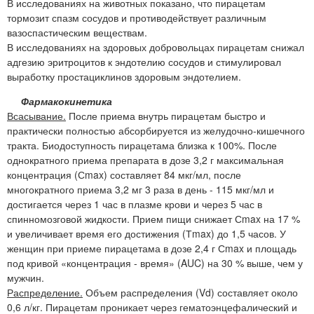
В исследованиях на животных показано, что пирацетам
тормозит спазм сосудов и противодействует различным
вазоспастическим веществам.
В исследованиях на здоровых добровольцах пирацетам снижал
адгезию эритроцитов к эндотелию сосудов и стимулировал
выработку простациклинов здоровым эндотелием.
Фармакокинетика
Всасывание.
После приема внутрь пирацетам быстро и
практически полностью абсорбируется из желудочно-кишечного
тракта. Биодоступность пирацетама близка к 100%. После
однократного приема препарата в дозе 3,2 г максимальная
концентрация (Сmax) составляет 84 мкг/мл, после
многократного приема 3,2 мг 3 раза в день - 115 мкг/мл и
достигается через 1 час в плазме крови и через 5 час в
спинномозговой жидкости. Прием пищи снижает Сmax на 17 %
и увеличивает время его достижения (Тmax) до 1,5 часов. У
женщин при приеме пирацетама в дозе 2,4 г Сmax и площадь
под кривой «концентрация - время» (AUC) на 30 % выше, чем у
мужчин.
Распределение.
Объем распределения (Vd) составляет около
0,6 л/кг. Пирацетам проникает через гематоэнцефалический и