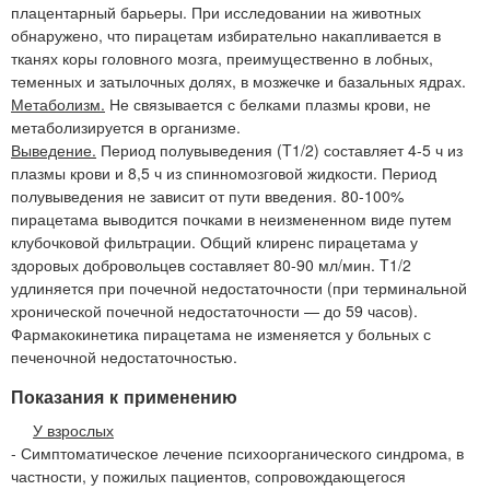
плацентарный барьеры. При исследовании на животных
обнаружено, что пирацетам избирательно накапливается в
тканях коры головного мозга, преимущественно в лобных,
теменных и затылочных долях, в мозжечке и базальных ядрах.
Метаболизм.
Не связывается с белками плазмы крови, не
метаболизируется в организме.
Выведение.
Период полувыведения (T1/2) составляет 4-5 ч из
плазмы крови и 8,5 ч из спинномозговой жидкости. Период
полувыведения не зависит от пути введения. 80-100%
пирацетама выводится почками в неизмененном виде путем
клубочковой фильтрации. Общий клиренс пирацетама у
здоровых добровольцев составляет 80-90 мл/мин. T1/2
удлиняется при почечной недостаточности (при терминальной
хронической почечной недостаточности — до 59 часов).
Фармакокинетика пирацетама не изменяется у больных с
печеночной недостаточностью.
Показания к применению
У взрослых
- Симптоматическое лечение психоорганического синдрома, в
частности, у пожилых пациентов, сопровождающегося