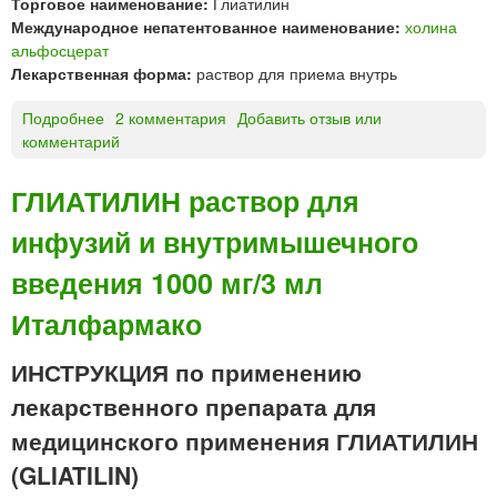
Торговое наименование:
Глиатилин
д
а
Международное непатентованное наименование:
холина
ъ
б
альфосцерат
я
л
Лекарственная форма:
раствор для приема внутрь
з
е
ы
т
Подробнее
о
2 комментария
Добавить отзыв или
ч
к
комментарий
Г
н
и
Л
ы
з
И
е
а
ГЛИАТИЛИН раствор для
А
щ
инфузий и внутримышечного
Т
е
И
ч
введения 1000 мг/3 мл
Л
н
И
ы
Италфармако
Н
е
р
«
ИНСТРУКЦИЯ по применению
а
К
с
лекарственного препарата для
а
т
н
медицинского применения ГЛИАТИЛИН
в
о
о
(GLIATILIN)
н
р
ф