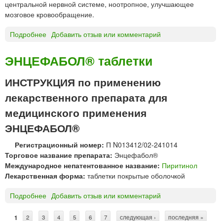
центральной нервной системе, ноотропное, улучшающее
к
ш
мозговое кровообращение.
и
е
д
ч
Подробнее
о
Добавить отзыв или комментарий
л
н
П
я
о
и
р
ЭНЦЕФАБОЛ® таблетки
г
р
а
о
и
с
ИНСТРУКЦИЯ по применению
в
т
с
в
лекарственного препарата для
и
а
е
н
с
медицинского применения
д
о
ы
е
ЭНЦЕФАБОЛ®
л
в
н
*
а
и
Регистрационный номер:
П N013412/02-241014
н
я
Торговое название препарата:
Энцефабол®
и
1
Международное непатентованное название:
Пиритинол
я
0
Лекарственная форма:
таблетки покрытые оболочкой
«
0
М
Подробнее
о
Добавить отзыв или комментарий
0
А
Э
м
Т
Н
г
1
2
3
4
5
6
7
следующая ›
последняя »