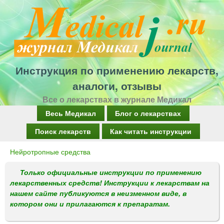
Перейти
к
основному
содержанию
Инструкция по применению лекарств,
аналоги, отзывы
Все о лекарствах в журнале Медикал
Г
Весь Медикал
Блог о лекарствах
л
Поиск лекарств
Как читать инструкции
а
Нейротропные средства
Вы
в
здесь
Только официальные инструкции по применению
н
лекарственных средств! Инструкции к лекарствам на
о
нашем сайте публикуются в неизменном виде, в
котором они и прилагаются к препаратам.
е