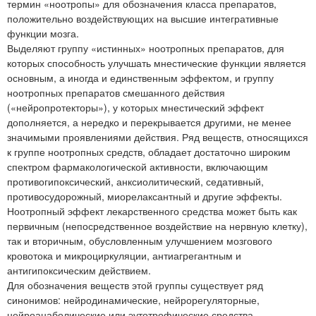
термин «ноотропы» для обозначения класса препаратов,
положительно воздействующих на высшие интегративные
функции мозга.
Выделяют группу «истинных» ноотропных препаратов, для
которых способность улучшать мнестические функции является
основным, а иногда и единственным эффектом, и группу
ноотропных препаратов смешанного действия
(«нейропротекторы»), у которых мнестический эффект
дополняется, а нередко и перекрывается другими, не менее
значимыми проявлениями действия. Ряд веществ, относящихся
к группе ноотропных средств, обладает достаточно широким
спектром фармакологической активности, включающим
противогипоксический, анксиолитический, седативный,
противосудорожный, миорелаксантный и другие эффекты.
Ноотропный эффект лекарственного средства может быть как
первичным (непосредственное воздействие на нервную клетку),
так и вторичным, обусловленным улучшением мозгового
кровотока и микроциркуляции, антиагрегантным и
антигипоксическим действием.
Для обозначения веществ этой группы существует ряд
синонимов: нейродинамические, нейрорегуляторные,
нейроанаболические или эутотрофические средства,