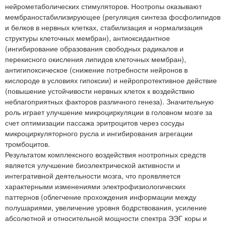
нейрометаболических стимуляторов. Ноотропы оказывают
мембраностабилизирующее (регуляция синтеза фосфолипидов
и белков в нервных клетках, стабилизация и нормализация
структуры клеточных мембран), антиоксидантное
(ингибирование образования свободных радикалов и
перекисного окисления липидов клеточных мембран),
антигипоксическое (снижение потребности нейронов в
кислороде в условиях гипоксии) и нейропротективное действие
(повышение устойчивости нервных клеток к воздействию
неблагоприятных факторов различного генеза). Значительную
роль играет улучшение микроциркуляции в головном мозге за
счет оптимизации пассажа эритроцитов через сосуды
микроциркуляторного русла и ингибирования агрегации
тромбоцитов.
Результатом комплексного воздействия ноотропных средств
является улучшение биоэлектрической активности и
интегративной деятельности мозга, что проявляется
характерными изменениями электрофизиологических
паттернов (облегчение прохождения информации между
полушариями, увеличение уровня бодрствования, усиление
абсолютной и относительной мощности спектра ЭЭГ коры и