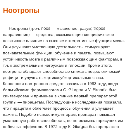
м
е
Ноотропы
н
ю
Ноотропы (греч. noos — мышление, разум; tropos —
направление) — средства, оказывающие специфическое
позитивное влияние на высшие интегративные функции мозга.
Они улучшают умственную деятельность, стимулируют
познавательные функции, обучение и память, повышают
устойчивость мозга к различным повреждающим факторам, в
т.ч. к экстремальным нагрузкам и гипоксии. Кроме этого,
ноотропы обладают способностью снижать неврологический
дефицит и улучшать кортикосубкортикальные связи.
Концепция ноотропных средств возникла в 1963 году, когда
бельгийскими фармакологами С. Giurgea и V. Skondia был
синтезирован и применен в клинике первый препарат этой
группы — пирацетам. Последующие исследования показали,
что пирацетам облегчает процессы обучения и улучшает
память. Подобно психостимуляторам, препарат повышал
умственную работоспособность, но не оказывал присущих им
побочных эффектов. В 1972 году К. Giurgea был предложен