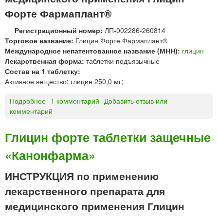
и
Ф
Форте Фармаплант®
о
а
ф
р
Регистрационный номер:
ЛП-002286-260814
а
м
Торговое название:
Глицин Форте Фармаплант®
р
а
Международное непатентованное название (МНН):
глицин
м
п
Лекарственная форма:
таблетки подъязычные
»
л
Состав на 1 таблетку:
а
Активное вещество: глицин 250,0 мг;
н
т
Подробнее
о
1 комментарий
Добавить отзыв или
®
комментарий
Г
т
л
а
и
Глицин форте таблетки защечные
б
ц
л
«Канонфарма»
и
е
н
т
Ф
ИНСТРУКЦИЯ по применению
к
о
лекарственного препарата для
и
р
п
т
медицинского применения Глицин
о
е