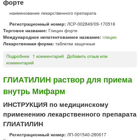
форте
д
Ф
ъ
а
наименование лекарственного препарата
я
р
з
м
Регистрационный номер:
ЛСР-002849/09-170516
ы
а
Торговое название:
Глицин форте
ч
п
Международное непатентованное название:
глицин
н
л
Лекарственная форма:
таблетки защечные
ы
а
е
н
Подробнее
о
1 комментарий
Добавить отзыв или
т
комментарий
Г
®
л
т
и
ГЛИАТИЛИН раствор для приема
а
ц
внутрь Мифарм
б
и
л
н
е
ф
ИНСТРУКЦИЯ по медицинскому
т
о
применению лекарственного препарата
к
р
и
т
ГЛИАТИЛИН
п
е
Регистрационный номер:
ЛП-001540-280617
о
т