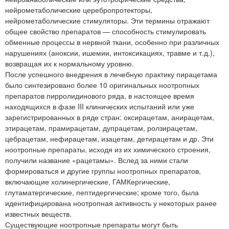
нейрометаболические церебропротекторы,
нейрометаболические стимуляторы. Эти термины отражают
общее свойство препаратов — способность стимулировать
обменные процессы в нервной ткани, особенно при различных
нарушениях (аноксии, ишемии, интоксикациях, травме и т.д.),
возвращая их к нормальному уровню.
После успешного внедрения в лечебную практику пирацетама
было синтезировано более 10 оригинальных ноотропных
препаратов пирролидинового ряда, в настоящее время
находящихся в фазе III клинических испытаний или уже
зарегистрированных в ряде стран: оксирацетам, анирацетам,
этирацетам, прамирацетам, дупрацетам, ролзирацетам,
цебрацетам, нефирацетам, изацетам, детирацетам и др. Эти
ноотропные препараты, исходя из их химического строения,
получили название «рацетамы». Вслед за ними стали
формироваться и другие группы ноотропных препаратов,
включающие холинергические, ГАМКергические,
глутаматергические, пептидергические; кроме того, была
идентифицирована ноотропная активность у некоторых ранее
известных веществ.
Существующие ноотропные препараты могут быть