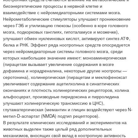
биоэнергетические процессы в нервной клетке и
взаимодействие с нейромедиаторными системами мозга.
Нейрометаболические стимуляторы улучшают проникновение
через ГЭБ и утилизацию глюкозы (особенно в коре головного
мозга, подкорковых ганглиях, гипоталамусе и мозжечке),
улучшают обмен нуклеиновых кислот, активируют синтез АТФ,
белка и РНК. Эффект ряда ноотропных средств опосредуется
через нейромедиаторные системы головного мозга, среди
которых наибольшее значение имеют: моноаминергическая
(пирацетам вызывает увеличение содержания в мозге
дофамина и норадреналина, некоторые другие ноотропы —
серотонина), холинергическая (пирацетам и меклофеноксат
увеличивают содержание ацетилхолина в синаптических
окончаниях и плотность холинергических рецепторов, холина
альфосцерат, производные пиридоксина и пирролидина
улучшают холинергическую трансмиссию в ЦНС),
глутаматергическая (мемантин и глицин воздействуют через N-
метил-D-аспартат (NMDA) подтип рецепторов).
В результате клинических исследований и экспериментов на
животных выделен также целый ряд дополнительных
механизмов, вносящих свой вклад в ноотропную активность