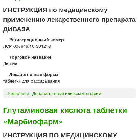
ИНСТРУКЦИЯ по медицинскому
применению лекарственного препарата
ДИВАЗА
Регистрационный номер
ЛСР-006646/10-301216
Торговое название
Диваза
Лекарственная форма
таблетки для рассасывания
Подробнее
о
Добавить отзыв или комментарий
Д
И
Глутаминовая кислота таблетки
В
«Марбиофарм»
А
З
А
ИНСТРУКЦИЯ ПО МЕДИЦИНСКОМУ
т