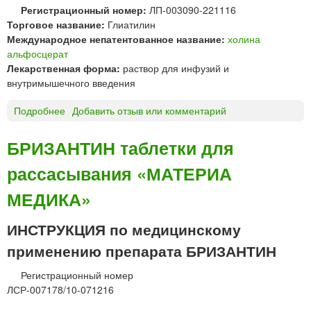
Регистрационный номер:
ЛП-003090-221116
д
а
Торговое название:
Глиатилин
л
р
Международное непатентованное название:
холина
я
м
альфосцерат
п
а
Лекарственная форма:
раствор для инфузий и
р
»
внутримышечного введения
и
е
Подробнее
о
Добавить отзыв или комментарий
м
Г
а
Л
в
БРИЗАНТИН таблетки для
И
н
рассасывания «МАТЕРИА
А
у
Т
т
МЕДИКА»
И
р
Л
ь
ИНСТРУКЦИЯ по медицинскому
И
М
Н
и
применению препарата БРИЗАНТИН
р
ф
а
а
Регистрационный номер
с
р
ЛСР-007178/10-071216
т
м