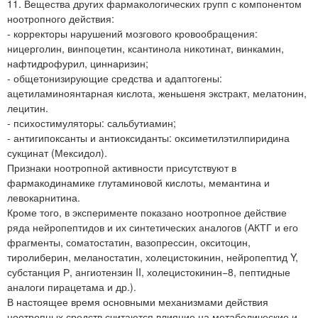
11. Вещества других фармакологических групп с компонентом
ноотропного действия:
- корректоры нарушений мозгового кровообращения:
ницерголин, винпоцетин, ксантинола никотинат, винкамин,
нафтидрофурил, циннаризин;
- общетонизирующие средства и адаптогены:
ацетиламиноянтарная кислота, женьшеня экстракт, мелатонин,
лецитин.
- психостимуляторы: сальбутиамин;
- антигипоксанты и антиоксиданты: оксиметилэтилпиридина
сукцинат (Мексидол).
Признаки ноотропной активности присутствуют в
фармакодинамике глутаминовой кислоты, мемантина и
левокарнитина.
Кроме того, в эксперименте показано ноотропное действие
ряда нейропептидов и их синтетических аналогов (АКТГ и его
фрагменты, соматостатин, вазопрессин, окситоцин,
тиролиберин, меланостатин, холецистокинин, нейропептид Y,
субстанция Р, ангиотензин II, холецистокинин−8, пептидные
аналоги пирацетама и др.).
В настоящее время основными механизмами действия
ноотропных средств считаются влияние на метаболические и