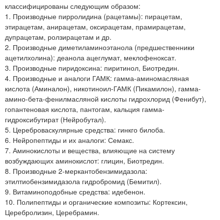
классифицированы следующим образом:
1. Производные пирролидина (рацетамы): пирацетам,
этирацетам, анирацетам, оксирацетам, прамирацетам,
дупрацетам, ролзирацетам и др.
2. Производные диметиламиноэтанола (предшественники
ацетилхолина): деанола ацеглумат, меклофеноксат.
3. Производные пиридоксина: пиритинол, Биотредин.
4. Производные и аналоги ГАМК: гамма-аминомасляная
кислота (Аминалон), никотиноил-ГАМК (Пикамилон), гамма-
амино-бета-фенилмасляной кислоты гидрохлорид (Фенибут),
гопантеновая кислота, пантогам, кальция гамма-
гидроксибутират (Нейробутал).
5. Цереброваскулярные средства: гинкго билоба.
6. Нейропептиды и их аналоги: Семакс.
7. Аминокислоты и вещества, влияющие на систему
возбуждающих аминокислот: глицин, Биотредин.
8. Производные 2-меркантобензимидазола:
этилтиобензимидазола гидробромид (Бемитил).
9. Витаминоподобные средства: идебенон.
10. Полипептиды и органические композиты: Кортексин,
Церебролизин, Церебрамин.