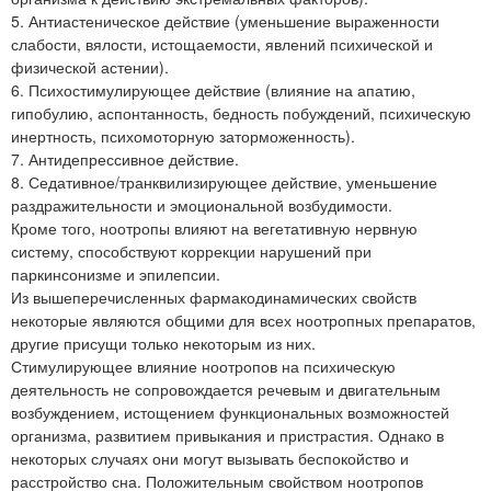
5. Антиастеническое действие (уменьшение выраженности
слабости, вялости, истощаемости, явлений психической и
физической астении).
6. Психостимулирующее действие (влияние на апатию,
гипобулию, аспонтанность, бедность побуждений, психическую
инертность, психомоторную заторможенность).
7. Антидепрессивное действие.
8. Седативное/транквилизирующее действие, уменьшение
раздражительности и эмоциональной возбудимости.
Кроме того, ноотропы влияют на вегетативную нервную
систему, способствуют коррекции нарушений при
паркинсонизме и эпилепсии.
Из вышеперечисленных фармакодинамических свойств
некоторые являются общими для всех ноотропных препаратов,
другие присущи только некоторым из них.
Стимулирующее влияние ноотропов на психическую
деятельность не сопровождается речевым и двигательным
возбуждением, истощением функциональных возможностей
организма, развитием привыкания и пристрастия. Однако в
некоторых случаях они могут вызывать беспокойство и
расстройство сна. Положительным свойством ноотропов