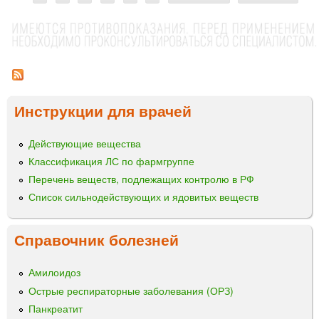
Е
С
Ц
/
Р
Е
3
т
И
Ф
м
А
р
А
л
М
Б
а
И
Е
О
т
н
Д
Л
а
И
Инструкции для врачей
и
®
л
К
т
ф
ц
А
а
Действующие вещества
а
»
ы
б
р
Классификация ЛС по фармгруппе
л
м
Перечень веществ, подлежащих контролю в РФ
е
а
Список сильнодействующих и ядовитых веществ
т
к
к
о
и
Справочник болезней
Амилоидоз
Острые респираторные заболевания (ОРЗ)
Панкреатит