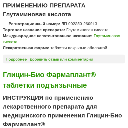
ПРИМЕНЕНИЮ ПРЕПАРАТА
а
б
Глутаминовая кислота
л
Регистрационный номер:
ЛП-002250-260913
е
Торговое название препарата:
Глутаминовая кислота
т
Международное непатентованное название:
Глутаминовая
к
кислота
и
Лекарственная форма:
таблетки покрытые оболочкой
д
л
Подробнее
о
Добавить отзыв или комментарий
я
Г
р
л
а
Глицин-Био Фармаплант®
у
с
таблетки подъязычные
т
с
а
а
м
ИНСТРУКЦИЯ по применению
с
и
ы
лекарственного препарата для
н
в
о
медицинского применения Глицин-Био
а
в
н
Фармаплант®
а
и