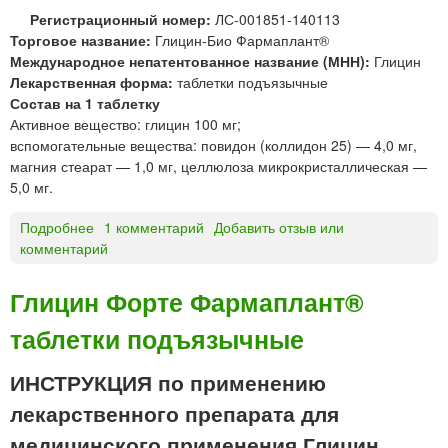
я
я
Регистрационный номер:
ЛС-001851-140113
к
«
Торговое название:
Глицин-Био Фармаплант®
и
М
Международное непатентованное название (МНН):
Глицин
с
А
Лекарственная форма:
таблетки подъязычные
л
Т
Состав на 1 таблетку
о
Е
Активное вещество: глицин 100 мг;
т
Р
вспомогательные вещества: повидон (коллидон 25) — 4,0 мг,
а
И
магния стеарат — 1,0 мг, целлюлоза микрокристаллическая —
т
А
5,0 мг.
а
М
б
Е
Подробнее
о
1 комментарий
Добавить отзыв или
л
Д
комментарий
Г
е
И
л
т
К
и
Глицин Форте Фармаплант®
к
А
ц
и
»
таблетки подъязычные
и
«
н
М
-
ИНСТРУКЦИЯ по применению
а
Б
лекарственного препарата для
р
и
б
о
медицинского применения Глицин