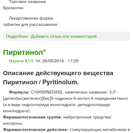
Торговое название
в
Бризантин
о
р
Лекарственная форма
д
таблетки для рассасывания.
л
я
Подробнее
о
Добавить отзыв или комментарий
и
Б
н
Р
Пиритинол*
ф
И
у
Наумов Ю.Н.
Чт, 26/05/2016 - 17:29
З
з
А
и
Описание действующего вещества
Н
й
Т
Пиритинол / Pyritinolum.
и
И
в
Формула:
C16H20N2O4S2, химическое название: 3,3'-
Н
н
[дитиобис(метилен)]бис[5-гидрокси-6-метил-4-пиридинметанол
т
у
(и в виде гидрохлорида моногидрата, дигидрохлорида
а
т
моногидрата).
б
р
Фармакологическая группа:
нейротропные средства/
л
и
ноотропы.
е
м
Фармакологическое действие:
стимулирующее метаболизм в
т
ы