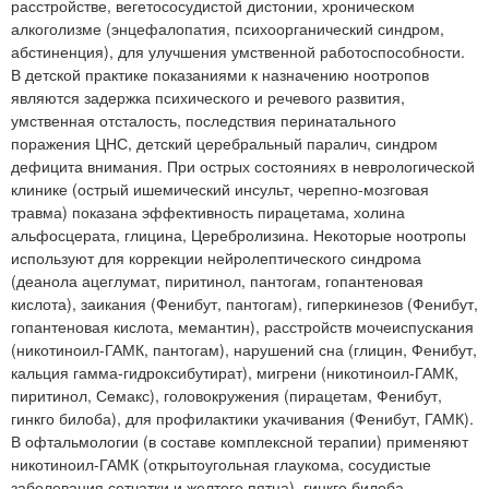
расстройстве, вегетососудистой дистонии, хроническом
алкоголизме (энцефалопатия, психоорганический синдром,
абстиненция), для улучшения умственной работоспособности.
В детской практике показаниями к назначению ноотропов
являются задержка психического и речевого развития,
умственная отсталость, последствия перинатального
поражения ЦНС, детский церебральный паралич, синдром
дефицита внимания. При острых состояниях в неврологической
клинике (острый ишемический инсульт, черепно-мозговая
травма) показана эффективность пирацетама, холина
альфосцерата, глицина, Церебролизина. Некоторые ноотропы
используют для коррекции нейролептического синдрома
(деанола ацеглумат, пиритинол, пантогам, гопантеновая
кислота), заикания (Фенибут, пантогам), гиперкинезов (Фенибут,
гопантеновая кислота, мемантин), расстройств мочеиспускания
(никотиноил-ГАМК, пантогам), нарушений сна (глицин, Фенибут,
кальция гамма-гидроксибутират), мигрени (никотиноил-ГАМК,
пиритинол, Семакс), головокружения (пирацетам, Фенибут,
гинкго билоба), для профилактики укачивания (Фенибут, ГАМК).
В офтальмологии (в составе комплексной терапии) применяют
никотиноил-ГАМК (открытоугольная глаукома, сосудистые
заболевания сетчатки и желтого пятна), гинкго билоба