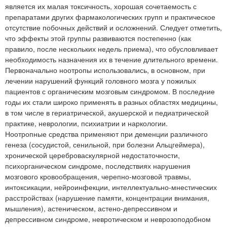
является их малая токсичность, хорошая сочетаемость с
препаратами других фармакологических групп и практическое
отсутствие побочных действий и осложнений. Следует отметить,
что эффекты этой группы развиваются постепенно (как
правило, после нескольких недель приема), что обусловливает
необходимость назначения их в течение длительного времени.
Первоначально ноотропы использовались, в основном, при
лечении нарушений функций головного мозга у пожилых
пациентов с органическим мозговым синдромом. В последние
годы их стали широко применять в разных областях медицины,
в том числе в гериатрической, акушерской и педиатрической
практике, неврологии, психиатрии и наркологии.
Ноотропные средства применяют при деменции различного
генеза (сосудистой, сенильной, при болезни Альцгеймера),
хронической цереброваскулярной недостаточности,
психорганическом синдроме, последствиях нарушения
мозгового кровообращения, черепно-мозговой травмы,
интоксикации, нейроинфекции, интеллектуально-мнестических
расстройствах (нарушение памяти, концентрации внимания,
мышления), астеническом, астено-депрессивном и
депрессивном синдроме, невротическом и неврозоподобном