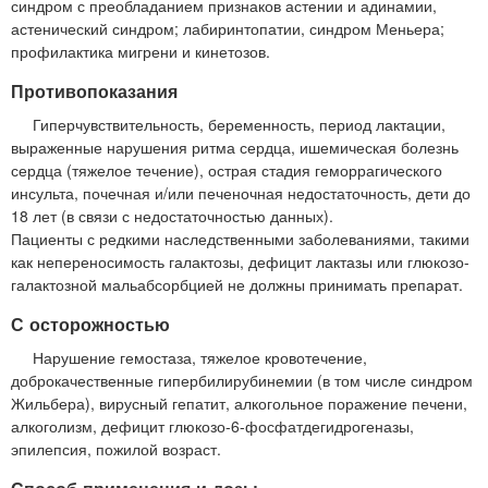
синдром с преобладанием признаков астении и адинамии,
астенический синдром; лабиринтопатии, синдром Меньера;
профилактика мигрени и кинетозов.
Противопоказания
Гиперчувствительность, беременность, период лактации,
выраженные нарушения ритма сердца, ишемическая болезнь
сердца (тяжелое течение), острая стадия геморрагического
инсульта, почечная и/или печеночная недостаточность, дети до
18 лет (в связи с недостаточностью данных).
Пациенты с редкими наследственными заболеваниями, такими
как непереносимость галактозы, дефицит лактазы или глюкозо-
галактозной мальабсорбцией не должны принимать препарат.
С осторожностью
Нарушение гемостаза, тяжелое кровотечение,
доброкачественные гипербилирубинемии (в том числе синдром
Жильбера), вирусный гепатит, алкогольное поражение печени,
алкоголизм, дефицит глюкозо-6-фосфатдегидрогеназы,
эпилепсия, пожилой возраст.