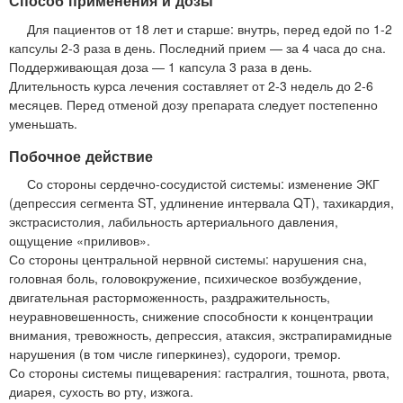
Способ применения и дозы
Для пациентов от 18 лет и старше: внутрь, перед едой по 1-2
капсулы 2-3 раза в день. Последний прием — за 4 часа до сна.
Поддерживающая доза — 1 капсула 3 раза в день.
Длительность курса лечения составляет от 2-3 недель до 2-6
месяцев. Перед отменой дозу препарата следует постепенно
уменьшать.
Побочное действие
Со стороны сердечно-сосудистой системы: изменение ЭКГ
(депрессия сегмента ST, удлинение интервала QT), тахикардия,
экстрасистолия, лабильность артериального давления,
ощущение «приливов».
Со стороны центральной нервной системы: нарушения сна,
головная боль, головокружение, психическое возбуждение,
двигательная расторможенность, раздражительность,
неуравновешенность, снижение способности к концентрации
внимания, тревожность, депрессия, атаксия, экстрапирамидные
нарушения (в том числе гиперкинез), судороги, тремор.
Со стороны системы пищеварения: гастралгия, тошнота, рвота,
диарея, сухость во рту, изжога.