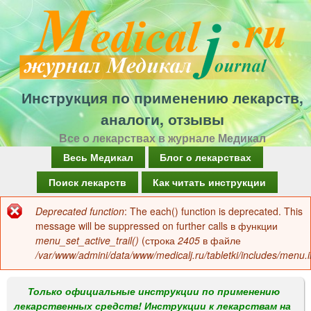
Перейти
к
основному
содержанию
Инструкция по применению лекарств,
аналоги, отзывы
Все о лекарствах в журнале Медикал
Г
Весь Медикал
Блог о лекарствах
л
Поиск лекарств
Как читать инструкции
а
Deprecated function
: The each() function is deprecated. This
Сообщение
в
message will be suppressed on further calls в функции
об
menu_set_active_trail()
(строка
2405
в файле
н
/var/www/admini/data/www/medicalj.ru/tabletki/includes/menu.i
ошибке
о
е
Только официальные инструкции по применению
лекарственных средств! Инструкции к лекарствам на