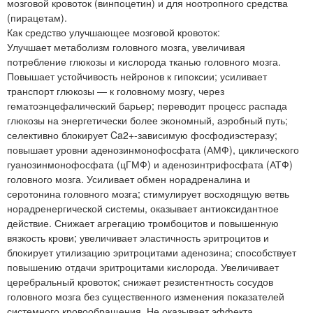
мозговой кровоток (винпоцетин) и для ноотропного средства
(пирацетам).
Как средство улучшающее мозговой кровоток:
Улучшает метаболизм головного мозга, увеличивая
потребление глюкозы и кислорода тканью головного мозга.
Повышает устойчивость нейронов к гипоксии; усиливает
транспорт глюкозы — к головному мозгу, через
гематоэнцефалический барьер; переводит процесс распада
глюкозы на энергетически более экономный, аэробный путь;
селективно блокирует Ca2+-зависимую фосфодиэстеразу;
повышает уровни аденозинмонофосфата (АМФ), циклического
гуанозинмонофосфата (цГМФ) и аденозинтрифосфата (АТФ)
головного мозга. Усиливает обмен норадреналина и
серотонина головного мозга; стимулирует восходящую ветвь
норадренергической системы, оказывает антиоксидантное
действие. Снижает агрегацию тромбоцитов и повышенную
вязкость крови; увеличивает эластичность эритроцитов и
блокирует утилизацию эритроцитами аденозина; способствует
повышению отдачи эритроцитами кислорода. Увеличивает
церебральный кровоток; снижает резистентность сосудов
головного мозга без существенного изменения показателей
системного кровообращения. Не оказывает эффекта