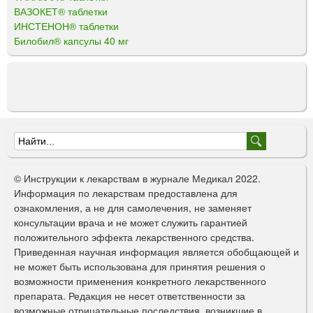
ВАЗОКЕТ® таблетки
ИНСТЕНОН® таблетки
Билобил® капсулы 40 мг
Ф
о
© Инструкции к лекарствам в журнале Медикал 2022.
р
Информация по лекарствам предоставлена для
ознакомления, а не для самолечения, не заменяет
м
консультации врача и не может служить гарантией
а
положительного эффекта лекарственного средства.
Приведенная научная информация является обобщающей и
п
не может быть использована для принятия решения о
о
возможности применения конкретного лекарственного
препарата. Редакция не несет ответственности за
и
возможные отрицательные последствия, возникшие в