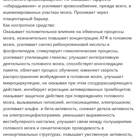
«обкрадывания» и усиливает кровоснабжение, прежде всего, в
ишемизированных участках мозга. Проникает через
плацентарный барьер.
Как ноотропное средство:
Оказывает положительное влияние на обменные процессы
мозга, незначительно повышает концентрацию АТФ в головном
мозге, усиливает синтез рибонуклеиновой кислоты и
фосфолипидов, стимулирует гликолитические процессы,
усиливает утилизацию глюкозы; улучшает интегративную
деятельность головного мозга, способствует консолидации
памяти, облегчает процесс обучения; изменяет скорость
распространения возбуждения в головном мозге, улучшает
микроциркуляцию, не оказывая при этом сосудорасширяющего
действия, ингибирует агрегацию активированных тромбоцитов;
оказывает защитное действие при повреждениях головного
мозга, вызываемых гипоксией, интоксикациями, электрошоком;
усиливает альфа- и бета-активность, снижает дельта-активность
на электроэнцефалограмме, уменьшает выраженность
вестибулярного нистагма; улучшает связи между полушариями
головного мозга и синаптическую проводимость в
неокортикальных структурах, повышает умственную активность,