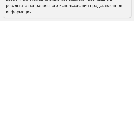
с
результате неправильного использования представленной
информации.
к
а