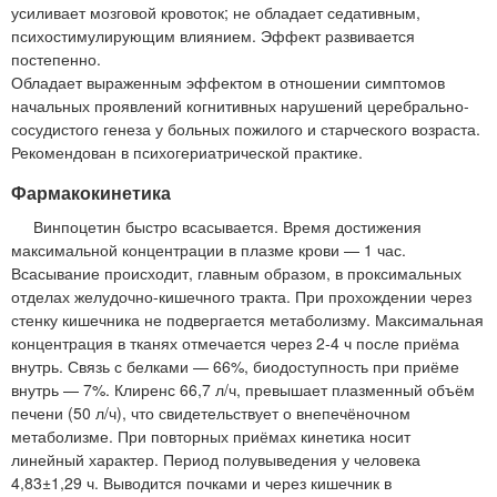
усиливает мозговой кровоток; не обладает седативным,
психостимулирующим влиянием. Эффект развивается
постепенно.
Обладает выраженным эффектом в отношении симптомов
начальных проявлений когнитивных нарушений церебрально-
сосудистого генеза у больных пожилого и старческого возраста.
Рекомендован в психогериатрической практике.
Фармакокинетика
Винпоцетин быстро всасывается. Время достижения
максимальной концентрации в плазме крови — 1 час.
Всасывание происходит, главным образом, в проксимальных
отделах желудочно-кишечного тракта. При прохождении через
стенку кишечника не подвергается метаболизму. Максимальная
концентрация в тканях отмечается через 2-4 ч после приёма
внутрь. Связь с белками — 66%, биодоступность при приёме
внутрь — 7%. Клиренс 66,7 л/ч, превышает плазменный объём
печени (50 л/ч), что свидетельствует о внепечёночном
метаболизме. При повторных приёмах кинетика носит
линейный характер. Период полувыведения у человека
4,83±1,29 ч. Выводится почками и через кишечник в