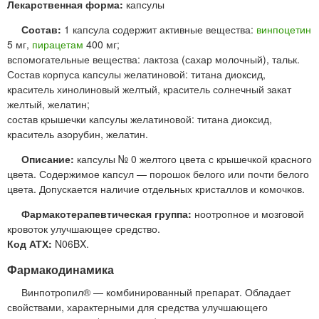
Лекарственная форма:
капсулы
Состав:
1 капсула содержит активные вещества:
винпоцетин
5 мг,
пирацетам
400 мг;
вспомогательные вещества: лактоза (сахар молочный), тальк.
Состав корпуса капсулы желатиновой: титана диоксид,
краситель хинолиновый желтый, краситель солнечный закат
желтый, желатин;
состав крышечки капсулы желатиновой: титана диоксид,
краситель азорубин, желатин.
Описание:
капсулы № 0 желтого цвета с крышечкой красного
цвета. Содержимое капсул — порошок белого или почти белого
цвета. Допускается наличие отдельных кристаллов и комочков.
Фармакотерапевтическая группа:
ноотропное и мозговой
кровоток улучшающее средство.
Код АТХ:
N06BX.
Фармакодинамика
Винпотропил® — комбинированный препарат. Обладает
свойствами, характерными для средства улучшающего