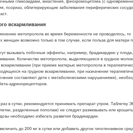
дечными гликозидами, миастения, феохромоцитома (с одновремен
ия, псориаз, облитерирующие заболевания периферических сосуд
аст.
ого вскармливания
менению метопролола во время беременности не проводилось, то
женщин возможно только в том случае, если польза для матери 
огут вызывать побочные эффекты, например, брадикардию у плода,
ивании. Количество метопролола, выделяющееся в грудное молоко
 вскармливании (при приеме матерью метопролола в терапевтическ
аходящихся на грудном вскармливании, при назначении терапевтиче
лючение составляют дети с метаболическими нарушениями), необх
 бета-адренорецепторов.
аз в сутки, рекомендуется принимать препарат утром. Таблетку
аблетки, разделенные пополам) не следует разжевывать или крошит
дозы необходимо избегать развития брадикардии.
величить до 200 мг в сутки или добавить другое гипотензивное сред