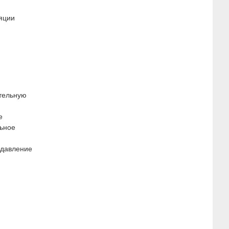
яции
ительную
е
льное
 давление