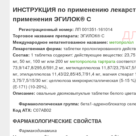
ю
ИНСТРУКЦИЯ по применению лекарств
применения ЭГИЛОК® С
Регистрационный номер:
ЛП 001351-161014
Торговое название препарата:
ЭГИЛОК® С
Международное непатентованное название:
метопролол
Лекарственная форма:
таблетки пролонгированного действ
Состав:
1 таблетка содержит: действующее вещество: 23,75 м
мг, 50 мг, 100 мг или 200 мг
метопролола тартрата
соответст
73,9/147,8/295,6/591,2 мг, метилцеллюлоза 11,87/23,75/47,5/9
мг, этилцеллюлоза 11,43/22,85/45,7/91,4 мг, магния стеарат
3,75/7,5/15/30 мг: целлюлоза микрокристаллическая (5-15 %)
(Е-171) (10-20%),
Описание:
овальные двояковыпуклые таблетки белого цвета,
Фармакологическая группа:
бета1-адреноблокатор сел
Код АТХ:
С07АВ02
ФАРМАКОЛОГИЧЕСКИЕ СВОЙСТВА
Фармакодинамика