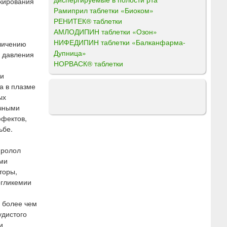
окирования
Рамиприл таблетки «Биоком»
РЕНИТЕК® таблетки
АМЛОДИПИН таблетки «Озон»
НИФЕДИПИН таблетки «Балканфарма-
еличению
Дупница»
о давления
НОРВАСК® таблетки
ри
а в плазме
ых
ычными
ффектов,
ьбе.
пролол
ами
торы,
огликемии
 более чем
удистого
и