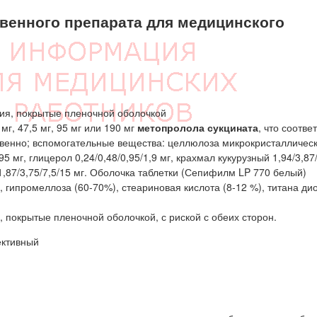
енного препарата для медицинского
ия, покрытые пленочной оболочкой
г, 47,5 мг, 95 мг или 190 мг
метопролола сукцината
, что соотве
венно; вспомогательные вещества: целлюлоза микрокристалличес
5 мг, глицерол 0,24/0,48/0,95/1,9 мг, крахмал кукурузный 1,94/3,87
 1,87/3,75/7,5/15 мг. Оболочка таблетки (Сепифилм LP 770 белый)
, гипромеллоза (60-70%), стеариновая кислота (8-12 %), титана ди
 покрытые пленочной оболочкой, с риской с обеих сторон.
ективный