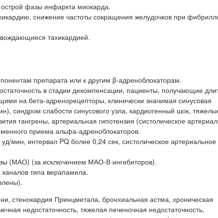
 острой фазы инфаркта миокарда.
хикардию, снижение частоты сокращения желудочков при фибрилл
овождающиеся тахикардией.
мпонентам препарата или к другим β-адреноблокаторам.
недостаточность в стадии декомпенсации, пациенты, получающие дл
щими на бета-адренорецепторы, клинически значимая синусовая
н), синдром слабости синусового узла, кардиогенный шок, тяжелы
ития гангрены, артериальная гипотензия (систолическое артериа
ременного приема альфа-адреноблокаторов.
уд/мин, интервал PQ более 0,24 сек, систолическое артериальное
ы (МАО) (за исключением МАО-В ингибиторов).
 каналов типа верапамила.
влены).
ени, стенокардия Принцметала, бронхиальная астма, хроническая
чечная недостаточность, тяжелая печеночная недостаточность,