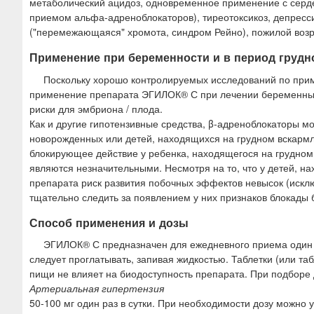
метаболический ацидоз, одновременное применение с сер
приемом альфа-адреноблокаторов), тиреотоксикоз, депресс
("перемежающаяся" хромота, синдром Рейно), пожилой возр
Применение при беременности и в период грудн
Поскольку хорошо контролируемых исследований по при
применение препарата ЭГИЛОК® С при лечении беременных 
риски для эмбриона / плода.
Как и другие гипотензивные средства, β-адреноблокаторы м
новорожденных или детей, находящихся на грудном вскармл
блокирующее действие у ребенка, находящегося на грудном
являются незначительными. Несмотря на то, что у детей, н
препарата риск развития побочных эффектов невысок (иск
тщательно следить за появлением у них признаков блокады
Способ применения и дозы
ЭГИЛОК® С предназначен для ежедневного приема один р
следует проглатывать, запивая жидкостью. Таблетки (или т
пищи не влияет на биодоступность препарата. При подборе 
Артериальная гипертензия
50-100 мг один раз в сутки. При необходимости дозу можно у