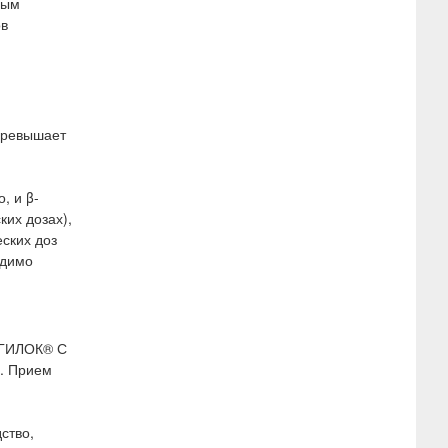
ным
ов
превышает
, и β-
их дозах),
ских доз
одимо
 ЭГИЛОК® С
ь. Прием
ство,