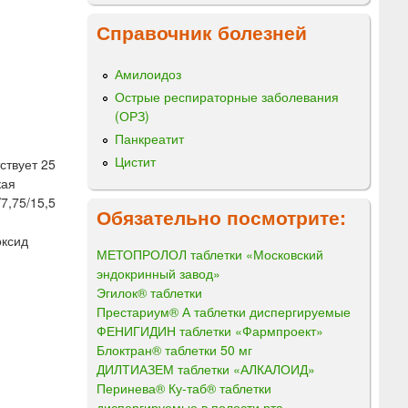
Справочник болезней
Амилоидоз
Острые респираторные заболевания
(ОРЗ)
Панкреатит
Цистит
тствует 25
кая
/7,75/15,5
Обязательно посмотрите:
оксид
МЕТОПРОЛОЛ таблетки «Московский
эндокринный завод»
Эгилок® таблетки
Престариум® А таблетки диспергируемые
ФЕНИГИДИН таблетки «Фармпроект»
Блоктран® таблетки 50 мг
ДИЛТИАЗЕМ таблетки «АЛКАЛОИД»
Перинева® Ку-таб® таблетки
диспергируемые в полости рта