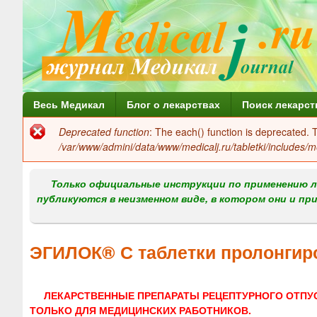
Г
Весь Медикал
Блог о лекарствах
Поиск лекарст
л
Deprecated function
: The each() function is deprecated.
Сообщение
а
/var/www/admini/data/www/medicalj.ru/tabletki/includes/m
об
в
ошибке
Только официальные инструкции по применению л
н
публикуются в неизменном виде, в котором они и пр
о
е
ЭГИЛОК® С таблетки пролонгир
м
е
ЛЕКАРСТВЕННЫЕ ПРЕПАРАТЫ РЕЦЕПТУРНОГО ОТПУ
н
ТОЛЬКО ДЛЯ МЕДИЦИНСКИХ РАБОТНИКОВ.