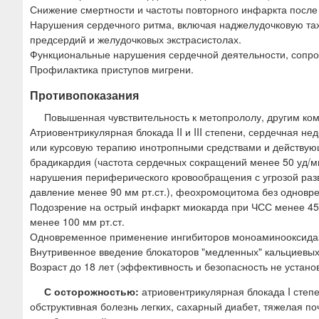
Снижение смертности и частоты повторного инфаркта после
Нарушения сердечного ритма, включая наджелудочковую та
предсердий и желудочковых экстрасистолах.
Функциональные нарушения сердечной деятельности, сопр
Профилактика приступов мигрени.
Противопоказания
Повышенная чувствительность к метопрололу, другим ко
Атриовентрикулярная блокада II и III степени, сердечная 
или курсовую терапию инотропными средствами и действую
брадикардия (частота сердечных сокращений менее 50 уд/ми
нарушения периферического кровообращения с угрозой разв
давление менее 90 мм рт.ст.), феохромоцитома без однов
Подозрение на острый инфаркт миокарда при ЧСС менее 45 
менее 100 мм рт.ст.
Одновременное применение ингибиторов моноаминооксидаз
Внутривенное введение блокаторов "медленных" кальциевых
Возраст до 18 лет (эффективность и безопасность не устано
С осторожностью:
атриовентрикулярная блокада I степ
обструктивная болезнь легких, сахарный диабет, тяжелая по