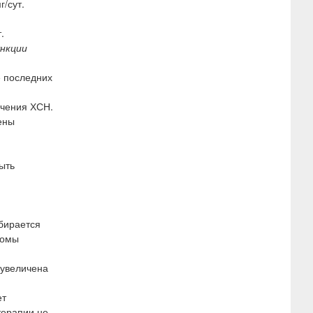
/сут.
.
ункции
е последних
ечения ХСН.
ены
ыть
дбирается
томы
 увеличена
ет
терапии не