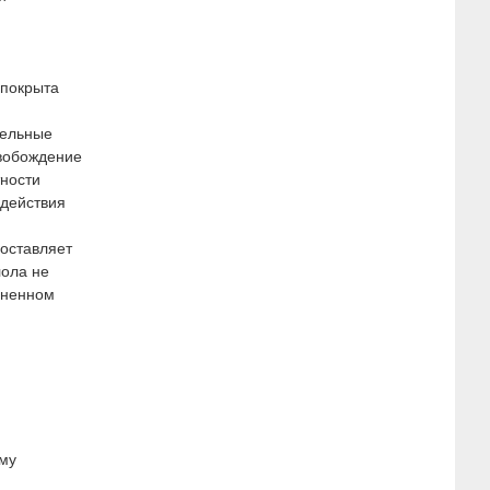
 покрыта
дельные
свобождение
тности
 действия
составляет
лола не
ененном
ому