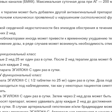
вых каналов (БМКК). Максимальная суточная доза при АГ — 200 мг
 к терапии может быть добавлен другой антиангинальный препарат
личием клинических проявлений и нарушением систолической ф
кой сердечной недостаточности без эпизодов обострения в течени
них 2 нед.
ноблокаторами иногда может привести к временному ухудшению т
ижение дозы, в ряде случаев может возникнуть необходимость отм
функциональный класс
2 нед 25 мг один раз в сутки. После 2 нед терапии доза может б
ться каждые 2 нед.
арата ЭГИЛОК® С один раз в сутки.
IV функциональный класс
та ЭГИЛОК® С ( 1/2 таблетки по 25 мг) один раз в сутки. Доза по
находиться под наблюдением, так как у некоторых пациентов симп
ать.
а ЭГИЛОК® С один раз в сутки. Затем через 2 нед доза может быть
носят препарат, можно удваивать дозу каждые 2 нед до достижения
 сутки. В случае артериальной гипотензии и/или брадикардии мож
е дозы препарата ЭГИЛОК® С. Артериальная гипотензия в начале 