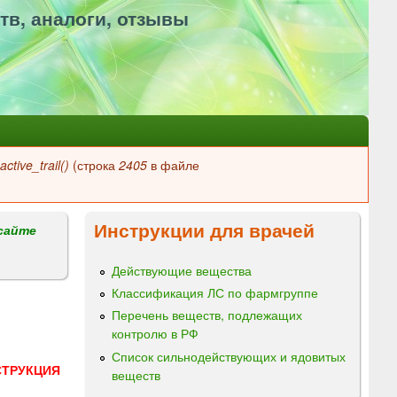
тв, аналоги, отзывы
ctive_trail()
(строка
2405
в файле
Инструкции для врачей
сайте
Действующие вещества
Классификация ЛС по фармгруппе
Перечень веществ, подлежащих
контролю в РФ
Список сильнодействующих и ядовитых
СТРУКЦИЯ
веществ