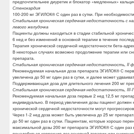
предпочтительнее диуретик и блокатор «медленных» кальцие
Стенокардия
100-200 мг ЭГИЛОК® С один раз в сутки. При необходимости
Стабильная хроническая сердечная недостаточность с на
левого желудочка
Пациенты должны находиться в стадии стабильной хроничес
6 нед и без изменений в основной терапии в течение послед
Терапия хронической сердечной недостаточности бета-адре
В некоторых случаях возможно продолжение терапии или сн
препарата.
Стабильная хроническая сердечная недостаточность, II 
Рекомендуемая начальная доза препарата ЭГИЛОК® С первые 
увеличена до 50 мг один раз в сутки, и далее может удваива
Поддерживающая доза для длительного лечения 200 мг преп
Стабильная хроническая сердечная недостаточность, III-
Рекомендуемая начальная доза первые 2 нед 12,5 мг препара
индивидуально. В период увеличения дозы пациент должен 
хронической сердечной недостаточности могут прогрессиров
Через 1-2 нед доза может быть увеличена до 25 мг препарат
до 50 мг один раз в сутки. Пациентам, которые хорошо пере
максимальной дозы 200 мг препарата ЭГИЛОК® С один раз в
понадобиться коррекция доз основной терапии или снижени