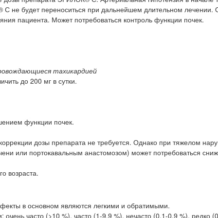
® С не будет переноситься при дальнейшем длительном лечении. 
яния пациента. Может потребоваться контроль функции почек.
провождающиеся тахикардией
чить до 200 мг в сутки.
шением функции почек.
 коррекции дозы препарата не требуется. Однако при тяжелом нар
чени или портокавальным анастомозом) может потребоваться сниж
го возраста.
фекты в основном являются легкими и обратимыми.
чень часто (>10 %), часто (1-9,9 %), нечасто (0,1-0,9 %), редко (0