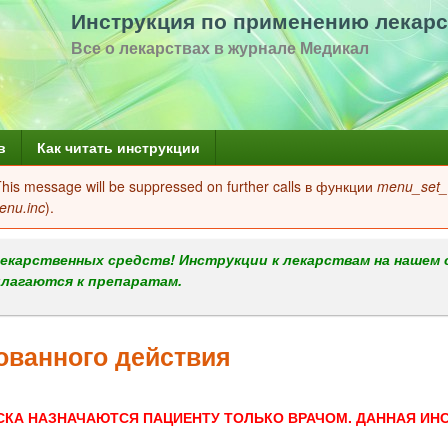
Перейти
Инструкция по применению лекарс
к
Все о лекарствах в журнале Медикал
основному
содержанию
в
Как читать инструкции
 This message will be suppressed on further calls в функции
menu_set_a
enu.inc
).
екарственных средств! Инструкции к лекарствам на нашем 
илагаются к препаратам.
ованного действия
СКА НАЗНАЧАЮТСЯ ПАЦИЕНТУ ТОЛЬКО ВРАЧОМ. ДАННАЯ ИН