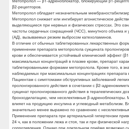
Метопролол — β1-адреноблокатор, блокирующий β1-рецепто
β2-рецепторов.
Метопролол обладает незначительным мембраностабилизиру
Метопролол снижает или ингибирует агонистическое действ
выделяющиеся при нервных и физических стрессах. Это озн
частоты сердечных сокращений (ЧСС), минутного объема и 
(АД), вызываемых резким выбросом катехоламинов.
В отличие от обычных таблетированных лекарственных форм
применении препарата метопролола сукцината пролонгиров
крови и обеспечивается устойчивый клинический эффект (β1-
максимальных концентраций в плазме крови, препарат хара
таблетированными формами метопролола. Кроме того, в зн
наблюдаемых при максимальных концентрациях препарата в 
Пациентам с симптомами обструктивных заболеваний легких
пролонгированного действия в сочетании с β2-адреномиме
сукцинат пролонгированного действия в терапевтических д
бронходилатацию, чем неселективные β-адреноблокаторы. 
влияет на продукцию инсулина и углеводный метаболизм. В
значительно менее выражено по сравнению с неселективны
Применение препарата при артериальной гипертензии приво
24 ч, как в положении лежа и стоя, так и при физической н
сопротивления. Однако при длительном приёме возможно с