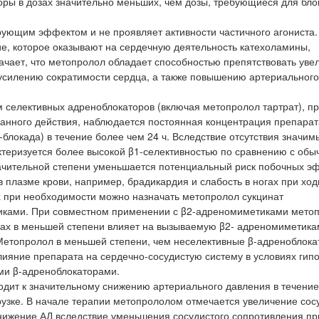
ры в дозах значительно меньших, чем дозы, требующиеся для бл
ющим эффектом и не проявляет активности частичного агониста.
ие, которое оказывают на сердечную деятельность катехоламины,
ачает, что метопролол обладает способностью препятствовать ув
усилению сократимости сердца, а также повышению артериальног
 селективных адреноблокаторов (включая метопролол тартрат), п
анного действия, наблюдается постоянная концентрация препарат
блокада) в течение более чем 24 ч. Вследствие отсутствия значим
ктеризуется более высокой β1-селективностью по сравнению с об
ачительной степени уменьшается потенциальный риск побочных э
плазме крови, например, брадикардия и слабость в ногах при ход
 при необходимости можно назначать метопролол сукцинат
тиками. При совместном применении с β2-адреномиметиками мето
озах в меньшей степени влияет на вызываемую β2- адреномиметик
Метопролол в меньшей степени, чем неселективные β-адреноблока
лияние препарата на сердечно-сосудистую систему в условиях гип
ми β-адреноблокаторами.
дит к значительному снижению артериального давления в течение
агрузке. В начале терапии метопрололом отмечается увеличение сос
нижение АД вследствие уменьшения сосудистого сопротивления пр