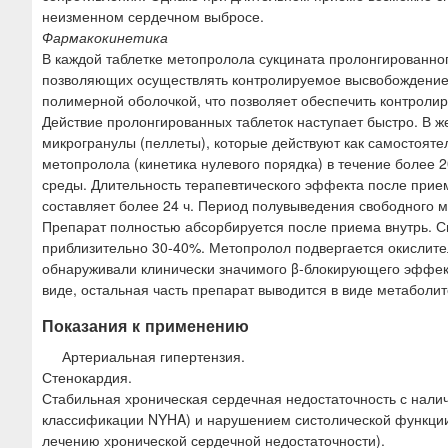
неизменном сердечном выбросе.
Фармакокинетика
В каждой таблетке метопролола сукцината пролонгированног
позволяющих осуществлять контролируемое высвобождение 
полимерной оболочкой, что позволяет обеспечить контроли
Действие пролонгированных таблеток наступает быстро. В ж
микрогранулы (пеллеты), которые действуют как самостоя
метопролола (кинетика нулевого порядка) в течение более 2
среды. Длительность терапевтического эффекта после прие
составляет более 24 ч. Период полувыведения свободного м
Препарат полностью абсорбируется после приема внутрь. С
приблизительно 30-40%. Метопролол подвергается окислите
обнаруживали клинически значимого β-блокирующего эффек
виде, остальная часть препарат выводится в виде метаболит
Показания к применению
Артериальная гипертензия.
Стенокардия.
Стабильная хроническая сердечная недостаточность с налич
классификации NYHA) и нарушением систолической функции 
лечению хронической сердечной недостаточности).