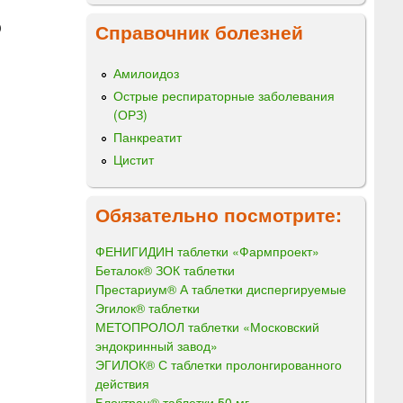
®
Справочник болезней
Амилоидоз
Острые респираторные заболевания
(ОРЗ)
Панкреатит
Цистит
Обязательно посмотрите:
ФЕНИГИДИН таблетки «Фармпроект»
Беталок® ЗОК таблетки
Престариум® А таблетки диспергируемые
Эгилок® таблетки
МЕТОПРОЛОЛ таблетки «Московский
эндокринный завод»
ЭГИЛОК® С таблетки пролонгированного
действия
Блоктран® таблетки 50 мг