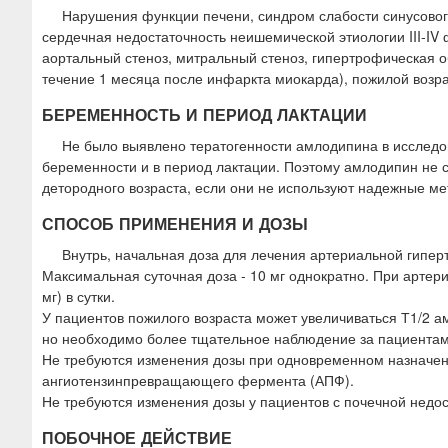
Нарушения функции печени, синдром слабости синусовог
сердечная недостаточность неишемической этиологии III-IV
аортальный стеноз, митральный стеноз, гипертрофическая 
течение 1 месяца после инфаркта миокарда), пожилой возра
БЕРЕМЕННОСТЬ И ПЕРИОД ЛАКТАЦИИ
Не было выявлено тератогенности амлодипина в исследов
беременности и в период лактации. Поэтому амлодипин не 
детородного возраста, если они не используют надежные м
СПОСОБ ПРИМЕНЕНИЯ И ДОЗЫ
Внутрь, начальная доза для лечения артериальной гиперт
Максимальная суточная доза - 10 мг однократно. При артер
мг) в сутки.
У пациентов пожилого возраста может увеличиваться Т1/2 а
но необходимо более тщательное наблюдение за пациентам
Не требуются изменения дозы при одновременном назначен
ангиотензинпревращающего фермента (АПФ).
Не требуются изменения дозы у пациентов с почечной недос
ПОБОЧНОЕ ДЕЙСТВИЕ