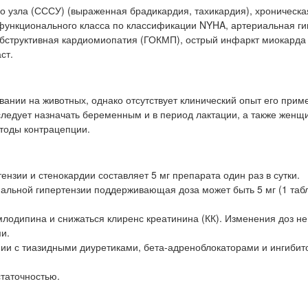
о узла (СССУ) (выраженная брадикардия, тахикардия), хроническа
 функционального класса по классификации NYHA, артериальная ги
обструктивная кардиомиопатия (ГОКМП), острый инфаркт миокарда 
ст.
ании на животных, однако отсутствует клинический опыт его прим
следует назначать беременным и в период лактации, а также женщ
етоды контрацепции.
ензии и стенокардии составляет 5 мг препарата один раз в сутки.
иальной гипертензии поддерживающая доза может быть 5 мг (1 табл
млодипина и снижаться клиренс креатинина (КК). Изменения доз не
и.
ии с тиазидными диуретиками, бета-адреноблокаторами и ингиби
таточностью.