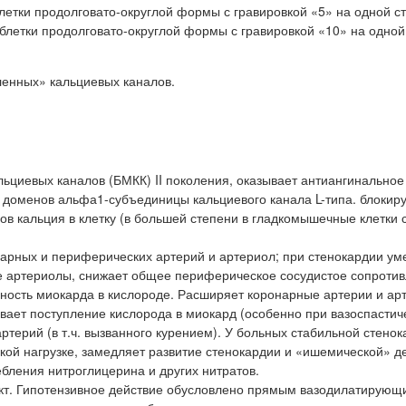
етки продолговато-округлой формы с гравировкой «5» на одной с
летки продолговато-округлой формы с гравировкой «10» на одной
енных» кальциевых каналов.
циевых каналов (БМКК) II поколения, оказывает антиангинальное
IV доменов альфа1-субъединицы кальциевого канала L-типа. блокир
 кальция в клетку (в большей степени в гладкомышечные клетки 
арных и периферических артерий и артериол; при стенокардии у
 артериолы, снижает общее периферическое сосудистое сопроти
бность миокарда в кислороде. Расширяет коронарные артерии и ар
ает поступление кислорода в миокард (особенно при вазоспастич
ртерий (в т.ч. вызванного курением). У больных стабильной стено
ской нагрузке, замедляет развитие стенокардии и «ишемической» д
ебления нитроглицерина и других нитратов.
кт. Гипотензивное действие обусловлено прямым вазодилатирующ