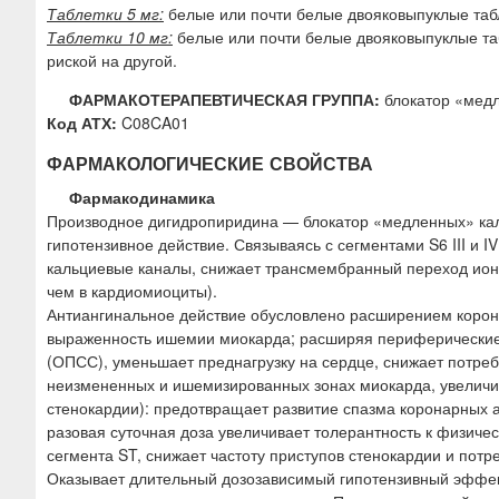
Таблетки 5 мг:
белые или почти белые двояковыпуклые табл
Таблетки 10 мг:
белые или почти белые двояковыпуклые таб
риской на другой.
ФАРМАКОТЕРАПЕВТИЧЕСКАЯ ГРУППА:
блокатор «медл
Код АТХ:
C08CA01
ФАРМАКОЛОГИЧЕСКИЕ СВОЙСТВА
Фармакодинамика
Производное дигидропиридина — блокатор «медленных» каль
гипотензивное действие. Связываясь с сегментами S6 III и 
кальциевые каналы, снижает трансмембранный переход ионов
чем в кардиомиоциты).
Антиангинальное действие обусловлено расширением корон
выраженность ишемии миокарда; расширяя периферические
(ОПСС), уменьшает преднагрузку на сердце, снижает потре
неизмененных и ишемизированных зонах миокарда, увеличив
стенокардии): предотвращает развитие спазма коронарных а
разовая суточная доза увеличивает толерантность к физиче
сегмента ST, снижает частоту приступов стенокардии и потр
Оказывает длительный дозозависимый гипотензивный эффе