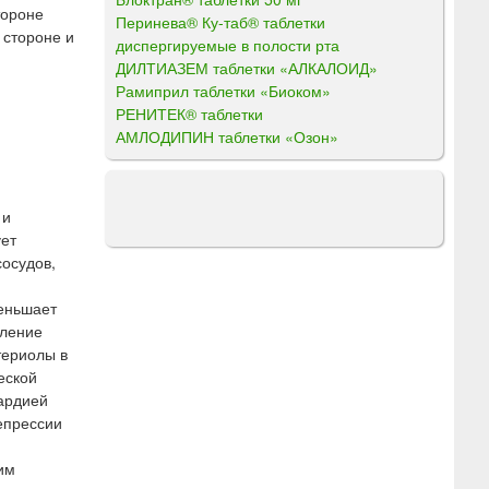
тороне
Перинева® Ку-таб® таблетки
 стороне и
диспергируемые в полости рта
ДИЛТИАЗЕМ таблетки «АЛКАЛОИД»
Рамиприл таблетки «Биоком»
РЕНИТЕК® таблетки
АМЛОДИПИН таблетки «Озон»
 и
ует
сосудов,
меньшает
вление
териолы в
еской
кардией
епрессии
им