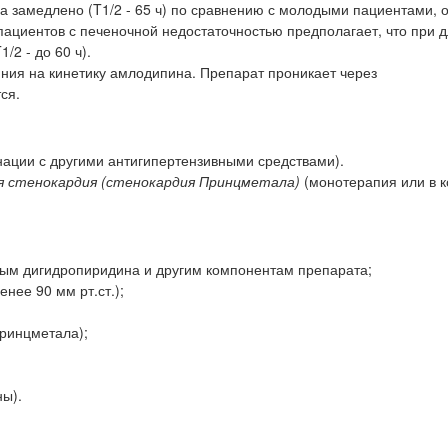
 замедлено (T1/2 - 65 ч) по сравнению с молодыми пациентами, о
 пациентов с печеночной недостаточностью предполагает, что при 
2 - до 60 ч).
ния на кинетику амлодипина. Препарат проникает через
ся.
ации с другими антигипертензивными средствами).
ая стенокардия (стенокардия Принцметала)
(монотерапия или в 
ным дигидропиридина и другим компонентам препарата;
нее 90 мм рт.ст.);
Принцметала);
ны).