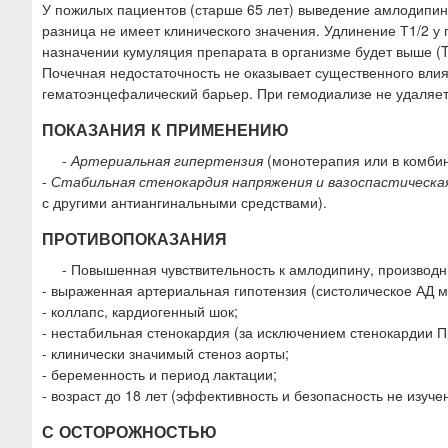
У пожилых пациентов (старше 65 лет) выведение амлодипина
разница не имеет клинического значения. Удлинение Т1/2 у
назначении кумуляция препарата в организме будет выше (T1/
Почечная недостаточность не оказывает существенного влия
гематоэнцефалический барьер. При гемодиализе не удаляет
ПОКАЗАНИЯ К ПРИМЕНЕНИЮ
-
Артериальная гипертензия
(монотерапия или в комбин
-
Стабильная стенокардия напряжения и вазоспастическ
с другими антиангинальными средствами).
ПРОТИВОПОКАЗАНИЯ
- Повышенная чувствительность к амлодипину, производ
- выраженная артериальная гипотензия (систолическое АД ме
- коллапс, кардиогенный шок;
- нестабильная стенокардия (за исключением стенокардии 
- клинически значимый стеноз аорты;
- беременность и период лактации;
- возраст до 18 лет (эффективность и безопасность не изуче
С ОСТОРОЖНОСТЬЮ