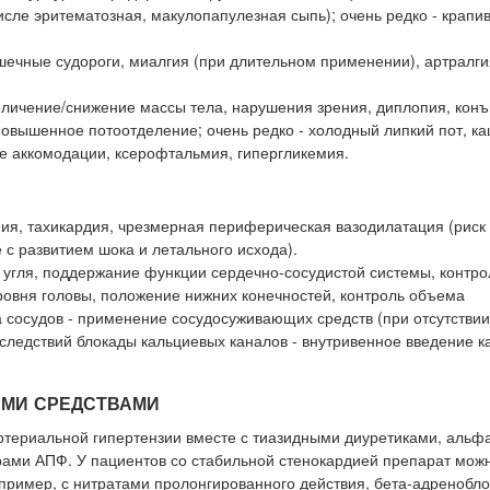
числе эритематозная, макулопапулезная сыпь); очень редко - крапи
шечные судороги, миалгия (при длительном применении), артралгия
еличение/снижение массы тела, нарушения зрения, диплопия, конъ
 повышенное потоотделение; очень редко - холодный липкий пот, ка
е аккомодации, ксерофтальмия, гипергликемия.
я, тахикардия, чрезмерная периферическая вазодилатация (риск 
 с развитием шока и летального исхода).
 угля, поддержание функции сердечно-сосудистой системы, контро
ровня головы, положение нижних конечностей, контроль объема
 сосудов - применение сосудосуживающих средств (при отсутствии
следствий блокады кальциевых каналов - внутривенное введение к
ЫМИ СРЕДСТВАМИ
териальной гипертензии вместе с тиазидными диуретиками, альф
рами АПФ. У пациентов со стабильной стенокардией препарат мож
пример, с нитратами пролонгированного действия, бета-адренобл