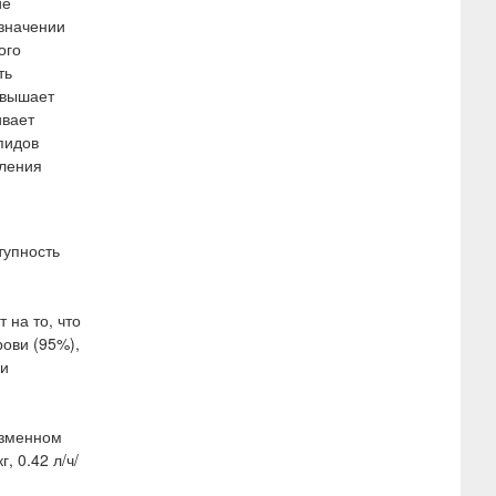
ие
азначении
ого
ть
овышает
ивает
пидов
пления
тупность
 на то, что
рови (95%),
ии
изменном
, 0.42 л/ч/