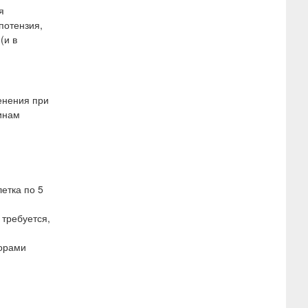
я
потензия,
(и в
енения при
инам
етка по 5
 требуется,
торами