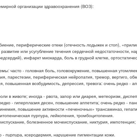
емирной организации здравоохранения (ВОЗ):
.
биение, периферические отеки (отечность лодыжек и стоп), «прили
- развитие или усугубление течения сердечной недостаточности, н
едсердий), инфаркт миокарда, боль в грудной клетке, ортостатиче
емы:
часто - головная боль, головокружение, повышенная утомляе
зия, парестезии, периферическая нейропатия, тремор, вертиго, об
, повышенная возбудимость, депрессия, тревога: очень редко - ап
боли в животе; иногда - рвота, запор или диарея, метеоризм, диспе
редко - гиперплазия десен, повышение аппетита; очень редко - пан
бинемия, повышение активности «печеночных» трансаминаз, гепати
цитопеническая пурпура, лейкопения, тромбоцитопения.
испускание, болезненное мочеиспускание, никтурия, импотенция;
о - пурпура, ксеродермия, нарушение пигментации кожи.