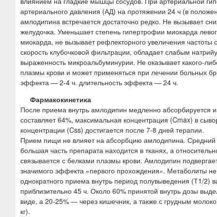
влиянием на гладкие мышцы сосудов. При артериальной гип
артериального давления (АД) на протяжении 24 ч (в положе
амлодипина встречается достаточно редко. Не вызывает сни
желудочка. Уменьшает степень гипертрофии миокарда левог
миокарда, не вызывает рефлекторного увеличения частоты 
скорость клубочковой фильтрации, обладает слабым натрий
выраженность микроальбуминурии. Не оказывает какого-либ
плазмы крови и может применяться при лечении больных бр
эффекта — 2-4 ч. длительность эффекта — 24 ч.
Фармакокинетика
После приема внутрь амлодипин медленно абсорбируется и
составляет 64%, максимальная концентрация (Cmax) в сыво
концентрации (Css) достигается после 7-8 дней терапии.
Прием пищи не влияет на абсорбцию амлодипина. Средний об
большая часть препарата находится в тканях, а относитель
связывается с белками плазмы крови. Амлодипин подвергает
значимого эффекта «первого прохождения». Метаболиты не
однократного приема внутрь период полувыведения (Т1/2) ва
приблизительно 45 ч. Около 60% принятой внутрь дозы выд
виде, а 20-25% — через кишечник, а также с грудным молоком
кг).