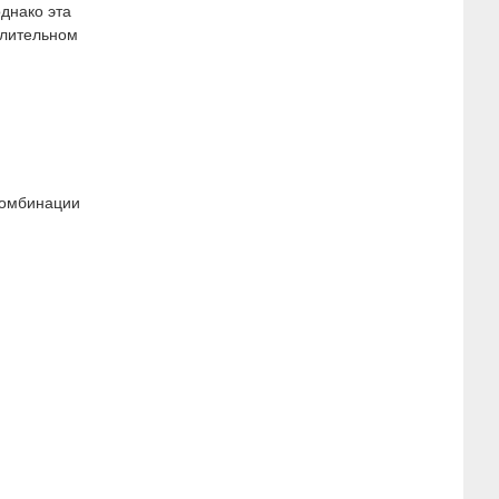
днако эта
длительном
комбинации