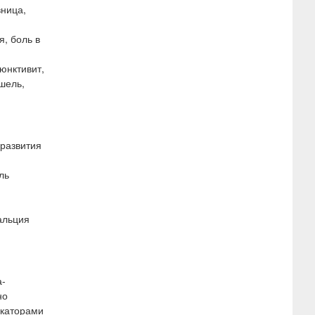
вница,
, боль в
юнктивит,
шель,
развития
ль
альция
а-
но
окаторами