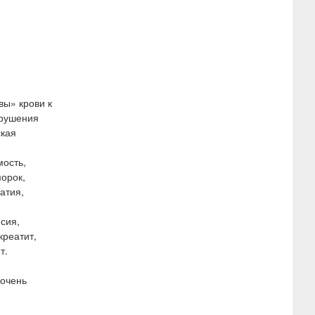
вы» крови к
арушения
ская
мость,
морок,
атия,
псия,
креатит,
т.
 очень