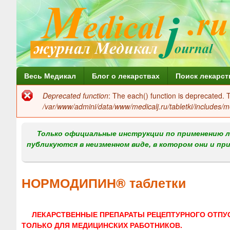
Г
Весь Медикал
Блог о лекарствах
Поиск лекарст
л
Deprecated function
: The each() function is deprecated.
Сообщение
а
/var/www/admini/data/www/medicalj.ru/tabletki/includes/m
об
в
ошибке
Только официальные инструкции по применению л
н
публикуются в неизменном виде, в котором они и пр
о
е
НОРМОДИПИН® таблетки
м
е
ЛЕКАРСТВЕННЫЕ ПРЕПАРАТЫ РЕЦЕПТУРНОГО ОТПУ
н
ТОЛЬКО ДЛЯ МЕДИЦИНСКИХ РАБОТНИКОВ.