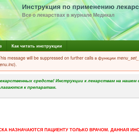
Перейти
Инструкция по применению лекарс
к
Все о лекарствах в журнале Медикал
основному
содержанию
в
Как читать инструкции
 This message will be suppressed on further calls в функции
menu_set_a
enu.inc
).
екарственных средств! Инструкции к лекарствам на нашем 
илагаются к препаратам.
СКА НАЗНАЧАЮТСЯ ПАЦИЕНТУ ТОЛЬКО ВРАЧОМ. ДАННАЯ ИН