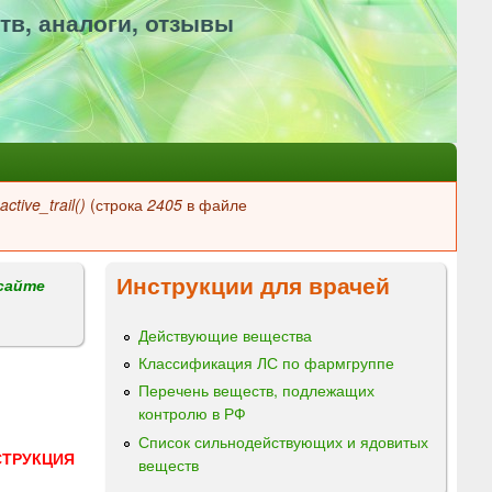
тв, аналоги, отзывы
ctive_trail()
(строка
2405
в файле
Инструкции для врачей
сайте
Действующие вещества
Классификация ЛС по фармгруппе
Перечень веществ, подлежащих
контролю в РФ
Список сильнодействующих и ядовитых
СТРУКЦИЯ
веществ