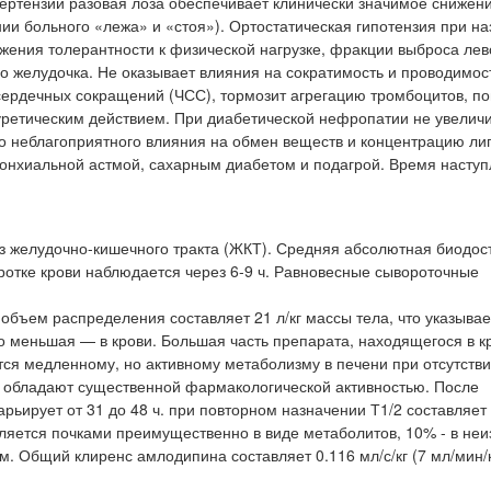
ертензии разовая лоза обеспечивает клинически значимое снижен
нии больного «лежа» и «стоя»). Ортостатическая гипотензия при н
жения толерантности к физической нагрузке, фракции выброса лев
о желудочка. Не оказывает влияния на сократимость и проводимос
сердечных сокращений (ЧСС), тормозит агрегацию тромбоцитов, п
уретическим действием. При диабетической нефропатии не увелич
о неблагоприятного влияния на обмен веществ и концентрацию ли
онхиальной астмой, сахарным диабетом и подагрой. Время насту
з желудочно-кишечного тракта (ЖКТ). Средняя абсолютная биодос
ротке крови наблюдается через 6-9 ч. Равновесные сывороточные
ъем распределения составляет 21 л/кг массы тела, что указывает
но меньшая — в крови. Большая часть препарата, находящегося в к
ся медленному, но активному метаболизму в печени при отсутств
 обладают существенной фармакологической активностью. После
рьирует от 31 до 48 ч. при повторном назначении Т1/2 составляет
еляется почками преимущественно в виде метаболитов, 10% - в не
. Общий клиренс амлодипина составляет 0.116 мл/с/кг (7 мл/мин/кг