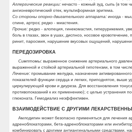
Аллергические реакции:
нечасто - кожный зуд, сыпь (в том 
ангионевротический отек, мультиформная эритема.
Со стороны опорно-двигательного аппарата:
иногда - мы
спине, артроз; редко - миастения.
Прочие:
редко - алопеция, гинекомастия, гиперурикемия, ув
боль в глазах, звон в ушах, диспноэ, носовое кровотечение,
ринит, паросмия, нарушение вкусовых ощущений, нарушени
ПЕРЕДОЗИРОВКА
Симптомы:
выраженное снижение артериального давлени
выраженной и стойкой артериальной гипотензии, в том числе
Лечение:
промывание желудка, назначение активированного
показателей функции сердца и легких, приподнятое, выше у
циркулирующей крови и диуреза. Для восстановления тонуса
противопоказаний к их применению); с целью устранения по
глюконата. Гемодиализ неэффективен.
ВЗАИМОДЕЙСТВИЕ С ДРУГИМИ ЛЕКАРСТВЕНН
Амлодипин может безопасно применяться для лечения ар
адреноблокаторами, бета-адреноблокаторами или ингибито
комбинировать с другими антиангинальными средствами, на