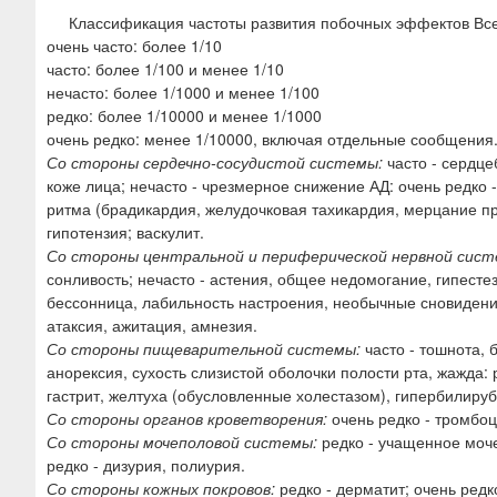
Классификация частоты развития побочных эффектов Вс
очень часто: более 1/10
часто: более 1/100 и менее 1/10
нечасто: более 1/1000 и менее 1/100
редко: более 1/10000 и менее 1/1000
очень редко: менее 1/10000, включая отдельные сообщения
Со стороны сердечно-сосудистой системы:
часто - сердце
коже лица; нечасто - чрезмерное снижение АД: очень редко 
ритма (брадикардия, желудочковая тахикардия, мерцание пр
гипотензия; васкулит.
Со стороны центральной и периферической нервной сист
сонливость; нечасто - астения, общее недомогание, гипесте
бессонница, лабильность настроения, необычные сновидения
атаксия, ажитация, амнезия.
Со стороны пищеварительной системы:
часто - тошнота, 
анорексия, сухость слизистой оболочки полости рта, жажда: 
гастрит, желтуха (обусловленные холестазом), гипербилиру
Со стороны органов кроветворения:
очень редко - тромбо
Со стороны мочеполовой системы:
редко - учащенное моче
редко - дизурия, полиурия.
Со стороны кожных покровов:
редко - дерматит; очень редк