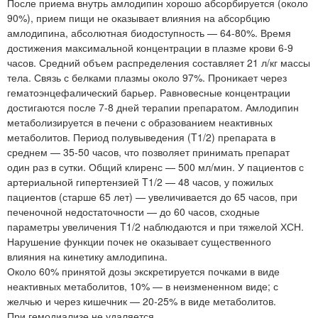
После приема внутрь амлодипин хорошо абсорбируется (около
90%), прием пищи не оказывает влияния на абсорбцию
амлодипина, абсолютная биодоступность — 64-80%. Время
достижения максимальной концентрации в плазме крови 6-9
часов. Средний объем распределения составляет 21 л/кг массы
тела. Связь с белками плазмы около 97%. Проникает через
гематоэнцефалический барьер. Равновесные концентрации
достигаются после 7-8 дней терапии препаратом. Амлодипин
метаболизируется в печени с образованием неактивных
метаболитов. Период полувыведения (T1/2) препарата в
среднем — 35-50 часов, что позволяет принимать препарат
один раз в сутки. Общий клиренс — 500 мл/мин. У пациентов с
артериальной гипертензией T1/2 — 48 часов, у пожилых
пациентов (старше 65 лет) — увеличивается до 65 часов, при
печеночной недостаточности — до 60 часов, сходные
параметры увеличения T1/2 наблюдаются и при тяжелой ХСН.
Нарушение функции почек не оказывает существенного
влияния на кинетику амлодипина.
Около 60% принятой дозы экскретируется почками в виде
неактивных метаболитов, 10% — в неизмененном виде; с
желчью и через кишечник — 20-25% в виде метаболитов.
При гемодиализе не удаляется.