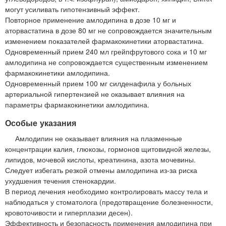
могут усиливать гипотензивный эффект.
Повторное применение амлодипина в дозе 10 мг и
аторвастатина в дозе 80 мг не сопровождается значительным
изменением показателей фармакокинетики аторвастатина.
Одновременный прием 240 мл грейпфрутового сока и 10 мг
амлодипина не сопровождается существенным изменением
фармакокинетики амлодипина.
Одновременный прием 100 мг силденафила у больных
артериальной гипертензией не оказывает влияния на
параметры фармакокинетики амлодипина.
Особые указания
Амлодипин не оказывает влияния на плазменные
концентрации калия, глюкозы, гормонов щитовидной железы,
липидов, мочевой кислоты, креатинина, азота мочевины.
Следует избегать резкой отмены амлодипина из-за риска
ухудшения течения стенокардии.
В период лечения необходимо контролировать массу тела и
наблюдаться у стоматолога (предотвращение болезненности,
кровоточивости и гиперплазии десен).
Эффективность и безопасность применения амлодипина при