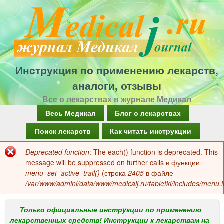
Перейти
к
основному
содержанию
Инструкция по применению лекарств,
аналоги, отзывы
Все о лекарствах в журнале Медикал
Г
Весь Медикал
Блог о лекарствах
л
Поиск лекарств
Как читать инструкции
а
Deprecated function
: The each() function is deprecated. This
Сообщение
в
message will be suppressed on further calls в функции
об
menu_set_active_trail()
(строка
2405
в файле
н
/var/www/admini/data/www/medicalj.ru/tabletki/includes/menu.i
ошибке
о
е
Только официальные инструкции по применению
лекарственных средств! Инструкции к лекарствам на