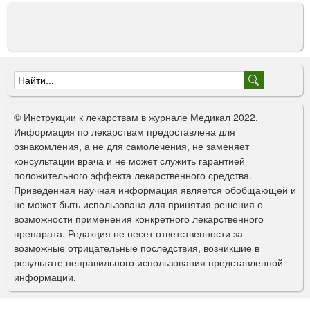
Ф
о
© Инструкции к лекарствам в журнале Медикал 2022.
р
Информация по лекарствам предоставлена для
ознакомления, а не для самолечения, не заменяет
м
консультации врача и не может служить гарантией
а
положительного эффекта лекарственного средства.
Приведенная научная информация является обобщающей и
п
не может быть использована для принятия решения о
о
возможности применения конкретного лекарственного
препарата. Редакция не несет ответственности за
и
возможные отрицательные последствия, возникшие в
с
результате неправильного использования представленной
информации.
к
а