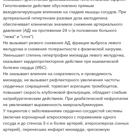
Гипотензивное действие обусловлено прямым
вазодилатирующим влиянием на гладкие мышцы сосудов. При
артериальной гипертензии разовая доза амлодипина
обеспечивает клинически значимое снижение артериального
давления (АД) на протяжении 24 ч (в положении больного
"лежа" и "стоя").
Не вызывает резкого снижения АД, фракции выброса левого
желудочка и снижения толерантности к физической нагрузке.
Уменьшает степень гипертрофии миокарда левого желудочка,
оказывает кардиопротекторное действие при ишемической
болезни сердца (ИБС).
Не оказывает влияния на сократимость и проводимость
миокарда, не вызывает рефлекторного увеличения частоты
сердечных сокращений, тормозит агрегацию тромбоцитов,
повышает скорость клубочковой фильтрации, обладает слабым
натрийуретическим действием. При диабетической нефропатии
не увеличивает выраженность микроальбуминурии.
У пациентов с заболеваниями сердечно-сосудистой системы
(включая коронарный атеросклероз с поражением одного
сосуда и до стеноза 3-х и более артерий, атеросклероза сонных
артерий), перенесших инфаркт миокарда, чрескожную