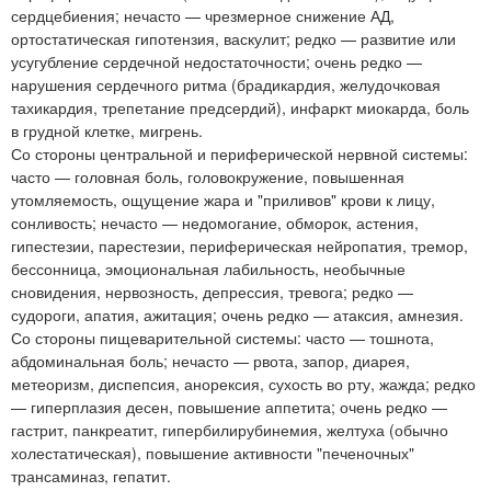
сердцебиения; нечасто — чрезмерное снижение АД,
ортостатическая гипотензия, васкулит; редко — развитие или
усугубление сердечной недостаточности; очень редко —
нарушения сердечного ритма (брадикардия, желудочковая
тахикардия, трепетание предсердий), инфаркт миокарда, боль
в грудной клетке, мигрень.
Со стороны центральной и периферической нервной системы:
часто — головная боль, головокружение, повышенная
утомляемость, ощущение жара и "приливов" крови к лицу,
сонливость; нечасто — недомогание, обморок, астения,
гипестезии, парестезии, периферическая нейропатия, тремор,
бессонница, эмоциональная лабильность, необычные
сновидения, нервозность, депрессия, тревога; редко —
судороги, апатия, ажитация; очень редко — атаксия, амнезия.
Со стороны пищеварительной системы: часто — тошнота,
абдоминальная боль; нечасто — рвота, запор, диарея,
метеоризм, диспепсия, анорексия, сухость во рту, жажда; редко
— гиперплазия десен, повышение аппетита; очень редко —
гастрит, панкреатит, гипербилирубинемия, желтуха (обычно
холестатическая), повышение активности "печеночных"
трансаминаз, гепатит.