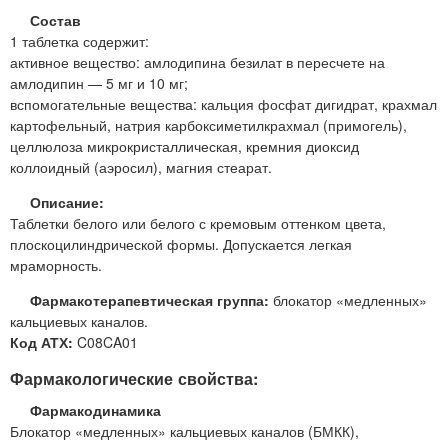
Состав
1 таблетка содержит:
активное вещество: амлодипина безилат в пересчете на
амлодипин — 5 мг и 10 мг;
вспомогательные вещества: кальция фосфат дигидрат, крахмал
картофельный, натрия карбоксиметилкрахмал (примогель),
целлюлоза микрокристаллическая, кремния диоксид
коллоидный (аэросил), магния стеарат.
Описание:
Таблетки белого или белого с кремовым оттенком цвета,
плоскоцилиндрической формы. Допускается легкая
мраморность.
Фармакотерапевтическая группа:
блокатор «медленных»
кальциевых каналов.
Код АТХ:
C08CA01
Фармакологические свойства:
Фармакодинамика
Блокатор «медленных» кальциевых каналов (БМКК),