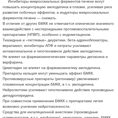
Ингибиторы микросомальных ферментов печени могут
повышать концентрацию амлодипина в плазме, усиливая риск
развития побочных эффектов, а индукторы микросомальных
ферментов печени — снижать.
В отличие от других БМКК не отмечается клинически значимого
взаимодействия с нестероидными противовоспалительными
препаратами (НПВП), особенно с индометацином.
Тиазидные и «петлевые» диуретики, бета-адреноблокаторы,
верапамил, ингибиторы АПФ и нитраты усиливают
антиангинальное и гипотензивное действие амлодипина.
Не влияет на фармакокинетические параметры дигоксина и
варфарина.
Циметидин не влияет на фармакокинетику амлодипина.
Препараты кальция могут уменьшать эффект БМКК.
Противовирусные препараты (ритонавир) увеличивают
плазменные концентрации БМКК, в т.ч. амлодипина.
Нейролептики усиливают гипотензивное действие производных
дигидропиридина.
При совместном применении БМКК с препаратами лития
возможно усиление нейротоксичности.
Средства для ингаляционной анестезии (производные
углеводородов, в т.ч. изофлуран), амиодарон, хинидин, БМКК