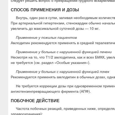
следует решить вопрос о прекращении грудного вскармлива
СПОСОБ ПРИМЕНЕНИЯ И ДОЗЫ
Внутрь, один раз в сутки, запивая необходимым количест
При артериальной гипертензии, стенокардии обычно начальна
увеличить до максимальной суточной дозы — 10 мг.
Применение у пожилых пациентов
Амлодипин рекомендуется применять в средней терапевтичес
Применение у больных с нарушенной функцией печени
Несмотря на то, что Т1/2 амлодипина, как и всех БМКК, ув
не требуется (см. раздел «Особые указания»).
Применение у больных с нарушенной функцией почек
Рекомендуется применять амлодипин в обычных дозах, одна
Не требуется коррекции дозы при одновременном примен
ангиотензинпревращающего фермента (АПФ).
ПОБОЧНОЕ ДЕЙСТВИЕ
Частота побочных реакций, приведенных ниже, определ
здравоохранения):