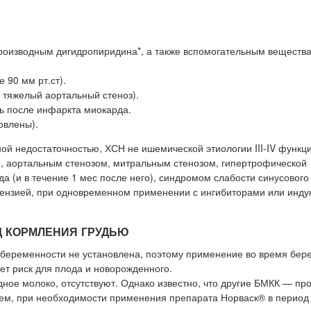
производным дигидропиридина*, а также вспомогательным веществ
 90 мм рт.ст).
, тяжелый аортальный стеноз).
ь после инфаркта миокарда.
овлены).
ой недостаточностью, ХСН не ишемической этиологии III-IV функц
, аортальным стенозом, митральным стенозом, гипертрофической
 (и в течение 1 мес после него), синдромом слабости синусового
тензией, при одновременном применении с ингибиторами или инду
Д КОРМЛЕНИЯ ГРУДЬЮ
 беременности не установлена, поэтому применение во время бер
ет риск для плода и новорожденного.
ное молоко, отсутствуют. Однако известно, что другие БМКК — пр
 чем, при необходимости применения препарата Норваск® в период