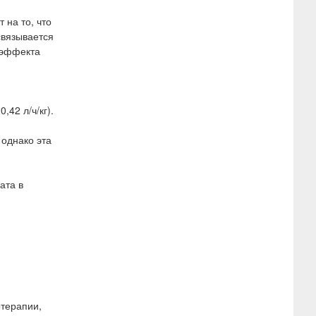
 на то, что
связывается
 эффекта
42 л/ч/кг).
 однако эта
ата в
отерапии,