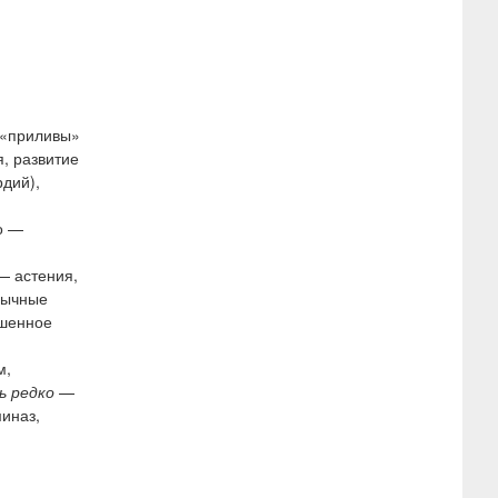
 «приливы»
, развитие
дий),
о —
 астения,
бычные
шенное
м,
ь редко
—
иназ,