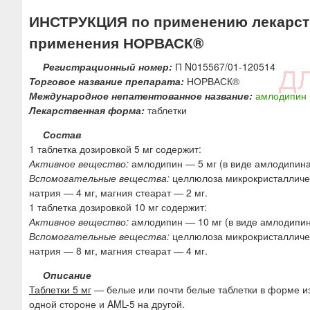
ю
ИНСТРУКЦИЯ по применению лекарств
применения НОРВАСК®
Регистрационный номер:
П N015567/01-120514
Торговое название препарата:
НОРВАСК®
Международное непатентованное название:
амлодипин
Лекарственная форма:
таблетки
Состав
1 таблетка дозировкой 5 мг содержит:
Активное вещество:
амлодипин — 5 мг (в виде амлодипина 
Вспомогательные вещества:
целлюлоза микрокристалличес
натрия — 4 мг, магния стеарат — 2 мг.
1 таблетка дозировкой 10 мг содержит:
Активное вещество:
амлодипин — 10 мг (в виде амлодипин
Вспомогательные вещества:
целлюлоза микрокристалличес
натрия — 8 мг, магния стеарат — 4 мг.
Описание
Таблетки 5 мг
— белые или почти белые таблетки в форме из
одной стороне и AML-5 на другой.