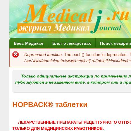
Г
Весь Медикал
Блог о лекарствах
Поиск лекарст
л
Deprecated function
: The each() function is deprecated.
Сообщение
а
/var/www/admini/data/www/medicalj.ru/tabletki/includes/m
об
в
ошибке
Только официальные инструкции по применению л
н
публикуются в неизменном виде, в котором они и пр
о
е
НОРВАСК® таблетки
м
е
ЛЕКАРСТВЕННЫЕ ПРЕПАРАТЫ РЕЦЕПТУРНОГО ОТПУ
н
ТОЛЬКО ДЛЯ МЕДИЦИНСКИХ РАБОТНИКОВ.