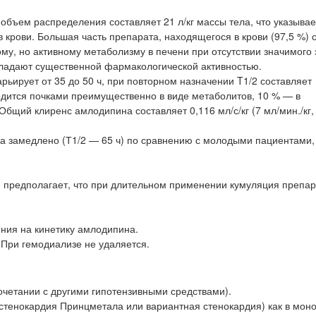
ъем распределения составляет 21 л/кг массы тела, что указывает
 крови. Большая часть препарата, находящегося в крови (97,5 %) 
му, но активному метаболизму в печени при отсутствии значимого
бладают существенной фармакологической активностью.
рьирует от 35 до 50 ч, при повторном назначении T1/2 составляет
одится почками преимущественно в виде метаболитов, 10 % — в
щий клиренс амлодипина составляет 0,116 мл/с/кг (7 мл/мин./кг, 0,
а замедлено (Т1/2 — 65 ч) по сравнению с молодыми пациентами,
ю
ю предполагает, что при длительном применении кумуляция препар
яния на кинетику амлодипина.
При гемодиализе не удаляется.
сочетании с другими гипотензивными средствами).
(стенокардия Принцметала или вариантная стенокардия) как в мон