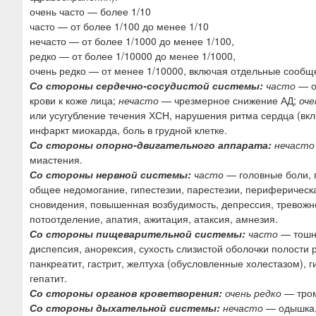
очень часто — более 1/10
часто — от более 1/100 до менее 1/10
нечасто — от более 1/1000 до менее 1/100,
редко — от более 1/10000 до менее 1/1000,
очень редко — от менее 1/10000, включая отдельные сообщ
Со стороны сердечно-сосудистой системы:
часто
— о
крови к коже лица;
нечасто
— чрезмерное снижение АД;
оче
или усугубление течения ХСН, нарушения ритма сердца (вк
инфаркт миокарда, боль в грудной клетке.
Со стороны опорно-двигательного аппарата:
нечасто
миастения.
Со стороны нервной системы:
часто
— головные боли, 
общее недомогание, гипестезии, парестезии, периферическ
сновидения, повышенная возбудимость, депрессия, тревожно
потоотделение, апатия, ажитация, атаксия, амнезия.
Со стороны пищеварительной системы:
часто
— тошно
диспепсия, анорексия, сухость слизистой оболочки полости 
панкреатит, гастрит, желтуха (обусловленные холестазом),
гепатит.
Со стороны органов кроветворения:
очень редко
— тром
Со стороны дыхательной системы:
нечасто
— одышка, 