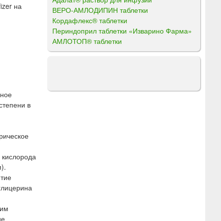
izer на
ВЕРО-АМЛОДИПИН таблетки
Кордафлекс® таблетки
Периндоприл таблетки «Изварино Фарма»
АМЛОТОП® таблетки
ьное
степени в
рическое
 кислорода
).
итие
глицерина
щим
ие