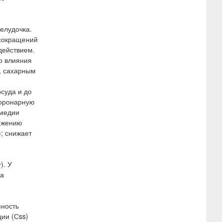
елудочка.
 сокращений
действием.
о влияния
, сахарным
суда и до
коронарную
-медии
нижению
; снижает
). У
на
пность
ии (Сss)