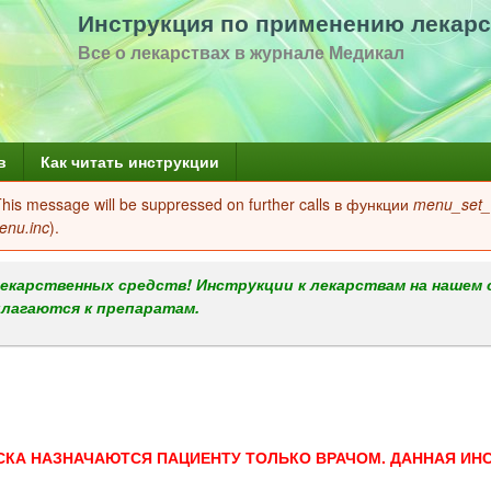
Перейти
Инструкция по применению лекарс
к
Все о лекарствах в журнале Медикал
основному
содержанию
в
Как читать инструкции
 This message will be suppressed on further calls в функции
menu_set_a
enu.inc
).
екарственных средств! Инструкции к лекарствам на нашем 
илагаются к препаратам.
СКА НАЗНАЧАЮТСЯ ПАЦИЕНТУ ТОЛЬКО ВРАЧОМ. ДАННАЯ ИН