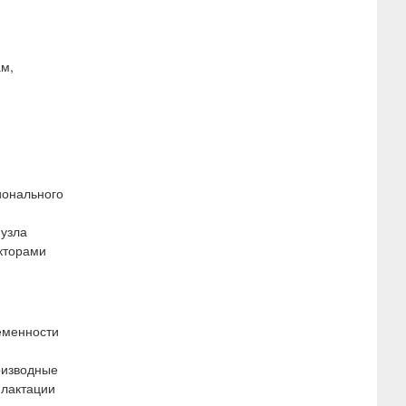
ам,
ионального
 узла
кторами
еменности
оизводные
 лактации