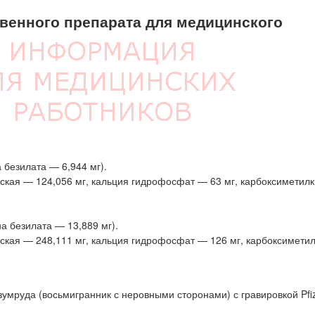
енного препарата для медицинского
безилата — 6,944 мг).
кая — 124,056 мг, кальция гидрофосфат — 63 мг, карбоксиметил
а безилата — 13,889 мг).
кая — 248,111 мг, кальция гидрофосфат — 126 мг, карбоксимети
умруда (восьмигранник с неровными сторонами) с гравировкой Pfiz