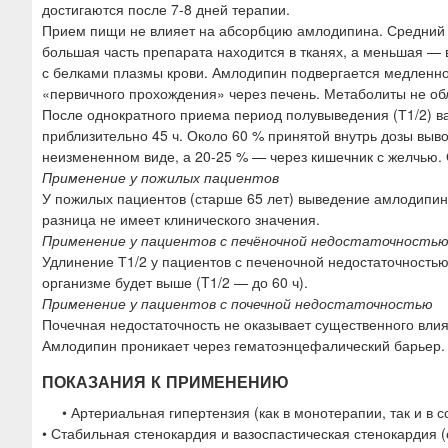
достигаются после 7-8 дней терапии.
Прием пищи не влияет на абсорбцию амлодипина. Средний об
большая часть препарата находится в тканях, а меньшая — в
с белками плазмы крови. Амлодипин подвергается медленно
«первичного прохождения» через печень. Метаболиты не о
После однократного приема период полувыведения (Т1/2) ва
приблизительно 45 ч. Около 60 % принятой внутрь дозы выв
неизмененном виде, а 20-25 % — через кишечник с желчью. Об
Применение у пожилых пациентов
У пожилых пациентов (старше 65 лет) выведение амлодипин
разница не имеет клинического значения.
Применение у пациентов с печёночной недостаточность
Удлинение Т1/2 у пациентов с печеночной недостаточность
организме будет выше (T1/2 — до 60 ч).
Применение у пациентов с почечной недостаточностью
Почечная недостаточность не оказывает существенного вли
Амлодипин проникает через гематоэнцефалический барьер. 
ПОКАЗАНИЯ К ПРИМЕНЕНИЮ
• Артериальная гипертензия (как в монотерапии, так и в 
• Стабильная стенокардия и вазоспастическая стенокардия 