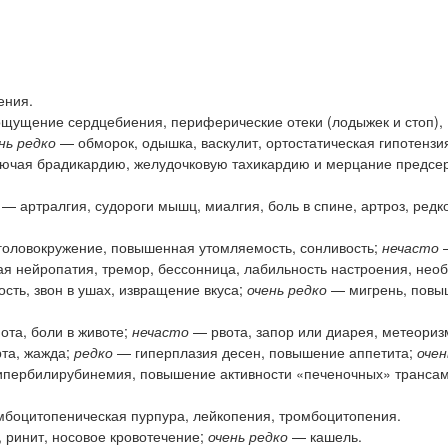
ения.
щущение сердцебиения, периферические отеки (лодыжек и стоп),
нь редко
— обморок, одышка, васкулит, ортостатическая гипотензия
лючая брадикардию, желудочковую тахикардию и мерцание предсер
— артралгия, судороги мышц, миалгия, боль в спине, артроз, редк
головокружение, повышенная утомляемость, сонливость;
нечасто
—
ая нейропатия, тремор, бессонница, лабильность настроения, нео
сть, звон в ушах, извращение вкуса;
очень редко
— мигрень, повы
та, боли в животе;
нечасто
— рвота, запор или диарея, метеориз
рта, жажда;
редко
— гиперплазия десен, повышение аппетита;
очен
 гипербилирубинемия, повышение активности «печеночных» трансам
боцитопеническая пурпура, лейкопения, тромбоцитопения.
ринит, носовое кровотечение;
очень редко
— кашель.