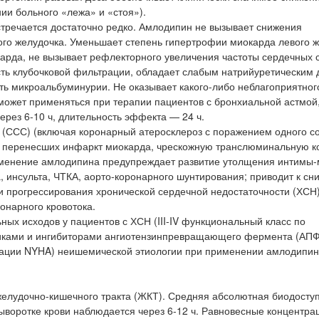
ии больного «лежа» и «стоя»).
тречается достаточно редко. Амлодипин не вызывает снижения
ого желудочка. Уменьшает степень гипертрофии миокарда левого ж
карда, не вызывает рефлекторного увеличения частоты сердечных
сть клубочковой фильтрации, обладает слабым натрийуретическим 
ь микроальбуминурии. Не оказывает какого-либо неблагоприятног
может применяться при терапии пациентов с бронхиальной астмой
рез 6-10 ч, длительность эффекта — 24 ч.
 (ССС) (включая коронарный атеросклероз с поражением одного со
й), перенесших инфаркт миокарда, чрескожную транслюминальную 
рименение амлодипина предупреждает развитие утолщения интимы
, инсульта, ЧТКА, аорто-коронарного шунтирования; приводит к с
и прогрессирования хронической сердечной недостаточности (ХСН)
онарного кровотока.
ных исходов у пациентов с ХСН (III-IV функциональный класс по
иками и ингибиторами ангиотензинпревращающего фермента (АПФ
икации NYHA) неишемической этиологии при применении амлодипи
елудочно-кишечного тракта (ЖКТ). Средняя абсолютная биодосту
ыворотке крови наблюдается через 6-12 ч. Равновесные концентрац