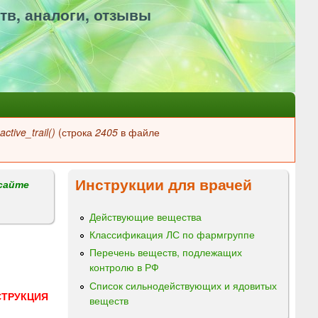
тв, аналоги, отзывы
ctive_trail()
(строка
2405
в файле
Инструкции для врачей
сайте
Действующие вещества
Классификация ЛС по фармгруппе
Перечень веществ, подлежащих
контролю в РФ
Список сильнодействующих и ядовитых
СТРУКЦИЯ
веществ