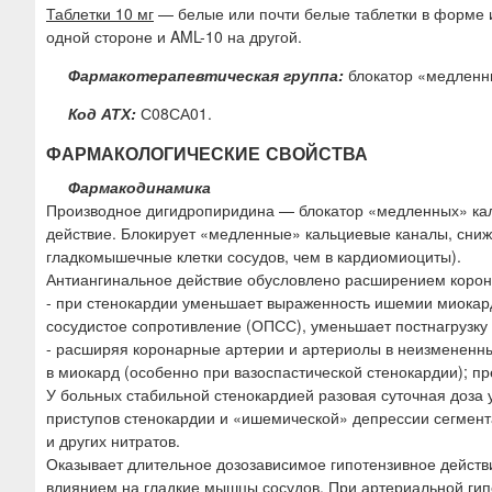
Таблетки 10 мг
— белые или почти белые таблетки в форме и
одной стороне и AML-10 на другой.
Фармакотерапевтическая группа:
блокатор «медленн
Код АТХ:
С08СА01.
ФАРМАКОЛОГИЧЕСКИЕ СВОЙСТВА
Фармакодинамика
Производное дигидропиридина — блокатор «медленных» каль
действие. Блокирует «медленные» кальциевые каналы, сниж
гладкомышечные клетки сосудов, чем в кардиомиоциты).
Антиангинальное действие обусловлено расширением корон
- при стенокардии уменьшает выраженность ишемии миока
сосудистое сопротивление (ОПСС), уменьшает постнагрузку 
- расширяя коронарные артерии и артериолы в неизмененны
в миокард (особенно при вазоспастической стенокардии); пр
У больных стабильной стенокардией разовая суточная доза 
приступов стенокардии и «ишемической» депрессии сегмента
и других нитратов.
Оказывает длительное дозозависимое гипотензивное дейст
влиянием на гладкие мышцы сосудов. При артериальной гип