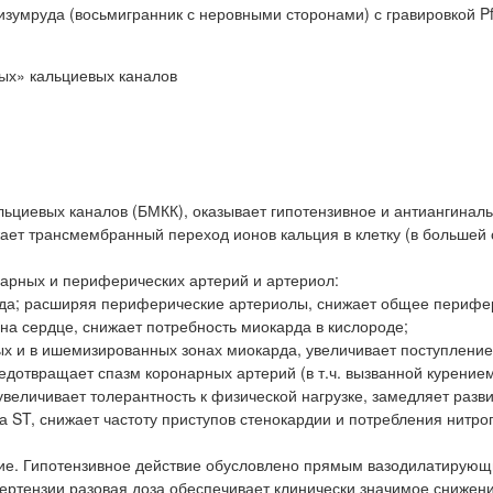
зумруда (восьмигранник с неровными сторонами) с гравировкой Pf
ых» кальциевых каналов
циевых каналов (БМКК), оказывает гипотензивное и антиангинал
ает трансмембранный переход ионов кальция в клетку (в большей 
арных и периферических артерий и артериол:
рда; расширяя периферические артериолы, снижает общее перифе
на сердце, снижает потребность миокарда в кислороде;
х и в ишемизированных зонах миокарда, увеличивает поступление
едотвращает спазм коронарных артерий (в т.ч. вызванной курением
увеличивает толерантность к физической нагрузке, замедляет разв
 ST, снижает частоту приступов стенокардии и потребления нитро
вие. Гипотензивное действие обусловлено прямым вазодилатирую
ертензии разовая доза обеспечивает клинически значимое снижен