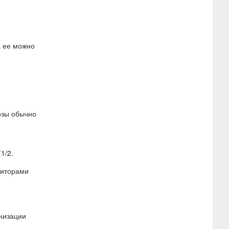
а ее можно
озы обычно
1/2.
биторами
низации