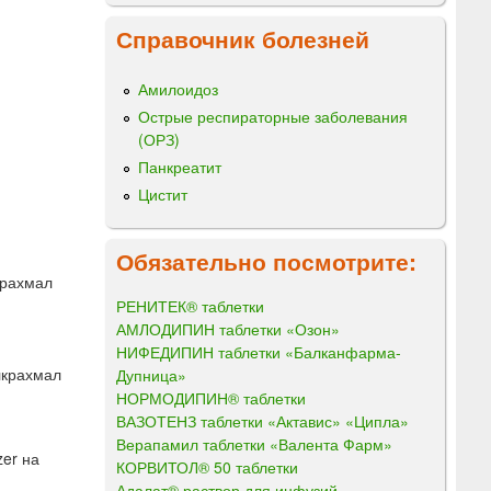
Справочник болезней
Амилоидоз
Острые респираторные заболевания
(ОРЗ)
Панкреатит
Цистит
Обязательно посмотрите:
крахмал
РЕНИТЕК® таблетки
АМЛОДИПИН таблетки «Озон»
НИФЕДИПИН таблетки «Балканфарма-
лкрахмал
Дупница»
НОРМОДИПИН® таблетки
ВАЗОТЕНЗ таблетки «Актавис» «Ципла»
Верапамил таблетки «Валента Фарм»
er на
КОРВИТОЛ® 50 таблетки
Адалат® раствор для инфузий