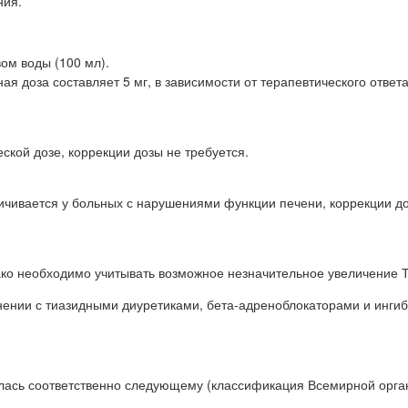
ния.
вом воды (100 мл).
я доза составляет 5 мг, в зависимости от терапевтического ответ
кой дозе, коррекции дозы не требуется.
еличивается у больных с нарушениями функции печени, коррекции д
ко необходимо учитывать возможное незначительное увеличение Т
ении с тиазидными диуретиками, бета-адреноблокаторами и инги
ялась соответственно следующему (классификация Всемирной орга