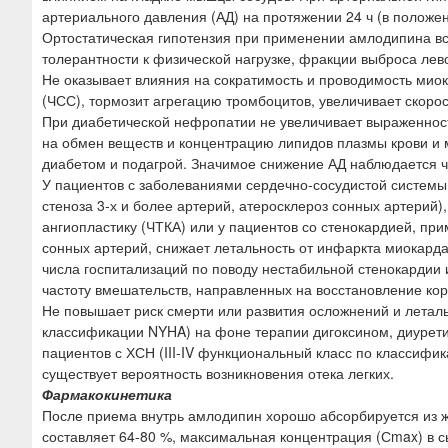
артериального давления (АД) на протяжении 24 ч (в положен
Ортостатическая гипотензия при применении амлодипина вс
толерантности к физической нагрузке, фракции выброса лев
Не оказывает влияния на сократимость и проводимость мио
(ЧСС), тормозит агрегацию тромбоцитов, увеличивает скоро
При диабетической нефропатии не увеличивает выраженност
на обмен веществ и концентрацию липидов плазмы крови и 
диабетом и подагрой. Значимое снижение АД наблюдается че
У пациентов с заболеваниями сердечно-сосудистой системы
стеноза 3-х и более артерий, атеросклероз сонных артери
ангиопластику (ЧТКА) или у пациентов со стенокардией, п
сонных артерий, снижает летальность от инфаркта миокарда
числа госпитализаций по поводу нестабильной стенокардии 
частоту вмешательств, направленных на восстановление кор
Не повышает риск смерти или развития осложнений и леталь
классификации NYHA) на фоне терапии дигоксином, диурет
пациентов с ХСН (III-IV функциональный класс по классиф
существует вероятность возникновения отека легких.
Фармакокинетика
После приема внутрь амлодипин хорошо абсорбируется из ж
составляет 64-80 %, максимальная концентрация (Сmax) в с