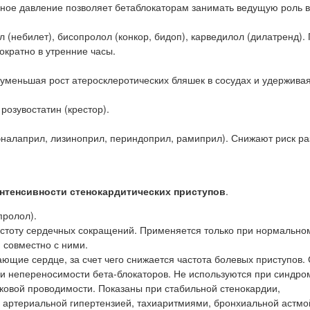
ьное давление позволяет бетаблокаторам занимать ведущую роль 
 (небилет), бисопролол (конкор, бидоп), карведилол (дилатренд).
кратно в утренние часы.
уменьшая рост атеросклеротических бляшек в сосудах и удерживая
розувостатин (крестор).
налаприл, лизиноприл, периндоприл, рамиприл). Снижают риск ра
интенсивности стенокардитических приступов
.
пролол).
частоту сердечных сокращений. Применяется только при нормально
 совместно с ними.
ающие сердце, за счет чего снижается частота болевых приступов.
и непереносимости бета-блокаторов. Не используются при синдро
ковой проводимости. Показаны при стабильной стенокардии,
с артериальной гипертензией, тахиаритмиями, бронхиальной астмо