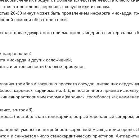
ются атеросклероз сердечных сосудов или их спазм.
стью 20-30 минут может быть проявлением инфаркта миокарда, тр
 скорой помощи обязателен если:
рходят после двукратного приема нитроглицерина с интервалом в 5
2 направления:
та миокарда и других осложнений;
тоты и интенсивности болевых приступов.
ованию тромбов и закрытию просвета сосудов, питающих сердечн
боасс, кардиаск, кардиомагнил). Для постоянного приема использу
я кишечнорастворимым формам(кардиаск, тромбоасс) как наимене
викс, эгитромб).
омбоза (нестабильная стенокардия, острый коронарный синдром, 
ращений, уменьшая потребность сердечной мышцы в кислороде. З
нтом и снижается число стенокардитических приступов. Антиаритм