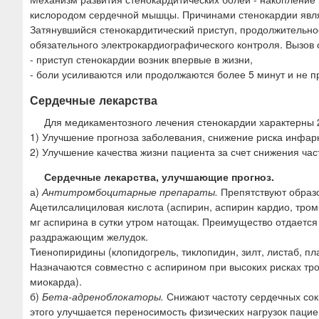
ю
кислородом сердечной мышцы. Причинами стенокардии явля
Затянувшийся стенокардитический приступ, продолжительно
обязательного электрокардиографического контроля. Вызов
- приступ стенокардии возник впервые в жизни,
- боли усиливаются или продолжаются более 5 минут и не п
Сердечные лекарства
Для медикаментозного лечения стенокардии характерны 
1) Улучшение прогноза заболевания, снижение риска инфарк
2) Улучшение качества жизни пациента за счет снижения час
Сердечные лекарства, улучшающие прогноз.
а)
Антитромбоцитарные препараты.
Препятствуют образ
Ацетилсалициловая кислота (аспирин, аспирин кардио, тром
мг аспирина в сутки утром натощак. Преимущество отдаетс
раздражающим желудок.
Тиенопиридины (клопидогрель, тиклопидин, зилт, листаб, пла
Назначаются совместно с аспирином при высоких рисках тр
миокарда).
б)
Бета-адреноблокаторы.
Снижают частоту сердечных сок
этого улучшается переносимость физических нагрузок пацие