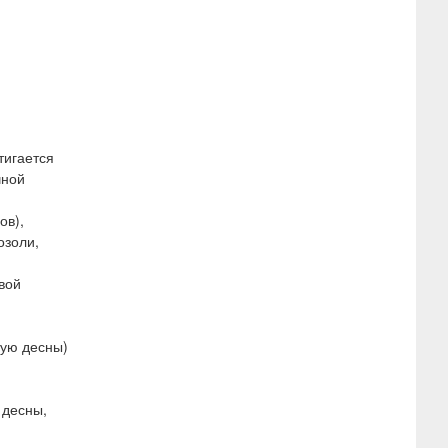
тигается
чной
ов),
озоли,
вой
тую десны)
 десны,