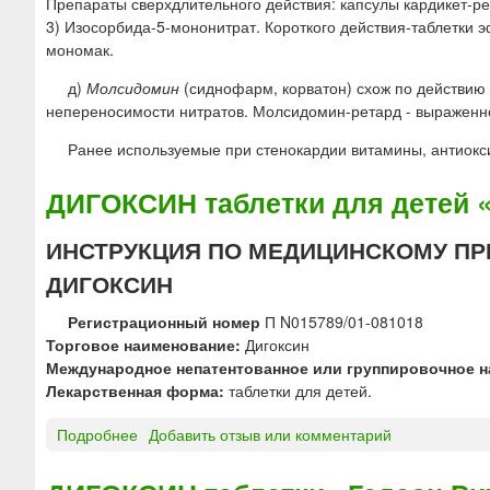
Препараты сверхдлительного действия: капсулы кардикет-ре
3) Изосорбида-5-мононитрат. Короткого действия-таблетки э
мономак.
д)
Молсидомин
(сиднофарм, корватон) схож по действию 
непереносимости нитратов. Молсидомин-ретард - выраженно
Ранее используемые при стенокардии витамины, антиокс
ДИГОКСИН таблетки для детей 
ИНСТРУКЦИЯ ПО МЕДИЦИНСКОМУ ПР
ДИГОКСИН
Регистрационный номер
П N015789/01-081018
Торговое наименование:
Дигоксин
Международное непатентованное или группировочное н
Лекарственная форма:
таблетки для детей.
Подробнее
о
Добавить отзыв или комментарий
Д
И