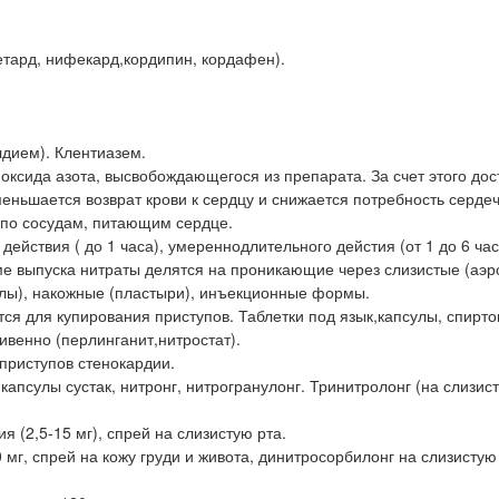
тард, нифекард,кордипин, кордафен).
лдием). Клентиазем.
 оксида азота, высвобождающегося из препарата. За счет этого дос
меньшается возврат крови к сердцу и снижается потребность серде
 по сосудам, питающим сердце.
йствия ( до 1 часа), умереннодлительного дейстия (от 1 до 6 час
ме выпуска нитраты делятся на проникающие через слизистые (аэр
сулы), накожные (пластыри), инъекционные формы.
ся для купирования приступов. Таблетки под язык,капсулы, спирто
ривенно (перлинганит,нитростат).
риступов стенокардии.
капсулы сустак, нитронг, нитрогранулонг. Тринитролонг (на слизис
я (2,5-15 мг), спрей на слизистую рта.
 мг, спрей на кожу груди и живота, динитросорбилонг на слизистую