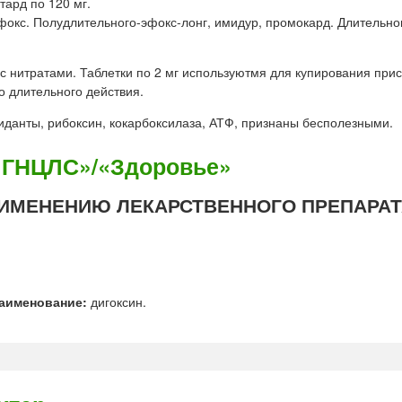
тард по 120 мг.
фокс. Полудлительного-эфокс-лонг, имидур, промокард. Длительног
с нитратами. Таблетки по 2 мг используютмя для купирования прис
 длительного действия.
иданты, рибоксин, кокарбоксилаза, АТФ, признаны бесполезными.
«ГНЦЛС»/«Здоровье»
ИМЕНЕНИЮ ЛЕКАРСТВЕННОГО ПРЕПАРАТ
аименование:
дигоксин.