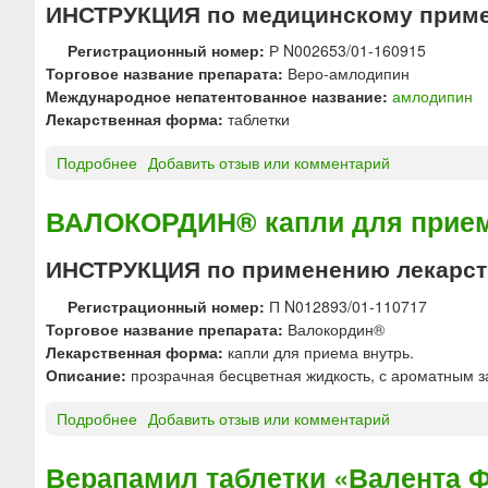
ИНСТРУКЦИЯ по медицинскому прим
л
»
Е
я
Н
Регистрационный номер:
Р N002653/01-160915
в
О
Торговое название препарата:
Веро-амлодипин
н
Р
Международное непатентованное название:
амлодипин
у
М
Лекарственная форма:
таблетки
т
®
р
М
Подробнее
о
Добавить отзыв или комментарий
и
В
В
в
т
Е
ВАЛОКОРДИН® капли для прием
е
а
Р
н
б
О
н
ИНСТРУКЦИЯ по применению лекарств
л
-
о
е
А
г
Регистрационный номер:
П N012893/01-110717
т
М
о
Торговое название препарата:
Валокордин®
к
Л
в
Лекарственная форма:
капли для приема внутрь.
и
О
в
Описание:
прозрачная бесцветная жидкость, с ароматным 
п
Д
е
р
И
Подробнее
о
Добавить отзыв или комментарий
д
о
П
В
е
л
И
А
н
Верапамил таблетки «Валента 
о
Н
Л