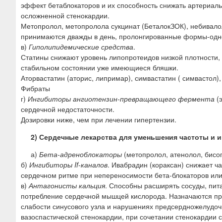
эффект бетаблокаторов и их способность снижать артериал
осложненной стенокардии.
Метопролол, метопролола сукцинат (БеталокЗОК), небивалол
принимаются дважды в день, пролонгированные формы-одно
в)
Гиполипидемические средства
.
Статины снижают уровень липопротеидов низкой плотности, 
стабильном состоянии уже имеющиеся бляшки.
Аторвастатин (аторис, липримар), симвастатин ( симвастол), 
Фибраты
г)
Ингибиторы ангиотензин-превращающего фермента
(э
сердечной недостаточности.
Дозировки ниже, чем при лечении гипертензии.
2) Сердечные лекарства для уменьшения частоты и 
а)
Бета-адреноблокаторы
(метопролол, атенолол, бисо
б)
Ингибиторы If-каналов
. Ивабрадин (кораксан) снижает 
сердечном ритме при непереносимости бета-блокаторов или
в)
Антагонисты кальция
. Способны расширять сосуды, пит
потребление сердечной мышцей кислорода. Назначаются пр
слабости синусового узла и нарушениях предсердножелудоч
вазоспастической стенокардии, при сочетании стенокардии 