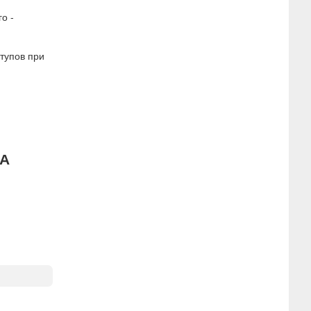
о -
тупов при
А