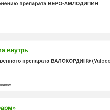
енению препарата ВЕРО-АМЛОДИПИН
а внутрь
енного препарата ВАЛОКОРДИН® (Valoco
запахом
Фарм»