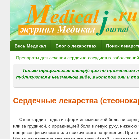
Г
Весь Медикал
Блог о лекарствах
Поиск лекарст
л
Препараты для лечения сердечно-сосудистых заболеваний
Вы
а
здесь
Только официальные инструкции по применению л
в
публикуются в неизменном виде, в котором они и пр
н
о
Сердечные лекарства (стеонока
е
м
Стенокардия - одна из форм ишемической болезни сердц
е
или за грудиной, с иррадиацией боли в левую руку, нижнюю 
н
процессе физического или психического напряжения. При ст
Механизм развития стенокардитических болей - накопление