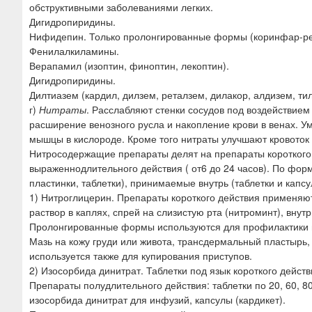
обструктивными заболеваниями легких.
Дигидропиридины.
Нифидепин. Только пролонгированные формы (коринфар-ре
Фенилалкиламины.
Верапамил (изоптин, финоптин, лекоптин).
Дигидропиридины.
Дилтиазем (кардил, дилзем, реталзем, дилакор, алдизем, ти
г)
Нитраты
. Расслабляют стенки сосудов под воздействием
расширение венозного русла и накопление крови в венах. У
мышцы в кислороде. Кроме того нитраты улучшают кровоток
Нитросодержащие препараты делят на препараты короткого де
выраженнодлительного действия ( от6 до 24 часов). По фор
пластинки, таблетки), принимаемые внутрь (таблетки и кап
1) Нитроглицерин. Препараты короткого действия применяют
раствор в каплях, спрей на слизистую рта (нитроминт), внут
Пролонгированные формы используются для профилактики п
Мазь на кожу груди или живота, трансдермальный пластырь, 
используется также для купирования приступов.
2) Изосорбида динитрат. Таблетки под язык короткого действи
Препараты полудлительного действия: таблетки по 20, 60, 80
изосорбида динитрат для инфузий, капсулы (кардикет).