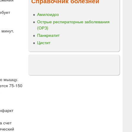
Справочник болезней
ебует
Амилоидоз
Острые респираторные заболевания
(ОРЗ)
 минут.
Панкреатит
Цистит
ую мышцу.
ется 75-150
е
инфаркт
а счет
ический