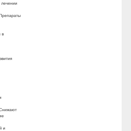
в лечении
 Препараты
 в
звития
м
 Снижают
ме
й и