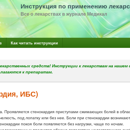
Перейти
Инструкция по применению лекарс
к
Все о лекарствах в журнале Медикал
основному
содержанию
в
Как читать инструкции
екарственных средств! Инструкции к лекарствам на нашем 
илагаются к препаратам.
рдия, ИБС)
а. Проявляется стенокардия приступами сжимающих болей в обла
челюсть, под лопатку или без нее. Боли при стенокардии возникают
енокардии покоя боли появляются без нагрузки, чаще по ночам.
 недоокисленных продуктов обмена вследствие недостаточного сн