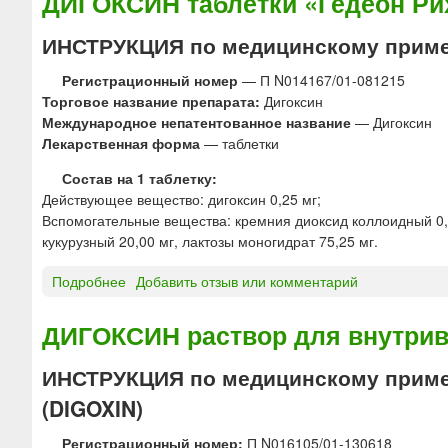
ДИГОКСИН таблетки «Гедеон Ри
Г
О
ИНСТРУКЦИЯ по медицинскому прим
К
С
Регистрационный номер
— П N014167/01-081215
И
Торговое название препарата:
Дигоксин
Н
Международное непатентованное название
— Дигоксин
т
Лекарственная форма
— таблетки
а
Состав на 1 таблетку:
б
Действующее вещество: дигоксин 0,25 мг;
л
Вспомогательные вещества: кремния диоксид коллоидный 0,50 
е
кукурузный 20,00 мг, лактозы моногидрат 75,25 мг.
т
к
Подробнее
о
Добавить отзыв или комментарий
и
Д
д
И
л
ДИГОКСИН раствор для внутрив
Г
я
О
д
ИНСТРУКЦИЯ по медицинскому приме
К
е
(DIGOXIN)
С
т
И
е
Регистрационный номер:
П N016105/01-130618