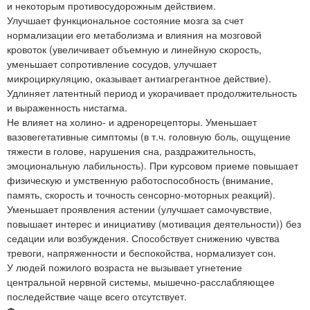
и некоторым противосудорожным действием.
Улучшает функциональное состояние мозга за счет
нормализации его метаболизма и влияния на мозговой
кровоток (увеличивает объемную и линейную скорость,
уменьшает сопротивление сосудов, улучшает
микроциркуляцию, оказывает антиагрегантное действие).
Удлиняет латентный период и укорачивает продолжительность
и выраженность нистагма.
Не влияет на холино- и адренорецепторы. Уменьшает
вазовегетативные симптомы (в т.ч. головную боль, ощущение
тяжести в голове, нарушения сна, раздражительность,
эмоциональную лабильность). При курсовом приеме повышает
физическую и умственную работоспособность (внимание,
память, скорость и точность сенсорно-моторных реакций).
Уменьшает проявления астении (улучшает самочувствие,
повышает интерес и инициативу (мотивация деятельности)) без
седации или возбуждения. Способствует снижению чувства
тревоги, напряженности и беспокойства, нормализует сон.
У людей пожилого возраста не вызывает угнетение
центральной нервной системы, мышечно-расслабляющее
последействие чаще всего отсутствует.