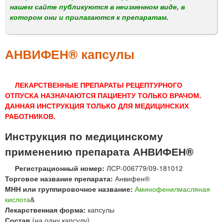
м
нашем сайте публикуются в неизменном виде, в
е
котором они и прилагаются к препаратам.
н
ю
АНВИФЕН® капсулы
ЛЕКАРСТВЕННЫЕ ПРЕПАРАТЫ РЕЦЕПТУРНОГО
ОТПУСКА НАЗНАЧАЮТСЯ ПАЦИЕНТУ ТОЛЬКО ВРАЧОМ.
ДАННАЯ ИНСТРУКЦИЯ ТОЛЬКО ДЛЯ МЕДИЦИНСКИХ
РАБОТНИКОВ.
Инструкция по медицинскому
применению препарата АНВИФЕН®
Регистрационный номер:
ЛСР-006779/09-181012
Торговое название препарата:
Анвифен®
МНН или группировочное название:
Аминофенилмасляная
кислота
&
Лекарственная форма:
капсулы
Состав
(на одну капсулу)