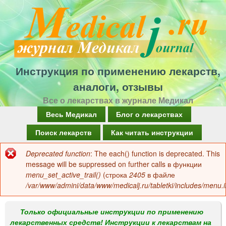
Перейти
к
основному
содержанию
Инструкция по применению лекарств,
аналоги, отзывы
Все о лекарствах в журнале Медикал
Г
Весь Медикал
Блог о лекарствах
л
Поиск лекарств
Как читать инструкции
а
Deprecated function
: The each() function is deprecated. This
Сообщение
в
message will be suppressed on further calls в функции
об
menu_set_active_trail()
(строка
2405
в файле
н
/var/www/admini/data/www/medicalj.ru/tabletki/includes/menu.i
ошибке
о
е
Только официальные инструкции по применению
лекарственных средств! Инструкции к лекарствам на