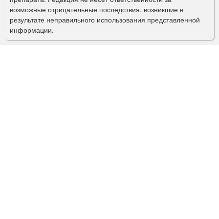
и
возможные отрицательные последствия, возникшие в
с
результате неправильного использования представленной
информации.
к
а