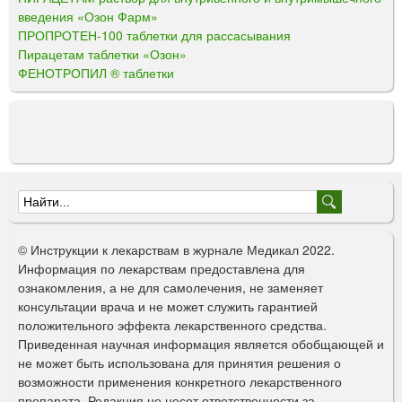
введения «Озон Фарм»
ПРОПРОТЕН-100 таблетки для рассасывания
Пирацетам таблетки «Озон»
ФЕНОТРОПИЛ ® таблетки
Ф
о
© Инструкции к лекарствам в журнале Медикал 2022.
р
Информация по лекарствам предоставлена для
ознакомления, а не для самолечения, не заменяет
м
консультации врача и не может служить гарантией
а
положительного эффекта лекарственного средства.
Приведенная научная информация является обобщающей и
п
не может быть использована для принятия решения о
о
возможности применения конкретного лекарственного
препарата. Редакция не несет ответственности за