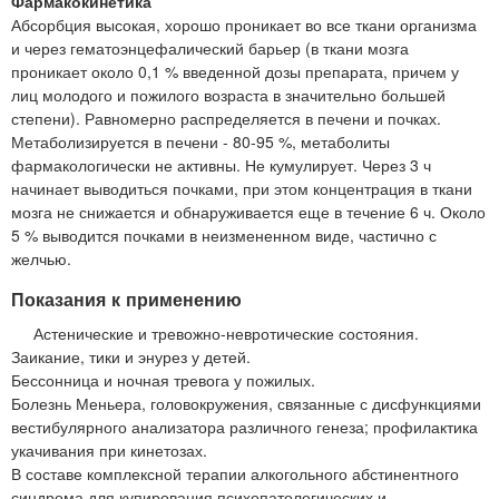
Фармакокинетика
Абсорбция высокая, хорошо проникает во все ткани организма
и через гематоэнцефалический барьер (в ткани мозга
проникает около 0,1 % введенной дозы препарата, причем у
лиц молодого и пожилого возраста в значительно большей
степени). Равномерно распределяется в печени и почках.
Метаболизируется в печени - 80-95 %, метаболиты
фармакологически не активны. Не кумулирует. Через 3 ч
начинает выводиться почками, при этом концентрация в ткани
мозга не снижается и обнаруживается еще в течение 6 ч. Около
5 % выводится почками в неизмененном виде, частично с
желчью.
Показания к применению
Астенические и тревожно-невротические состояния.
Заикание, тики и энурез у детей.
Бессонница и ночная тревога у пожилых.
Болезнь Меньера, головокружения, связанные с дисфункциями
вестибулярного анализатора различного генеза; профилактика
укачивания при кинетозах.
В составе комплексной терапии алкогольного абстинентного
синдрома для купирования психопатологических и