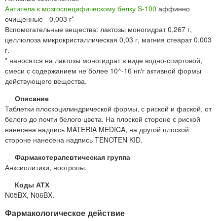
Антитела к мозгоспецифическому белку S-100
аффинно
очищенные - 0,003 г*
Вспомогательные вещества: лактозы моногидрат 0,267 г,
целлюлоза микрокристаллическая 0,03 г, магния стеарат 0,003
г.
* наносятся на лактозы моногидрат в виде водно-спиртовой,
смеси с содержанием не более 10^-16 нг/г активной формы
действующего вещества.
Описание
Таблетки плоскоцилиндрической формы, с риской и фаской, от
белого до почти белого цвета. На плоской стороне с риской
нанесена надпись MATERIA MEDICA, на другой плоской
стороне нанесена надпись TENOTEN KID.
Фармакотерапевтическая группа
Анксиолитики, ноотропы.
Коды АТХ
N05BX, N06BX.
Фармакологическое действие