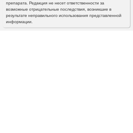
препарата. Редакция не несет ответственности за
и
возможные отрицательные последствия, возникшие в
с
результате неправильного использования представленной
информации.
к
а