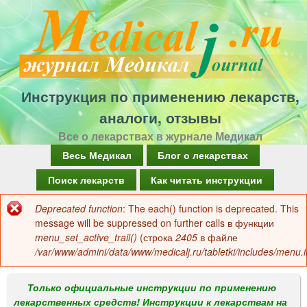
Перейти
к
основному
содержанию
Инструкция по применению лекарств,
аналоги, отзывы
Все о лекарствах в журнале Медикал
Г
Весь Медикал
Блог о лекарствах
л
Поиск лекарств
Как читать инструкции
а
Deprecated function
: The each() function is deprecated. This
Сообщение
в
message will be suppressed on further calls в функции
об
menu_set_active_trail()
(строка
2405
в файле
н
/var/www/admini/data/www/medicalj.ru/tabletki/includes/menu.i
ошибке
о
е
Только официальные инструкции по применению
лекарственных средств! Инструкции к лекарствам на