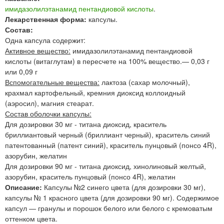
имидазолилэтанамид пентандиовой кислоты
.
Лекарственная форма:
капсулы.
Состав:
Одна капсула содержит:
Активное вещество:
имидазолилэтанамид пентандиовой
кислоты (витаглутам) в пересчете на 100% вещество.— 0,03 г
или 0,09 г
Вспомогательные вещества:
лактоза (сахар молочный),
крахмал картофельный, кремния диоксид коллоидный
(аэросил), магния стеарат.
Состав оболочки капсулы:
Для дозировки 30 мг - титана диоксид, краситель
бриллиантовый черный (бриллиант черный), краситель синий
патентованный (патент синий), краситель пунцовый (понсо 4R),
азорубин, желатин
Для дозировки 90 мг - титана диоксид, хинолиновый желтый,
азорубин, краситель пунцовый (понсо 4R), желатин
Описание:
Капсулы №2 синего цвета (для дозировки 30 мг),
капсулы № 1 красного цвета (для дозировки 90 мг). Содержимое
капсул — гранулы и порошок белого или белого с кремоватым
оттенком цвета.