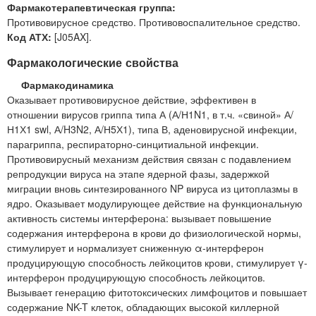
Фармакотерапевтическая группа:
Противовирусное средство. Противовоспалительное средство.
Код АТХ:
[J05AX].
Фармакологические свойства
Фармакодинамика
Оказывает противовирусное действие, эффективен в
отношении вирусов гриппа типа А (А/Н1N1, в т.ч. «свиной» А/
Н1Х1 swl, А/H3N2, А/Н5Х1), типа В, аденовирусной инфекции,
парагриппа, респираторно-синцитиальной инфекции.
Противовирусный механизм действия связан с подавлением
репродукции вируса на этапе ядерной фазы, задержкой
миграции вновь синтезированного NP вируса из цитоплазмы в
ядро. Оказывает модулирующее действие на функциональную
активность системы интерферона: вызывает повышение
содержания интерферона в крови до физиологической нормы,
стимулирует и нормализует сниженную α-интерферон
продуцирующую способность лейкоцитов крови, стимулирует γ-
интерферон продуцирующую способность лейкоцитов.
Вызывает генерацию фитотоксических лимфоцитов и повышает
содержание NK-T клеток, обладающих высокой киллерной