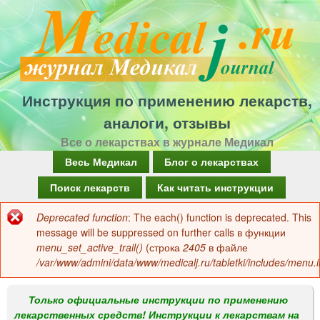
Перейти
к
основному
содержанию
Инструкция по применению лекарств,
аналоги, отзывы
Все о лекарствах в журнале Медикал
Г
Весь Медикал
Блог о лекарствах
л
Поиск лекарств
Как читать инструкции
а
Deprecated function
: The each() function is deprecated. This
Сообщение
в
message will be suppressed on further calls в функции
об
menu_set_active_trail()
(строка
2405
в файле
н
/var/www/admini/data/www/medicalj.ru/tabletki/includes/menu.i
ошибке
о
е
Только официальные инструкции по применению
лекарственных средств! Инструкции к лекарствам на