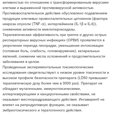
активностью по отношению к трансформированным вирусами
клеткам и выраженной противовирусной активностью.
Противовоспалительное действие обусловлено подавлением
продукции ключевых провоспалительных цитокинов (фактора
некроза опухоли (TNF-α), интерлейкинов (IL-1β и IL-6)),
снижением активности миелопероксидазы.
Терапевтическая эффективность при гриппе и других острых
респираторных вирусных инфекциях (ОРВИ) проявляется в
укорочении периода лихорадки, уменьшении интоксикации
(головная боль, слабость, головокружение), катаральных
явлений, снижении числа осложнений и продолжительности
заболевания в целом.
Проведенные экспериментальные токсикологические
исследования свидетельствуют о низком уровне токсичности и
высоком профиле безопасности препарата (LD50 превышает
терапевтическую дозу более чем в 3000 раз). Препарат не
обладает мутагенными, иммунотоксическими,
аллергизирующими и канцерогенными свойствами, не
оказывает местнораздражающего действия. Ингавирин® не
влияет на репродуктивную функцию, не оказывает
эмбриотоксического и тератогенного действия.