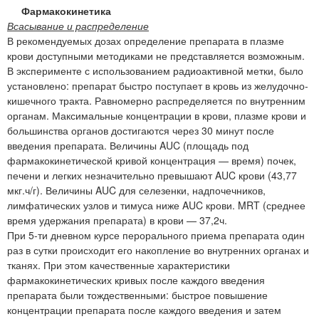
Фармакокинетика
Всасывание и распределение
В рекомендуемых дозах определение препарата в плазме
крови доступными методиками не представляется возможным.
В эксперименте с использованием радиоактивной метки, было
установлено: препарат быстро поступает в кровь из желудочно-
кишечного тракта. Равномерно распределяется по внутренним
органам. Максимальные концентрации в крови, плазме крови и
большинства органов достигаются через 30 минут после
введения препарата. Величины AUC (площадь под
фармакокинетической кривой концентрация — время) почек,
печени и легких незначительно превышают AUC крови (43,77
мкг.ч/г). Величины AUC для селезенки, надпочечников,
лимфатических узлов и тимуса ниже AUC крови. MRT (среднее
время удержания препарата) в крови — 37,2ч.
При 5-ти дневном курсе перорального приема препарата один
раз в сутки происходит его накопление во внутренних органах и
тканях. При этом качественные характеристики
фармакокинетических кривых после каждого введения
препарата были тождественными: быстрое повышение
концентрации препарата после каждого введения и затем