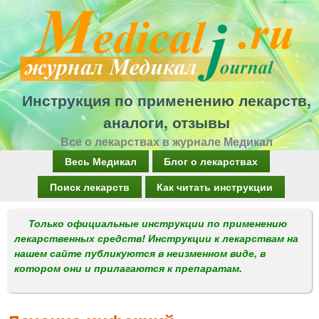
Перейти
к
основному
содержанию
Инструкция по применению лекарств,
аналоги, отзывы
Все о лекарствах в журнале Медикал
Г
Весь Медикал
Блог о лекарствах
л
Поиск лекарств
Как читать инструкции
а
Только официальные инструкции по применению
в
лекарственных средств! Инструкции к лекарствам на
н
нашем сайте публикуются в неизменном виде, в
котором они и прилагаются к препаратам.
о
е