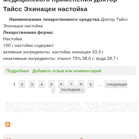
е
е
С
Тайсс Эхинацеи настойка
н
м
С
е
а
Наименование лекарственного средства
Доктор Тайсс
Э
н
в
Эхинацеи настойка
Х
и
н
Лекарственная форма:
И
я
у
Настойка.
Н
т
100 г настойки содержит:
А
р
активные ингредиенты: настойка эхинацеи 33,3 г
Ц
ь
неактивные ингредиенты: этанол 70% 38,0 г; вода 28,7 г
Е
Я
Подробнее
о
Добавить отзыв или комментарий
Ф
Д
О
о
Р
1
2
3
4
5
6
7
8
9
…
следующая
С
к
›
последняя »
Т
т
т
Е
о
р
р
р
а
Т
а
с
а
т
н
й
в
и
с
о