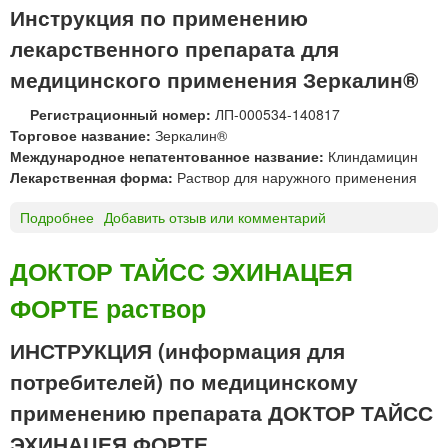
к
Инструкция по применению
т
лекарственного препарата для
о
р
медицинского применения Зеркалин®
®
Регистрационный номер:
ЛП-000534-140817
п
Торговое название:
Зеркалин®
о
Международное непатентованное название:
Клиндамицин
р
Лекарственная форма:
Раствор для наружного применения
о
ш
Подробнее
о
Добавить отзыв или комментарий
о
З
к
е
д
ДОКТОР ТАЙСС ЭХИНАЦЕЯ
р
л
ФОРТЕ раствор
к
я
а
п
л
ИНСТРУКЦИЯ (информация для
р
и
и
потребителей) по медицинскому
н
г
®
применению препарата ДОКТОР ТАЙСС
о
р
т
ЭХИНАЦЕЯ ФОРТЕ
а