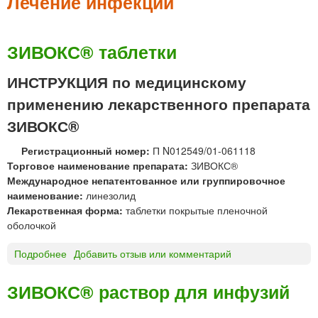
м
Лечение инфекций
е
н
ЗИВОКС® таблетки
ю
ИНСТРУКЦИЯ по медицинскому
применению лекарственного препарата
ЗИВОКС®
Регистрационный номер:
П N012549/01-061118
Торговое наименование препарата:
ЗИВОКС®
Международное непатентованное или группировочное
наименование:
линезолид
Лекарственная форма:
таблетки покрытые пленочной
оболочкой
Подробнее
о
Добавить отзыв или комментарий
З
И
ЗИВОКС® раствор для инфузий
В
О