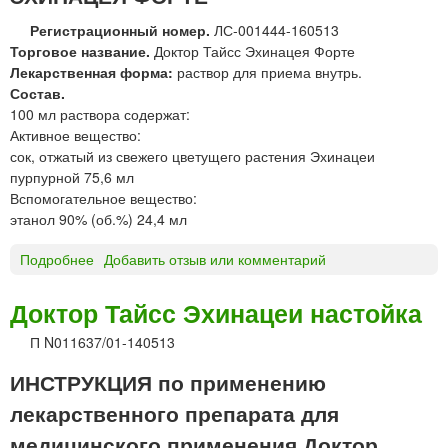
о
с
в
Регистрационный номер.
ЛС-001444-160513
т
л
Торговое название.
Доктор Тайсс Эхинацея Форте
в
е
Лекарственная форма:
раствор для приема внутрь.
о
н
Состав.
р
и
100 мл раствора содержат:
д
я
Активное вещество:
л
с
сок, отжатый из свежего цветущего растения Эхинацеи
я
у
пурпурной 75,6 мл
н
с
Вспомогательное вещество:
а
п
этанол 90% (об.%) 24,4 мл
р
е
у
н
Подробнее
о
Добавить отзыв или комментарий
ж
з
Д
н
и
О
Доктор Тайсс Эхинацеи настойка
о
и
К
г
д
П N011637/01-140513
Т
о
л
О
ИНСТРУКЦИЯ по применению
п
я
Р
р
п
Т
лекарственного препарата для
и
р
А
медицинского применения Доктор
м
и
Й