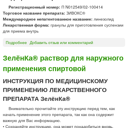
в
Регистрационный номер:
П N012549/02-100414
о
Торговое название препарата:
ЗИВОКС®
р
Международное непатентованное название:
линезолид
д
Лекарственная форма:
гранулы для приготовления суспензии
л
для приема внутрь
я
и
Подробнее
о
Добавить отзыв или комментарий
н
З
ф
И
ЗелёнКа® раствор для наружного
у
В
з
применения спиртовой
О
и
К
й
С
ИНСТРУКЦИЯ ПО МЕДИЦИНСКОМУ
®
ПРИМЕНЕНИЮ ЛЕКАРСТВЕННОГО
г
р
ПРЕПАРАТА ЗелёнКа®
а
Внимательно прочитайте эту инструкцию перед тем, как
н
начать применение этого препарата, так как она содержит
у
важную для Вас информацию.
л
• Сохраняйте инструкцию, она может понадобиться вновь.
ы