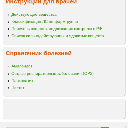
Инструкции для врачей
с
р
ц
Э
Действующие вещества
ы
х
и
Классификация ЛС по фармгруппе
н
Перечень веществ, подлежащих контролю в РФ
а
Список сильнодействующих и ядовитых веществ
ц
е
и
Справочник болезней
н
а
Амилоидоз
с
Острые респираторные заболевания (ОРЗ)
т
Панкреатит
о
й
Цистит
к
а