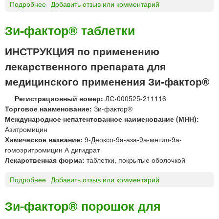
р
Подробнее
о
Добавить отзыв или комментарий
н
д
З
з
л
А
и
Зи-фактор® таблетки
я
Л
и
н
А
д
ИНСТРУКЦИЯ по применению
а
И
л
лекарственного препарата для
р
Н
я
у
®
п
медицинского применения Зи-фактор®
ж
к
р
н
р
и
Регистрационный номер:
ЛС-000525-211116
о
е
е
Торговое наименование:
Зи-фактор®
г
м
м
Международное непатентованное наименование (МНН):
о
а
Азитромицин
п
в
Химическое название:
9-Деоксо-9а-аза-9а-метил-9а-
р
н
гомоэритромицин А дигидрат
и
у
Лекарственная форма:
таблетки, покрытые оболочкой
м
т
е
р
Подробнее
о
Добавить отзыв или комментарий
н
ь
З
е
и
Зи-фактор® порошок для
н
-
и