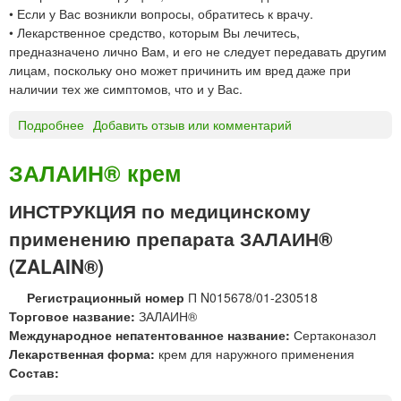
• Если у Вас возникли вопросы, обратитесь к врачу.
д
• Лекарственное средство, которым Вы лечитесь,
л
предназначено лично Вам, и его не следует передавать другим
я
лицам, поскольку оно может причинить им вред даже при
п
наличии тех же симптомов, что и у Вас.
р
и
Подробнее
о
Добавить отзыв или комментарий
г
З
о
е
т
ЗАЛАИН® крем
л
о
ё
в
ИНСТРУКЦИЯ по медицинскому
н
л
применению препарата ЗАЛАИН®
К
е
а
н
(ZALAIN®)
®
и
р
я
Регистрационный номер
П N015678/01-230518
а
с
Торговое название:
ЗАЛАИН®
с
у
Международное непатентованное название:
Сертаконазол
т
с
Лекарственная форма:
крем для наружного применения
в
п
Состав:
о
е