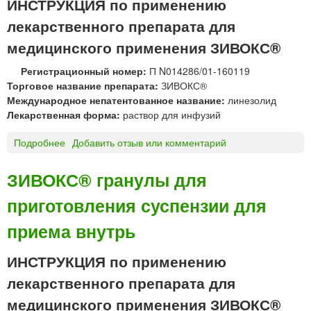
ИНСТРУКЦИЯ по применению
К
лекарственного препарата для
С
®
медицинского применения ЗИВОКС®
т
а
Регистрационный номер:
П N014286/01-160119
б
Торговое название препарата:
ЗИВОКС®
л
Международное непатентованное название:
линезолид
е
Лекарственная форма:
раствор для инфузий
т
к
Подробнее
о
Добавить отзыв или комментарий
и
З
И
ЗИВОКС® гранулы для
В
приготовления суспензии для
О
К
приема внутрь
С
®
ИНСТРУКЦИЯ по применению
р
а
лекарственного препарата для
с
медицинского применения ЗИВОКС®
т