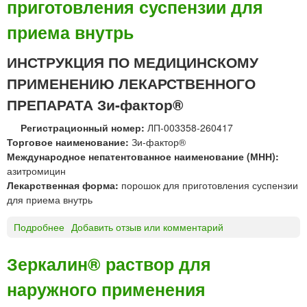
приготовления суспензии для
ф
я
а
приема внутрь
с
к
п
т
и
ИНСТРУКЦИЯ ПО МЕДИЦИНСКОМУ
о
р
р
ПРИМЕНЕНИЮ ЛЕКАРСТВЕННОГО
т
®
о
ПРЕПАРАТА Зи-фактор®
т
в
а
Регистрационный номер:
ЛП-003358-260417
о
б
Торговое наименование:
Зи-фактор®
й
л
Международное непатентованное наименование (МНН):
е
азитромицин
т
Лекарственная форма:
порошок для приготовления суспензии
к
для приема внутрь
и
Подробнее
о
Добавить отзыв или комментарий
З
и
Зеркалин® раствор для
-
наружного применения
ф
а