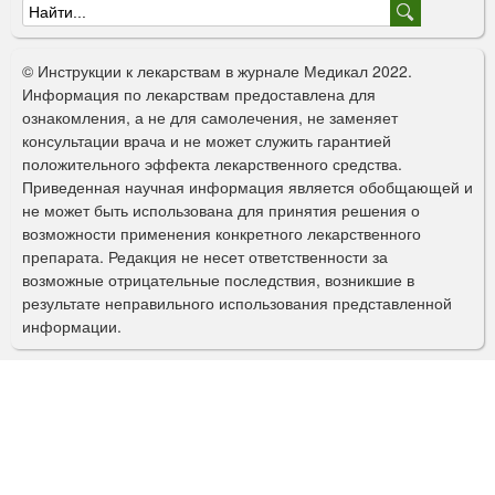
Ф
о
© Инструкции к лекарствам в журнале Медикал 2022.
р
Информация по лекарствам предоставлена для
ознакомления, а не для самолечения, не заменяет
м
консультации врача и не может служить гарантией
а
положительного эффекта лекарственного средства.
Приведенная научная информация является обобщающей и
п
не может быть использована для принятия решения о
о
возможности применения конкретного лекарственного
препарата. Редакция не несет ответственности за
и
возможные отрицательные последствия, возникшие в
с
результате неправильного использования представленной
информации.
к
а