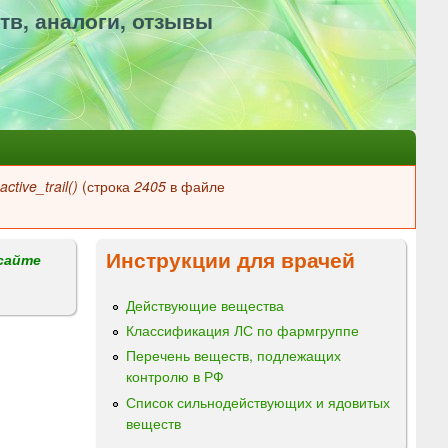
тв, аналоги, отзывы
ctive_trail()
(строка
2405
в файле
Инструкции для врачей
сайте
Действующие вещества
Классификация ЛС по фармгруппе
Перечень веществ, подлежащих
контролю в РФ
Список сильнодействующих и ядовитых
веществ