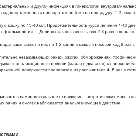
бактериальных и других инфекциях в гинекологии внутривагинальн
ведение тампонов с препаратом по 5 мл на процедуру, 1-2 раза в 
ую кишку по 15-40 мл. Продолжительность курса лечения 4-10 дне
офтальмологии — Деринат закапывают в глаза 2-3 раза в день по 1
рат закапывают в нос по 1-2 капли в каждый носовой ход 6 раз в 
длительно незаживающих ранах, ожогах, обморожениях, трофически
дывают аппликационные повязки (марля в два слоя) с нанесением
ораженной поверхности препаратом из распылителя 4- 5 раз в сутк
мечается самопроизвольное отторжение - некротических масс в оч
тых ранах и ожогах наблюдается анальгезирующее действие.
дствами