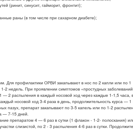
тей (ринит, синусит, гайморит, фронтит);
нные раны (в том числе при сахарном диабете);
ым. Для профилактики ОРВИ закапывают в нос по 2 капли или по 1
е 1-2 недель. При проявлении симптомов «простудных заболевани
 1 — 2 распыления в каждый носовой ход через каждые 1-1,5 часа, 
каждый носовой ход 3-4 раза в день, продолжительность курса — 1
ых пазух, препарат закапывают по 3-5 капель или по 1-2 распыле
а — 7-15 дней.
ние препаратом 4 — 6 раз в сутки (1 флакон - 1-2- полоскания) и
стки слизистой, по 2 - 3 распыления 4-6 раз в сутки. Продолжит