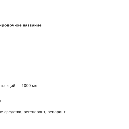
ировочное название
инъекций — 1000 мл
й.
средства, регенерант, репарант