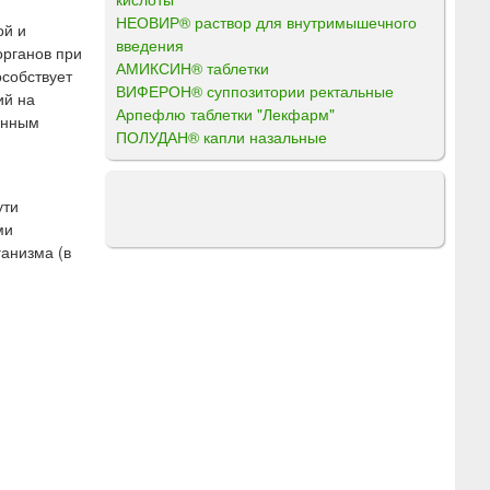
НЕОВИР® раствор для внутримышечного
ой и
введения
органов при
АМИКСИН® таблетки
особствует
ВИФЕРОН® суппозитории ректальные
ий на
Арпефлю таблетки "Лекфарм"
енным
ПОЛУДАН® капли назальные
ути
ми
анизма (в