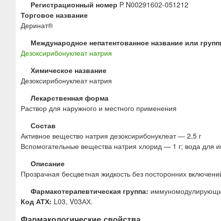
ю
Регистрационный номер
P N00291602-051212
Торговое название
Деринат®
Международное непатентованное название или групп
Дезоксирибонуклеат натрия
Химическое название
Дезоксирибонуклеат натрия
Лекарственная форма
Раствор для наружного и местного применения
Состав
Активное вещество натрия дезоксирибонуклеат — 2,5 г
Вспомогательные вещества натрия хлорид — 1 г; вода для 
Описание
Прозрачная бесцветная жидкость без посторонних включени
Фармакотерапевтическая группа:
иммуномодулирующие 
Код АТХ:
L03, V03АХ.
Фармакологические свойства