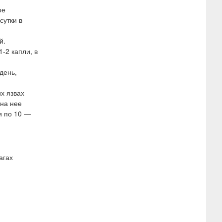
ое
сутки в
й.
-2 капли, в
день,
х язвах
 на нее
и по 10 —
агах