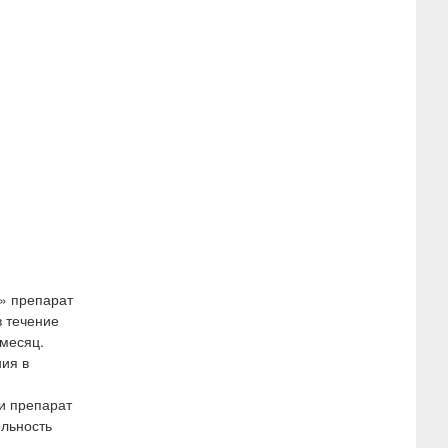
й» препарат
в течение
 месяц.
ния в
ли препарат
ельность