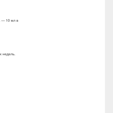
а — 10 мл в
х недель.