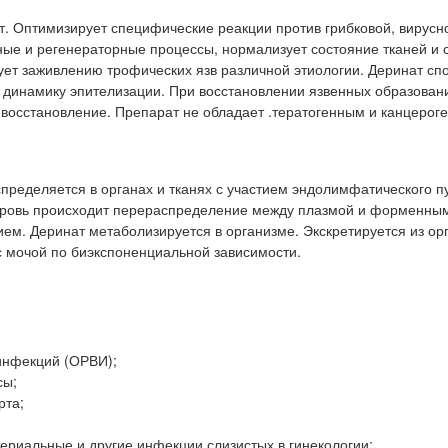
. Оптимизирует специфические реакции против грибковой, вирусн
ые и регенераторные процессы, нормализует состояние тканей и 
ет заживлению трофических язв различной этиологии. Деринат сп
я динамику эпителизации. При восстановлении язвенных образован
 восстановление. Препарат не обладает .тератогенным и канцерог
пределяется в органах и тканях с участием эндолимфатического п
в кровь происходит перераспределение между плазмой и форменны
м. Деринат метаболизируется в организме. Экскретируется из орг
 с мочой по биэкспоненциальной зависимости.
инфекций (ОРВИ);
сы;
рта;
териальные и другие инфекции слизистых в гинекологии;