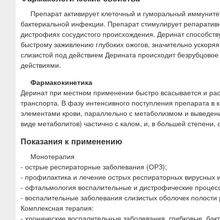
Препарат активирует клеточный и гуморальный иммунитет
бактериальной инфекции. Препарат стимулирует репаративн
дистрофиях сосудистого происхождения. Деринат способству
быстрому заживлению глубоких ожогов, значительно ускоря
слизистой под действием Дерината происходит безрубцовое
действиями.
Фармакокинетика
Деринат при местном применении быстро всасывается и рас
транспорта. В фазу интенсивного поступления препарата 
элементами крови, параллельно с метаболизмом и выведение
виде метаболитов) частично с калом, и, в большей степени,
Показания к применению
Монотерапия
- острые респираторные заболевания (ОРЗ);
- профилактика и лечение острых респираторных вирусных 
- офтальмология воспалительные и дистрофические процес
- воспалительные заболевания слизистых оболочек полости 
Комплексная терапия:
- хронические воспалительные заболевания, грибковые, бак