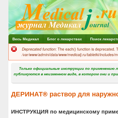
Г
Весь Медикал
Блог о лекарствах
Поиск лекарст
л
Deprecated function
: The each() function is deprecated.
Сообщение
а
/var/www/admini/data/www/medicalj.ru/tabletki/includes/m
об
в
ошибке
Только официальные инструкции по применению л
н
публикуются в неизменном виде, в котором они и пр
о
е
ДЕРИНАТ® раствор для наружно
м
е
ИНСТРУКЦИЯ по медицинскому прим
н