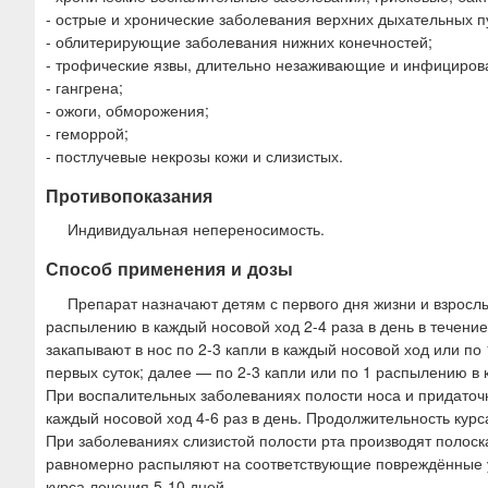
- острые и хронические заболевания верхних дыхательных пу
- облитерирующие заболевания нижних конечностей;
- трофические язвы, длительно незаживающие и инфицирова
- гангрена;
- ожоги, обморожения;
- геморрой;
- постлучевые некрозы кожи и слизистых.
Противопоказания
Индивидуальная непереносимость.
Способ применения и дозы
Препарат назначают детям с первого дня жизни и взросл
распылению в каждый носовой ход 2-4 раза в день в течени
закапывают в нос по 2-3 капли в каждый носовой ход или по
первых суток; далее — по 2-3 капли или по 1 распылению в 
При воспалительных заболеваниях полости носа и придаточн
каждый носовой ход 4-6 раз в день. Продолжительность курс
При заболеваниях слизистой полости рта производят полоска
равномерно распыляют на соответствующие повреждённые уча
курса лечения 5-10 дней.