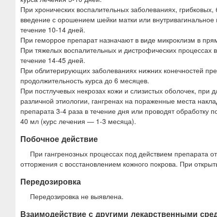
При хронических воспалительных заболеваниях, грибковых, 
введение с орошением шейки матки или внутривагинальное в
течение 10-14 дней.
При геморрое препарат назначают в виде микроклизм в прям
При тяжелых воспалительных и дистрофических процессах в 
течение 14-45 дней.
При облитерирующих заболеваниях нижних конечностей препа
продолжительность курса до 6 месяцев.
При постлучевых некрозах кожи и слизистых оболочек, при 
различной этиологии, гангренах на пораженные места накла
препарата 3-4 раза в течение дня или проводят обработку п
40 мл (курс лечения — 1-3 месяца).
Побочное действие
При гангренозных процессах под действием препарата от
отторжения с восстановлением кожного покрова. При откры
Передозировка
Передозировка не выявлена.
Взаимодействие с другими лекарственными сре