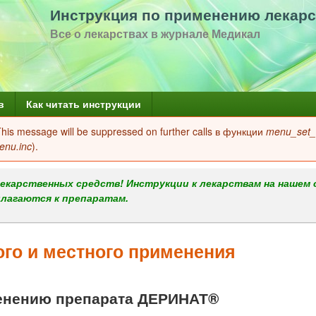
Перейти
Инструкция по применению лекарс
к
Все о лекарствах в журнале Медикал
основному
содержанию
в
Как читать инструкции
 This message will be suppressed on further calls в функции
menu_set_a
enu.inc
).
екарственных средств! Инструкции к лекарствам на нашем 
илагаются к препаратам.
го и местного применения
енению препарата ДЕРИНАТ®