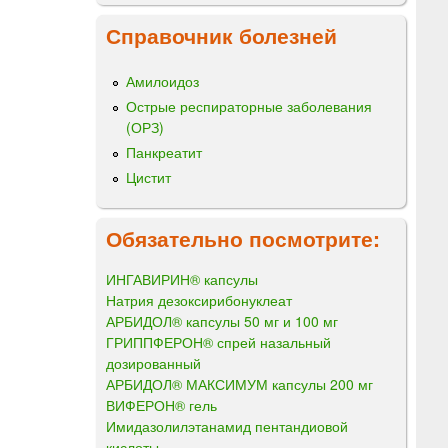
Справочник болезней
Амилоидоз
Острые респираторные заболевания
(ОРЗ)
Панкреатит
Цистит
Обязательно посмотрите:
ИНГАВИРИН® капсулы
Натрия дезоксирибонуклеат
АРБИДОЛ® капсулы 50 мг и 100 мг
ГРИППФЕРОН® спрей назальный
дозированный
АРБИДОЛ® МАКСИМУМ капсулы 200 мг
ВИФЕРОН® гель
Имидазолилэтанамид пентандиовой
кислоты