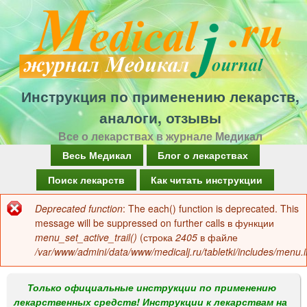
Перейти
к
основному
содержанию
Инструкция по применению лекарств,
аналоги, отзывы
Все о лекарствах в журнале Медикал
Г
Весь Медикал
Блог о лекарствах
л
Поиск лекарств
Как читать инструкции
а
Deprecated function
: The each() function is deprecated. This
Сообщение
в
message will be suppressed on further calls в функции
об
menu_set_active_trail()
(строка
2405
в файле
н
/var/www/admini/data/www/medicalj.ru/tabletki/includes/menu.i
ошибке
о
е
Только официальные инструкции по применению
лекарственных средств! Инструкции к лекарствам на