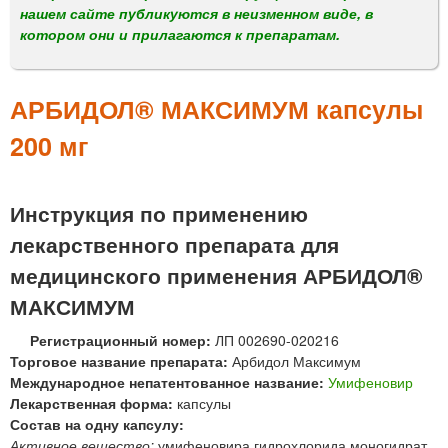
м
нашем сайте публикуются в неизменном виде, в
е
котором они и прилагаются к препаратам.
н
ю
АРБИДОЛ® МАКСИМУМ капсулы
200 мг
Инструкция по применению
лекарственного препарата для
медицинского применения АРБИДОЛ®
МАКСИМУМ
Регистрационный номер:
ЛП 002690-020216
Торговое название препарата:
Арбидол Максимум
Международное непатентованное название:
Умифеновир
Лекарственная форма:
капсулы
Состав на одну капсулу:
Активное вещество:
умифеновира гидрохлорида моногидрат