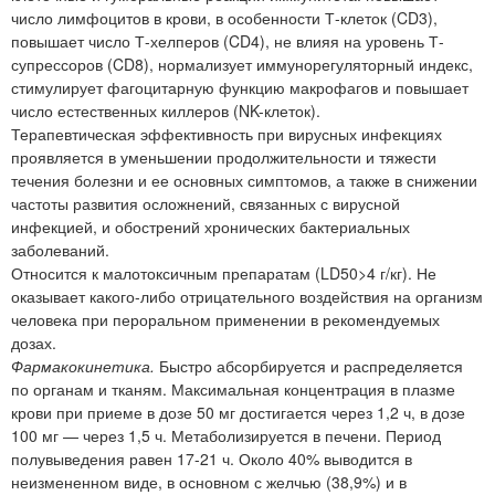
число лимфоцитов в крови, в особенности Т-клеток (CD3),
повышает число Т-хелперов (CD4), не влияя на уровень Т-
супрессоров (CD8), нормализует иммунорегуляторный индекс,
стимулирует фагоцитарную функцию макрофагов и повышает
число естественных киллеров (NK-клеток).
Терапевтическая эффективность при вирусных инфекциях
проявляется в уменьшении продолжительности и тяжести
течения болезни и ее основных симптомов, а также в снижении
частоты развития осложнений, связанных с вирусной
инфекцией, и обострений хронических бактериальных
заболеваний.
Относится к малотоксичным препаратам (LD50>4 г/кг). Не
оказывает какого-либо отрицательного воздействия на организм
человека при пероральном применении в рекомендуемых
дозах.
Фармакокинетика.
Быстро абсорбируется и распределяется
по органам и тканям. Максимальная концентрация в плазме
крови при приеме в дозе 50 мг достигается через 1,2 ч, в дозе
100 мг — через 1,5 ч. Метаболизируется в печени. Период
полувыведения равен 17-21 ч. Около 40% выводится в
неизмененном виде, в основном с желчью (38,9%) и в