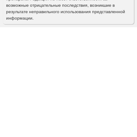
и
возможные отрицательные последствия, возникшие в
с
результате неправильного использования представленной
информации.
к
а