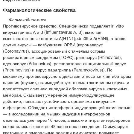
Фармакологические свойства
Фармакодинамика
Противовирусное средство. Специфически подавляет in vitro
вирусы гриппа А и В (Influenzavirus А, В), включая
высокопатогенные подтипы A(H1N1)pdm09 и A(H5Nl), а также
другие вирусы — возбудители ОРВИ (коронавирус
(Coronavirus), ассоциированный с тяжелым острым
респираторным синдромом (ТОРС), риновирус (Rhinovirus),
аденовирус (Adenovirus), респираторно-синцитиальный вирус
(Pneumovirus) и вирус парагриппа (Paramyxovirus)). По
механизму противовирусного действия относится к ингибиторам
слияния (фузии), взаимодействует с гемагглютинином вируса и
препятствует слиянию липидной оболочки вируса и клеточных
мембран. Оказывает умеренное иммуномодулирующее
действие, повышает устойчивость организма к вирусным
инфекциям. Обладает интерферон-индуцирующей активностью
— в исследовании на мышах индукция интерферонов
отмечалась уже через 16 часов, а высокие титры интерферонов
сохранялись в крови до 48 часов после введения. Стимулирует
клеточные и гуморальные реакции иммунитета: повышает