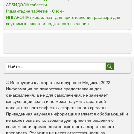
АРБИДОЛ® таблетки
Римантадин таблетки «Озон»
ИНГАРОН® лиофилизат для приготовления раствора для
внутримышечного и подкожного введения
Ф
о
© Инструкции к лекарствам в журнале Медикал 2022.
р
Информация по лекарствам предоставлена для
ознакомления, а не для самолечения, не заменяет
м
консультации врача и не может служить гарантией
а
положительного эффекта лекарственного средства.
Приведенная научная информация является обобщающей и
п
не может быть использована для принятия решения о
о
возможности применения конкретного лекарственного
препарата. Редакция не несет ответственности за