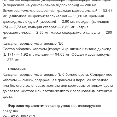
(в пересчете на умифеновира гидрохлорид) — 200 мг.
Вспомогательные вещества:
крахмал картофельный — 52,67
мг целлюлоза микрокристаллическая — 11,20 мг, кремния
диоксид коллоидный (аэросил) — 2,80 мг, повидон (коллидон
25) — 7,73 мг, кальция стеарат — 2,80 мг, натрия
кроскармеллоза — 2,80 мг, масса содержимого капсулы — 280
мг.
Капсулы твердые желатиновые №0:
Состав оболочки капсулы (корпус и крышечка): титана диоксид
(Е 171) — 1,92 мг, желатин — 94,08 мг. Общая масса капсулы
— 376 мг.
Описание
Капсулы твердые желатиновые № 0 белого цвета. Содержимое
капсулы — смесь, содержащая гранулы и порошок от белого
или белого с зеленовато-желтым или кремовым оттенком цвета
до светло-желтого или светло-желтого с зеленоватым оттенком
цвета.
Фармакотерапевтическая группа:
противовирусное
средство.
Код АТХ:
J05AX13