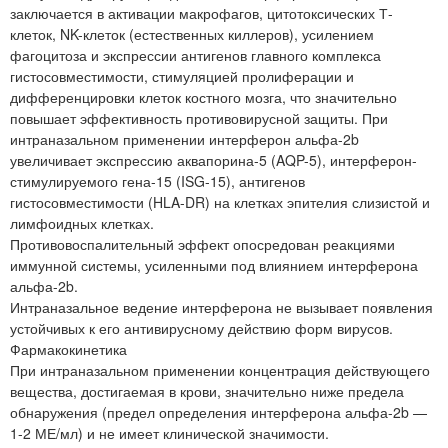
заключается в активации макрофагов, цитотоксических Т-
клеток, NK-клеток (естественных киллеров), усилением
фагоцитоза и экспрессии антигенов главного комплекса
гистосовместимости, стимуляцией пролиферации и
дифференцировки клеток костного мозга, что значительно
повышает эффективность противовирусной защиты. При
интраназальном применении интерферон альфа-2b
увеличивает экспрессию аквапорина-5 (AQP-5), интерферон-
стимулируемого гена-15 (ISG-15), антигенов
гистосовместимости (HLA-DR) на клетках эпителия слизистой и
лимфоидных клетках.
Противовоспалительный эффект опосредован реакциями
иммунной системы, усиленными под влиянием интерферона
альфа-2b.
Интраназальное ведение интерферона не вызывает появления
устойчивых к его антивирусному действию форм вирусов.
Фармакокинетика
При интраназальном применении концентрация действующего
вещества, достигаемая в крови, значительно ниже предела
обнаружения (предел определения интерферона альфа-2b —
1-2 МЕ/мл) и не имеет клинической значимости.