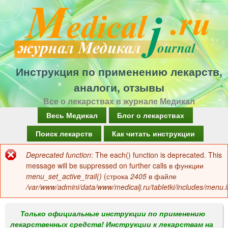
Перейти
к
основному
содержанию
Инструкция по применению лекарств,
аналоги, отзывы
Все о лекарствах в журнале Медикал
Г
Весь Медикал
Блог о лекарствах
л
Поиск лекарств
Как читать инструкции
а
Deprecated function
: The each() function is deprecated. This
Сообщение
в
message will be suppressed on further calls в функции
об
menu_set_active_trail()
(строка
2405
в файле
н
/var/www/admini/data/www/medicalj.ru/tabletki/includes/menu.i
ошибке
о
е
Только официальные инструкции по применению
лекарственных средств! Инструкции к лекарствам на