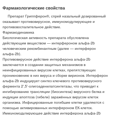
Фармакологические свойства
Препарат Гриппферон®, спрей назальный дозированный
оказывает противовирусное, иммуномодулирующее и
противовоспалительное действие.
Фармакодинамика
Биологическая активность препарата обусловлена
действующим веществом — интерфероном альфа-2b
человеческим рекомбинантным (далее — интерферон
альфа-2b).
Противовирусное действие интерферона альфа-2b
заключается в создании защитных механизмов в
неинфицированных вирусом клетках, препятствующих
проникновению в них вируса и сборке вирионов. Интерферон
альфа-2b индуцирует синтез ключевого противовирусного
фермента 2',5'-олигоаденилатсинтетазы, что приводит к
ингибированию трансляции (биосинтеза) вирусного белка и
индукции апоптоза (гибели) заражённых вирусом клеток
организма. Инфицированные погибшие клетки удаляются с
помощью активированных интерфероном ЕК-клеток.
Иммуномодулирующее действие интерферона альфа-2b