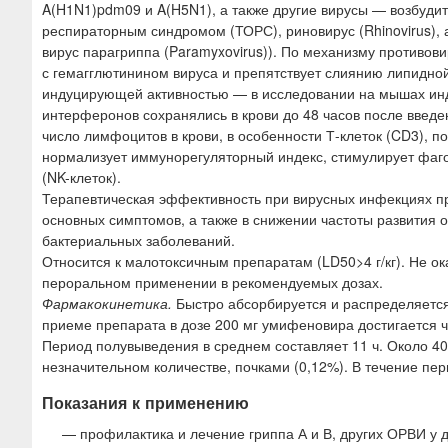
A(H1N1)pdm09 и A(H5N1), а также другие вирусы — возбуди
респираторным синдромом (ТОРС), риновирус (Rhinovirus), 
вирус парагриппа (Paramyxovirus)). По механизму противови
с гемагглютинином вируса и препятствует слиянию липидно
индуцирующей активностью — в исследовании на мышах инду
интерферонов сохранялись в крови до 48 часов после введ
число лимфоцитов в крови, в особенности Т-клеток (CD3), п
нормализует иммунорегуляторный индекс, стимулирует фаг
(NK-клеток).
Терапевтическая эффективность при вирусных инфекциях пр
основных симптомов, а также в снижении частоты развития 
бактериальных заболеваний.
Относится к малотоксичным препаратам (LD50>4 г/кг). Не ок
пероральном применении в рекомендуемых дозах.
Фармакокинетика.
Быстро абсорбируется и распределяется
приеме препарата в дозе 200 мг умифеновира достигается ч
Период полувыведения в среднем составляет 11 ч. Около 40
незначительном количестве, почками (0,12%). В течение пер
Показания к применению
— профилактика и лечение гриппа А и В, других ОРВИ у де