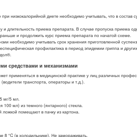
 при низкокалорийной диете необходимо учитывать, что в состав с
 и длительность приема препарата. В случае пропуска приема од
раньше и продолжить курс приема препарата по начатой схеме.
нзии необходимо учитывать срок хранения приготовленной суспенз
 неспецифическая профилактика в период эпидемии гриппа и други
идол®.
ыми средствами и механизмами
жет применяться в медицинской практике у лиц различных професси
водители транспорта, операторы и т.д.).
 мг/5 мл.
 100 мл) из темного (янтарного) стекла.
 ложкой помещают в пачку из картона.
 8 °C (в холодильнике). Не замораживать.