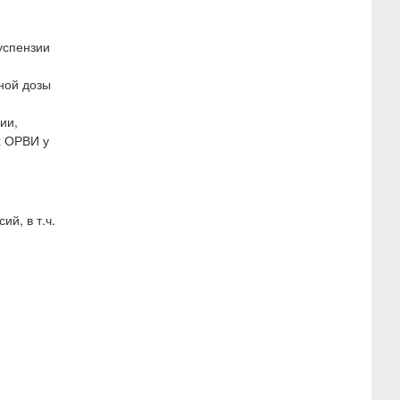
успензии
ной дозы
ии,
х ОРВИ у
й, в т.ч.