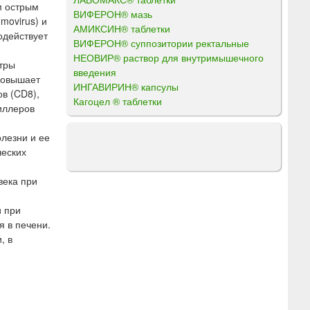
м острым
ВИФЕРОН® мазь
movirus) и
АМИКСИН® таблетки
одействует
ВИФЕРОН® суппозитории ректальные
НЕОВИР® раствор для внутримышечного
тры
введения
повышает
ИНГАВИРИН® капсулы
ов (CD8),
Кагоцел ® таблетки
иллеров
лезни и ее
ческих
века при
и при
я в печени.
, в