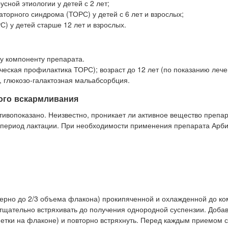
ной этиологии у детей с 2 лет;
орного синдрома (ТОРС) у детей с 6 лет и взрослых;
) у детей старше 12 лет и взрослых.
у компоненту препарата.
ическая профилактика ТОРС); возраст до 12 лет (по показанию леч
 глюкозо-галактозная мальабсорбция.
ого вскармливания
вопоказано. Неизвестно, проникает ли активное вещество препа
в период лактации. При необходимости применения препарата Арб
ерно до 2/3 объема флакона) прокипяченной и охлажденной до к
тщательно встряхивать до получения однородной суспензии. Доба
етки на флаконе) и повторно встряхнуть. Перед каждым приемом