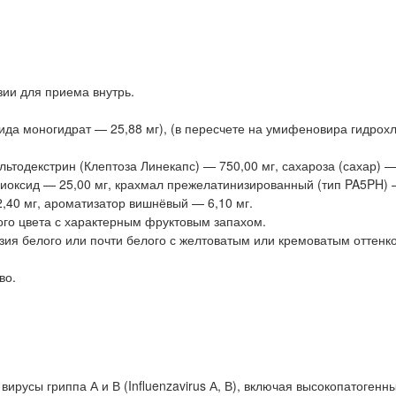
ии для приема внутрь.
а моногидрат — 25,88 мг), (в пересчете на умифеновира гидрох
ьтодекстрин (Клептоза Линекапс) — 750,00 мг, сахароза (сахар) —
диоксид — 25,00 мг, крахмал прежелатинизированный (тип PA5PH) 
2,40 мг, ароматизатор вишнёвый — 6,10 мг.
го цвета с характерным фруктовым запахом.
ия белого или почти белого с желтоватым или кремоватым оттенко
во.
вирусы гриппа А и В (Influenzavirus А, В), включая высокопатоген