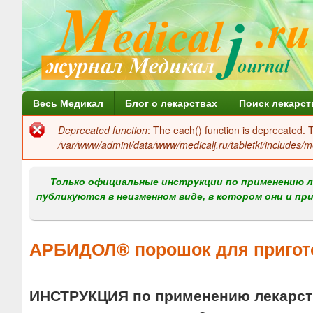
Г
Весь Медикал
Блог о лекарствах
Поиск лекарст
л
Deprecated function
: The each() function is deprecated.
Сообщение
а
/var/www/admini/data/www/medicalj.ru/tabletki/includes/m
об
в
ошибке
Только официальные инструкции по применению л
н
публикуются в неизменном виде, в котором они и пр
о
е
АРБИДОЛ® порошок для пригото
м
е
ИНСТРУКЦИЯ по применению лекарств
н