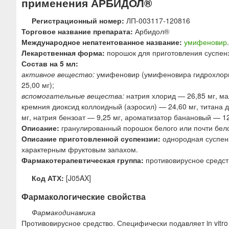
применения АРБИДОЛ®
ю
Регистрационный номер:
ЛП-003117-120816
Торговое название препарата:
Арбидол®
Международное непатентованное название:
умифеновир
.
Лекарственная форма:
порошок для приготовления суспенз
Состав на 5 мл:
активное вещество:
умифеновир (умифеновира гидрохлорид
25,00 мг);
вспомогательные вещества:
натрия хлорид — 26,85 мг, мал
кремния диоксид коллоидный (аэросил) — 24,60 мг, титана 
мг, натрия бензоат — 9,25 мг, ароматизатор банановый — 1
Описание:
гранулированный порошок белого или почти бело
Описание приготовленной суспензии:
однородная суспенз
характерным фруктовым запахом.
Фармакотерапевтическая группа:
противовирусное средст
Код АТХ:
[J05AX]
Фармакологические свойства
Фармакодинамика
Противовирусное средство. Специфически подавляет in vitro 