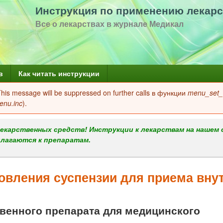
Перейти
Инструкция по применению лекарс
к
Все о лекарствах в журнале Медикал
основному
содержанию
в
Как читать инструкции
 This message will be suppressed on further calls в функции
menu_set_a
enu.inc
).
екарственных средств! Инструкции к лекарствам на нашем 
илагаются к препаратам.
вления суспензии для приема вну
енного препарата для медицинского