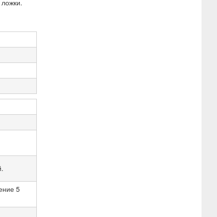
 ложки.
й.
чение 5