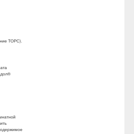
ение ТОРС).
рата
идол®
омнатной
вить
 содержимое