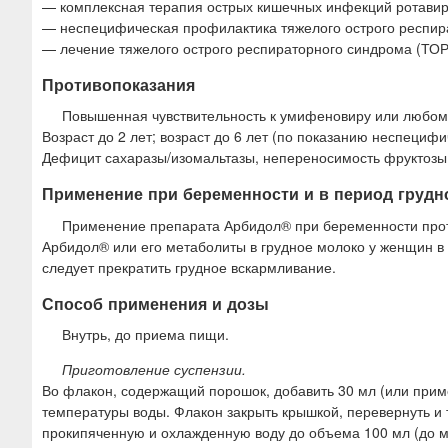
— комплексная терапия острых кишечных инфекций ротавирус
— неспецифическая профилактика тяжелого острого респират
— лечение тяжелого острого респираторного синдрома (ТОРС
Противопоказания
Повышенная чувствительность к умифеновиру или любом
Возраст до 2 лет; возраст до 6 лет (по показанию неспециф
Дефицит сахаразы/изомальтазы, непереносимость фруктозы,
Применение при беременности и в период грудн
Применение препарата Арбидол® при беременности проти
Арбидол® или его метаболиты в грудное молоко у женщин 
следует прекратить грудное вскармливание.
Способ применения и дозы
Внутрь, до приема пищи.
Приготовление суспензии.
Во флакон, содержащий порошок, добавить 30 мл (или прим
температуры воды. Флакон закрыть крышкой, перевернуть и 
прокипяченную и охлажденную воду до объема 100 мл (до м