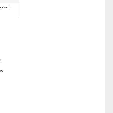
чение 5
к,
не