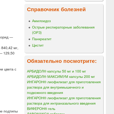
Справочник болезней
Амилоидоз
Острые респираторные заболевания
(ОРЗ)
лорид —
Панкреатит
Цистит
 840,42 мг,
— 129,50
Обязательно посмотрите:
м цвета с
АРБИДОЛ® капсулы 50 мг и 100 мг
АРБИДОЛ® МАКСИМУМ капсулы 200 мг
ИНГАРОН® лиофилизат для приготовления
раствора для внутримышечного и
подкожного введения
ИНГАРОН® лиофилизат для приготовления
раствора для интраназального введения
ВИФЕРОН® гель
ные подтипы
ЛАВОМАКС® таблетки