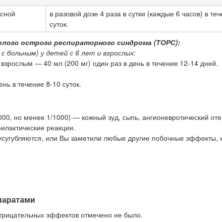
усной
в разовой дозе 4 раза в сутки (каждые 6 часов) в те
суток.
елого острого респираторного синдрома (ТОРС):
 больным) у детей с 6 лет и взрослых:
 взрослым — 40 мл (200 мг) один раз в день в течение 12-14 дней.
нь в течение 8-10 суток.
000, но менее 1/1000) — кожный зуд, сыпь, ангионевротический оте
филактические реакции.
усугубляются, или Вы заметили любые другие побочные эффекты, 
паратами
трицательных эффектов отмечено не было.