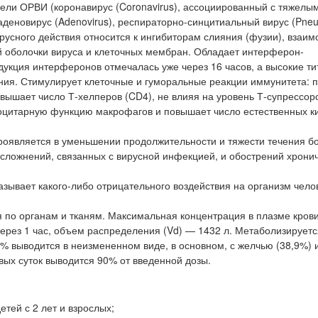
тели ОРВИ (коронавирус (Coronavirus), ассоциированный с тяжелы
аденовирус (Adenovirus), респираторно-синцитиальный вирус (Pneu
русного действия относится к ингибиторам слияния (фузии), взаим
й оболочки вируса и клеточных мембран. Обладает интерферон-
кция интерферонов отмечалась уже через 16 часов, а высокие ти
ения. Стимулирует клеточные и гуморальные реакции иммунитета: 
овышает число Т-хелперов (CD4), не влияя на уровень Т-супрессор
оцитарную функцию макрофагов и повышает число естественных к
оявляется в уменьшении продолжительности и тяжести течения бо
осложнений, связанных с вирусной инфекцией, и обострений хрони
азывает какого-либо отрицательного воздействия на организм чело
 по органам и тканям. Максимальная концентрация в плазме кров
ерез 1 час, объем распределения (Vd) — 1432 л. Метаболизируетс
% выводится в неизмененном виде, в основном, с желчью (38,9%) и
вых суток выводится 90% от введенной дозы.
тей с 2 лет и взрослых;