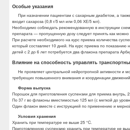
Особые указания
При назначении пациентам с сахарным диабетом, а также
входит сахароза (0,8 г/5 мл или 0,06 ХЕ/5 мл).
Необходимо соблюдать рекомендованную в инструкции схему
препарата — пропущенную дозу следует принять как можно 
При расчете необходимого на курс приема количества суспе
который составляет 10 дней. На курс приема по показанию
детей с 2 до 6 лет потребуется два флакона препарата Арб
Влияние на способность управлять транспортн
Не проявляет центральной нейротропной активности и мо
требующих повышенного внимания и координации движений (
Форма выпуска
Порошок для приготовления суспензии для приема внутрь, 25
По 37 г во флаконы вместимостью 125 мл (с меткой до уровня
Один флакон вместе с инструкцией по применению и мерной
Условия хранения
Хранить при температуре не выше 25 °C.
Приготовленную суспензию хранить при температуре не выше