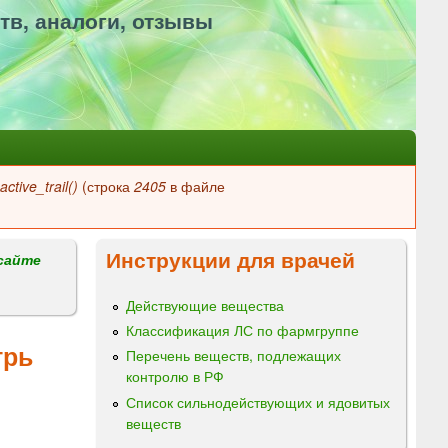
тв, аналоги, отзывы
ctive_trail()
(строка
2405
в файле
Инструкции для врачей
сайте
Действующие вещества
Классификация ЛС по фармгруппе
трь
Перечень веществ, подлежащих
контролю в РФ
Список сильнодействующих и ядовитых
веществ