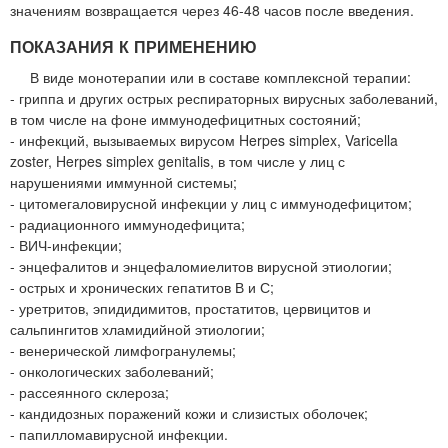
значениям возвращается через 46-48 часов после введения.
ПОКАЗАНИЯ К ПРИМЕНЕНИЮ
В виде монотерапии или в составе комплексной терапии:
- гриппа и других острых респираторных вирусных заболеваний,
в том числе на фоне иммунодефицитных состояний;
- инфекций, вызываемых вирусом Herpes simplex, Varicella
zoster, Herpes simplex genitalis, в том числе у лиц с
нарушениями иммунной системы;
- цитомегаловирусной инфекции у лиц с иммунодефицитом;
- радиационного иммунодефицита;
- ВИЧ-инфекции;
- энцефалитов и энцефаломиелитов вирусной этиологии;
- острых и хронических гепатитов В и С;
- уретритов, эпидидимитов, простатитов, цервицитов и
сальпингитов хламидийной этиологии;
- венерической лимфогранулемы;
- онкологических заболеваний;
- рассеянного склероза;
- кандидозных поражений кожи и слизистых оболочек;
- папилломавирусной инфекции.