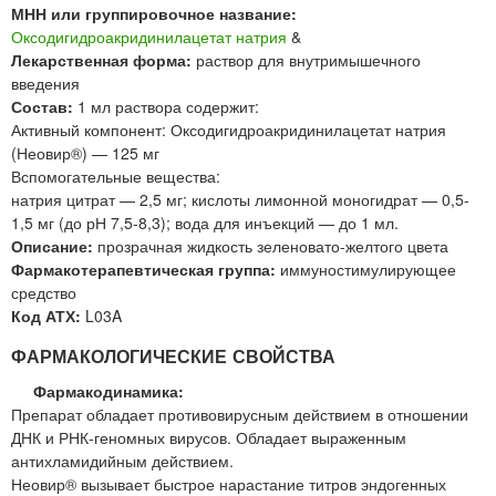
МНН или группировочное название:
Оксодигидроакридинилацетат натрия
&
Лекарственная форма:
раствор для внутримышечного
введения
Состав:
1 мл раствора содержит:
Активный компонент: Оксодигидроакридинилацетат натрия
(Неовир®) — 125 мг
Вспомогательные вещества:
натрия цитрат — 2,5 мг; кислоты лимонной моногидрат — 0,5-
1,5 мг (до рН 7,5-8,3); вода для инъекций — до 1 мл.
Описание:
прозрачная жидкость зеленовато-желтого цвета
Фармакотерапевтическая группа:
иммуностимулирующее
средство
Код АТХ:
L03A
ФАРМАКОЛОГИЧЕСКИЕ СВОЙСТВА
Фармакодинамика:
Препарат обладает противовирусным действием в отношении
ДНК и РНК-геномных вирусов. Обладает выраженным
антихламидийным действием.
Неовир® вызывает быстрое нарастание титров эндогенных