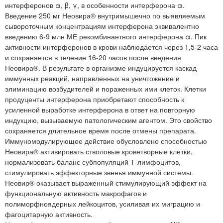
интерферонов α, β, γ, в особенности интерферона α.
Введение 250 мг Неовира® внутримышечно по выявляемым
сывороточным концентрациям интерферона эквивалентно
введению 6-9 млн МЕ рекомбинантного интерферона α. Пик
активности интерферонов в крови наблюдается через 1,5-2 часа
и сохраняется в течение 16-20 часов после введения
Неовира®. В результате в организме индуцируется каскад
иммунных реакций, направленных на уничтожение и
элиминацию возбудителей и пораженных ими клеток. Клетки
продуценты интерферона приобретают способность к
усиленной выработке интерферона в ответ на повторную
индукцию, вызываемую патологическим агентом. Это свойство
сохраняется длительное время после отмены препарата.
Иммуномодулирующее действие обусловлено способностью
Неовира® активировать стволовые кроветворные клетки,
нормализовать баланс субпопуляций Т-лимфоцитов,
стимулировать эффекторные звенья иммунной системы.
Неовир® оказывает выраженный стимулирующий эффект на
функциональную активность макрофагов и
полиморфноядерных лейкоцитов, усиливая их миграцию и
фагоцитарную активность.