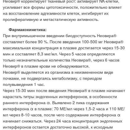
Неовир® корректирует тканевый рост: активирует NK-клетки,
усиливает все формы цитотоксичности, положительно влияет
на восстановление адгезивности клеток, ингибирует их
пролиферативную и метастатическую активность.
Фармакокинетика:
При внутримышечном введении биодоступность Неовира®
составляет более 90 %. После введения 100-500 мг Неовира®
максимальная концентрация в плазме достигается через 15-30
мин и составляет 8,3 мкг/мл. Через 5 часов определяются
только незначительные количества Неовира®, через 6 часов
Неовир® в плазме крови не обнаруживается.
Неовир® выделяется из организма в неизмененном виде
почками, не подвергаясь метаболизму, с периодом
полувыведения 1 час.
Через 15-30 мин после введения Неовира® в плазме начинают
нарастать титры эндогенных интерферонов, в особенности
раннего интерферона α. Выявлено 2 пика содержания
интерферона α в плазме: 70 МЕ/мл через 1,5-2 часа и 110 МЕ/
мл через 8-10 часов, после чего содержание интерферона α
начинает снижаться. Через 24 часа концентрация эндогенных
интерферонов остается достаточно высокой, к исходным