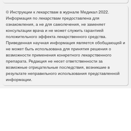
о
© Инструкции к лекарствам в журнале Медикал 2022.
р
Информация по лекарствам предоставлена для
ознакомления, а не для самолечения, не заменяет
м
консультации врача и не может служить гарантией
а
положительного эффекта лекарственного средства.
Приведенная научная информация является обобщающей и
п
не может быть использована для принятия решения о
о
возможности применения конкретного лекарственного
препарата. Редакция не несет ответственности за
и
возможные отрицательные последствия, возникшие в
с
результате неправильного использования представленной
информации.
к
а