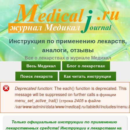
Перейти
к
основному
содержанию
Инструкция по применению лекарств,
аналоги, отзывы
Все о лекарствах в журнале Медикал
Г
Весь Медикал
Блог о лекарствах
л
Поиск лекарств
Как читать инструкции
а
Deprecated function
: The each() function is deprecated. This
Сообщение
в
message will be suppressed on further calls в функции
об
menu_set_active_trail()
(строка
2405
в файле
н
/var/www/admini/data/www/medicalj.ru/tabletki/includes/menu.i
ошибке
о
е
Только официальные инструкции по применению
лекарственных средств! Инструкции к лекарствам на