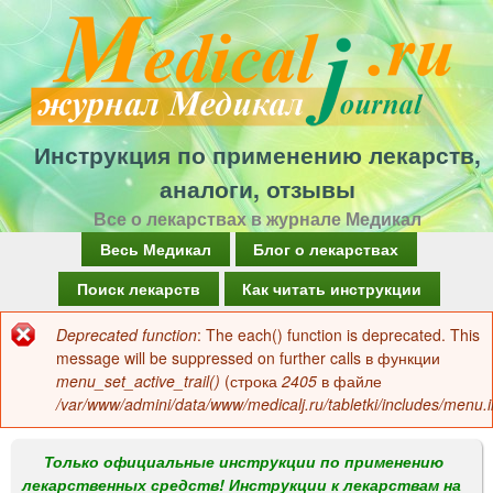
Перейти
к
основному
содержанию
Инструкция по применению лекарств,
аналоги, отзывы
Все о лекарствах в журнале Медикал
Г
Весь Медикал
Блог о лекарствах
л
Поиск лекарств
Как читать инструкции
а
Deprecated function
: The each() function is deprecated. This
Сообщение
в
message will be suppressed on further calls в функции
об
menu_set_active_trail()
(строка
2405
в файле
н
/var/www/admini/data/www/medicalj.ru/tabletki/includes/menu.i
ошибке
о
е
Только официальные инструкции по применению
лекарственных средств! Инструкции к лекарствам на