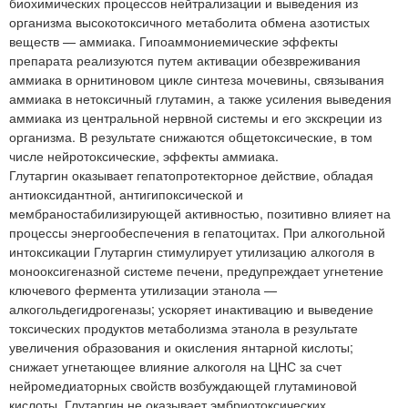
биохимических процессов нейтрализации и выведения из
организма высокотоксичного метаболита обмена азотистых
веществ — аммиака. Гипоаммониемические эффекты
препарата реализуются путем активации обезвреживания
аммиака в орнитиновом цикле синтеза мочевины, связывания
аммиака в нетоксичный глутамин, а также усиления выведения
аммиака из центральной нервной системы и его экскреции из
организма. В результате снижаются общетоксические, в том
числе нейротоксические, эффекты аммиака.
Глутаргин оказывает гепатопротекторное действие, обладая
антиоксидантной, антигипоксической и
мембраностабилизирующей активностью, позитивно влияет на
процессы энергообеспечения в гепатоцитах. При алкогольной
интоксикации Глутаргин стимулирует утилизацию алкоголя в
монооксигеназной системе печени, предупреждает угнетение
ключевого фермента утилизации этанола —
алкогольдегидрогеназы; ускоряет инактивацию и выведение
токсических продуктов метаболизма этанола в результате
увеличения образования и окисления янтарной кислоты;
снижает угнетающее влияние алкоголя на ЦНС за счет
нейромедиаторных свойств возбуждающей глутаминовой
кислоты. Глутаргин не оказывает эмбриотоксических,