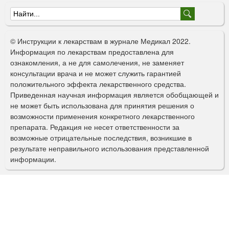
Ф
о
© Инструкции к лекарствам в журнале Медикал 2022.
р
Информация по лекарствам предоставлена для
ознакомления, а не для самолечения, не заменяет
м
консультации врача и не может служить гарантией
а
положительного эффекта лекарственного средства.
Приведенная научная информация является обобщающей и
п
не может быть использована для принятия решения о
о
возможности применения конкретного лекарственного
препарата. Редакция не несет ответственности за
и
возможные отрицательные последствия, возникшие в
с
результате неправильного использования представленной
информации.
к
а