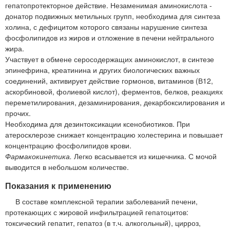
гепатопротекторное действие. Незаменимая аминокислота -
донатор подвижных метильных групп, необходима для синтеза
холина, с дефицитом которого связаны нарушение синтеза
фосфолипидов из жиров и отложение в печени нейтрального
жира.
Участвует в обмене серосодержащих аминокислот, в синтезе
эпинефрина, креатинина и других биологических важных
соединений, активирует действие гормонов, витаминов (В12,
аскорбиновой, фолиевой кислот), ферментов, белков, реакциях
переметилирования, дезаминирования, декарбоксилирования и
прочих.
Необходима для дезинтоксикации ксенобиотиков. При
атеросклерозе снижает концентрацию холестерина и повышает
концентрацию фосфолипидов крови.
Фармакокинетика.
Легко всасывается из кишечника. С мочой
выводится в небольшом количестве.
Показания к применению
В составе комплексной терапии заболеваний печени,
протекающих с жировой инфильтрацией гепатоцитов:
токсический гепатит, гепатоз (в т.ч. алкогольный), цирроз,