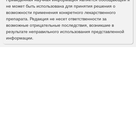
п
не может быть использована для принятия решения о
о
возможности применения конкретного лекарственного
препарата. Редакция не несет ответственности за
и
возможные отрицательные последствия, возникшие в
с
результате неправильного использования представленной
информации.
к
а