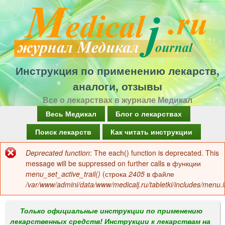
Перейти
к
основному
содержанию
Инструкция по применению лекарств,
аналоги, отзывы
Все о лекарствах в журнале Медикал
Г
Весь Медикал
Блог о лекарствах
л
Поиск лекарств
Как читать инструкции
а
Deprecated function
: The each() function is deprecated. This
Сообщение
в
message will be suppressed on further calls в функции
об
menu_set_active_trail()
(строка
2405
в файле
н
/var/www/admini/data/www/medicalj.ru/tabletki/includes/menu.i
ошибке
о
е
Только официальные инструкции по применению
лекарственных средств! Инструкции к лекарствам на