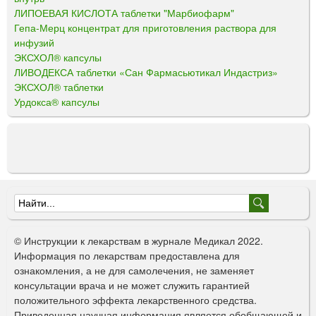
ЛИПОЕВАЯ КИСЛОТА таблетки "Марбиофарм"
Гепа-Мерц концентрат для приготовления раствора для
инфузий
ЭКСХОЛ® капсулы
ЛИВОДЕКСА таблетки «Сан Фармасьютикал Индастриз»
ЭКСХОЛ® таблетки
Урдокса® капсулы
Ф
о
© Инструкции к лекарствам в журнале Медикал 2022.
р
Информация по лекарствам предоставлена для
ознакомления, а не для самолечения, не заменяет
м
консультации врача и не может служить гарантией
а
положительного эффекта лекарственного средства.
Приведенная научная информация является обобщающей и