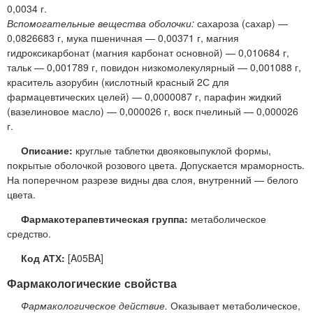
0,0034 г.
Вспомогательные вещества оболочки:
сахароза (сахар) —
0,0826683 г, мука пшеничная — 0,00371 г, магния
гидроксикарбонат (магния карбонат основной) — 0,010684 г,
тальк — 0,001789 г, повидон низкомолекулярный — 0,001088 г,
краситель азорубин (кислотный красный 2С для
фармацевтических целей) — 0,0000087 г, парафин жидкий
(вазелиновое масло) — 0,000026 г, воск пчелиный — 0,000026
г.
Описание:
круглые таблетки двояковыпуклой формы,
покрытые оболочкой розового цвета. Допускается мраморность.
На поперечном разрезе видны два слоя, внутренний — белого
цвета.
Фармакотерапевтическая группа:
метаболическое
средство.
Код АТХ:
[A05BA]
Фармакологические свойства
Фармакологическое действие.
Оказывает метаболическое,