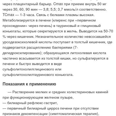
через плацентарный барьер. Cmax при приеме внутрь 50 мг
через 30, 60, 90 мин — 3,8; 5,5; 3,7 ммоль/л соответственно.
TCmax — 1-3 часа. Связь с белками плазмы высокая.
Метаболизируется в печени (клиренс при «первичном
прохождении» через печень) в тауриновый и глициновый
коньюгаты, которые секретируются в желчь. Выводится на 50-70
% через кишечник. Незначительное количество невсосавшейся
урсодезоксихолевой кислоты поступает в толстый кишечник, где
подвергается расщеплению бактериями (7-
дегидроксилирование); образующаяся литохолевая кислота
частично всасывается из толстой кишки, но сульфатируется в
печени и быстро выводится в виде
сульфолитохолилглицинового или
сульфолитохолилтауринового коньюгата.
Показания к применению
— Растворение мелких и средних холестериновых камней
при функционирующем желчном пузыре,
— билиарный рефлюкс-гастрит,
— первичный билиарный цирроз печени при отсутствии
признаков декомпенсации (симптоматическая терапия),