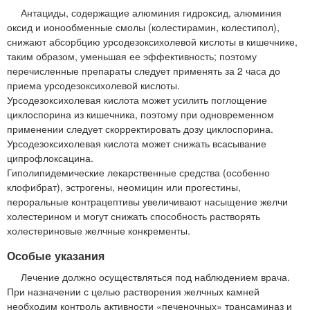
Антациды, содержащие алюминия гидроксид, алюминия
оксид и ионообменные смолы (колестирамин, колестипол),
снижают абсорбцию урсодезоксихолевой кислоты в кишечнике,
таким образом, уменьшая ее эффективность; поэтому
перечисленные препараты следует применять за 2 часа до
приема урсодезоксихолевой кислоты.
Урсодезоксихолевая кислота может усилить поглощение
циклоспорина из кишечника, поэтому при одновременном
применении следует скорректировать дозу циклоспорина.
Урсодезоксихолевая кислота может снижать всасывание
ципрофлоксацина.
Гиполипидемические лекарственные средства (особенно
клофибрат), эстрогены, неомицин или прогестины,
пероральные контрацептивы увеличивают насыщение желчи
холестерином и могут снижать способность растворять
холестериновые желчные конкременты.
Особые указания
Лечение должно осуществляться под наблюдением врача.
При назначении с целью растворения желчных камней
необходим контроль активности «печеночных» трансаминаз и