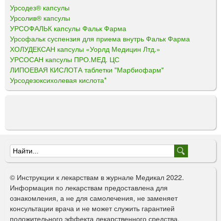
Урсодез® капсулы
Урсолив® капсулы
УРСОФАЛЬК капсулы Фальк Фарма
Урсофальк суспензия для приема внутрь Фальк Фарма
ХОЛУДЕКСАН капсулы «Уорлд Медицин Лтд.»
УРСОСАН капсулы ПРО.МЕД. ЦС
ЛИПОЕВАЯ КИСЛОТА таблетки "Марбиофарм"
Урсодезоксихолевая кислота*
Ф
о
© Инструкции к лекарствам в журнале Медикал 2022.
р
Информация по лекарствам предоставлена для
ознакомления, а не для самолечения, не заменяет
м
консультации врача и не может служить гарантией
а
положительного эффекта лекарственного средства.