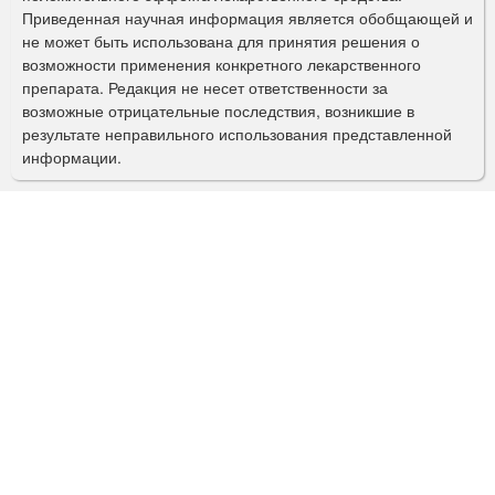
Приведенная научная информация является обобщающей и
п
не может быть использована для принятия решения о
о
возможности применения конкретного лекарственного
препарата. Редакция не несет ответственности за
и
возможные отрицательные последствия, возникшие в
с
результате неправильного использования представленной
информации.
к
а