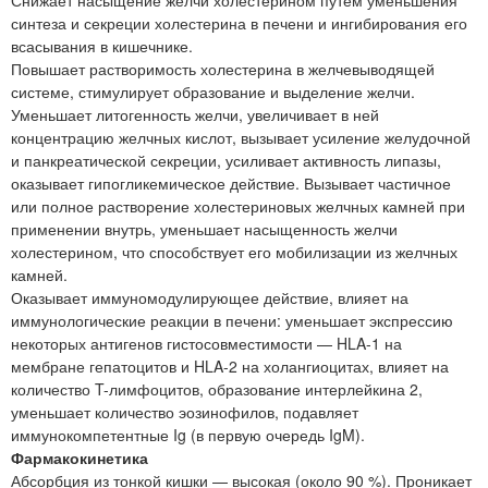
синтеза и секреции холестерина в печени и ингибирования его
всасывания в кишечнике.
Повышает растворимость холестерина в желчевыводящей
системе, стимулирует образование и выделение желчи.
Уменьшает литогенность желчи, увеличивает в ней
концентрацию желчных кислот, вызывает усиление желудочной
и панкреатической секреции, усиливает активность липазы,
оказывает гипогликемическое действие. Вызывает частичное
или полное растворение холестериновых желчных камней при
применении внутрь, уменьшает насыщенность желчи
холестерином, что способствует его мобилизации из желчных
камней.
Оказывает иммуномодулирующее действие, влияет на
иммунологические реакции в печени: уменьшает экспрессию
некоторых антигенов гистосовместимости — HLA-1 на
мембране гепатоцитов и HLA-2 на холангиоцитах, влияет на
количество T-лимфоцитов, образование интерлейкина 2,
уменьшает количество эозинофилов, подавляет
иммунокомпетентные Ig (в первую очередь IgM).
Фармакокинетика
Абсорбция из тонкой кишки — высокая (около 90 %). Проникает