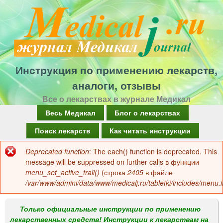
Перейти
к
основному
содержанию
Инструкция по применению лекарств,
аналоги, отзывы
Все о лекарствах в журнале Медикал
Г
Весь Медикал
Блог о лекарствах
л
Поиск лекарств
Как читать инструкции
а
Deprecated function
: The each() function is deprecated. This
Сообщение
в
message will be suppressed on further calls в функции
об
menu_set_active_trail()
(строка
2405
в файле
н
/var/www/admini/data/www/medicalj.ru/tabletki/includes/menu.i
ошибке
о
е
Только официальные инструкции по применению
лекарственных средств! Инструкции к лекарствам на