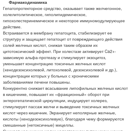
Фармакодинамика
Гепатопротекторное средство, оказывает также желчегонное,
холелитолитическое, гиполипидемическое,
гипохолестеринемическое и некоторое иммуномодулирующее
действие.
Встраивается в мембрану гепатоцита, стабилизирует ее
структуру и защищает гепатоцит от повреждающего действия
солей желчных кислот, снижая таким образом их
цитотоксический эффект. При холестазе активирует Ca2+-
зависимую альфа-протеазу и стимулирует экзоцитоз,
уменьшает концентрацию токсичных желчных кислот
(хенодезоксихолевой, литохолевой, дезоксихолевой и др.),
концентрации которых у больных с хроническими
заболеваниями печени повышены.
Конкурентно снижает всасывание липофильных желчных кислот
в кишечнике, повышает их «фракционный» оборот при
энтерогепатической циркуляции, индуцирует холерез,
стимулирует пассаж желчи и выведение токсичных желчных
кислот через кишечник. Экранирует неполярные желчные,
кислоты (хенодезоксихолевую), благодаря чему формируются
смешанные (нетоксичные) мицеллы.
Снижает насыщение желчи холестерином путем уменьшения