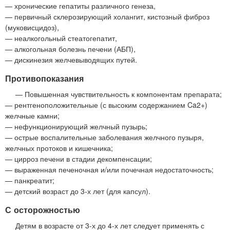
— хронические гепатиты различного генеза,
— первичный склерозирующий холангит, кистозный фиброз
(муковисцидоз),
— неалкогольный стеатогепатит,
— алкогольная болезнь печени (АБП),
— дискинезия желчевыводящих путей.
Противопоказания
— Повышенная чувствительность к компонентам препарата;
— рентгеноположительные (с высоким содержанием Ca2+)
желчные камни;
— нефункционирующий желчный пузырь;
— острые воспалительные заболевания желчного пузыря,
желчных протоков и кишечника;
— цирроз печени в стадии декомпенсации;
— выраженная печеночная и/или почечная недостаточность;
— панкреатит;
— детский возраст до 3-х лет (для капсул).
С осторожностью
Детям в возрасте от 3-х до 4-х лет следует применять с