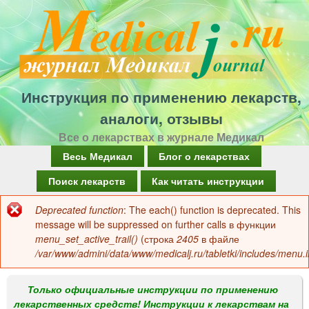
Перейти
к
основному
содержанию
Инструкция по применению лекарств,
аналоги, отзывы
Все о лекарствах в журнале Медикал
Г
Весь Медикал
Блог о лекарствах
л
Поиск лекарств
Как читать инструкции
а
Deprecated function
: The each() function is deprecated. This
Сообщение
в
message will be suppressed on further calls в функции
об
menu_set_active_trail()
(строка
2405
в файле
н
/var/www/admini/data/www/medicalj.ru/tabletki/includes/menu.i
ошибке
о
е
Только официальные инструкции по применению
лекарственных средств! Инструкции к лекарствам на