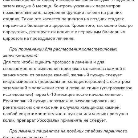
затем каждые 3 месяца. Контроль указанных параметров
позволяет выявить нарушения функции печени на ранних
стадиях. Также это касается пациентов на поздних стадиях
первичного билиарного цирроза. Кроме того, так можно быстро
определить, реагирует ли пациент с первичным билиарным
циррозом на проводимое лечение.
При применении для растворения холестериновых
желчных камней:
Для того чтобы оценить прогресс в лечении и для
своевременного выявления признаков кальциноза камней в
зависимости от размера камней, желчный пузырь следует
визуализировать (пероральная холецистография) с осмотром
затемнений в положении стоя и лежа на спине (ультразвуковое
исследование) через 6-10 месяцев после начала лечения.
Если желчный пузырь невозможно визуализировать на
рентгеновских снимках или в случаях кальциноза камней,
слабой сократимости желчного пузыря или частых приступов
колик, препарат Урсофальк применять не следует.
При лечении пациентов на поздних стадиях первичного
билиарного цирроза: