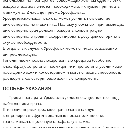
веществ, все же является необходимым, их нужно принимать
минимум за 2 часа до приема Урсофалька.
Урсодезоксихолевая кислота может усилить поглощение
циклоспорина из кишечника. Поэтому у больных, принимающих
циклоспорин, врач должен проверить концентрацию
циклоспорина в крови и скорректировать дозу циклоспорина в
случае необходимости.
В отдельных случаях Урсофальк может снижать всасывание
ципрофлоксацина.
Гиполипидемические лекарственные средства (особенно
клофибрат), эстрогены, неомицин или прогестины увеличивают
насыщение желчи холестерином и могут снижать способность
растворять холестериновые желчные конкременты.
ОСОБЫЕ УКАЗАНИЯ
Прием препарата Урсофальк должен осуществляться под
наблюдением врача.
В течение первых трех месяцев лечения следует
контролировать функциональные показатели печени:
трансаминазы, щелочную фосфатазу и гамма-
глютамилтранспептидазу в сыворотке крови каждые 4 недели, а