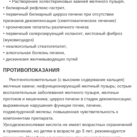
• Растворение холестериновых камней желчного пузыря,
• билиарный рефлюкс-гастрит,
• первичный билиарный цирроз печени при отсутствии
признаков декомпенсации (симптоматическое лечение)
• хронические гепатиты различного генеза
• первичный склерозирующий холангит, кистозный фиброз
(муковисцидоз)
• неалкогольный стеатогепатит,
• алкогольная болезнь печени,
• дискинезия желчевыводящих путей
ПРОТИВОПОКАЗАНИЯ
Рентгенположительные (с высоким содержание кальция)
желчные камни; нефункционирующий желчный пузырь; острые
воспалительные заболевания желчного пузыря, желчных
протоков и кишечника; цирроз печени в стадии декомпенсации;
выраженные нарушения функции почек, печени,
поджелудочной железы; повышенная чувствительность к
компонентам препарата.
Урсодезоксихолевая кислота не имеет возрастных ограничений
в применении, но детям в возрасте до 3 лет, рекомендуется
применять Урсофальк в суспензии, так как могут возникать