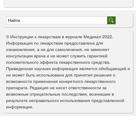
Ф
о
© Инструкции к лекарствам в журнале Медикал 2022.
р
Информация по лекарствам предоставлена для
ознакомления, а не для самолечения, не заменяет
м
консультации врача и не может служить гарантией
а
положительного эффекта лекарственного средства.
Приведенная научная информация является обобщающей и
п
не может быть использована для принятия решения о
о
возможности применения конкретного лекарственного
препарата. Редакция не несет ответственности за
и
возможные отрицательные последствия, возникшие в
с
результате неправильного использования представленной
информации.
к
а