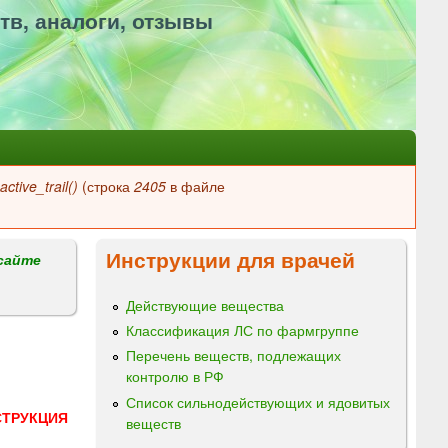
тв, аналоги, отзывы
ctive_trail()
(строка
2405
в файле
Инструкции для врачей
сайте
Действующие вещества
Классификация ЛС по фармгруппе
Перечень веществ, подлежащих
контролю в РФ
Список сильнодействующих и ядовитых
СТРУКЦИЯ
веществ