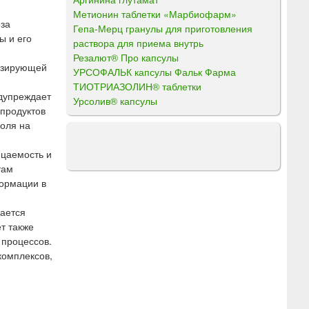
Метионин таблетки «Марбиофарм»
еза
Гепа-Мерц гранулы для приготовления
ы и его
раствора для приема внутрь
Резалют® Про капсулы
лизирующей
УРСОФАЛЬК капсулы Фальк Фарма
ТИОТРИАЗОЛИН® таблетки
едупреждает
Урсолив® капсулы
 продуктов
голя на
ицаемость и
там
формации в
шается
т также
 процессов.
комплексов,
и