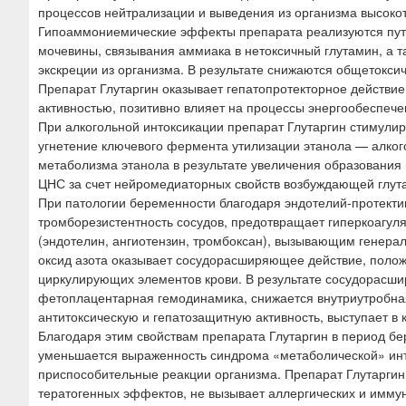
процессов нейтрализации и выведения из организма высоко
Гипоаммониемические эффекты препарата реализуются путе
мочевины, связывания аммиака в нетоксичный глутамин, а 
экскреции из организма. В результате снижаются общетокси
Препарат Глутаргин оказывает гепатопротекторное действи
активностью, позитивно влияет на процессы энергообеспечен
При алкогольной интоксикации препарат Глутаргин стимулир
угнетение ключевого фермента утилизации этанола — алкого
метаболизма этанола в результате увеличения образования 
ЦНС за счет нейромедиаторных свойств возбуждающей глут
При патологии беременности благодаря эндотелий-протект
тромборезистентность сосудов, предотвращает гиперкоагул
(эндотелин, ангиотензин, тромбоксан), вызывающим генера
оксид азота оказывает сосудорасширяющее действие, полож
циркулирующих элементов крови. В результате сосудорасши
фетоплацентарная гемодинамика, снижается внутриутробная
антитоксическую и гепатозащитную активность, выступает в
Благодаря этим свойствам препарата Глутаргин в период б
уменьшается выраженность синдрома «метаболической» инт
приспособительные реакции организма. Препарат Глутаргин 
тератогенных эффектов, не вызывает аллергических и иммун