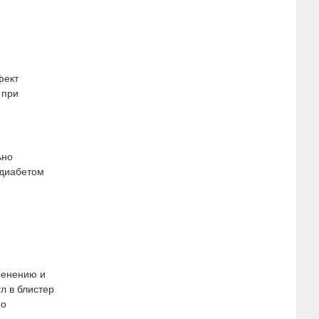
фект
 при
ьно
 диабетом
менению и
л в блистер
по