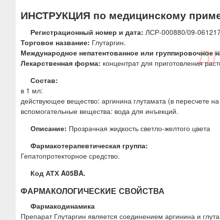
ю
ИНСТРУКЦИЯ по медицинскому приме
Регистрационный номер и дата:
ЛСР-000880/09-06121
Торговое название:
Глутаргин.
Международное непатентованное или группировочное н
Лекарственная форма:
концентрат для приготовления раст
Состав:
в 1 мл:
действующее вещество: аргинина глутамата (в пересчете на
вспомогательные вещества: вода для инъекций.
Описание:
Прозрачная жидкость светло-желтого цвета
Фармакотерапевтическая группа:
Гепатопротекторное средство.
Код АТХ A05BA.
ФАРМАКОЛОГИЧЕСКИЕ СВОЙСТВА
Фармакодинамика
Препарат Глутаргин является соединением аргинина и глут