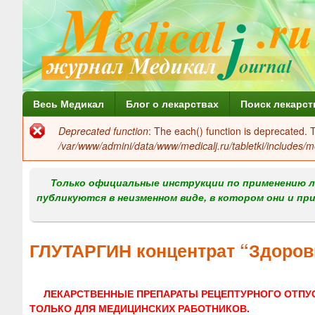
Г
Весь Медикал
Блог о лекарствах
Поиск лекарст
л
Deprecated function
: The each() function is deprecated.
Сообщение
а
/var/www/admini/data/www/medicalj.ru/tabletki/includes/m
об
в
ошибке
Только официальные инструкции по применению л
н
публикуются в неизменном виде, в котором они и пр
о
е
ГЛУТАРГИН концентрат “Здоров
м
е
ЛЕКАРСТВЕННЫЕ ПРЕПАРАТЫ РЕЦЕПТУРНОГО ОТПУ
н
ТОЛЬКО ДЛЯ МЕДИЦИНСКИХ РАБОТНИКОВ.