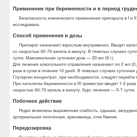
Применение при беременности и в период грудн
Безопасность клинического применения препарата в I и I
исследована.
Способ применения и дозы
Препарат назначают взрослым внутривенно. Вводят капель
со скоростью 60-70 капель в минуту. В тяжелых случаях суто
суток. Максимальная суточная доза — 20 мл (8 г).
Для лечения алкогольного отравления назначают по 2 мл (0,8 
раза в сутки в течение 10 дней. В тяжелых случаях суточная
Глутаргин концентрат, при необходимости, следует перейти 
При патологии беременности в III триместре вводят 1-2 раза 
скоростью 60-70 капель в минуту. Курс лечения — 5-7 суток.
Побочное действие
Редко возможны выраженная слабость, одышка, загрудинн
артериальная гипотензия, крапивница, отек Квинке.
Передозировка