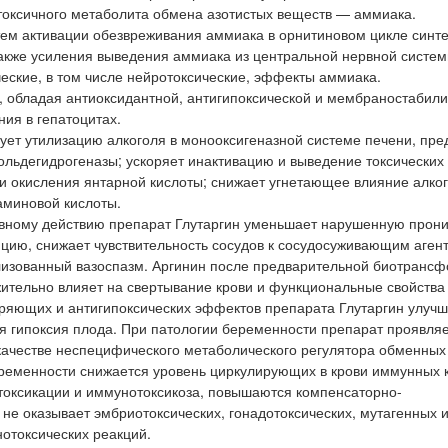
токсичного метаболита обмена азотистых веществ — аммиака.
м активации обезвреживания аммиака в орнитиновом цикле синт
также усиления выведения аммиака из центральной нервной систем
ческие, в том числе нейротоксические, эффекты аммиака.
е, обладая антиоксидантной, антигипоксической и мембраностаби
ия в гепатоцитах.
ует утилизацию алкоголя в монооксигеназной системе печени, пр
льдегидрогеназы; ускоряет инактивацию и выведение токсических
и окисления янтарной кислоты; снижает угнетающее влияние алко
аминовой кислоты.
ивному действию препарат Глутаргин уменьшает нарушенную прон
яцию, снижает чувствительность сосудов к сосудосуживающим аген
лизованный вазоспазм. Аргинин после предварительной биотранс
ительно влияет на свертывание крови и функциональные свойства
ряющих и антигипоксических эффектов препарата Глутаргин улуч
 гипоксия плода. При патологии беременности препарат проявляе
 качестве неспецифического метаболического регулятора обменных
еременности снижается уровень циркулирующих в крови иммунных 
оксикации и иммунотоксикоза, повышаются компенсаторно-
не оказывает эмбриотоксических, гонадотоксических, мутагенных 
отоксических реакций.