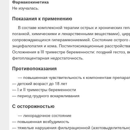
Фармакокинетика
Не изучалась.
Показания к применению
В составе комплексной терапии острых и хронических ге
поганкой, химическими и лекарственными веществами), цир
сопровождающихся гипераммониемией. Состояние острого ал
энцефалопатия и кома. Постинтоксикационные расстройства
Осложнения в III триместре беременности: поздний гестоз
фетоплацентарная недостаточность.
Противопоказания
— повышенная чувствительность к компонентам препара
— детский возраст до 18 лет
— I и II триместры беременности
— период грудного вскармливания
С осторожностью
— лихорадочное состояние
— повышенная возбудимость
— тяжелые нарушения фильтрационной (азотовыделительной