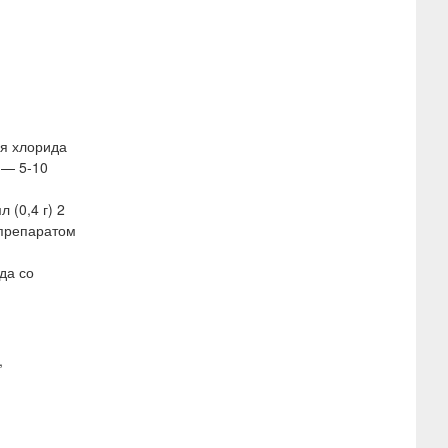
ия хлорида
 — 5-10
 (0,4 г) 2
я препаратом
да со
,