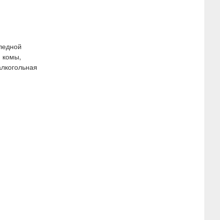
бледной
 комы,
алкогольная