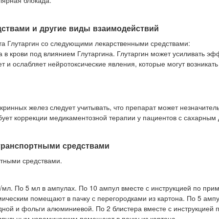
лярная блокада.
дствами и другие виды взаимодействий
та Глутаргин со следующими лекарственными средствами:
в крови под влиянием Глутаргина. Глутаргин может усиливать эф
т и ослабляет нейротоксические явления, которые могут возникать
ринных желез следует учитывать, что препарат может незначител
ебует коррекции медикаментозной терапии у пациентов с сахарным
 транспортными средствами
ртными средствами.
/мл. По 5 мл в ампулах. По 10 ампул вместе с инструкцией по при
еским помещают в пачку с перегородками из картона. По 5 ампу
ной и фольги алюминиевой. По 2 блистера вместе с инструкцией 
пульным керамическим помещают в пачку из картона.