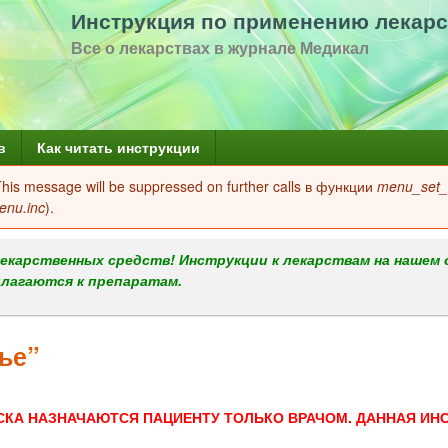
Перейти
Инструкция по применению лекарс
к
Все о лекарствах в журнале Медикал
основному
содержанию
в
Как читать инструкции
 This message will be suppressed on further calls в функции
menu_set_a
enu.inc
).
екарственных средств! Инструкции к лекарствам на нашем 
илагаются к препаратам.
ье”
СКА НАЗНАЧАЮТСЯ ПАЦИЕНТУ ТОЛЬКО ВРАЧОМ. ДАННАЯ ИН