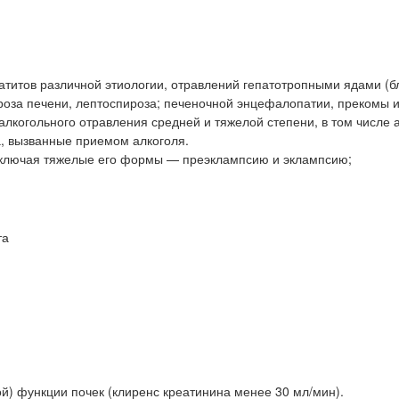
патитов различной этиологии, отравлений гепатотропными ядами (
роза печени, лептоспироза; печеночной энцефалопатии, прекомы и
когольного отравления средней и тяжелой степени, в том числе 
, вызванные приемом алкоголя.
, включая тяжелые его формы — преэклампсию и эклампсию;
та
) функции почек (клиренс креатинина менее 30 мл/мин).