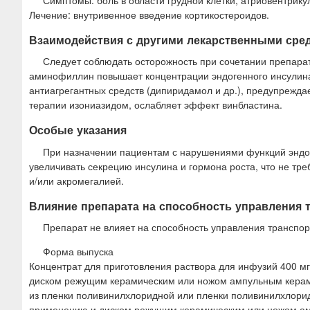
Симптомы: боль в области грудной клетки, атриовентрику
Лечение: внутривенное введение кортикостероидов.
Взаимодействия с другими лекарственными сре
Следует соблюдать осторожность при сочетании препара
аминофиллин повышает концентрации эндогенного инсулина 
антиагрегантных средств (дипиридамол и др.), предупреждае
терапии изониазидом, ослабляет эффект винбластина.
Особые указания
При назначении пациентам с нарушениями функций эндок
увеличивать секрецию инсулина и гормона роста, что не тр
и/или акромегалией.
Влияние препарата на способность управления
Препарат не влияет на способность управления транспо
Форма выпуска
Концентрат для приготовления раствора для инфузий 400 мг
диском режущим керамическим или ножом ампульным керамич
из пленки поливинилхлоридной или пленки поливинилхлорид
применению и диском режущим керамическим или ножом ам