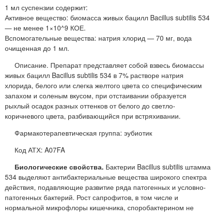
1 мл суспензии содержит:
Активное вещество: биомасса живых бацилл Bacillus subtilis 534
— не менее 1×10^9 КОЕ.
Вспомогательные вещества: натрия хлорид — 70 мг, вода
очищенная до 1 мл.
Описание. Препарат представляет собой взвесь биомассы
живых бацилл Bacillus subtilis 534 в 7% растворе натрия
хлорида, белого или слегка желтого цвета со специфическим
запахом и соленым вкусом, при отстаивании образуется
рыхлый осадок разных оттенков от белого до светло-
коричневого цвета, разбивающийся при встряхивании.
Фармакотерапевтическая группа: эубиотик
Код АТХ: A07FA
Биологические свойства.
Бактерии Bacillus subtilis штамма
534 выделяют антибактериальные вещества широкого спектра
действия, подавляющие развитие ряда патогенных и условно-
патогенных бактерий. Рост сапрофитов, в том числе и
нормальной микрофлоры кишечника, споробактерином не