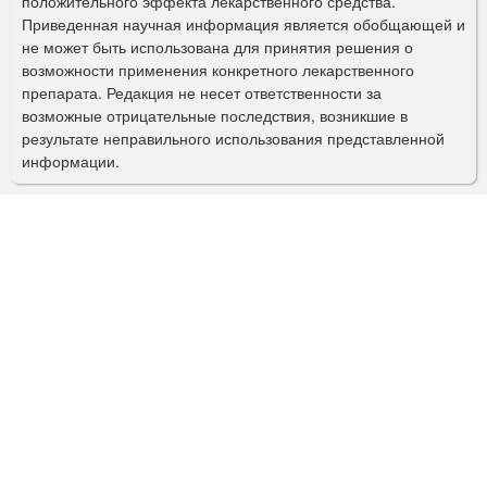
положительного эффекта лекарственного средства.
Приведенная научная информация является обобщающей и
п
не может быть использована для принятия решения о
о
возможности применения конкретного лекарственного
препарата. Редакция не несет ответственности за
и
возможные отрицательные последствия, возникшие в
с
результате неправильного использования представленной
информации.
к
а