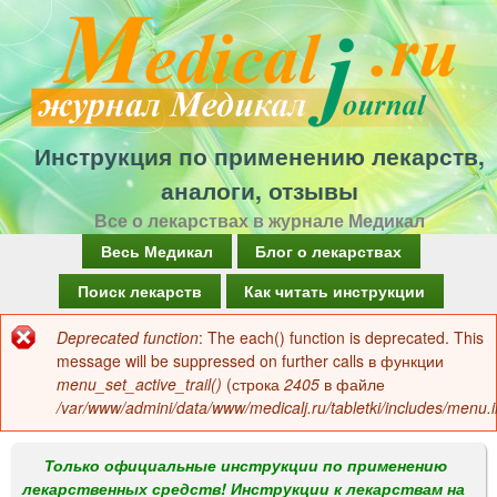
Перейти
к
основному
содержанию
Инструкция по применению лекарств,
аналоги, отзывы
Все о лекарствах в журнале Медикал
Г
Весь Медикал
Блог о лекарствах
л
Поиск лекарств
Как читать инструкции
а
Deprecated function
: The each() function is deprecated. This
Сообщение
в
message will be suppressed on further calls в функции
об
menu_set_active_trail()
(строка
2405
в файле
н
/var/www/admini/data/www/medicalj.ru/tabletki/includes/menu.i
ошибке
о
е
Только официальные инструкции по применению
лекарственных средств! Инструкции к лекарствам на