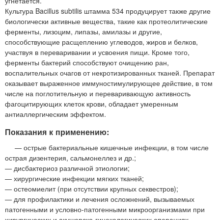
угнетается.
Культура Bacillus subtilis штамма 534 продуцирует также другие
биологически активные вещества, такие как протеолитические
ферменты, лизоцим, липазы, амилазы и другие,
способствующие расщеплению углеводов, жиров и белков,
участвуя в переваривании и усвоения пищи. Кроме того,
ферменты бактерий способствуют очищению ран,
воспалительных очагов от некротизированных тканей. Препарат
оказывает выраженное иммуностимулирующее действие, в том
числе на поглотительную и переваривающую активность
фагоцитирующих клеток крови, обладает умеренным
антиаллергическим эффектом.
Показания к применению:
— острые бактериальные кишечные инфекции, в том числе
острая дизентерия, сальмонеллез и др.;
— дисбактериоз различной этиологии;
— хирургические инфекции мягких тканей;
— остеомиелит (при отсутствии крупных секвестров);
— для профилактики и лечения осложнений, вызываемых
патогенными и условно-патогенными микроорганизмами при
хирургических и акушерско-гинекологических операциях.