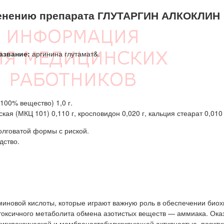
енению препарата ГЛУТАРГИН АЛКОКЛИН
азвание:
аргинина глутамат&.
100% вещество) 1,0 г.
я (МКЦ 101) 0,110 г, кросповидон 0,020 г, кальция стеарат 0,010 
олговатой формы с риской.
дство.
аминовой кислоты, которые играют важную роль в обеспечении био
токсичного метаболита обмена азотистых веществ — аммиака. Ока
нтигипоксической и мембраностабилизирующей активностью, позити