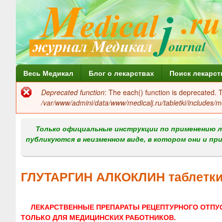
Г
Весь Медикал
Блог о лекарствах
Поиск лекарст
л
Deprecated function
: The each() function is deprecated.
Сообщение
а
/var/www/admini/data/www/medicalj.ru/tabletki/includes/m
об
в
ошибке
Только официальные инструкции по применению л
н
публикуются в неизменном виде, в котором они и пр
о
е
ГЛУТАРГИН АЛКОКЛИН таблетки
м
е
ЛЕКАРСТВЕННЫЕ ПРЕПАРАТЫ РЕЦЕПТУРНОГО ОТПУ
н
ТОЛЬКО ДЛЯ МЕДИЦИНСКИХ РАБОТНИКОВ.