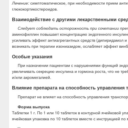
Лечение:
симптоматическое, при необходимости прием антиг
глюкокортикостероидов.
Взаимодействие с другими лекарственными сре
Следует соблюдать осторожность при сочетании пре
аминофиллин повышает концентрацию эндогенного инсулина 
усиливать эффект антиагрегантных средств (дипиридамол и 
возникать при терапии изониазидом, ослабляет эффект винб
Особые указания
При назначении пациентам с нарушениями функций эндок
увеличивать секрецию инсулина и гормона роста, что не тр
и/или акромегалией.
Влияние препарата на способность управления
Препарат не влияет на способность управления транспо
Форма выпуска
Таблетки 1 г. По 1 или 10 таблеток в контурной ячейковой уп
ячейковая упаковка по 10 таблеток вместе с инструкцией по