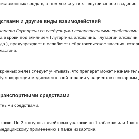
истаминных средств, в тяжелых случаях - внутривенное введение
дствами и другие виды взаимодействий
парата Глутаргин со следующими лекарственными средствами:
в крови под влиянием Глутаргина алкоклина. Глутаргин алкоклин
др.), предупреждает и ослабляет нейротоксическое явления, котор
ластина.
ринных желез следует учитывать, что препарат может незначител
ебует коррекции медикаментозной терапии у пациентов с сахарным
 транспортными средствами
ртными средствами.
аковке. По 2 контурных ячейковых упаковки по 1 таблетке или 1 кон
 медицинскому применению в пачке из картона.