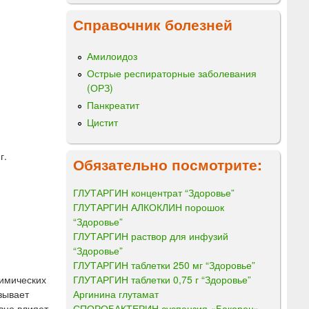
Справочник болезней
Амилоидоз
Острые респираторные заболевания
(ОРЗ)
Панкреатит
Цистит
г.
Обязательно посмотрите:
ГЛУТАРГИН концентрат “Здоровье”
ГЛУТАРГИН АЛКОКЛИН порошок
“Здоровье”
ГЛУТАРГИН раствор для инфузий
“Здоровье”
ГЛУТАРГИН таблетки 250 мг “Здоровье”
ГЛУТАРГИН таблетки 0,75 г “Здоровье”
химических
Аргинина глутамат
зывает
СПОРОБАКТЕРИН суспензия «Бакорен»
вно влияет