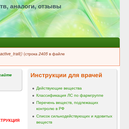
тв, аналоги, отзывы
ctive_trail()
(строка
2405
в файле
Инструкции для врачей
сайте
Действующие вещества
Классификация ЛС по фармгруппе
Перечень веществ, подлежащих
контролю в РФ
Список сильнодействующих и ядовитых
СТРУКЦИЯ
веществ