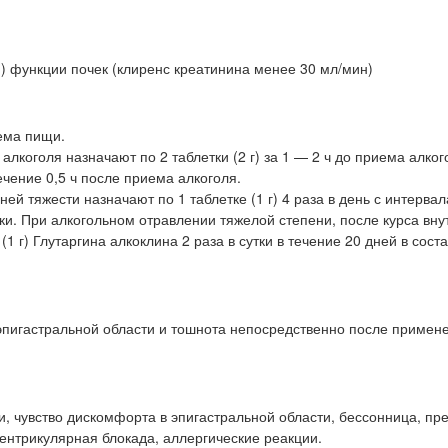
 функции почек (клиренс креатинина менее 30 мл/мин)
ема пищи.
лкоголя назначают по 2 таблетки (2 г) за 1 — 2 ч до приема алког
 течение 0,5 ч после приема алкоголя.
ей тяжести назначают по 1 таблетке (1 г) 4 раза в день с интерва
утки. При алкогольном отравлении тяжелой степени, после курса вн
1 г) Глутаргина алкоклина 2 раза в сутки в течение 20 дней в сост
 эпигастральной области и тошнота непосредственно после примен
ки, чувство дискомфорта в эпигастральной области, бессонница, п
ентрикулярная блокада, аллергические реакции.