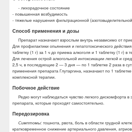
- лихорадочное состояние
- повышенная возбудимость
- тяжелые нарушения фильтрационной (азотовыделительной)
Способ применения и дозы
Препарат назначают взрослым внутрь независимо от при
Для профилактики опьянения и гепатотоксического действия а
таблетку (1 г) за 1 ч до приема алкоголя и 1 таблетку (1 г) в
Для лечения острой алкогольной интоксикации легкой и средн
2,5 ч, в последующие 2 — 3 дня — по 1 таблетке 2 раза в с
применения препарата Глутаргина, назначают по 1 таблетке (
комплексной терапии.
Побочное действие
Редко могут наблюдаться чувство легкого дискомфорта в
препарата, которые проходят самостоятельно.
Передозировка
Симптомы:
тошнота, рвота, боль в области грудной клет
кратковременное снижение артериального давления, атриов