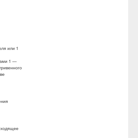
оля или 1
лами 1 —
утривенного
аве
ения
реходящее