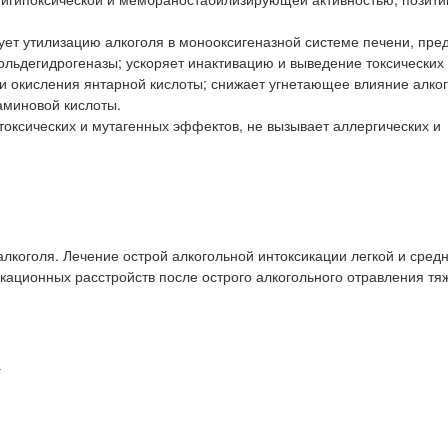
ует утилизацию алкоголя в монооксигеназной системе печени, пре
льдегидрогеназы; ускоряет инактивацию и выведение токсических
и окисления янтарной кислоты; снижает угнетающее влияние алко
аминовой кислоты.
токсических и мутагенных эффектов, не вызывает аллергических и
алкоголя. Лечение острой алкогольной интоксикации легкой и сред
икационных расстройств после острого алкогольного отравления тя
а