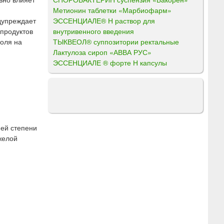
Метионин таблетки «Марбиофарм»
ЭССЕНЦИАЛЕ® Н раствор для
дупреждает
внутривенного введения
 продуктов
ТЫКВЕОЛ® суппозитории ректальные
голя на
Лактулоза сироп «АВВА РУС»
ЭССЕНЦИАЛЕ ® форте Н капсулы
ней степени
желой