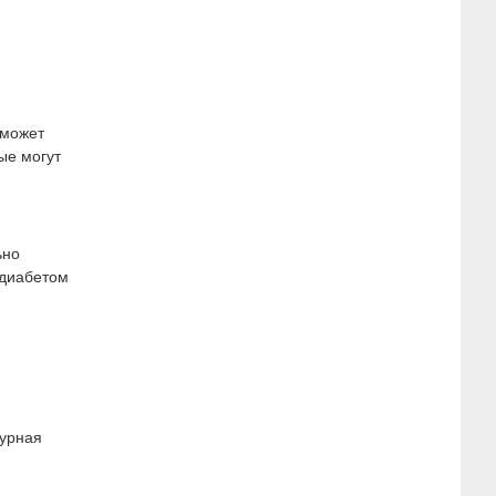
 может
ые могут
ьно
 диабетом
турная