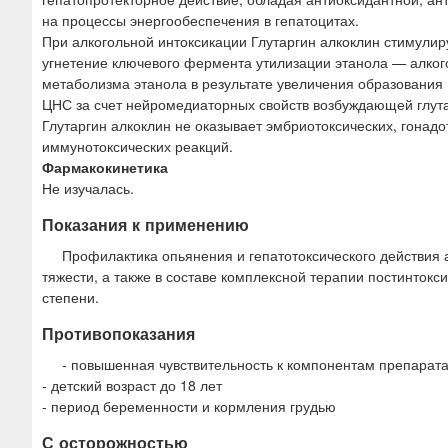
на процессы энергообеспечения в гепатоцитах.
При алкогольной интоксикации Глутаргин алкоклин стимулир
угнетение ключевого фермента утилизации этанола — алкого
метаболизма этанола в результате увеличения образования 
ЦНС за счет нейромедиаторных свойств возбуждающей глут
Глутаргин алкоклин не оказывает эмбриотоксических, гонадо
иммунотоксических реакций.
Фармакокинетика
Не изучалась.
Показания к применению
Профилактика опьянения и гепатотоксического действия 
тяжести, а также в составе комплексной терапии постинтокс
степени.
Противопоказания
- повышенная чувствительность к компонентам препарат
- детский возраст до 18 лет
- период беременности и кормления грудью
С осторожностью