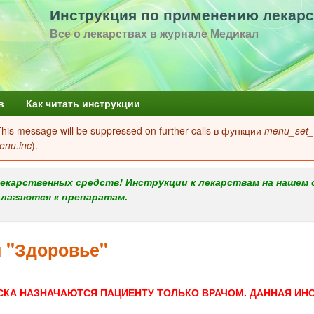
Перейти
Инструкция по применению лекарс
к
Все о лекарствах в журнале Медикал
основному
содержанию
в
Как читать инструкции
 This message will be suppressed on further calls в функции
menu_set_a
enu.inc
).
екарственных средств! Инструкции к лекарствам на нашем 
илагаются к препаратам.
 "Здоровье"
СКА НАЗНАЧАЮТСЯ ПАЦИЕНТУ ТОЛЬКО ВРАЧОМ. ДАННАЯ ИН