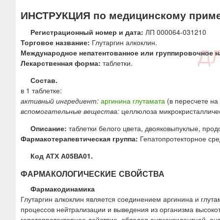
ю
ИНСТРУКЦИЯ по медицинскому прим
Регистрационный номер и дата:
ЛП 000064-031210
Торговое название:
Глутаргин алкоклин.
Международное непатентованное или группировочное н
Лекарственная форма:
таблетки.
Состав.
в 1 таблетке:
активный ингредиент:
аргинина глутамата
(в пересчете на 
вспомогательные вещества:
целлюлоза микрокристаллическа
Описание:
таблетки белого цвета, двояковыпуклые, прод
Фармакотерапевтическая группа:
Гепатопротекторное сре
Код АТХ А05ВА01.
ФАРМАКОЛОГИЧЕСКИЕ СВОЙСТВА
Фармакодинамика
Глутаргин алкоклин является соединением аргинина и глут
процессов нейтрализации и выведения из организма высоко
гепатопротекторное действие, обладая антиоксидантной, а