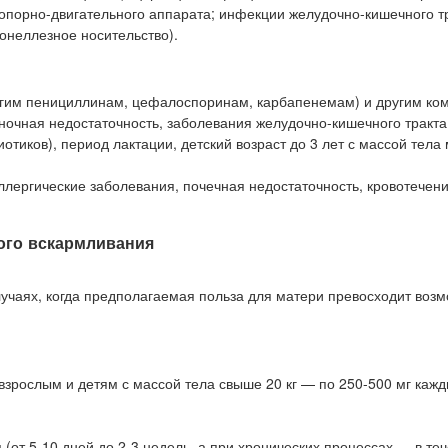
опорно-двигательного аппарата; инфекции желудочно-кишечного т
онеллезное носительство).
другим пенициллинам, цефалоспоринам, карбапенемам) и другим к
очная недостаточность, заболевания желудочно-кишечного тракта
тиков), период лактации, детский возраст до 3 лет с массой тела 
ллергические заболевания, почечная недостаточность, кровотечени
ого вскармливания
учаях, когда предполагаемая польза для матери превосходит воз
взрослым и детям с массой тела свыше 20 кг — по 250-500 мг кажд
(от 5-10 дней до 2-3 недель, а при хронических процессах — в те