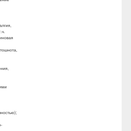
алгия,
.ч.
линовая
 тошнота,
ения,
кими
ностью);
о-