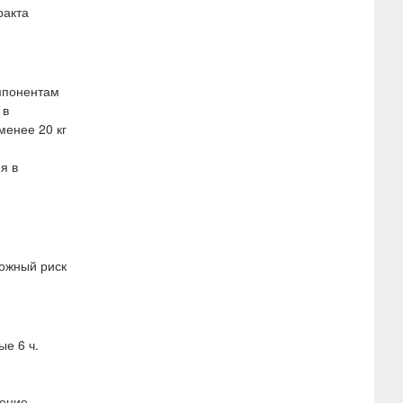
ракта
омпонентам
 в
менее 20 кг
я в
можный риск
ые 6 ч.
чение