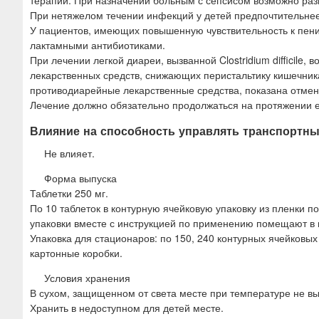
терапии. При назначении больным с сепсисом возможно раз
При нетяжелом течении инфекций у детей предпочтительнее 
У пациентов, имеющих повышенную чувствительность к пени
лактамными антибиотиками.
При лечении легкой диареи, вызванной Clostridium difficile
лекарственных средств, снижающих перистальтику кишечник
противодиарейные лекарственные средства, показана отмен
Лечение должно обязательно продолжаться на протяжении е
Влияние на способность управлять транспортн
Не влияет.
Форма выпуска
Таблетки 250 мг.
По 10 таблеток в контурную ячейковую упаковку из пленки
упаковки вместе с инструкцией по применению помещают в п
Упаковка для стационаров: по 150, 240 контурных ячейков
картонные коробки.
Условия хранения
В сухом, защищенном от света месте при температуре не вы
Хранить в недоступном для детей месте.