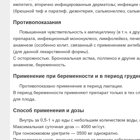
импетиго, вторично инфицированные дерматозы; инфекции 
(брюшной тиф и паратиф, дизентерия, сальмонеллез, сальм
Противопоказания
Повышенная чувствительность к ампициллину (в т.ч. к 
препарата, инфекционный мононуклеоз, лимфолейкоз, печен
анамнезе (особенно колит, связанный с применением антибио
(для данной лекарственной формы).
С осторожностью. Бронхиальная астма, поллиноз и другие а
анамнезе, беременность.
Применение при беременности и в период грудн
Противопоказано применение в период лактации.
В период беременности применяют препарат только в тех сл
для плода.
Способ применения и дозы
Внутрь за 0,5-1 ч до еды с небольшим количеством воды, 
Максимальная суточная доза — 4000 мг/сут.
При гонококковом уретрите — 3500 мг однократно.
Продолжительность лечения зависит от тяжести заболевания 