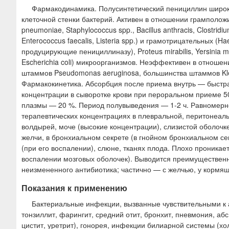
Фармакодинамика. Полусинтетический пенициллин широког
клеточной стенки бактерий. Активен в отношении грамположи
pneumoniae, Staphylococcus spp., Bacillus anthracis, Clostrid
Enterococcus faecalis, Listeria spp.) и грамотрицательных (Ha
продуцирующие пенициллиназу), Proteus mirabilis, Yersinia mul
Escherichia coli) микроорганизмов. Неэффективен в отноше
штаммов Pseudomonas aeruginosa, большинства штаммов Klebs
Фармакокинетика. Абсорбция после приема внутрь — быстра
концентрации в сыворотке крови при пероральном приеме 50
плазмы — 20 %. Период полувыведения — 1-2 ч. Равномерно
терапевтических концентрациях в плевральной, перитонеал
волдырей, моче (высокие концентрации), слизистой оболочке
желчи, в бронхиальном секрете (в гнойном бронхиальном се
(при его воспалении), слюне, тканях плода. Плохо проника
воспалении мозговых оболочек). Выводится преимущественн
неизмененного антибиотика; частично — с желчью, у кормящ
Показания к применению
Бактериальные инфекции, вызванные чувствительными к 
тонзиллит, фарингит, средний отит, бронхит, пневмония, аб
цистит, уретрит), гонорея, инфекции билиарной системы (хол