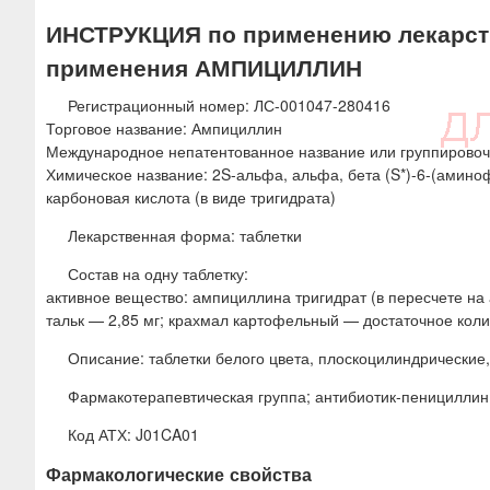
ю
ИНСТРУКЦИЯ по применению лекарств
применения АМПИЦИЛЛИН
Регистрационный номер: ЛС-001047-280416
Торговое название: Ампициллин
Международное непатентованное название или группировоч
Химическое название: 2S-альфа, альфа, бета (S*)-6-(аминоф
карбоновая кислота (в виде тригидрата)
Лекарственная форма: таблетки
Состав на одну таблетку:
активное вещество: ампициллина тригидрат (в пересчете на
тальк — 2,85 мг; крахмал картофельный — достаточное коли
Описание: таблетки белого цвета, плоскоцилиндрические,
Фармакотерапевтическая группа; антибиотик-пенициллин
Код АТХ: J01CA01
Фармакологические свойства