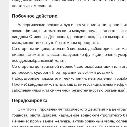
нескольких месяцев).
Побочное действие
Аллергические реакции: зуд и шелушение кожи, крапивниц
эозинофилия, эритематозная и макулопапулезная сыпь, экс
синдром Стивенса-Джонсона), реакции, сходные с сыворото
сыпь, может исчезнуть без отмены препарата.
Со стороны пищеварительной системы: дисбактериоз, стоматит
диарея, стоматит, глоссит, нарушение функции печени, уме
псевдомембранозный колит.
Со стороны центральной нервной системы: ажитация или агр
депрессия, судороги (при терапии высокими дозами).
Лабораторные показатели: лейкопения, нейтропения, тромб
Прочие: кандидамикоз влагалища, интерстициальный нефрит
заболеваниями или сниженной резистентностью организма).
Передозировка
Симптомы: проявления токсического действия на централ
тошнота, рвота, диарея, нарушение водно-электролитного ба
Лечение: промывание желудка, активированный уголь, соле
электролитного баланса и симптоматическое. Выводится с 