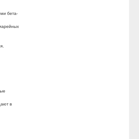
ми бета-
диарейных
я.
вые
щают в