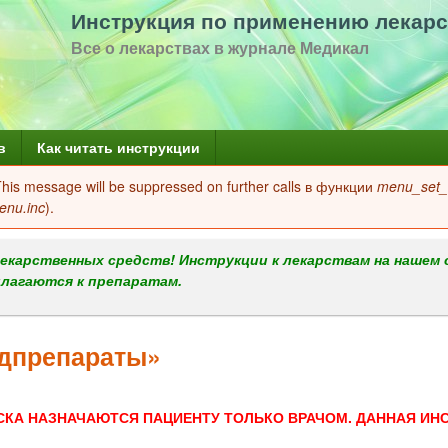
Перейти
Инструкция по применению лекарс
к
Все о лекарствах в журнале Медикал
основному
содержанию
в
Как читать инструкции
 This message will be suppressed on further calls в функции
menu_set_a
enu.inc
).
екарственных средств! Инструкции к лекарствам на нашем 
илагаются к препаратам.
дпрепараты»
СКА НАЗНАЧАЮТСЯ ПАЦИЕНТУ ТОЛЬКО ВРАЧОМ. ДАННАЯ ИН