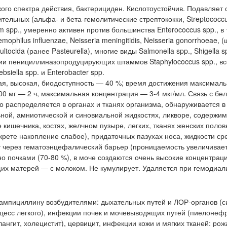
о спектра действия, бактерициден. Кислотоустойчив. Подавляет 
тельных (альфа- и бета-гемолитические стрептококки, Streptococc
ium spp., умеренно активен против большинства Enterococcus spp., в т
emophilus influenzae, Neisseria meningitidis, Neisseria gonorrhoeae,
tocida (ранее Pasteurella), многие виды Salmonella spp., Shigella s
нии пенициллиназопродуцирующих штаммов Staphylococcus spp., вс
iella spp. и Enterobacter spp.
я, высокая, биодоступность — 40 %; время достижения максимал
0 мг — 2 ч, максимальная концентрация — 3-4 мкг/мл. Связь с бе
 распределяется в органах и тканях организма, обнаруживается в
ьной, амниотической и синовиальной жидкостях, ликворе, содержи
 кишечника, костях, желчном пузыре, легких, тканях женских полов
крете накопление слабое), придаточных пазухах носа, жидкости ср
ет через гематоэнцефалический барьер (проницаемость увеличивае
о почками (70-80 %), в моче создаются очень высокие концентрац
их матерей — с молоком. Не кумулирует. Удаляется при гемодиал
ампициллину возбудителями: дыхательных путей и ЛОР-органов (с
сцесс легкого), инфекции почек и мочевыводящих путей (пиелонефр
ангит, холецистит), цервицит, инфекции кожи и мягких тканей: рож