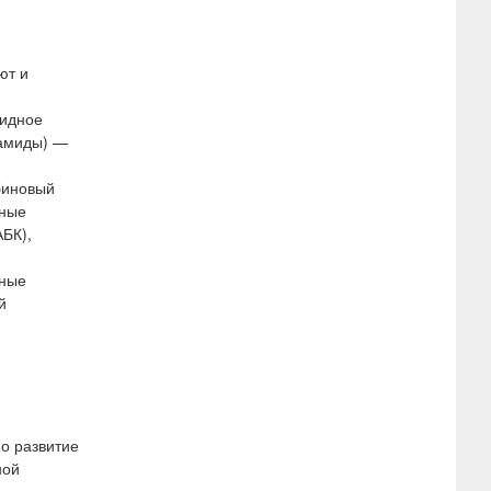
ют и
гидное
ламиды) —
биновый
ьные
АБК),
нные
й
о развитие
ной