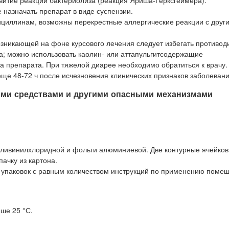
витие реакции бактериолиза (реакция Яриша-Герксгеймера).
назначать препарат в виде суспензии.
циллинам, возможны перекрестные аллергические реакции с други
, возникающей на фоне курсового лечения следует избегать противо
а; можно использовать каолин- или аттапульгитсодержащие
а препарата. При тяжелой диарее необходимо обратиться к врачу.
ще 48-72 ч после исчезновения клинических признаков заболевани
ыми средствами и другими опасными механизмами
 поливинилхлоридной и фольги алюминиевой. Две контурные ячейко
ачку из картона.
ых упаковок с равным количеством инструкций по применению поме
ше 25 °С.