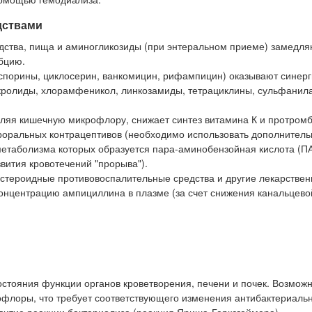
дствами
дства, пища и аминогликозиды (при энтеральном приеме) замедля
бцию.
оспорины, циклосерин, ванкомицин, рифампицин) оказывают синер
макролиды, хлорамфеникол, линкозамиды, тетрациклины, сульфани
ляя кишечную микрофлору, снижает синтез витамина К и протром
роральных контрацептивов (необходимо использовать дополнител
метаболизма которых образуется пара-аминобензойная кислота (П
вития кровотечений "прорыва").
естероидные противовоспалительные средства и другие лекарстве
онцентрацию ампициллина в плазме (за счет снижения канальцево
стояния функции органов кроветворения, печени и почек. Возможн
рофлоры, что требует соответствующего изменения антибактериаль