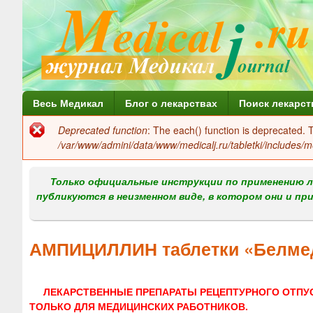
Г
Весь Медикал
Блог о лекарствах
Поиск лекарст
л
Deprecated function
: The each() function is deprecated.
Сообщение
а
/var/www/admini/data/www/medicalj.ru/tabletki/includes/m
об
в
ошибке
Только официальные инструкции по применению л
н
публикуются в неизменном виде, в котором они и пр
о
е
АМПИЦИЛЛИН таблетки «Белме
м
е
ЛЕКАРСТВЕННЫЕ ПРЕПАРАТЫ РЕЦЕПТУРНОГО ОТПУ
н
ТОЛЬКО ДЛЯ МЕДИЦИНСКИХ РАБОТНИКОВ.