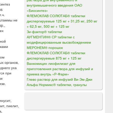
синтез
внутримышечного введения ОАО
us
«Биосинтез»
.ч.
ФЛЕМОКЛАВ СОЛЮТАБ® таблетки
 (штаммы не
диспергируемые 125 мг + 31,25 мг, 250 мг
pp.,
+ 62,5 мг, 500 мг + 125 мг
ех
Зи-фактор® таблетки
АУГМЕНТИН® СР таблетки с
ьной
модифицированным высвобождением
лками
МЕРОНЕМ® порошок
ФЛЕМОКЛАВ СОЛЮТАБ® таблетки
мом
диспергируемые 875 мг + 125 мг
ых органов,
Ванкомицин лиофилизат для
еднего уха
приготовления раствора для инфузий и
тся при
приема внутрь «Р-Фарм»
ии
Глево раствор для инфузий Ви-Эм-Джи
изе.
Альфа Нормикс® таблетки, гранулы
инусит,
ит, пиелит,
а,