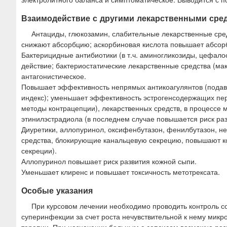
Взаимодействие с другими лекарственными сре
Антациды, глюкозамин, слабительные лекарственные сре
снижают абсорбцию; аскорбиновая кислота повышает абсор
Бактерицидные антибиотики (в т.ч. аминогликозиды, цефал
действие; бактериостатические лекарственные средства (
антагонистическое.
Повышает эффективность непрямых антикоагулянтов (подав
индекс); уменьшает эффективность эстрогенсодержащих пе
методы контрацепции), лекарственных средств, в процессе 
этинилэстрадиола (в последнем случае повышается риск раз
Диуретики, аллопуринол, оксифенбутазон, фенилбутазон, н
средства, блокирующие канальцевую секрецию, повышают к
секреции).
Аллопуринол повышает риск развития кожной сыпи.
Уменьшает клиренс и повышает токсичность метотрексата.
Особые указания
При курсовом лечении необходимо проводить контроль со
суперинфекции за счет роста нечувствительной к нему мик