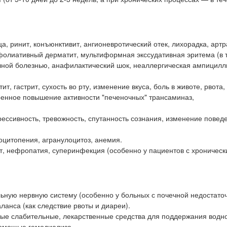
а, ринит, конъюнктивит, ангионевротический отек, лихорадка, артр
фолиативный дерматит, мультиформная экссудативная эритема (в т
чной болезнью, анафилактический шок, неаллергическая ампицил
, гастрит, сухость во рту, изменение вкуса, боль в животе, рвота,
ренное повышение активности "печеночных" трансаминаз,
ессивность, тревожность, спутанность сознания, изменение повед
оцитопения, агранулоцитоз, анемия.
, нефропатия, суперинфекция (особенно у пациентов с хроничес
ьную нервную систему (особенно у больных с почечной недостаточ
ланса (как следствие рвоты и диареи).
вые слабительные, лекарственные средства для поддержания водн
помощью гемодиализа.