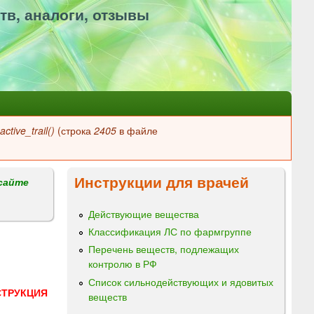
тв, аналоги, отзывы
ctive_trail()
(строка
2405
в файле
Инструкции для врачей
сайте
Действующие вещества
Классификация ЛС по фармгруппе
Перечень веществ, подлежащих
контролю в РФ
Список сильнодействующих и ядовитых
СТРУКЦИЯ
веществ