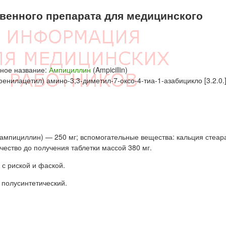
енного препарата для медицинского
ное название:
Ампициллин
(Ampicillin)
енилацетил) амино-3,3-диметил-7-оксо-4-тиа-1-азабицикло [3.2.0.]
 ампициллин) — 250 мг; вспомогательные вещества: кальция стеара
чество до получения таблетки массой 380 мг.
 с риской и фаской.
 полусинтетический.