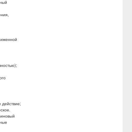
зный
ения,
ниженной
ностью);
ого
 действие;
ское.
биновый
ьные