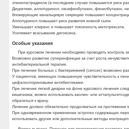
этинилэстрадиола (в последнем случае повышается риск раз
Диуретики, аллопуринол, оксифенбутазон, фенилбутазон, н
блокирующие канальцевую секрецию повышают концентрацию
Аллопуринол повышает риск развития кожной сыпи.
Уменьшает клиренс и повышает токсичность метотрексата.
Усиливает всасывание дигоксина.
Особые указания
При курсовом лечении необходимо проводить контроль за
Возможно развитие суперинфекции за счет роста нечувстви
антибактериальной терапии.
При лечении больных с бактериемией (сепсис) возможно ра
У пациентов, имеющих повышенную чувствительность к пен
цефалоспориновыми антибиотиками.
При лечении легкой диареи на фоне курсового лечения сле
кишечника; можно использовать каолин- или аттапульгитсо
обратиться к врачу.
Лечение должно обязательно продолжаться на протяжении е
При одновременном применении эстроген содержащих перор
использовать другие или дополнительные методы контрацеп
Форма выпуска. Порошок для приготовления раствора для