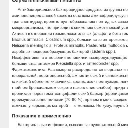
Фармакологические свойства
Антибактериальное бактерицидное средство из группы п
аминопенициллановой кислоты остатком аминофенилуксусной
транспептидазу, препятствует образованию пептидных связе
микроорганизма, что приводит к снижению осмотической усто
Активен в отношении грамположительных (альфа- и бета-гемо
Bacillus anthracis, Clostridium spp., большинство энтерококков
Neisseria meningitidis, Proteus mirabilis, Pasteurella multocid
аэробных неспорообразующих бактерий (Listeria spp.).
Неэффективен в отношении пенициллиназопродуцирующих шт
большинства штаммов Klebsiella spp. и Enterobncter spp.
Фармакокинетика. Равномерно распределяется в органах и т
плевральной, перитонеальной, амниотической и синовиальн
слизистой оболочке кишечника, костях, желчном пузыре, легк
гнойном бронхиальном секрете накопление слабое), придато
проникает через гематоэнцефалический барьер (проницаемо
преимущественно почками (70-80 %), причем в моче создают
желчью, у кормящих матерей — с молоком. Не кумулирует. 
Показания к применению
Бактериальные инфекции, вызванные чувствительной микр