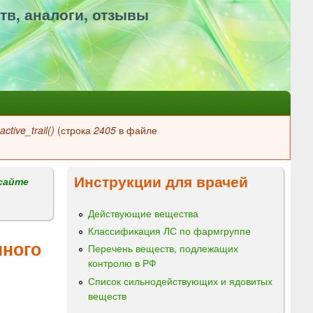
тв, аналоги, отзывы
ctive_trail()
(строка
2405
в файле
Инструкции для врачей
сайте
Действующие вещества
Классификация ЛС по фармгруппе
нного
Перечень веществ, подлежащих
контролю в РФ
Список сильнодействующих и ядовитых
веществ