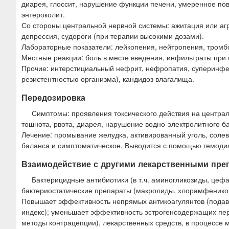
диарея, глоссит, нарушение функции печени, умеренное п
энтероколит.
Со стороны центральной нервной системы: ажитация или агр
депрессия, судороги (при терапии высокими дозами).
Лабораторные показатели: лейкопения, нейтропения, тромб
Местные реакции: боль в месте введения, инфильтраты при
Прочие: интерстициальный нефрит, нефропатия, суперинфе
резистентностью организма), кандидоз влагалища.
Передозировка
Симптомы: проявления токсического действия на централ
тошнота, рвота, диарея, нарушение водно-электролитного ба
Лечение: промывание желудка, активированный уголь, соле
баланса и симптоматическое. Выводится с помощью гемоди
Взаимодействие с другими лекарственными пре
Бактерицидные антибиотики (в т.ч. аминогликозиды, це
бактериостатические препараты (макролиды, хлорамфенико
Повышает эффективность непрямых антикоагулянтов (подав
индекс); уменьшает эффективность эстрогенсодержащих пе
методы контрацепции), лекарственных средств, в процессе