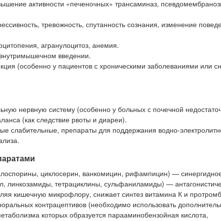
овышение активности «печеночных» трансаминаз, псевдомембрано
ессивность, тревожность, спутанность сознания, изменение повед
оцитопения, агранулоцитоз, анемия.
 внутримышечном введении.
кция (особенно у пациентов с хроническими заболеваниями или с
ьную нервную систему (особенно у больных с почечной недостаточ
ланса (как следствие рвоты и диареи).
вые слабительные, препараты для поддержания водно-электролитн
ализа.
паратами
фалоспорины, циклосерин, ванкомицин, рифампицин) — синергидное
л, линкозамиды, тетрациклины, сульфаниламиды) — антагонистиче
ляя кишечную микрофлору, снижает синтез витамина К и протром
роральных контрацептивов (необходимо использовать дополнител
 метаболизма которых образуется парааминобензойная кислота,