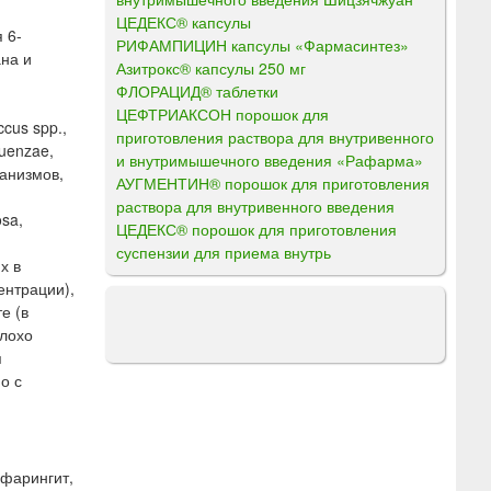
ЦЕДЕКС® капсулы
 6-
РИФАМПИЦИН капсулы «Фармасинтез»
на и
Азитрокс® капсулы 250 мг
ФЛОРАЦИД® таблетки
ЦЕФТРИАКСОН порошок для
cus spp.,
приготовления раствора для внутривенного
luenzae,
и внутримышечного введения «Рафарма»
рганизмов,
АУГМЕНТИН® порошок для приготовления
раствора для внутривенного введения
sa,
ЦЕДЕКС® порошок для приготовления
суспензии для приема внутрь
х в
ентрации),
е (в
Плохо
я
о с
 фарингит,