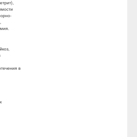
етрит),
имости
порно-
,
емия.
йкоз,
м
отечения в
х