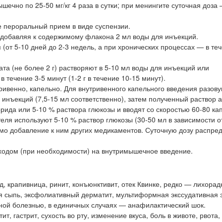
чно по 25-50 мг/кг 4 раза в сутки; при менингите суточная доза
 пероральный прием в виде суспензии.
, добавляя к содержимому флакона 2 мл воды для инъекций.
(от 5-10 дней до 2-3 недель, а при хронических процессах — в те
та (не более 2 г) растворяют в 5-10 мл воды для инъекций или
 течение 3-5 минут (1-2 г в течение 10-15 минут).
ривенно, капельно. Для внутривенного капельного введения разову
 инъекций (7,5-15 мл соответственно), затем полученный раствор 
рида или 5-10 % раствора глюкозы и вводят со скоростью 60-80 ка
еля используют 5-10 % раствор глюкозы (30-50 мл в зависимости от
имо добавление к ним других медикаментов. Суточную дозу распре
ходом (при необходимости) на внутримышечное введение.
 крапивница, ринит, конъюнктивит, отек Квинке, редко — лихорад
я сыпь, эксфолиативный дерматит, мультиформная экссудативная 
ной болезнью, в единичных случаях — анафилактический шок.
, гастрит, сухость во рту, изменение вкуса, боль в животе, рвота,