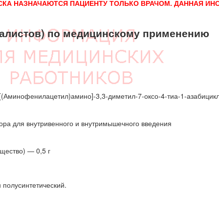
СКА НАЗНАЧАЮТСЯ ПАЦИЕНТУ ТОЛЬКО ВРАЧОМ. ДАННАЯ ИН
алистов) по медицинскому применению
6-[(Аминофенилацетил)амино]-3,3-диметил-7-оксо-4-тиа-1-азабицикло
ора для внутривенного и внутримышечного введения
щество) — 0,5 г
 полусинтетический.