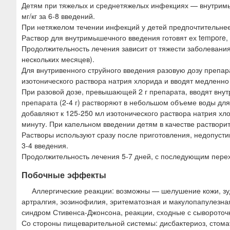
Детям при тяжелых и среднетяжелых инфекциях — внутримыше
мг/кг за 6-8 введений.
При нетяжелом течении инфекций у детей предпочтительнее
Раствор для внутримышечного введения готовят ех tempore
Продолжительность лечения зависит от тяжести заболевания 
нескольких месяцев).
Для внутривенного струйного введения разовую дозу препара
изотонического раствора натрия хлорида и вводят медленно в
При разовой дозе, превышающей 2 г препарата, вводят внут
препарата (2-4 г) растворяют в небольшом объеме воды для
добавляют к 125-250 мл изотонического раствора натрия хло
минуту. При капельном введении детям в качестве растворит
Растворы используют сразу после приготовления, недопуст
3-4 введения.
Продолжительность лечения 5-7 дней, с последующим пере
Побочные эффекты
Аллергические реакции: возможны — шелушение кожи, зуд,
артралгия, эозинофилия, эритематозная и макулопапулезна
синдром Стивенса-Джонсона, реакции, сходные с сывороточ
Со стороны пищеварительной системы: дисбактериоз, стоматит