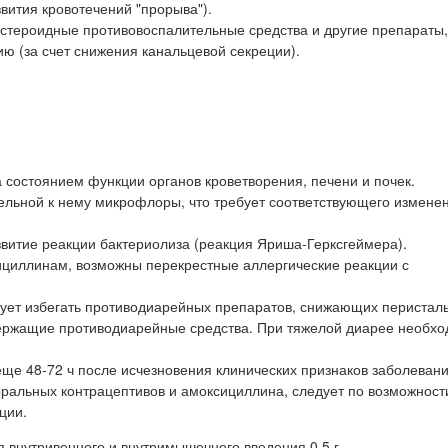
вития кровотечений "прорыва").
естероидные противовоспалительные средства и другие препараты,
 (за счет снижения канальцевой секреции).
 состоянием функции органов кроветворения, печени и почек.
тельной к нему микрофлоры, что требует соответствующего измене
звитие реакции бактериолиза (реакция Яриша-Герксгеймера).
ициллинам, возможны перекрестные аллергические реакции с
дует избегать противодиарейных препаратов, снижающих перисталь
держащие противодиарейные средства. При тяжелой диарее необх
ще 48-72 ч после исчезновения клинических признаков заболевани
альных контрацептивов и амоксициллина, следует по возможност
ции.
 внутривенного и внутримышечного введения 0,5 г.