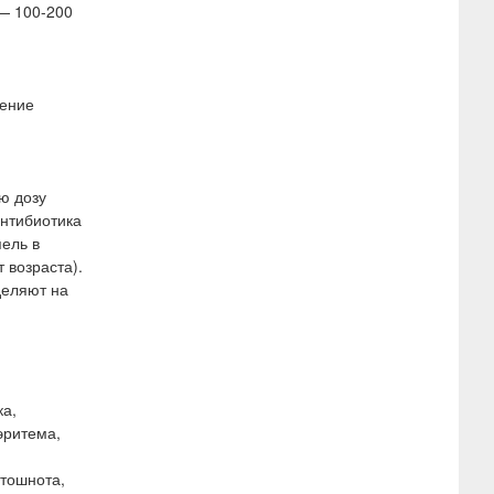
 — 100-200
чение
ю дозу
антибиотика
пель в
 возраста).
деляют на
ка,
эритема,
 тошнота,