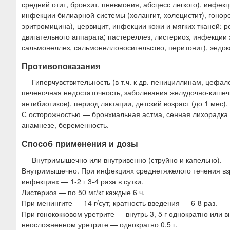
средний отит, бронхит, пневмония, абсцесс легкого), инфек
инфекции билиарной системы (холангит, холецистит), гон
эритромицина), цервицит, инфекции кожи и мягких тканей:
двигательного аппарата; пастереллез, листериоз, инфекции
сальмонеллез, сальмонеллоносительство, перитонит), эндок
Противопоказания
Гиперчувствительность (в т.ч. к др. пенициллинам, цеф
печеночная недостаточность, заболевания желудочно-кишеч
антибиотиков), период лактации, детский возраст (до 1 мес).
С осторожностью — бронхиальная астма, сенная лихорадка и
анамнезе, беременность.
Способ применения и дозы
Внутримышечно или внутривенно (струйно и капельно).
Внутримышечно. При инфекциях среднетяжелого течения взр
инфекциях — 1-2 г 3-4 раза в сутки.
Листериоз — по 50 мг/кг каждые 6 ч.
При менингите — 14 г/сут; кратность введения — 6-8 раз.
При гонококковом уретрите — внутрь 3, 5 г однократно или в
неосложненном уретрите — однократно 0,5 г.