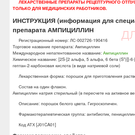
ЛЕКАРСТВЕННЫЕ ПРЕПАРАТЫ РЕЦЕПТУРНОГО ОТПУ
ю
ТОЛЬКО ДЛЯ МЕДИЦИНСКИХ РАБОТНИКОВ.
ИНСТРУКЦИЯ (информация для специ
препарата АМПИЦИЛЛИН
Регистрационный номер: ЛС-002726-190416
Торговое название препарата: Ампициллин
Международное непатентованное название:
Ампициллин
Химическое название: [2S-[2 альфа, 5 альфа, 6 бета (S*)]]-
гептан-2-карбоновая кислота (в виде натриевой соли)
Лекарственная форма: порошок для приготовления раств
Состав на один флакон.
Ампициллин натрия стерильный (в пересчете на активное ве
Описание: порошок белого цвета. Гигроскопичен.
Фармакотерапевтическая группа: антибиотик, пенициллин
Код АТХ [J01CA01]