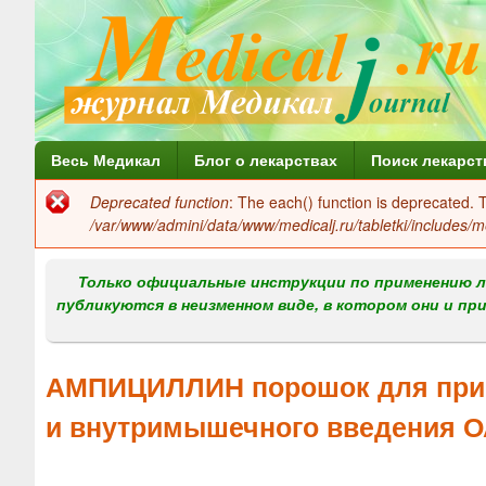
Г
Весь Медикал
Блог о лекарствах
Поиск лекарст
л
Deprecated function
: The each() function is deprecated.
Сообщение
а
/var/www/admini/data/www/medicalj.ru/tabletki/includes/m
об
в
ошибке
Только официальные инструкции по применению л
н
публикуются в неизменном виде, в котором они и пр
о
е
АМПИЦИЛЛИН порошок для приго
м
и внутримышечного введения О
е
н