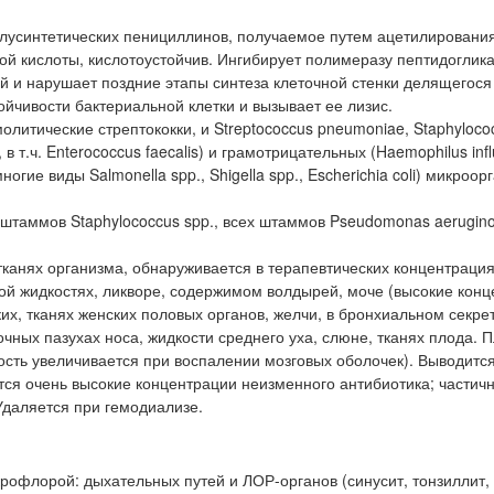
олусинтетических пенициллинов, получаемое путем ацетилирования
 кислоты, кислотоустойчив. Ингибирует полимеразу пептидоглика
й и нарушает поздние этапы синтеза клеточной стенки делящегося
йчивости бактериальной клетки и вызывает ее лизис.
литические стрептококки, и Streptococcus pneumoniae, Staphylococ
, в т.ч. Enterococcus faecalis) и грамотрицательных (Haemophilus inf
a многие виды Salmonella spp., Shigella spp., Escherichia coli) микроо
аммов Staphylococcus spp., всех штаммов Pseudomonas aerugino
канях организма, обнаруживается в терапевтических концентрация
ой жидкостях, ликворе, содержимом волдырей, моче (высокие конц
их, тканях женских половых органов, желчи, в бронхиальном секрет
чных пазухах носа, жидкости среднего уха, слюне, тканях плода. 
сть увеличивается при воспалении мозговых оболочек). Выводитс
ся очень высокие концентрации неизменного антибиотика; частичн
Удаляется при гемодиализе.
офлорой: дыхательных путей и ЛОР-органов (синусит, тонзиллит,