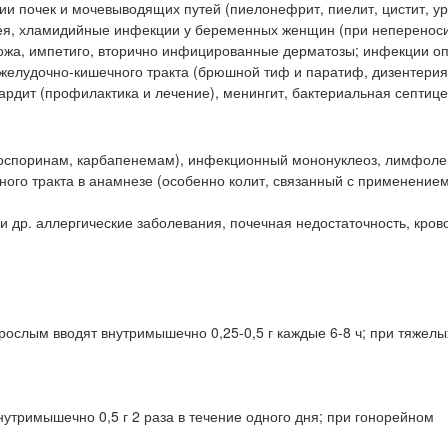
ции почек и мочевыводящих путей (пиелонефрит, пиелит, цистит, ур
орея, хламидийные инфекции у беременных женщин (при неперенос
 рожа, импетиго, вторично инфицированные дерматозы; инфекции о
 желудочно-кишечного тракта (брюшной тиф и паратиф, дизентерия
ардит (профилактика и лечение), менингит, бактериальная септиц
алоспоринам, карбапенемам), инфекционный мононуклеоз, лимфоле
ного тракта в анамнезе (особенно колит, связанный с применение
 др. аллергические заболевания, почечная недостаточность, кров
ослым вводят внутримышечно 0,25-0,5 г каждые 6-8 ч; при тяжелы
нутримышечно 0,5 г 2 раза в течение одного дня; при гонорейном