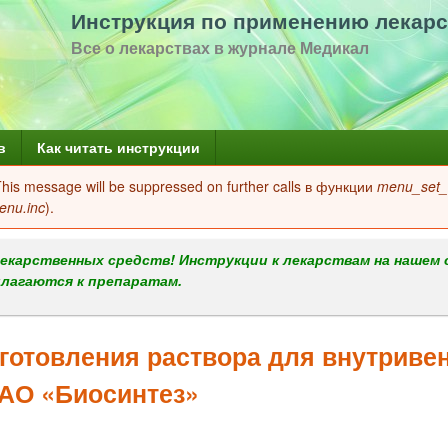
Перейти
Инструкция по применению лекарс
к
Все о лекарствах в журнале Медикал
основному
содержанию
в
Как читать инструкции
 This message will be suppressed on further calls в функции
menu_set_a
enu.inc
).
екарственных средств! Инструкции к лекарствам на нашем 
илагаются к препаратам.
товления раствора для внутриве
АО «Биосинтез»