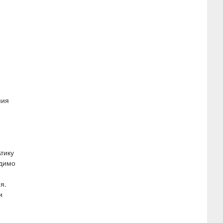
ния
тику
одимо
я.
и