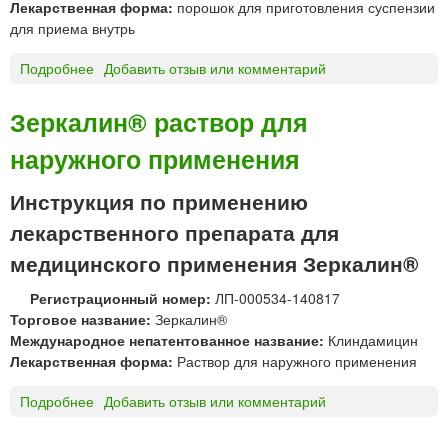
Лекарственная форма:
порошок для приготовления суспензии
п
к
для приема внутрь
е
и
н
Подробнее
о
Добавить отзыв или комментарий
з
З
и
и
Зеркалин® раствор для
и
-
д
наружного применения
ф
л
а
я
к
Инструкция по применению
п
т
р
лекарственного препарата для
о
и
р
медицинского применения Зеркалин®
е
®
м
Регистрационный номер:
ЛП-000534-140817
п
а
Торговое название:
Зеркалин®
о
в
Международное непатентованное название:
Клиндамицин
р
н
Лекарственная форма:
Раствор для наружного применения
о
у
ш
т
Подробнее
о
Добавить отзыв или комментарий
о
р
З
к
ь
е
д