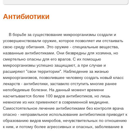
м
е
Антибиотики
н
ю
В борьбе за существование микроорганизмы создали и
усовершенствовали оружие, которое позволяет им отстаивать
свою среду обитания. Это оружие - специальные вещества,
названные антибиотиками. Они безвредны для хозяина, но
смертельно опасны для его врагов. С их помощью
микроорганизмы успешно защищают, а при случае и
расширяют "свои территории". Наблюдение за жизнью
микроорганизмов, позволившее человеку создать новый класс
лекарств - антибиотики, заставило отступить многие ранее
непобедимые болезни. На данный момент времени
насчитывается более 100 видов антибиотиков, но лишь
немногие из них применяют в современной медицине.
Самостоятельное лечение антибиотиками без контроля врача
опасно - неправильное использование антибиотиков приводит к
образованию видов микробов, нечувствительных по отношению
к ним, и потому более агрессивных и опасных, заболевание в