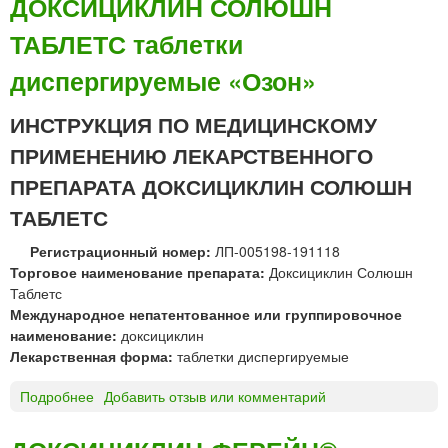
ДОКСИЦИКЛИН СОЛЮШН
р
л
ТАБЛЕТС таблетки
к
я
а
п
диспергируемые «Озон»
л
р
и
и
ИНСТРУКЦИЯ ПО МЕДИЦИНСКОМУ
н
г
®
о
ПРИМЕНЕНИЮ ЛЕКАРСТВЕННОГО
р
т
ПРЕПАРАТА ДОКСИЦИКЛИН СОЛЮШН
а
о
с
в
ТАБЛЕТС
т
л
в
е
Регистрационный номер:
ЛП-005198-191118
о
н
Торговое наименование препарата:
Доксициклин Солюшн
р
и
Таблетс
д
я
Международное непатентованное или группировочное
л
с
наименование:
доксициклин
я
у
Лекарственная форма:
таблетки диспергируемые
н
с
а
Подробнее
о
Добавить отзыв или комментарий
п
р
Д
е
у
О
н