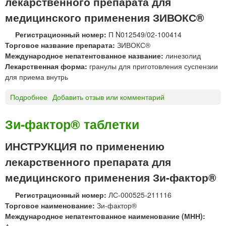
лекарственного препарата для
с
медицинского применения ЗИВОКС®
т
в
Регистрационный номер:
П N012549/02-100414
о
Торговое название препарата:
ЗИВОКС®
р
Международное непатентованное название:
линезолид
д
Лекарственная форма:
гранулы для приготовления суспензии
л
для приема внутрь
я
и
Подробнее
о
Добавить отзыв или комментарий
н
З
ф
И
Зи-фактор® таблетки
у
В
з
О
ИНСТРУКЦИЯ по применению
и
К
й
лекарственного препарата для
С
®
медицинского применения Зи-фактор®
г
р
Регистрационный номер:
ЛС-000525-211116
а
Торговое наименование:
Зи-фактор®
н
Международное непатентованное наименование (МНН):
у