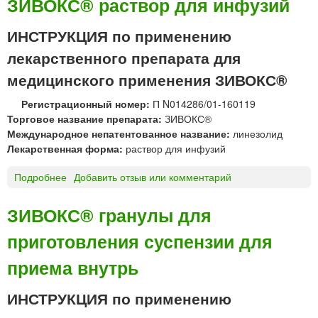
ЗИВОКС® раствор для инфузий
В
О
ИНСТРУКЦИЯ по применению
К
лекарственного препарата для
С
®
медицинского применения ЗИВОКС®
т
а
Регистрационный номер:
П N014286/01-160119
б
Торговое название препарата:
ЗИВОКС®
л
Международное непатентованное название:
линезолид
е
Лекарственная форма:
раствор для инфузий
т
к
Подробнее
о
Добавить отзыв или комментарий
и
З
И
ЗИВОКС® гранулы для
В
приготовления суспензии для
О
К
приема внутрь
С
®
ИНСТРУКЦИЯ по применению
р
а