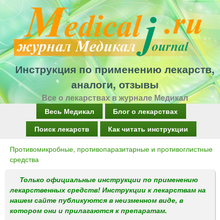
Перейти
к
основному
содержанию
Инструкция по применению лекарств,
аналоги, отзывы
Все о лекарствах в журнале Медикал
Г
Весь Медикал
Блог о лекарствах
л
Поиск лекарств
Как читать инструкции
а
Противомикробные, противопаразитарные и противоглистные
Вы
в
средства
здесь
н
Только официальные инструкции по применению
о
лекарственных средств! Инструкции к лекарствам на
нашем сайте публикуются в неизменном виде, в
е
котором они и прилагаются к препаратам.