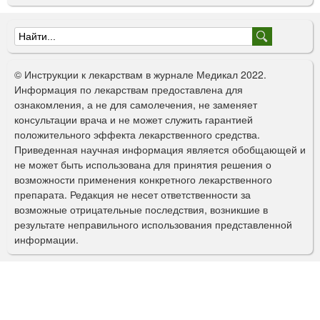
ш
е
Ф
ч
н
о
© Инструкции к лекарствам в журнале Медикал 2022.
о
р
Информация по лекарствам предоставлена для
г
ознакомления, а не для самолечения, не заменяет
о
м
консультации врача и не может служить гарантией
в
а
положительного эффекта лекарственного средства.
в
Приведенная научная информация является обобщающей и
е
п
не может быть использована для принятия решения о
д
о
возможности применения конкретного лекарственного
е
препарата. Редакция не несет ответственности за
н
и
возможные отрицательные последствия, возникшие в
и
с
результате неправильного использования представленной
я
информации.
к
а