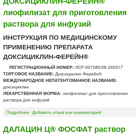
ДОКСИЦИКЛИН-ФЕРЕЙН®
ж
К
з
н
лиофилизат для приготовления
С
и
о
И
и
раствора для инфузий
г
Ц
д
о
И
л
ИНСТРУКЦИЯ ПО МЕДИЦИНСКОМУ
п
К
я
р
Л
п
ПРИМЕНЕНИЮ ПРЕПАРАТА
и
И
р
ДОКСИЦИКЛИН-ФЕРЕЙН®
м
Н
и
е
С
е
РЕГИСТРАЦИОННЫЙ НОМЕР:
ЛСР-007080/08-240317
н
О
м
ТОРГОВОЕ НАЗВАНИЕ:
Доксициклин-Ферейн®
е
Л
а
МЕЖДУНАРОДНОЕ НЕПАТЕНТОВАННОЕ НАЗВАНИЕ:
н
Ю
в
доксициклин
и
Ш
н
ЛЕКАРСТВЕННАЯ ФОРМА:
лиофилизат для приготовления
я
Н
у
раствора для инфузий.
Т
т
А
р
Подробнее
о
Добавить отзыв или комментарий
Б
ь
Д
Л
О
ДАЛАЦИН Ц® ФОСФАТ раствор
Е
К
Т
С