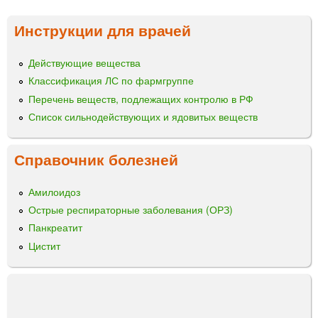
н
а
в
к
с
н
и
р
Инструкции для врачей
т
у
е
ц
в
т
м
о
Действующие вещества
р
ы
в
р
и
а
Классификация ЛС по фармгруппе
а
в
г
Перечень веществ, подлежащих контролю в РФ
д
е
и
Список сильнодействующих и ядовитых веществ
л
н
н
я
н
а
и
о
л
Справочник болезней
н
г
ь
ф
о
н
Амилоидоз
у
и
ы
Острые респираторные заболевания (ОРЗ)
з
в
й
и
Панкреатит
н
й
у
Цистит
т
р
и
м
ы