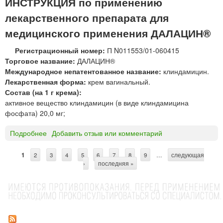
ИНСТРУКЦИЯ по применению
и
Ц
е
лекарственного препарата для
з
И
«
а
Н
О
медицинского применения ДАЛАЦИН®
т
Ц
з
д
®
Регистрационный номер:
П N011553/01-060415
о
л
Ф
Торговое название:
ДАЛАЦИН®
н
я
О
Международное непатентованное название:
клиндамицин.
»
п
С
Лекарственная форма:
крем вагинальный.
р
Ф
Состав (на 1 г крема):
и
А
активное вещество клиндамицин (в виде клиндамицина
г
Т
фосфата) 20,0 мг;
о
р
т
а
Подробнее
о
Добавить отзыв или комментарий
о
с
Д
в
т
А
1
2
3
4
5
6
7
8
9
…
следующая
С
л
в
Л
›
последняя »
е
о
А
т
н
р
Ц
р
и
д
И
я
л
Н
а
р
я
®