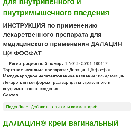
для внутривенного и
С
И
т
внутримышечного введения
Ц
а
И
б
ИНСТРУКЦИЯ по применению
К
л
Л
лекарственного препарата для
е
И
т
медицинского применения ДАЛАЦИН
Н
к
-
Ц® ФОСФАТ
и
Ф
д
Е
Регистрационный номер:
П N013455/01-190117
и
Р
Торговое название препарата:
Далацин Ц® фосфат
с
Е
Международное непатентованное название:
клиндамицин.
п
Й
Лекарственная форма:
раствор для внутривенного и
е
Н
внутримышечного введения.
р
®
Состав
г
л
и
и
Подробнее
о
Добавить отзыв или комментарий
р
о
Д
у
ф
А
ДАЛАЦИН® крем вагинальный
е
и
Л
м
л
А
ы