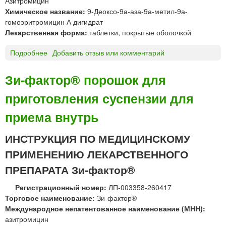
Азитромицин
л
Химическое название:
9-Деоксо-9а-аза-9а-метил-9а-
ы
гомоэритромицин А дигидрат
д
Лекарственная форма:
таблетки, покрытые оболочкой
л
я
Подробнее
о
Добавить отзыв или комментарий
п
З
р
и
Зи-фактор® порошок для
и
-
г
приготовления суспензии для
ф
о
а
приема внутрь
т
к
о
т
ИНСТРУКЦИЯ ПО МЕДИЦИНСКОМУ
в
о
л
р
ПРИМЕНЕНИЮ ЛЕКАРСТВЕННОГО
е
®
ПРЕПАРАТА Зи-фактор®
н
т
и
а
Регистрационный номер:
ЛП-003358-260417
я
б
Торговое наименование:
Зи-фактор®
с
л
Международное непатентованное наименование (МНН):
у
е
азитромицин
с
т