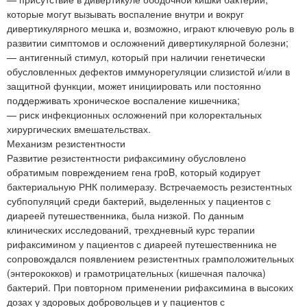
которые могут вызывать воспаление внутри и вокруг
дивертикулярного мешка и, возможно, играют ключевую роль в
развитии симптомов и осложнений дивертикулярной болезни;
— антигенный стимул, который при наличии генетически
обусловленных дефектов иммунорегуляции слизистой и/или в
защитной функции, может инициировать или постоянно
поддерживать хроническое воспаление кишечника;
— риск инфекционных осложнений при колоректальных
хирургических вмешательствах.
Механизм резистентности
Развитие резистентности рифаксимину обусловлено
обратимым повреждением гена rpoB, который кодирует
бактериальную РНК полимеразу. Встречаемость резистентных
субпопуляций среди бактерий, выделенных у пациентов с
диареей путешественника, была низкой. По данным
клинических исследований, трехдневный курс терапии
рифаксимином у пациентов с диареей путешественника не
сопровождался появлением резистентных грамположительных
(энтерококков) и грамотрицательных (кишечная палочка)
бактерий. При повторном применении рифаксимина в высоких
дозах у здоровых добровольцев и у пациентов с