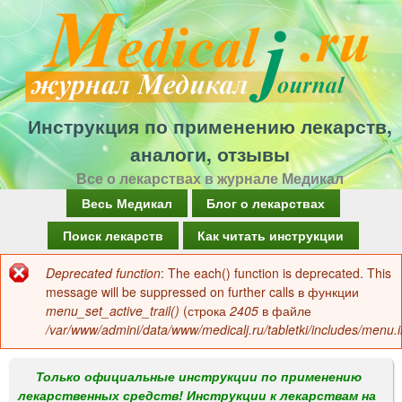
Перейти
к
основному
содержанию
Инструкция по применению лекарств,
аналоги, отзывы
Все о лекарствах в журнале Медикал
Г
Весь Медикал
Блог о лекарствах
л
Поиск лекарств
Как читать инструкции
а
Deprecated function
: The each() function is deprecated. This
Сообщение
в
message will be suppressed on further calls в функции
об
menu_set_active_trail()
(строка
2405
в файле
н
/var/www/admini/data/www/medicalj.ru/tabletki/includes/menu.i
ошибке
о
е
Только официальные инструкции по применению
лекарственных средств! Инструкции к лекарствам на