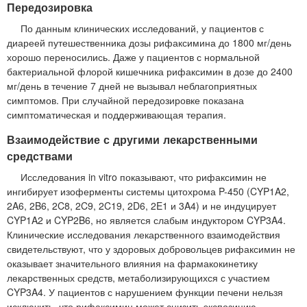
Передозировка
По данным клинических исследований, у пациентов с
диареей путешественника дозы рифаксимина до 1800 мг/день
хорошо переносились. Даже у пациентов с нормальной
бактериальной флорой кишечника рифаксимин в дозе до 2400
мг/день в течение 7 дней не вызывал неблагоприятных
симптомов. При случайной передозировке показана
симптоматическая и поддерживающая терапия.
Взаимодействие с другими лекарственными
средствами
Исследования in vitro показывают, что рифаксимин не
ингибирует изоферменты системы цитохрома P-450 (CYP1A2,
2A6, 2B6, 2C8, 2C9, 2C19, 2D6, 2E1 и 3A4) и не индуцирует
CYP1A2 и CYP2B6, но является слабым индуктором CYP3A4.
Клинические исследования лекарственного взаимодействия
свидетельствуют, что у здоровых добровольцев рифаксимин не
оказывает значительного влияния на фармакокинетику
лекарственных средств, метаболизирующихся с участием
CYP3A4. У пациентов с нарушением функции печени нельзя
исключить, что рифаксимин может снизить экспозицию