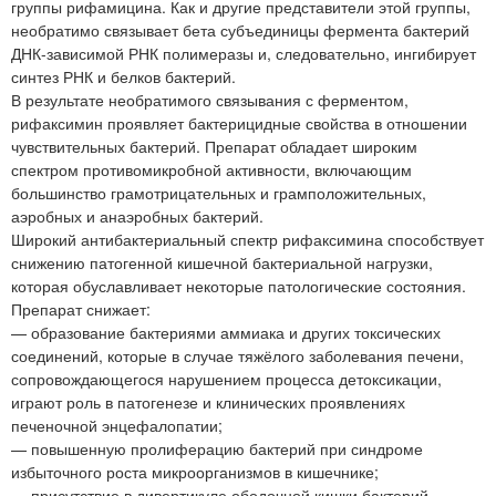
группы рифамицина. Как и другие представители этой группы,
необратимо связывает бета субъединицы фермента бактерий
ДНК-зависимой РНК полимеразы и, следовательно, ингибирует
синтез РНК и белков бактерий.
В результате необратимого связывания с ферментом,
рифаксимин проявляет бактерицидные свойства в отношении
чувствительных бактерий. Препарат обладает широким
спектром противомикробной активности, включающим
большинство грамотрицательных и грамположительных,
аэробных и анаэробных бактерий.
Широкий антибактериальный спектр рифаксимина способствует
снижению патогенной кишечной бактериальной нагрузки,
которая обуславливает некоторые патологические состояния.
Препарат снижает:
— образование бактериями аммиака и других токсических
соединений, которые в случае тяжёлого заболевания печени,
сопровождающегося нарушением процесса детоксикации,
играют роль в патогенезе и клинических проявлениях
печеночной энцефалопатии;
— повышенную пролиферацию бактерий при синдроме
избыточного роста микроорганизмов в кишечнике;
— присутствие в дивертикуле ободочной кишки бактерий,