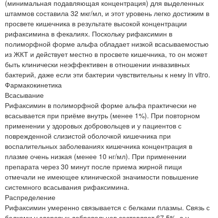
(минимальная подавляющая концентрация) для выделенных
штаммов составила 32 мкг/мл, и этот уровень легко достижим в
просвете кишечника в результате высокой концентрации
рифаксимина в фекалиях. Поскольку рифаксимин в
полиморфной форме альфа обладает низкой всасываемостью
из ЖКТ и действует местно в просвете кишечника, то он может
быть клинически неэффективен в отношении инвазивных
бактерий, даже если эти бактерии чувствительны к нему in vitro.
Фармакокинетика
Всасывание
Рифаксимин в полиморфной форме альфа практически не
всасывается при приёме внутрь (менее 1%). При повторном
применении у здоровых добровольцев и у пациентов с
поврежденной слизистой оболочкой кишечника при
воспалительных заболеваниях кишечника концентрация в
плазме очень низкая (менее 10 нг/мл). При применении
препарата через 30 минут после приема жирной пищи
отмечали не имеющее клинической значимости повышение
системного всасывания рифаксимина.
Распределение
Рифаксимин умеренно связывается с белками плазмы. Связь с
белками у здоровых добровольцев составляет 67.5%, а у