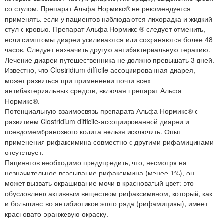
со стулом. Препарат Альфа Нормикс® не рекомендуется
применять, если у пациентов наблюдаются лихорадка и жидкий
стул с кровью. Препарат Альфа Нормикс ® следует отменить,
если симптомы диареи усиливаются или сохраняются более 48
часов. Следует назначить другую антибактериальную терапию.
Лечение диареи путешественника не должно превышать 3 дней.
Известно, что Clostridium difficile-ассоциированная диарея,
может развиться при применении почти всех
антибактериальных средств, включая препарат Альфа
Нормикс®.
Потенциальную взаимосвязь препарата Альфа Нормикс® с
развитием Clostridium difficile-ассоциированной диареи и
псевдомембранозного колита нельзя исключить. Опыт
применения рифаксимина совместно с другими рифамицинами
отсутствует.
Пациентов необходимо предупредить, что, несмотря на
незначительное всасывание рифаксимина (менее 1%), он
может вызвать окрашивание мочи в красноватый цвет: это
обусловлено активным веществом рифаксимином, который, как
и большинство антибиотиков этого ряда (рифамицины), имеет
красновато-оранжевую окраску.