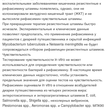
воспалительными заболеваниями кишечника резистентные к
рифаксимину штаммы появлялись, однако, они не
колонизировали желудочно-кишечный тракт (ЖКТ) и не
вытесняли рифаксимин-чувствительные штаммы.
При прекращении терапии резистентные штаммы быстро
исчезали. Экспериментальные и клинические данные
позволяют предполагать, что применение рифаксимина у
пациентов с диареей путешественника и скрытой инфекцией
Mycobacterium tuberculosis и Neisseria meningitidis не будет
сопровождаться отбором рифампицин-резистентных штаммов.
Чувствительность
Тестирование чувствительности in vitro не может
использоваться для определения чувствительности или
резистентности бактерий к рифаксимину. В настоящее время
клинических данных недостаточно, чтобы установить
предельные значения для оценки тестов на чувствительность.
Рифаксимин оценивали in vitro в отношении возбудителей
диареи путешественника из четырех регионов мира:
энтеротоксигенных и энтероагрегативных штаммов Е. coli,
Salmonella spp., Shigella spp., нехолерных вибрионов,
Plesiomonas spp., Aeromonas spp. и Campylobacter spp. МПК90