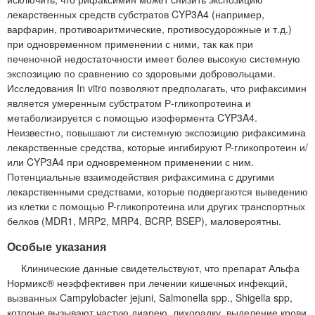
лекарственных средств субстратов CYP3A4 (например,
варфарин, противоаритмические, противосудорожные и т.д.)
при одновременном применении с ними, так как при
печеночной недостаточности имеет более высокую системную
экспозицию по сравнению со здоровыми добровольцами.
Исследования In vitro позволяют предполагать, что рифаксимин
является умеренным субстратом Р-гликопротеина и
метаболизируется с помощью изофермента CYP3A4.
Неизвестно, повышают ли системную экспозицию рифаксимина
лекарственные средства, которые ингибируют P-гликопротеин и/
или CYP3A4 при одновременном применении с ним.
Потенциальные взаимодействия рифаксимина с другими
лекарственными средствами, которые подвергаются выведению
из клетки с помощью P-гликопротеина или других транспортных
белков (MDR1, MRP2, MRP4, BCRP, BSEP), маловероятны.
Особые указания
Клинические данные свидетельствуют, что препарат Альфа
Нормикс® неэффективен при лечении кишечных инфекций,
вызванных Campylobacter jejuni, Salmonella spp., Shigella spp,
которые вызывают частую диарею, лихорадку, выделение крови