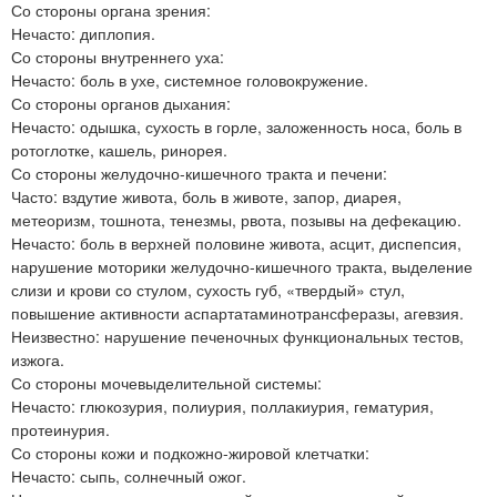
Со стороны органа зрения:
Нечасто: диплопия.
Со стороны внутреннего уха:
Нечасто: боль в ухе, системное головокружение.
Со стороны органов дыхания:
Нечасто: одышка, сухость в горле, заложенность носа, боль в
ротоглотке, кашель, ринорея.
Со стороны желудочно-кишечного тракта и печени:
Часто: вздутие живота, боль в животе, запор, диарея,
метеоризм, тошнота, тенезмы, рвота, позывы на дефекацию.
Нечасто: боль в верхней половине живота, асцит, диспепсия,
нарушение моторики желудочно-кишечного тракта, выделение
слизи и крови со стулом, сухость губ, «твердый» стул,
повышение активности аспартатаминотрансферазы, агевзия.
Неизвестно: нарушение печеночных функциональных тестов,
изжога.
Со стороны мочевыделительной системы:
Нечасто: глюкозурия, полиурия, поллакиурия, гематурия,
протеинурия.
Со стороны кожи и подкожно-жировой клетчатки:
Нечасто: сыпь, солнечный ожог.