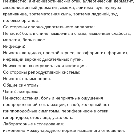
Неизвестно: ангионевротический отек, аллергический дерматит,
эксфолиативный дерматит, экзема, эритема, зуд, пурпура,
крапивница, эритематозная сыпь, эритема ладоней, зуд
половых органов.
Со стороны опорно-двигательного аппарата:
Нечасто: боль в спине, мышечный спазм, мышечная слабость,
миалгия, боль в шее.
Инфекции:
Нечасто: кандидоз, простой герпес, назофарингит, фарингит,
инфекции верхних дыхательных путей.
Неизвестно: клостридиальная инфекция.
Со стороны репродуктивной системы:
Нечасто: полименорея.
Общие симптомы:
Часто: лихорадка.
Нечасто: астения, боль и неприятные ощущения
неопределенной локализации, озноб, холодный пот,
гриппоподобные симптомы, периферические отеки,
гипергидроз, отек лица, усталость.
Лабораторные исследования:
изменение международного нормализованного отношения.