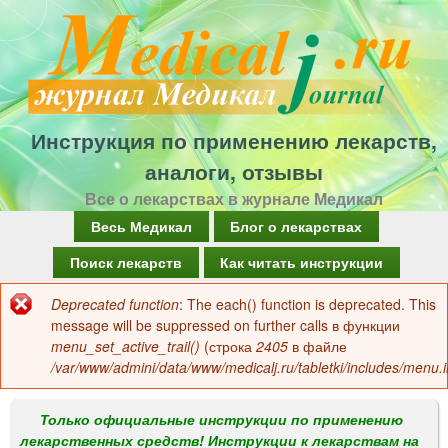
Перейти
к
основному
содержанию
Инструкция по применению лекарств,
аналоги, отзывы
Все о лекарствах в журнале Медикал
Г
Весь Медикал
Блог о лекарствах
л
Поиск лекарств
Как читать инструкции
а
Deprecated function
: The each() function is deprecated. This
Сообщение
в
message will be suppressed on further calls в функции
об
menu_set_active_trail()
(строка
2405
в файле
н
/var/www/admini/data/www/medicalj.ru/tabletki/includes/menu.i
ошибке
о
е
Только официальные инструкции по применению
лекарственных средств! Инструкции к лекарствам на