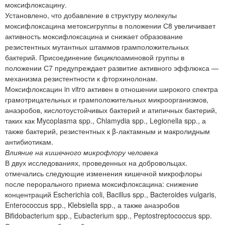
моксифлоксацину.
Установлено, что добавление в структуру молекулы
моксифлоксацина метоксигруппы в положении С8 увеличивает
активность моксифлоксацина и снижает образование
резистентных мутантных штаммов грамположительных
бактерий. Присоединение бициклоаминовой группы в
положении С7 предупреждает развитие активного эффлюкса —
механизма резистентности к фторхинолонам.
Моксифлоксацин in vitro активен в отношении широкого спектра
грамотрицательных и грамположительных микроорганизмов,
анаэробов, кислотоустойчивых бактерий и атипичных бактерий,
таких как Mycoplasma spp., Chlamydia spp., Legionella spp., а
также бактерий, резистентных к β-лактамным и макролидным
антибиотикам.
Влияние на кишечного микрофлору человека
В двух исследованиях, проведенных на добровольцах.
отмечались следующие изменения кишечной микрофлоры
после перорального приема моксифлоксацина: снижение
концентраций Escherichia coli, Bacillus spp., Bacteroides vulgaris,
Enterococcus spp., Klebsiella spp., а также анаэробов
Bifidobacterium spp., Eubacterium spp., Peptostreptococcus spp.