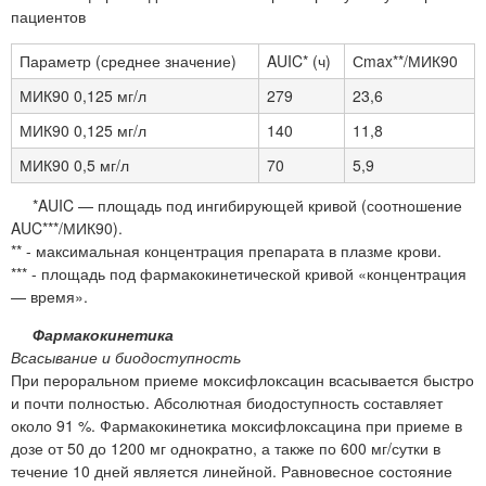
пациентов
Параметр (среднее значение)
AUIC* (ч)
Сmax**/МИК90
МИК90 0,125 мг/л
279
23,6
МИК90 0,125 мг/л
140
11,8
МИК90 0,5 мг/л
70
5,9
*AUIC — площадь под ингибирующей кривой (соотношение
AUC***/МИК90).
** - максимальная концентрация препарата в плазме крови.
*** - площадь под фармакокинетической кривой «концентрация
— время».
Фармакокинетика
Всасывание и биодоступность
При пероральном приеме моксифлоксацин всасывается быстро
и почти полностью. Абсолютная биодоступность составляет
около 91 %. Фармакокинетика моксифлоксацина при приеме в
дозе от 50 до 1200 мг однократно, а также по 600 мг/сутки в
течение 10 дней является линейной. Равновесное состояние