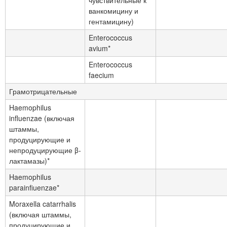
ванкомицину и
гентамицину)
Enterococcus
avium*
Enterococcus
faecium
Грамотрицательные
Haemophilus
influenzae (включая
штаммы,
продуцирующие и
непродуцирующие β-
лактамазы)*
Haemophilus
parainfiuenzae*
Moraxella catarrhalis
(включая штаммы,
продуцирующие и