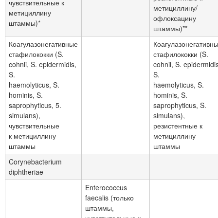
чувствительные к
метициллину/
метициллину
офлоксацину
штаммы)*
штаммы)**
Коагулазонегативные
Коагулазонегативн
стафилококки (S.
стафилококки (S.
cohnii, S. epidermidis,
cohnii, S. epidermidis
S.
S.
haemolyticus, S.
haemolyticus, S.
hominis, S.
hominis, S.
saprophyticus, 5.
saprophyticus, S.
simulans),
simulans),
чувствительные
резистентные к
к метициллину
метициллину
штаммы
штаммы
Corynebacterium
diphtheriae
Enterococcus
faecalis (только
штаммы,
чувствительные к