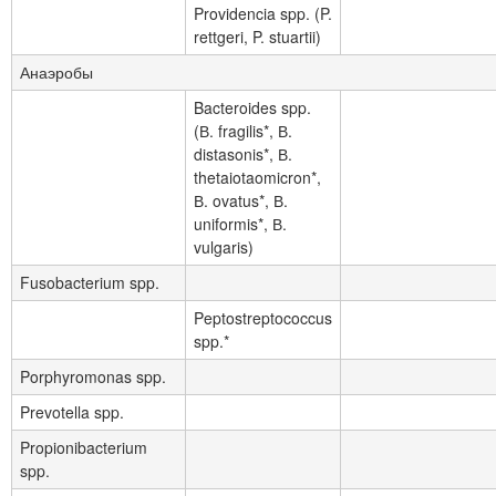
Providencia spp. (P.
rettgeri, P. stuartii)
Анаэробы
Bacteroides spp.
(В. fragilis*, В.
distasonis*, В.
thetaiotaomicron*,
В. ovatus*, В.
uniformis*, В.
vulgaris)
Fusobacterium spp.
Peptostreptococcus
spp.*
Porphyromonas spp.
Prevotella spp.
Propionibacterium
spp.