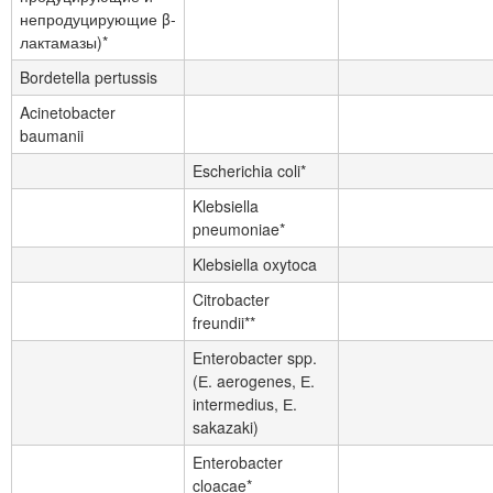
непродуцирующие β-
лактамазы)*
Bordetella pertussis
Acinetobacter
baumanii
Escherichia coli*
Klebsiella
pneumoniae*
Klebsiella oxytoca
Citrobacter
freundii**
Enterobacter spp.
(Е. aerogenes, Е.
intermedius, Е.
sakazaki)
Enterobacter
cloacae*