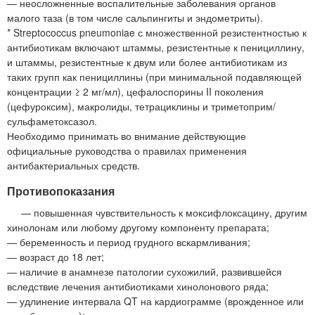
— неосложненные воспалительные заболевания органов
малого таза (в том числе сальпингиты и эндометриты).
* Streptococcus pneumoniae с множественной резистентностью к
антибиотикам включают штаммы, резистентные к пенициллину,
и штаммы, резистентные к двум или более антибиотикам из
таких групп как пенициллины (при минимальной подавляющей
концентрации ≥ 2 мг/мл), цефалоспорины II поколения
(цефуроксим), макролиды, тетрациклины и триметоприм/
сульфаметоксазол.
Необходимо принимать во внимание действующие
официальные руководства о правилах применения
антибактериальных средств.
Противопоказания
— повышенная чувствительность к моксифлоксацину, другим
хинолонам или любому другому компоненту препарата;
— беременность и период грудного вскармливания;
— возраст до 18 лет;
— наличие в анамнезе патологии сухожилий, развившейся
вследствие лечения антибиотиками хинолонового ряда;
— удлинение интервала QT на кардиограмме (врожденное или