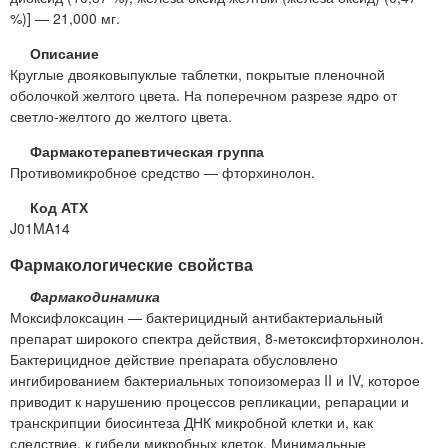
%)] — 21,000 мг.
Описание
Круглые двояковыпуклые таблетки, покрытые пленочной
оболочкой желтого цвета. На поперечном разрезе ядро от
светло-желтого до желтого цвета.
Фармакотерапевтическая группа
Противомикробное средство — фторхинолон.
Код АТХ
J01MA14
Фармакологические свойства
Фармакодинамика
Моксифлоксацин — бактерицидный антибактериальный
препарат широкого спектра действия, 8-метоксифторхинолон.
Бактерицидное действие препарата обусловлено
ингибированием бактериальных топоизомераз II и IV, которое
приводит к нарушению процессов репликации, репарации и
транскрипции биосинтеза ДНК микробной клетки и, как
следствие, к гибели микробных клеток. Минимальные