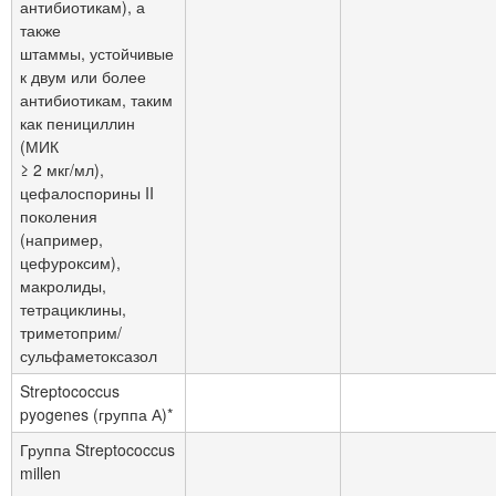
антибиотикам), а
также
штаммы, устойчивые
к двум или более
антибиотикам, таким
как пенициллин
(МИК
≥ 2 мкг/мл),
цефалоспорины II
поколения
(например,
цефуроксим),
макролиды,
тетрациклины,
триметоприм/
сульфаметоксазол
Streptococcus
pyogenes (группа А)*
Группа Streptococcus
millen