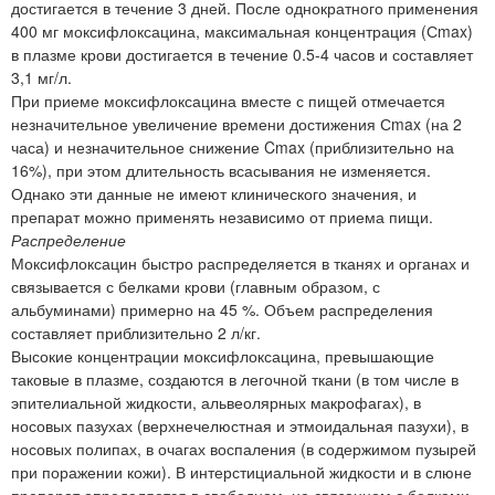
достигается в течение 3 дней. После однократного применения
400 мг моксифлоксацина, максимальная концентрация (Сmax)
в плазме крови достигается в течение 0.5-4 часов и составляет
3,1 мг/л.
При приеме моксифлоксацина вместе с пищей отмечается
незначительное увеличение времени достижения Сmax (на 2
часа) и незначительное снижение Cmax (приблизительно на
16%), при этом длительность всасывания не изменяется.
Однако эти данные не имеют клинического значения, и
препарат можно применять независимо от приема пищи.
Распределение
Моксифлоксацин быстро распределяется в тканях и органах и
связывается с белками крови (главным образом, с
альбуминами) примерно на 45 %. Объем распределения
составляет приблизительно 2 л/кг.
Высокие концентрации моксифлоксацина, превышающие
таковые в плазме, создаются в легочной ткани (в том числе в
эпителиальной жидкости, альвеолярных макрофагах), в
носовых пазухах (верхнечелюстная и этмоидальная пазухи), в
носовых полипах, в очагах воспаления (в содержимом пузырей
при поражении кожи). В интерстициальной жидкости и в слюне
препарат определяется в свободном, не связанном с белками