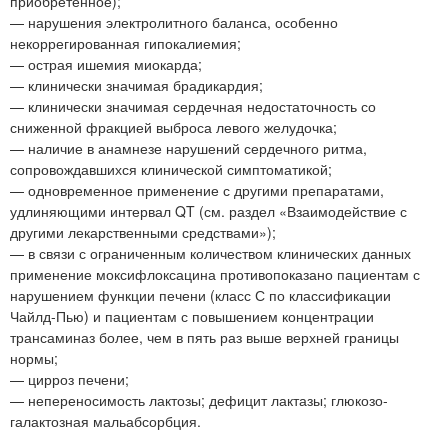
приобретенное);
— нарушения электролитного баланса, особенно
некоррегированная гипокалиемия;
— острая ишемия миокарда;
— клинически значимая брадикардия;
— клинически значимая сердечная недостаточность со
сниженной фракцией выброса левого желудочка;
— наличие в анамнезе нарушений сердечного ритма,
сопровождавшихся клинической симптоматикой;
— одновременное применение с другими препаратами,
удлиняющими интервал QT (см. раздел «Взаимодействие с
другими лекарственными средствами»);
— в связи с ограниченным количеством клинических данных
применение моксифлоксацина противопоказано пациентам с
нарушением функции печени (класс С по классификации
Чайлд-Пью) и пациентам с повышением концентрации
трансаминаз более, чем в пять раз выше верхней границы
нормы;
— цирроз печени;
— непереносимость лактозы; дефицит лактазы; глюкозо-
галактозная мальабсорбция.