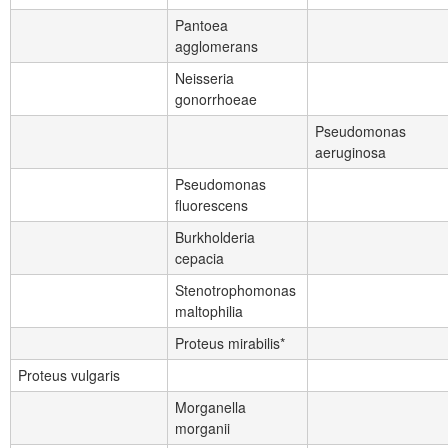
Pantoea
agglomerans
Neisseria
gonorrhoeae
Pseudomonas
aeruginosa
Pseudomonas
fluorescens
Burkholderia
cepacia
Stenotrophomonas
maltophilia
Proteus mirabilis*
Proteus vulgaris
Morganella
morganii