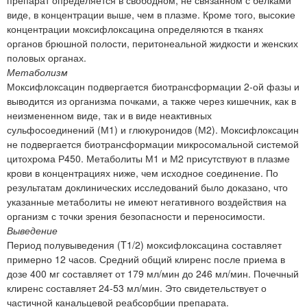
виде, в концентрации выше, чем в плазме. Кроме того, высокие
концентрации моксифлоксацина определяются в тканях
органов брюшной полости, перитонеальной жидкости и женских
половых органах.
Метаболизм
Моксифлоксацин подвергается биотрансформации 2-ой фазы и
выводится из организма почками, а также через кишечник, как в
неизмененном виде, так и в виде неактивных
сульфосоединений (М1) и глюкуронидов (М2). Моксифлоксацин
не подвергается биотрансформации микросомальной системой
цитохрома Р450. Метаболиты М1 и М2 присутствуют в плазме
крови в концентрациях ниже, чем исходное соединение. По
результатам доклинических исследований было доказано, что
указанные метаболиты не имеют негативного воздействия на
организм с точки зрения безопасности и переносимости.
Выведение
Период полувыведения (T1/2) моксифлоксацина составляет
примерно 12 часов. Средний общий клиренс после приема в
дозе 400 мг составляет от 179 мл/мин до 246 мл/мин. Почечный
клиренс составляет 24-53 мл/мин. Это свидетельствует о
частичной канальцевой реабсорбции препарата.