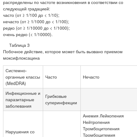
распределены по частоте возникновения в соответствии со
следующей градацией:
часто (от ≥ 1/100 до < 1/10);
нечасто (от ≥ 1/1000 до < 1/100);
редко (от ≥ 1/10000 до < 1/1000);
очень редко (< 1/10000).
Таблица 3
Побочное действие, которое может быть вызвано приемом
моксифлоксацина
Системно-
органные классы
Часто
Нечасто
(MedDRA)
Инфекционные и
Грибковые
паразитарные
суперинфекции
заболевания
Анемия Лейкопения
Нейтропения
Тромбоцитопения
Нарушения со
Тромбоцитемия