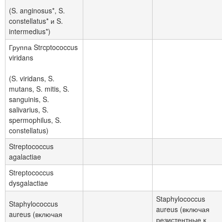
(S. anginosus*, S.
constellatus* и S.
intermedius*)
Группа Strcptococcus
viridans
(S. viridans, S.
mutans, S. mitis, S.
sanguinis, S.
salivarius, S.
spermophilus, S.
constellatus)
Streptococcus
agalactiae
Streptococcus
dysgalactiae
Staphylococcus
Staphylococcus
aureus (включая
aureus (включая
резистентные к