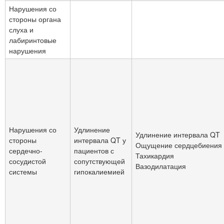
Нарушения со
стороны органа
слуха и
лабиринтовые
нарушения
Нарушения со
Удлинение
Удлинение интервала QT
стороны
интервала QT у
Ощущение сердцебиения
сердечно-
пациентов с
Тахикардия
сосудистой
сопутствующей
Вазодилатация
системы
гипокалиемией