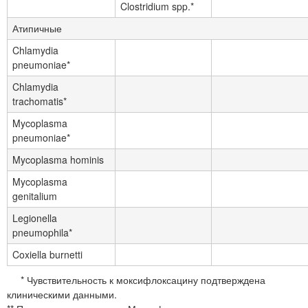
Clostridium spp.*
Атипичные
Chlamydia
pneumoniae*
Chlamydia
trachomatis*
Mycoplasma
pneumoniae*
Mycoplasma hominis
Mycoplasma
genitalium
Legionella
pneumophila*
Coxiella burnetti
* Чувствительность к моксифлоксацину подтверждена
клиническими данными.