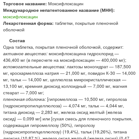
Торговое название:
Моксифлоксацин
Международное непатентованное название (МНН):
моксифлоксацин
Лекарственная форма:
таблетки, покрытые пленочной
оболочкой
Состав
Одна таблетка, покрытая пленочной оболочкой, содержит:
активное вещество:
моксифлоксацина гидрохлорид —
436,400 мг (в пересчете на моксифлоксацин — 400,000 мг);
вспомогательные вещества:
лактозы моногидрат — 187,500
мг, кроскармеллоза натрия — 21,000 мг, повидон К-30 — 14,000
мг, тальк — 14,000 мг, целлюлоза микрокристаллическая —
13,100 мг, кремния диоксид коллоидный — 7,000 мг, магния
стеарат — 7,000 мг;
пленочная оболочка:
[гипромеллоза — 10,500 мг, гипролоза
(гидроксипропилцеллюлоза) — 4,074 мг, тальк — 4,044 мг,
титана диоксид — 2,283 мг, железа оксид желтый (железа
оксид) — 0,099 мг] или [сухая смесь для пленочного покрытия,
содержащая гипромеллозу (50%), гипролозу
(гидроксипропилцеллюлозу) (19,4%), тальк (19,26%), титана
диоксид (10,87 %), железа оксид желтый (железа оксид) (0,47