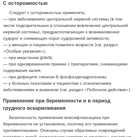
С осторожностью
Следует с осторожностью применять:
— при заболеваниях центральной нервной системы (в том
числе подозрительных в отношении вовлечения центральной
нервной системы), предрасполагающих к возникновению
судорог и снижающих порог судорожной активности;
— у женщин и пациентов пожилого возраста (см. раздел
«Особые указания»);
— при миастении gravis;
— при одновременном приеме с препаратами, снижающими
содержание калия;
— при дефиците глюкозо-6-фосфатдегидрогеназы:
— у больных психозами и пациентам с психическими
заболеваниями в анамнезе (см. раздел «Побочное действие»).
Применение при беременности и в период
грудного вскармливания
Безопасность применения моксифлоксацина при
беременности не установлена, поэтому его применение
противопоказано. Описаны случаи обратимых повреждений
суставов у детей, получающих некоторые хинолоны, однако не