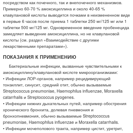
посредством как почечного, так и внепочечного механизмов.
Примерно 60-70 % амоксициллина и около 40-65 %
клавулановой кислоты выводится почками в неизмененном виде
в первые 6 часов после приема 1 таблетки 250 мг/125 мг или 1
таблетки 500 мг/125 мг. Одновременное введение пробенецида
замедляет выведение амоксициллина, но не клавулановой
кислоты (см. раздел «Взаимодействие с другими
лекарственными препаратами»).
ПОКАЗАНИЯ К ПРИМЕНЕНИЮ
Бактериальные инфекции, вызванные чувствительными к
амоксициллину/клавулановой кислоте микроорганизмами:
• Инфекции ЛОР-органов, например рецидивирующий
тонзиллит, синусит, средний отит, обычно вызываемые
Streptococcus pneumoniae, Haemophilus influenzae, Moraxella
catarrhalis и Streptococcus pyogenes.
• Инфекции нижних дыхательных путей, например обострения
хронического бронхита, долевая пневмония и
бронхопневмония, обычно вызываемые Streptococcus
pneumoniae, Haemophilus influenzae и Moraxella catarrhalis.
• Инфекции мочеполового тракта, например цистит, уретрит,