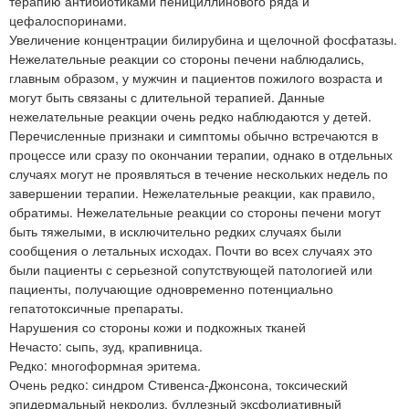
терапию антибиотиками пенициллинового ряда и
цефалоспоринами.
Увеличение концентрации билирубина и щелочной фосфатазы.
Нежелательные реакции со стороны печени наблюдались,
главным образом, у мужчин и пациентов пожилого возраста и
могут быть связаны с длительной терапией. Данные
нежелательные реакции очень редко наблюдаются у детей.
Перечисленные признаки и симптомы обычно встречаются в
процессе или сразу по окончании терапии, однако в отдельных
случаях могут не проявляться в течение нескольких недель по
завершении терапии. Нежелательные реакции, как правило,
обратимы. Нежелательные реакции со стороны печени могут
быть тяжелыми, в исключительно редких случаях были
сообщения о летальных исходах. Почти во всех случаях это
были пациенты с серьезной сопутствующей патологией или
пациенты, получающие одновременно потенциально
гепатотоксичные препараты.
Нарушения со стороны кожи и подкожных тканей
Нечасто: сыпь, зуд, крапивница.
Редко: многоформная эритема.
Очень редко: синдром Стивенса-Джонсона, токсический
эпидермальный некролиз, буллезный эксфолиативный