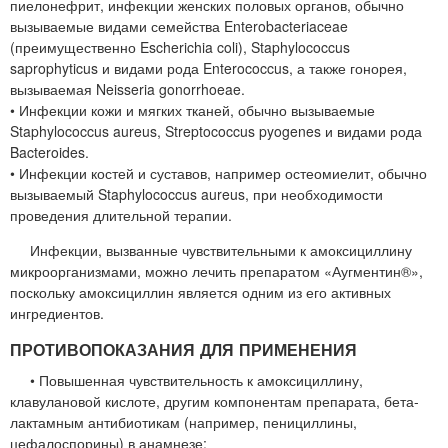
пиелонефрит, инфекции женских половых органов, обычно
вызываемые видами семейства Enterobacteriaceae
(преимущественно Escherichia coli), Staphylococcus
saprophyticus и видами рода Enterococcus, а также гонорея,
вызываемая Neisseria gonorrhoeae.
• Инфекции кожи и мягких тканей, обычно вызываемые
Staphylococcus aureus, Streptococcus pyogenes и видами рода
Bacteroides.
• Инфекции костей и суставов, например остеомиелит, обычно
вызываемый Staphylococcus aureus, при необходимости
проведения длительной терапии.
Инфекции, вызванные чувствительными к амоксициллину
микроорганизмами, можно лечить препаратом «Аугментин®»,
поскольку амоксициллин является одним из его активных
ингредиентов.
ПРОТИВОПОКАЗАНИЯ ДЛЯ ПРИМЕНЕНИЯ
• Повышенная чувствительность к амоксициллину,
клавулановой кислоте, другим компонентам препарата, бета-
лактамным антибиотикам (например, пенициллины,
цефалоспорины) в анамнезе;