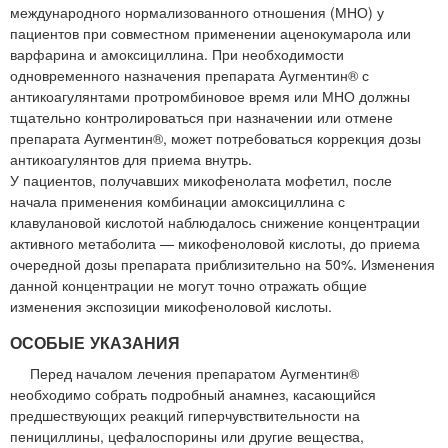
международного нормализованного отношения (МНО) у
пациентов при совместном применении аценокумарола или
варфарина и амоксициллина. При необходимости
одновременного назначения препарата Аугментин® с
антикоагулянтами протромбиновое время или МНО должны
тщательно контролироваться при назначении или отмене
препарата Аугментин®, может потребоваться коррекция дозы
антикоагулянтов для приема внутрь.
У пациентов, получавших микофенолата мофетил, после
начала применения комбинации амоксициллина с
клавулановой кислотой наблюдалось снижение концентрации
активного метаболита — микофеноловой кислоты, до приема
очередной дозы препарата приблизительно на 50%. Изменения
данной концентрации не могут точно отражать общие
изменения экспозиции микофеноловой кислоты.
ОСОБЫЕ УКАЗАНИЯ
Перед началом лечения препаратом Аугментин®
необходимо собрать подробный анамнез, касающийся
предшествующих реакций гиперчувствительности на
пенициллины, цефалоспорины или другие вещества,