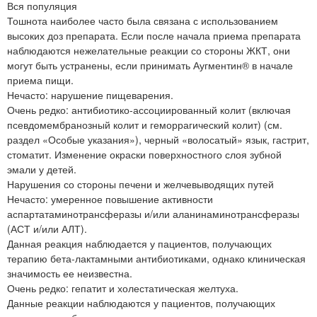
Вся популяция
Тошнота наиболее часто была связана с использованием
высоких доз препарата. Если после начала приема препарата
наблюдаются нежелательные реакции со стороны ЖКТ, они
могут быть устранены, если принимать Аугментин® в начале
приема пищи.
Нечасто: нарушение пищеварения.
Очень редко: антибиотико-ассоциированный колит (включая
псевдомембранозный колит и геморрагический колит) (см.
раздел «Особые указания»), черный «волосатый» язык, гастрит,
стоматит. Изменение окраски поверхностного слоя зубной
эмали у детей.
Нарушения со стороны печени и желчевыводящих путей
Нечасто: умеренное повышение активности
аспартатаминотрансферазы и/или аланинаминотрансферазы
(АСТ и/или АЛТ).
Данная реакция наблюдается у пациентов, получающих
терапию бета-лактамными антибиотиками, однако клиническая
значимость ее неизвестна.
Очень редко: гепатит и холестатическая желтуха.
Данные реакции наблюдаются у пациентов, получающих