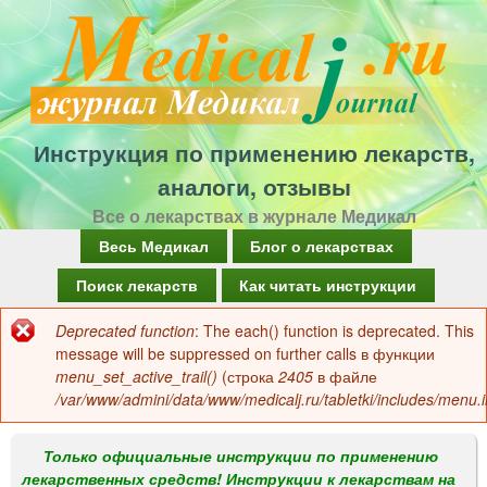
Перейти
к
основному
содержанию
Инструкция по применению лекарств,
аналоги, отзывы
Все о лекарствах в журнале Медикал
Г
Весь Медикал
Блог о лекарствах
л
Поиск лекарств
Как читать инструкции
а
Deprecated function
: The each() function is deprecated. This
Сообщение
в
message will be suppressed on further calls в функции
об
menu_set_active_trail()
(строка
2405
в файле
н
/var/www/admini/data/www/medicalj.ru/tabletki/includes/menu.i
ошибке
о
е
Только официальные инструкции по применению
лекарственных средств! Инструкции к лекарствам на