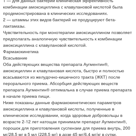
1 — для данных бактерий клиническая эффективность
комбинации амоксициллина с клавулановой кислотой была
продемонстрирована в клинических исследованиях.
2 — штаммы этих видов бактерий не продуцируют бета-
лактамазы.
Чувствительность при монотерапии амоксициллином позволяет
предполагать аналогичную чувствительность к комбинации
амоксициллина с клавулановой кислотой.
Фармакокинетика
Всасывание
Оба действующих вещества препарата Аугментин®,
амоксициллин и клавулановая кислота, быстро и полностью
всасываются из желудочно-кишечного тракта (ЖКТ) после
перорального приема. Абсорбция действующих веществ
препарата Аугментин® оптимальна в случае приема препарата
в начале приема пищи.
Ниже показаны данные фармакокинетических параметров
амоксициллина и клавулановой кислоты, полученные в
клиническом исследовании, когда здоровые добровольцы в
возрасте 2-12 лет натощак принимали препарат Аугментин®,
порошок для приготовления суспензии для приема внутрь, 200
мг/28,5 мг в 5 мл (228,5 мг) в дозе 45 мг/6,4 мг/кг в сутки,