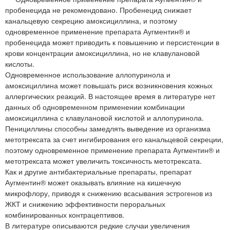
пробенецида не рекомендовано. Пробенецид снижает
канальцевую секрецию амоксициллина, и поэтому
одновременное применение препарата Аугментин® и
пробенецида может приводить к повышению и персистенции в
крови концентрации амоксициллина, но не клавулановой
кислоты.
Одновременное использование аллопуринола и
амоксициллина может повышать риск возникновения кожных
аллергических реакций. В настоящее время в литературе нет
данных об одновременном применении комбинации
амоксициллина с клавулановой кислотой и аллопуринола.
Пенициллины способны замедлять выведение из организма
метотрексата за счет ингибирования его канальцевой секреции,
поэтому одновременное применение препарата Аугментин® и
метотрексата может увеличить токсичность метотрексата.
Как и другие антибактериальные препараты, препарат
Аугментин® может оказывать влияние на кишечную
микрофлору, приводя к снижению всасывания эстрогенов из
ЖКТ и снижению эффективности пероральных
комбинированных контрацептивов.
В литературе описываются редкие случаи увеличения