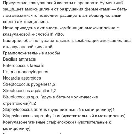
Присутствие клавулановой кислоты в препарате Аугментин®
защищает амоксициллин от разрушения ферментами — бета-
лактамазами, что позволяет расширить антибактериальный
спектр амоксициллина.
Ниже приведена активность комбинации амоксициллина с
клавулановой кислотой in vitro.
Бактерии, обычно чувствительные к комбинации амоксициллина
с клавулановой кислотой
Грамположительные аэробы
Bacillus anthracis
Enterococcus faecalis
Listeria monocytogenes
Nocardia asteroides
Streptococcus pyogenes1,2
Streptococcus agalactiae1,2
Streptococcus spp. (другие бета-гемолитические
стрептококки)1,2
Staphylococcus aureus (чувствительный к метициллину)1
Staphylococcus saprophyticus (чувствительный к метициллину)
Коагулазонегативные стафилококки (чувствительные к
метициллину)