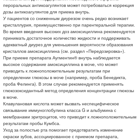
пероральных антикоагулянтов может потребоваться коррекция
дозы антикоагулянтов для приема внутрь.
У пациентов со сниженным диурезом очень редко возникает
кристаллурия, преимущественно при парентеральной терапии.
Во время введения высоких доз амоксициллина рекомендуется
принимать достаточное количество жидкости и поддерживать
адекватный диурез для уменьшения вероятности образования
кристаллов амоксициллина (см. раздел «Передозировка»).
При приеме препарата Аугментин® внутрь наблюдается
высокое содержание амоксициллина в моче, что может
приводить к ложноположительным результатам при
определении глюкозы в моче (например, проба Бенедикта,
проба Фелинга). В этом случае рекомендуется применять
глюкозоксидантный метод определения концентрации глюкозы
в моче.
Клавулановая кислота может вызвать неспецифическое
связывание иммуноглобулина класса G и альбумина с
мембранами эритроцитов, что приводит к ложноположительным
результатам пробы Кумбса.
Уход за полостью рта помогает предотвратить изменение
окраски зубов, ассоциированное с приемом препарата,