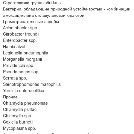
Стрептококки группы Viridans
Бактерии, обладающие природной устойчивостью к комбинации
амоксициллина с клавулановой кислотой
Грамотрицательные аэробы
Acinetobacter spp.
Citrobacter freundii
Enterobacter spp.
Hafnia alvei
Legionella pneumophila
Morganella morganii
Providencia spp.
Pseudomonas spp.
Serratia spp.
Stenotrophomonas maltophilia
Yersinia enterocolitica
Прочие
Chlamydia pneumoniae
Chlamydia psittaci
Chlamydia spp.
Coxiella burnetii
Mycoplasma spp.