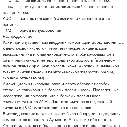
Cmax — максимальная концентрация в плазме крови.
Tmax — время достижения максимальной концентрации в
плазме крови.
AUC — площадь под кривой зависимости «концентрация-
время».
T1/2 — период полувыведения.
Распределение
Как и при внутривенном введении комбинации амоксициллина с
клавулановой кислотой, терапевтические концентрации
амоксициллина и клавулановой кислоты обнаруживаются в
различных тканях и интерстициальной жидкости (в желчном
пузыре, тканях брюшной полости, коже, жировой и мышечной
тканях, синовиальной и перитонеальной жидкостях, желчи,
гнойном отделяемом).
Амоксициллин и клавулановая кислота обладают слабой
степенью связывания с белками плазмы крови. Проведенные
исследования показали, что с белками плазмы крови
связывается около 25 % общего количества клавулановой
кислоты и 18 % амоксициллина в плазме крови.
В исследованиях на животных не было обнаружено кумуляции
компонентов препарата Аугментин® в каком-либо органе.
Амоксициллин, как и большинство пенициллинов, проникает в