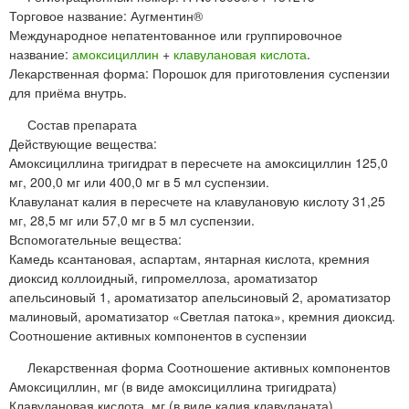
Торговое название: Аугментин®
Международное непатентованное или группировочное
название:
амоксициллин
+
клавулановая кислота
.
Лекарственная форма: Порошок для приготовления суспензии
для приёма внутрь.
Состав препарата
Действующие вещества:
Амоксициллина тригидрат в пересчете на амоксициллин 125,0
мг, 200,0 мг или 400,0 мг в 5 мл суспензии.
Клавуланат калия в пересчете на клавулановую кислоту 31,25
мг, 28,5 мг или 57,0 мг в 5 мл суспензии.
Вспомогательные вещества:
Камедь ксантановая, аспартам, янтарная кислота, кремния
диоксид коллоидный, гипромеллоза, ароматизатор
апельсиновый 1, ароматизатор апельсиновый 2, ароматизатор
малиновый, ароматизатор «Светлая патока», кремния диоксид.
Соотношение активных компонентов в суспензии
Лекарственная форма Соотношение активных компонентов
Амоксициллин, мг (в виде амоксициллина тригидрата)
Клавулановая кислота, мг (в виде калия клавуланата)