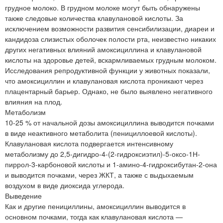
грудное молоко. В грудном молоке могут быть обнаружены
также следовые количества клавулановой кислоты. За
исключением возможности развития сенсибилизации, диареи и
кандидоза слизистых оболочек полости рта, неизвестно никаких
других негативных влияний амоксициллина и клавулановой
кислоты на здоровье детей, вскармливаемых грудным молоком.
Исследования репродуктивной функции у животных показали,
что амоксициллин и клавулановая кислота проникают через
плацентарный барьер. Однако, не было выявлено негативного
влияния на плод.
Метаболизм
10-25 % от начальной дозы амоксициллина выводится почками
в виде неактивного метаболита (пенициллоевой кислоты).
Клавулановая кислота подвергается интенсивному
метаболизму до 2,5-дигидро-4-(2-гидроксиэтил)-5-оксо-1Н-
пиррол-3-карбоновой кислоты и 1-амино-4-гидроксибутан-2-она
и выводится почками, через ЖКТ, а также с выдыхаемым
воздухом в виде диоксида углерода.
Выведение
Как и другие пенициллины, амоксициллин выводится в
основном почками, тогда как клавулановая кислота —