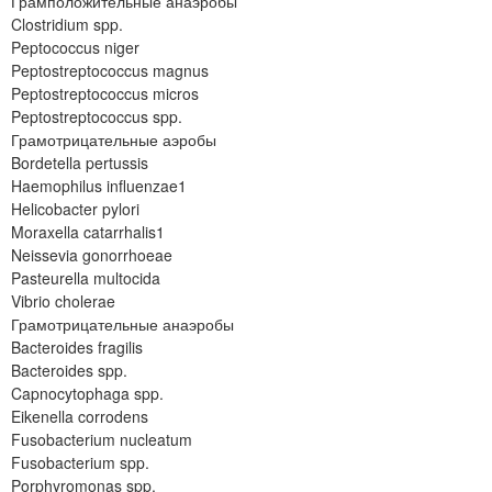
Грамположительные анаэробы
Clostridium spp.
Peptococcus niger
Peptostreptococcus magnus
Peptostreptococcus micros
Peptostreptococcus spp.
Грамотрицательные аэробы
Bordetella pertussis
Haemophilus influenzae1
Helicobacter pylori
Moraxella catarrhalis1
Neissevia gonorrhoeae
Pasteurella multocida
Vibrio cholerae
Грамотрицательные анаэробы
Bacteroides fragilis
Bacteroides spp.
Capnocytophaga spp.
Eikenella corrodens
Fusobacterium nucleatum
Fusobacterium spp.
Porphyromonas spp.