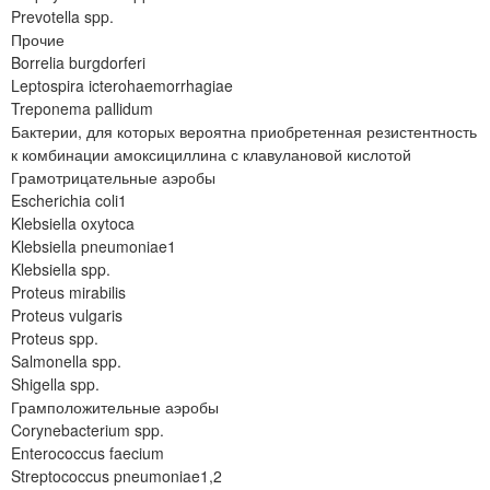
Prevotella spp.
Прочие
Borrelia burgdorferi
Leptospira icterohaemorrhagiae
Treponema pallidum
Бактерии, для которых вероятна приобретенная резистентность
к комбинации амоксициллина с клавулановой кислотой
Грамотрицательные аэробы
Escherichia coli1
Klebsiella oxytoca
Klebsiella pneumoniae1
Klebsiella spp.
Proteus mirabilis
Proteus vulgaris
Proteus spp.
Salmonella spp.
Shigella spp.
Грамположительные аэробы
Corynebacterium spp.
Enterococcus faecium
Streptococcus pneumoniae1,2