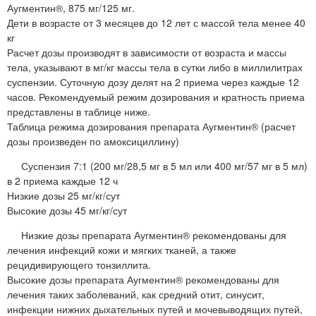
Аугментин®, 875 мг/125 мг.
Дети в возрасте от 3 месяцев до 12 лет с массой тела менее 40
кг
Расчет дозы производят в зависимости от возраста и массы
тела, указывают в мг/кг массы тела в сутки либо в миллилитрах
суспензии. Суточную дозу делят на 2 приема через каждые 12
часов. Рекомендуемый режим дозирования и кратность приема
представлены в таблице ниже.
Таблица режима дозирования препарата Аугментин® (расчет
дозы произведен по амоксициллину)
Суспензия 7:1 (200 мг/28,5 мг в 5 мл или 400 мг/57 мг в 5 мл)
в 2 приема каждые 12 ч
Низкие дозы 25 мг/кг/сут
Высокие дозы 45 мг/кг/сут
Низкие дозы препарата Аугментин® рекомендованы для
лечения инфекций кожи и мягких тканей, а также
рецидивирующего тонзиллита.
Высокие дозы препарата Аугментин® рекомендованы для
лечения таких заболеваний, как средний отит, синусит,
инфекции нижних дыхательных путей и мочевыводящих путей,