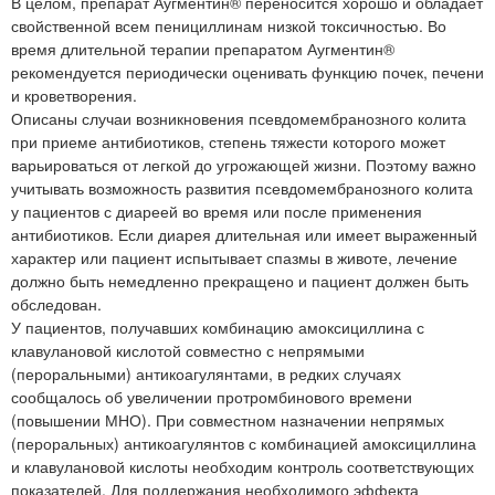
В целом, препарат Аугментин® переносится хорошо и обладает
свойственной всем пенициллинам низкой токсичностью. Во
время длительной терапии препаратом Аугментин®
рекомендуется периодически оценивать функцию почек, печени
и кроветворения.
Описаны случаи возникновения псевдомембранозного колита
при приеме антибиотиков, степень тяжести которого может
варьироваться от легкой до угрожающей жизни. Поэтому важно
учитывать возможность развития псевдомембранозного колита
у пациентов с диареей во время или после применения
антибиотиков. Если диарея длительная или имеет выраженный
характер или пациент испытывает спазмы в животе, лечение
должно быть немедленно прекращено и пациент должен быть
обследован.
У пациентов, получавших комбинацию амоксициллина с
клавулановой кислотой совместно с непрямыми
(пероральными) антикоагулянтами, в редких случаях
сообщалось об увеличении протромбинового времени
(повышении МНО). При совместном назначении непрямых
(пероральных) антикоагулянтов с комбинацией амоксициллина
и клавулановой кислоты необходим контроль соответствующих
показателей. Для поддержания необходимого эффекта