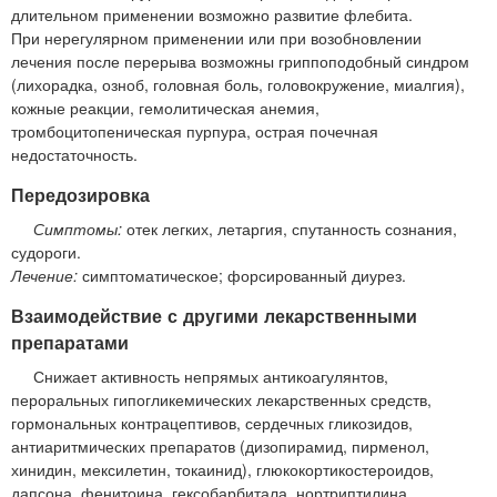
длительном применении возможно развитие флебита.
При нерегулярном применении или при возобновлении
лечения после перерыва возможны гриппоподобный синдром
(лихорадка, озноб, головная боль, головокружение, миалгия),
кожные реакции, гемолитическая анемия,
тромбоцитопеническая пурпура, острая почечная
недостаточность.
Передозировка
Симптомы:
отек легких, летаргия, спутанность сознания,
судороги.
Лечение:
симптоматическое; форсированный диурез.
Взаимодействие с другими лекарственными
препаратами
Снижает активность непрямых антикоагулянтов,
пероральных гипогликемических лекарственных средств,
гормональных контрацептивов, сердечных гликозидов,
антиаритмических препаратов (дизопирамид, пирменол,
хинидин, мексилетин, токаинид), глюкокортикостероидов,
дапсона, фенитоина, гексобарбитала, нортриптилина,