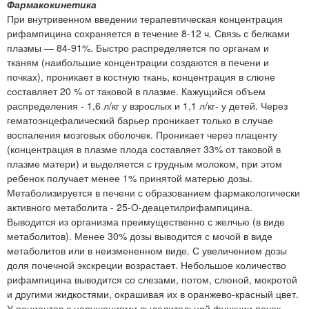
Фармакокинетика
При внутривенном введении терапевтическая концентрация
рифампицина сохраняется в течение 8-12 ч. Связь с белками
плазмы — 84-91%. Быстро распределяется по органам и
тканям (наибольшие концентрации создаются в печени и
почках), проникает в костную ткань, концентрация в слюне
составляет 20 % от таковой в плазме. Кажущийся объем
распределения - 1,6 л/кг у взрослых и 1,1 л/кг- у детей. Через
гематоэнцефалический барьер проникает только в случае
воспаления мозговых оболочек. Проникает через плаценту
(концентрация в плазме плода составляет 33% от таковой в
плазме матери) и выделяется с грудным молоком, при этом
ребенок получает менее 1% принятой матерью дозы.
Метаболизируется в печени с образованием фармакологически
активного метаболита - 25-О-деацетилрифампицина.
Выводится из организма преимущественно с желчью (в виде
метаболитов). Менее 30% дозы выводится с мочой в виде
метаболитов или в неизмененном виде. С увеличением дозы
доля почечной экскреции возрастает. Небольшое количество
рифампицина выводится со слезами, потом, слюной, мокротой
и другими жидкостями, окрашивая их в оранжево-красный цвет.
У пациентов с нарушениями выделительной функции почек