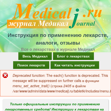
Перейти
к
основному
содержанию
Инструкция по применению лекарств,
аналоги, отзывы
Все о лекарствах в журнале Медикал
Г
Весь Медикал
Блог о лекарствах
л
Поиск лекарств
Как читать инструкции
а
Deprecated function
: The each() function is deprecated. This
Сообщение
в
message will be suppressed on further calls в функции
об
menu_set_active_trail()
(строка
2405
в файле
н
/var/www/admini/data/www/medicalj.ru/tabletki/includes/menu.i
ошибке
о
е
Только официальные инструкции по применению
лекарственных средств! Инструкции к лекарствам на