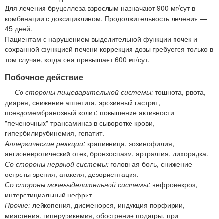
Для лечения бруцеллеза взрослым назначают 900 мг/сут в
комбинации с доксициклином. Продолжительность лечения —
45 дней.
Пациентам с нарушением выделительной функции почек и
сохранной функцией печени коррекция дозы требуется только в
том случае, когда она превышает 600 мг/сут.
Побочное действие
Со стороны пищеварительной системы:
тошнота, рвота,
диарея, снижение аппетита, эрозивный гастрит,
псевдомембранозный колит; повышение активности
"печеночных" трансаминаз в сыворотке крови,
гипербилирубинемия, гепатит.
Аллергические реакции:
крапивница, эозинофилия,
ангионевротический отек, бронхоспазм, артралгия, лихорадка.
Со стороны нервной системы:
головная боль, снижение
остроты зрения, атаксия, дезориентация.
Со стороны мочевыделительной системы:
нефронекроз,
интерстициальный нефрит.
Прочие:
лейкопения, дисменорея, индукция порфирии,
миастения, гиперурикемия, обострение подагры, при