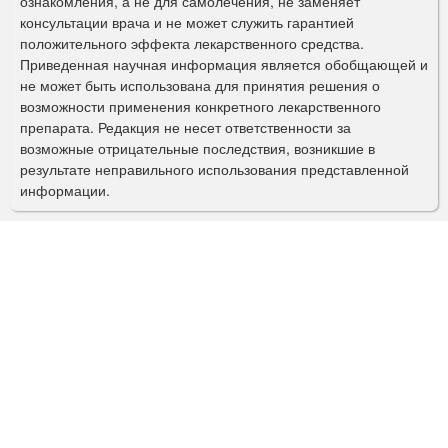
ознакомления, а не для самолечения, не заменяет
м
консультации врача и не может служить гарантией
а
положительного эффекта лекарственного средства.
Приведенная научная информация является обобщающей и
п
не может быть использована для принятия решения о
о
возможности применения конкретного лекарственного
препарата. Редакция не несет ответственности за
и
возможные отрицательные последствия, возникшие в
с
результате неправильного использования представленной
информации.
к
а