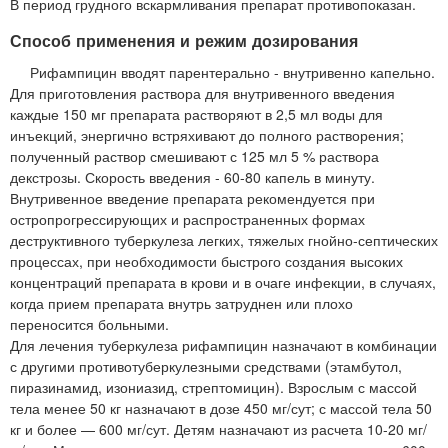
В период грудного вскармливания препарат противопоказан.
Способ применения и режим дозирования
Рифампицин вводят парентерально - внутривенно капельно.
Для приготовления раствора для внутривенного введения
каждые 150 мг препарата растворяют в 2,5 мл воды для
инъекций, энергично встряхивают до полного растворения;
полученный раствор смешивают с 125 мл 5 % раствора
декстрозы. Скорость введения - 60-80 капель в минуту.
Внутривенное введение препарата рекомендуется при
остропрогрессирующих и распространенных формах
деструктивного туберкулеза легких, тяжелых гнойно-септических
процессах, при необходимости быстрого создания высоких
концентраций препарата в крови и в очаге инфекции, в случаях,
когда прием препарата внутрь затруднен или плохо
переносится больными.
Для лечения туберкулеза рифампицин назначают в комбинации
с другими противотуберкулезными средствами (этамбутол,
пиразинамид, изониазид, стрептомицин). Взрослым с массой
тела менее 50 кг назначают в дозе 450 мг/сут; с массой тела 50
кг и более — 600 мг/сут. Детям назначают из расчета 10-20 мг/