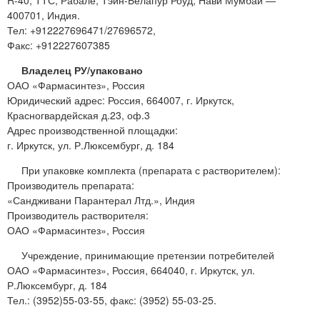
R-40, ТТС, Рабале, Тэйн-Белапур Роуд, Нави Мумбай —
400701, Индия.
Тел: +912227696471/27696572,
Факс: +912227607385
Владелец РУ/упаковано
ОАО «Фармасинтез», Россия
Юридический адрес: Россия, 664007, г. Иркутск,
Красногвардейская д.23, оф.3
Адрес производственной площадки:
г. Иркутск, ул. Р.Люксембург, д. 184
При упаковке комплекта (препарата с растворителем):
Производитель препарата:
«Сандживани Парантерал Лтд.», Индия
Производитель растворителя:
ОАО «Фармасинтез», Россия
Учреждение, принимающие претензии потребителей
ОАО «Фармасинтез», Россия, 664040, г. Иркутск, ул.
Р.Люксембург, д. 184
Тел.: (3952)55-03-55, факс: (3952) 55-03-25.