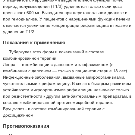
период полувыведения (Т1/2) удлиняется только если доза
превышает 600 мг. Выводится при перитонеальном диализе и
при гемодиализе. У пациентов с нарушениями функции печени
отмечается увеличение концентрации рифампицина в плазме и
удлинение Т1/2.
Показания к применению
Туберкулез всех форм и локализаций в составе
комбинированной терапии.
Лепра — в комбинации с дапсоном и клофазимином (в
комбинации с дапсоном — только у пациентов старше 18 лет).
Инфекционные заболевания, вызванные микроорганизмами,
чувствительными к рифампицину. В связи с быстрым развитием
устойчивости микроорганизмов рифампицин назначают только
при резистентности к другим антибактериальным препаратам, в
составе комбинированной противомикробной терапии.
Бруцеллез - в составе комбинированной терапии с
доксициклином.
Противопоказания
Повышенная чувствительность к рифампицину (а также к