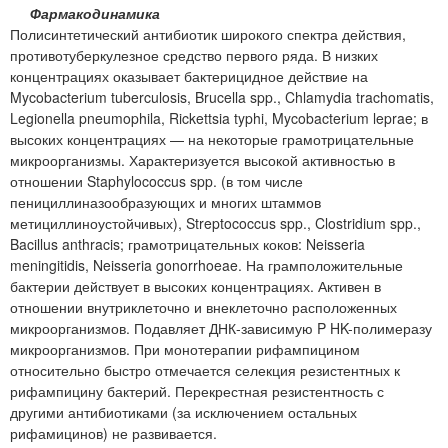
Фармакодинамика
Полисинтетический антибиотик широкого спектра действия,
противотуберкулезное средство первого ряда. В низких
концентрациях оказывает бактерицидное действие на
Mycobacterium tuberculosis, Brucella spp., Chlamydia trachomatis,
Legionella pneumophila, Rickettsia typhi, Mycobacterium leprae; в
высоких концентрациях — на некоторые грамотрицательные
микроорганизмы. Характеризуется высокой активностью в
отношении Staphylococcus spp. (в том числе
пенициллиназообразующих и многих штаммов
метициллиноустойчивых), Streptococcus spp., Clostridium spp.,
Bacillus anthracis; грамотрицательных коков: Neisseria
meningitidis, Neisseria gonorrhoeae. На грамположительные
бактерии действует в высоких концентрациях. Активен в
отношении внутриклеточно и внеклеточно расположенных
микроорганизмов. Подавляет ДНК-зависимую P HK-полимеразу
микроорганизмов. При монотерапии рифампицином
относительно быстро отмечается селекция резистентных к
рифампицину бактерий. Перекрестная резистентность с
другими антибиотиками (за исключением остальных
рифамицинов) не развивается.