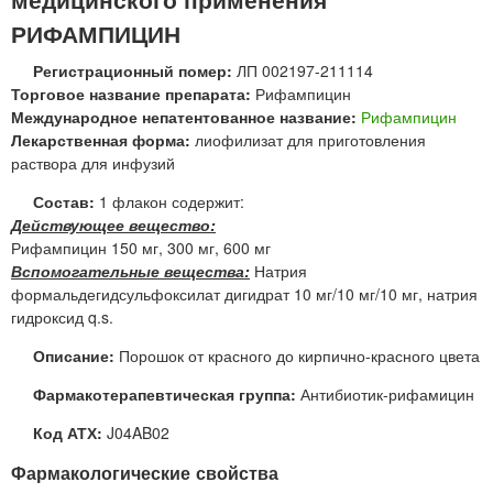
РИФАМПИЦИН
Регистрационный помер:
ЛП 002197-211114
Торговое название препарата:
Рифампицин
Международное непатентованное название:
Рифампицин
Лекарственная форма:
лиофилизат для приготовления
раствора для инфузий
Состав:
1 флакон содержит:
Действующее вещество:
Рифампицин 150 мг, 300 мг, 600 мг
Вспомогательные вещества:
Натрия
формальдегидсульфоксилат дигидрат 10 мг/10 мг/10 мг, натрия
гидроксид q.s.
Описание:
Порошок от красного до кирпично-красного цвета
Фармакотерапевтическая группа:
Антибиотик-рифамицин
Код АТХ:
J04AB02
Фармакологические свойства