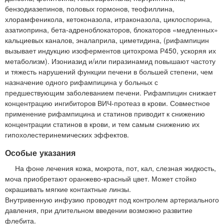
бензодиазепинов, половых гормонов, теофиллина,
хлорамфеникола, кетоконазола, итраконазола, циклоспорина,
азатиоприна, бета-адреноблокаторов, блокаторов «медленных»
кальциевых каналов, эналаприла, циметидина, (рифампицин
вызывает индукцию изоферментов цитохрома Р450, ускоряя их
метаболизм). Изониазид и/или пиразинамид повышают частоту
и тяжесть нарушений функции печени в большей степени, чем
назначение одного рифампицина у больных с
предшествующим заболеванием печени. Рифампицин снижает
концентрацию ингибиторов ВИЧ-протеаз в крови. Совместное
применение рифампицина и статинов приводит к снижению
концентрации статинов в крови, и тем самым снижению их
гипохолестеринемических эффектов.
Особые указания
На фоне лечения кожа, мокрота, пот, кал, слезная жидкость,
моча приобретают оранжево-красный цвет. Может стойко
окрашивать мягкие контактные линзы.
Внутривенную инфузию проводят под контролем артериального
давления, при длительном введении возможно развитие
флебита.