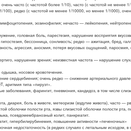
ень часто (с частотой более 1/10), часто (с частотой не менее 1/
1/100), редко (с частотой не менее 1/10000, но менее 1/1000), очен
лимфоцитопения, эозинофилия; нечасто — лейкопения, нейтропен
ужение, головная боль, парестезия, нарушение восприятия вкусов
 гипостезия, бессонница, сонливость; редко — ажитация, бред, га
вность, агрессия, аносмия, потеря вкусовых ощущений, паросмия,
вертиго, нарушение зрения; неизвестная частота — нарушение слуха
 одышка, носовое кровотечение.
ение сердцебиения; очень редко — снижение артериального давле
T, аритмия типа «пируэт».
е заболевания, фарингит, пневмония, кандидоз, в том числе слиз
, диарея, боль в животе, метеоризм (вздутие живота), часто — рв
истой оболочки полости рта, язвы слизистой оболочки полости рта,
зыка, псевдомембранозный колит, панкреатит.
атит, гипербилирубинемия, повышение активности «печеночных»
ночная недостаточность (в редких случаях с летальным исходом, в