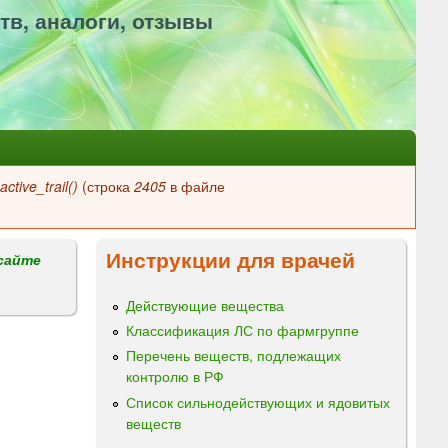
тв, аналоги, отзывы
ctive_trail()
(строка
2405
в файле
Инструкции для врачей
сайте
Действующие вещества
Классификация ЛС по фармгруппе
Перечень веществ, подлежащих
контролю в РФ
Список сильнодействующих и ядовитых
веществ