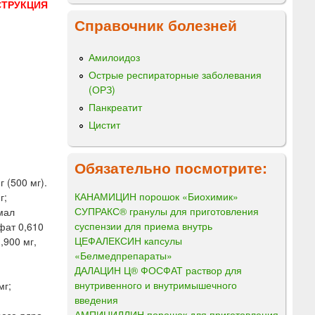
СТРУКЦИЯ
Справочник болезней
Амилоидоз
Острые респираторные заболевания
(ОРЗ)
Панкреатит
Цистит
Обязательно посмотрите:
 (500 мг).
КАНАМИЦИН порошок «Биохимик»
г;
СУПРАКС® гранулы для приготовления
хмал
суспензии для приема внутрь
фат 0,610
ЦЕФАЛЕКСИН капсулы
,900 мг,
«Белмедпрепараты»
ДАЛАЦИН Ц® ФОСФАТ раствор для
внутривенного и внутримышечного
мг;
введения
АМПИЦИЛЛИН порошок для приготовления
резе ядро