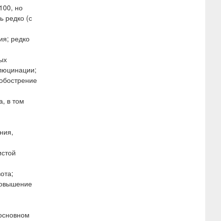
100, но
ь редко (с
ия; редко
ых
ллюцинации;
 обострение
, в том
ния,
истой
ота;
 повышение
 основном