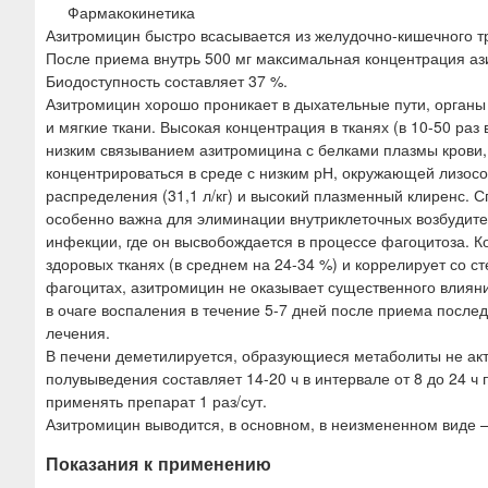
Фармакокинетика
Азитромицин быстро всасывается из желудочно-кишечного тр
После приема внутрь 500 мг максимальная концентрация азит
Биодоступность составляет 37 %.
Азитромицин хорошо проникает в дыхательные пути, органы и
и мягкие ткани. Высокая концентрация в тканях (в 10-50 ра
низким связыванием азитромицина с белками плазмы крови, 
концентрироваться в среде с низким рН, окружающей лизос
распределения (31,1 л/кг) и высокий плазменный клиренс. 
особенно важна для элиминации внутриклеточных возбудите
инфекции, где он высвобождается в процессе фагоцитоза. К
здоровых тканях (в среднем на 24-34 %) и коррелирует со 
фагоцитах, азитромицин не оказывает существенного влиян
в очаге воспаления в течение 5-7 дней после приема послед
лечения.
В печени деметилируется, образующиеся метаболиты не акт
полувыведения составляет 14-20 ч в интервале от 8 до 24 ч 
применять препарат 1 раз/сут.
Азитромицин выводится, в основном, в неизмененном виде 
Показания к применению