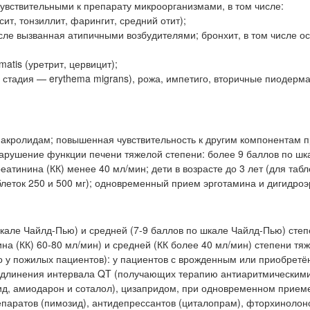
вствительными к препарату микроорганизмами, в том числе:
ит, тонзиллит, фарингит, средний отит);
сле вызванная атипичными возбудителями; бронхит, в том числе о
atis (уретрит, цервицит);
 стадия — erythema migrans), рожа, импетиго, вторичные пиодерма
макролидам; повышенная чувствительность к другим компонентам п
нарушение функции печени тяжелой степени: более 9 баллов по шк
атинина (КК) менее 40 мл/мин; дети в возрасте до 3 лет (для табл
 таблеток 250 и 500 мг); одновременный прием эрготамина и дигидро
кале Чайлд-Пью) и средней (7-9 баллов по шкале Чайлд-Пью) сте
на (КК) 60-80 мл/мин) и средней (КК более 40 мл/мин) степени тяж
о у пожилых пациентов): у пациентов с врожденным или приобрет
 удлинения интервала QT (получающих терапию антиаритмическим
илид, амиодарон и соталол), цизапридом, при одновременном прием
епаратов (пимозид), антидепрессантов (циталопрам), фторхинолон