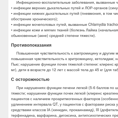
Инфекционно-воспалительные заболевания, вызванные чу
• инфекции верхних дыхательных путей и ЛОР-органов (синус
• инфекции нижних дыхательных путей (пневмония, в том чи
обострение хронического);
• инфекции мочеполовых путей, вызванные Chlamydia trachom
• инфекции кожи и мягких тканей (болезнь Лайма (начальная
обыкновенные (акне) средней степени тяжести).
Противопоказания
Повышенная чувствительность к азитромицину и другим 
повышенная чувствительность к эритромицину, кетолидам; 
Пью; нарушение функции почек тяжелой степени: клиренс кре
мг), дети в возрасте до 12 лет с массой тела до 45 кг (для
С осторожностью
При нарушениях функции печени легкой (5-6 баллов по ш
тяжести; нарушении функции почек легкой (клиренс креатини
пациентов с наличием проаритмогенных факторов (особенн
удлинением интервала QT, у пациентов с факторами риска
средствами классов IА (хинидин, прокаинамид), III (дофет
терфенадина, варфарина, дигоксина, антипсихотических пр