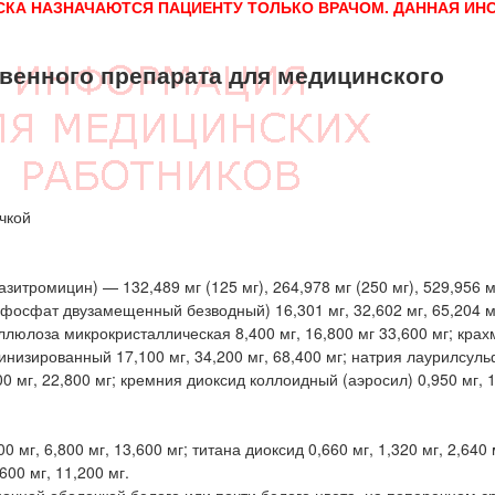
СКА НАЗНАЧАЮТСЯ ПАЦИЕНТУ ТОЛЬКО ВРАЧОМ. ДАННАЯ ИН
енного препарата для медицинского
чкой
итромицин) — 132,489 мг (125 мг), 264,978 мг (250 мг), 529,956 мг
фосфат двузамещенный безводный) 16,301 мг, 32,602 мг, 65,204 м
еллюлоза микрокристаллическая 8,400 мг, 16,800 мг 33,600 мг; кра
тинизированный 17,100 мг, 34,200 мг, 68,400 мг; натрия лаурилсуль
00 мг, 22,800 мг; кремния диоксид коллоидный (аэросил) 0,950 мг, 1
г, 6,800 мг, 13,600 мг; титана диоксид 0,660 мг, 1,320 мг, 2,640 
600 мг, 11,200 мг.
очной оболочкой белого или почти белого цвета, на поперечном с