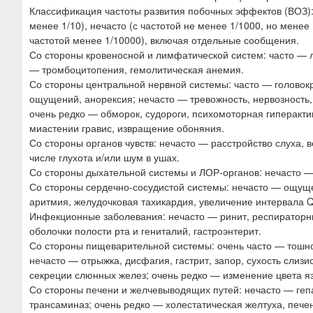
Классификация частоты развития побочных эффектов (ВОЗ): оч
менее 1/10), нечасто (с частотой не менее 1/1000, но менее 
частотой менее 1/10000), включая отдельные сообщения.
Со стороны кровеносной и лимфатической систем: часто — 
— тромбоцитопения, гемолитическая анемия.
Со стороны центральной нервной системы: часто — головокр
ощущений, анорексия; нечасто — тревожность, нервозность,
очень редко — обморок, судороги, психомоторная гиперакти
миастении гравис, извращение обоняния.
Со стороны органов чувств: нечасто — расстройство слуха, 
числе глухота и/или шум в ушах.
Со стороны дыхательной системы и ЛОР-органов: нечасто —
Со стороны сердечно-сосудистой системы: нечасто — ощущ
аритмия, желудочковая тахикардия, увеличение интервала Q
Инфекционные заболевания: нечасто — ринит, респираторны
оболочки полости рта и гениталий, гастроэнтерит.
Со стороны пищеварительной системы: очень часто — тошнота
нечасто — отрыжка, дисфагия, гастрит, запор, сухость слиз
секреции слюнных желез; очень редко — изменение цвета я
Со стороны печени и желчевыводящих путей: нечасто — геп
трансаминаз; очень редко — холестатическая желтуха, пече