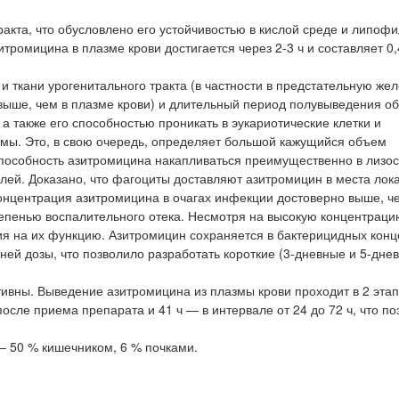
акта, что обусловлено его устойчивостью в кислой среде и липоф
ромицина в плазме крови достигается через 2-3 ч и составляет 0,4
 ткани урогенитального тракта (в частности в предстательную желе
з выше, чем в плазме крови) и длительный период полувыведения о
а также его способностью проникать в эукариотические клетки и
омы. Это, в свою очередь, определяет большой кажущийся объем
Способность азитромицина накапливаться преимущественно в лизо
лей. Доказано, что фагоциты доставляют азитромицин в места лок
онцентрация азитромицина в очагах инфекции достоверно выше, ч
степенью воспалительного отека. Несмотря на высокую концентраци
ия на их функцию. Азитромицин сохраняется в бактерицидных кон
ней дозы, что позволило разработать короткие (3-дневные и 5-дне
ивны. Выведение азитромицина из плазмы крови проходит в 2 этап
после приема препарата и 41 ч — в интервале от 24 до 72 ч, что по
— 50 % кишечником, 6 % почками.