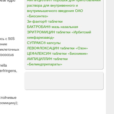
раствора для внутривенного и
внутримышечного введения ОАО
«Биосинтез»
Зи-фактор® таблетки
БАКТРОБАН® мазь назальная
ЭРИТРОМИЦИН таблетки «Ирбитский
химфармзавод»
сь с 50S
СУПРАКС® капсулы
ение
ЛЕВОФЛОКСАЦИН таблетки «Озон»
риклеточных
ЦЕФАЛЕКСИН таблетки «Биохимик»
tococcus
АМПИЦИЛЛИН таблетки
«Белмедпрепараты»
ella
erfringens,
устойчивые
ромицину);