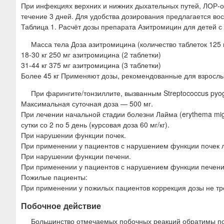
При инфекциях верхних и нижних дыхательных путей, ЛОР-орга
течение 3 дней. Для удобства дозирования предлагается вос
Таблица 1. Расчёт дозы препарата Азитромицин для детей с 
Масса тела Доза азитромицина (количество таблеток 125 
18-30 кг 250 мг азитромицина (2 таблетки)
31-44 кг 375 мг азитромицина (3 таблетки)
Более 45 кг Применяют дозы, рекомендованные для взросл
При фарингите/тонзиллите, вызванным Streptococcus pyogen
Максимальная суточная доза — 500 мг.
При лечении начальной стадии болезни Лайма (erythema migran
сутки со 2 по 5 день (курсовая доза 60 мг/кг).
При нарушении функции почек.
При применении у пациентов с нарушением функции почек ле
При нарушении функции печени.
При применении у пациентов с нарушением функции печени л
Пожилые пациенты:
При применении у пожилых пациентов коррекция дозы не тр
Побочное действие
Большинство отмечаемых побочных реакций обратимы по