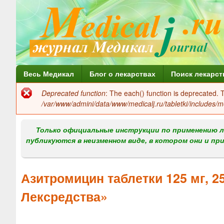
Г
Весь Медикал
Блог о лекарствах
Поиск лекарст
л
Deprecated function
: The each() function is deprecated.
Сообщение
а
/var/www/admini/data/www/medicalj.ru/tabletki/includes/m
об
в
ошибке
Только официальные инструкции по применению л
н
публикуются в неизменном виде, в котором они и пр
о
е
Азитромицин таблетки 125 мг, 2
м
Лексредства»
е
н