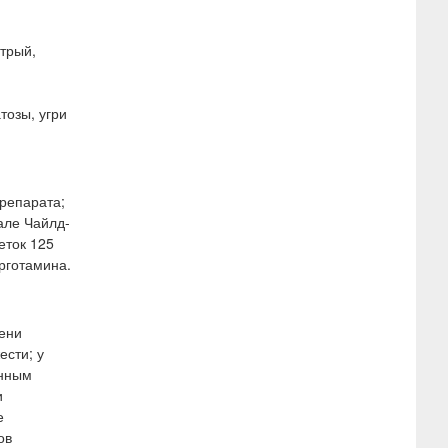
стрый,
тозы, угри
репарата;
але Чайлд-
еток 125
эрготамина.
пени
ести; у
ённым
и
е
ов