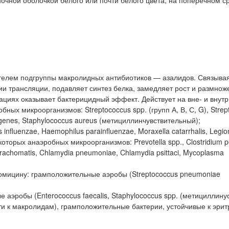
ителем подгруппы макролидных антибиотиков — азалидов. Связывая
ии трансляции, подавляет синтез белка, замедляет рост и размнож
рациях оказывает бактерицидный эффект. Действует на вне- и внут
ых микроорганизмов: Streptococcus spp. (групп А, В, С, G), Strep
genes, Staphylococcus aureus (метициллинчувствительный);
luenzae, Haemophilus parainfluenzae, Moraxella catarrhalis, Legion
екоторых анаэробных микроорганизмов: Prevotella spp., Clostridium p
trachomatis, Chlamydia pneumoniae, Chlamydia psittaci, Mycoplasma
ромицину: грамположительные аэробы (Streptococcus pneumoniae
аэробы (Enterococcus faecalis, Staphylococcus spp. (метициллин
и к макролидам), грамположительные бактерии, устойчивые к эрит