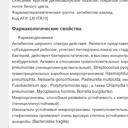
почти белого цвета.
Фармакотерапевтическая группа: антибиотик-азалид.
Код АТХ: [J01FA10]
Фармакологические свойства
Фармакодинамика
Антибиотик широкого спектра действия. Является представ
субъединицей рибосом, угнетает пептидтранслоказу на стад
бактерий, действует бактериостатически, в высоких концент
возбудителей. Активен в отношении грамположительных аэробн
pneumoniae (пенициллинчувствительный), Streptococcus pyo
грамотрицательных аэробных микроорганизмов: Haemophilus inf
pneumophila, Neisseria gonorrhoeae, Pasteurella multocida; н
Fusobacterium spp., Porphyriomonas spp.; а также Chlamydia 
pneumoniae, Mycoplasma hominis, Borrelia burgdorferi.
Микроорганизмы, способные развивать устойчивость к азит
(пенициллинустойчивый).
Изначально устойчивые микроорганизмы: грамположительные 
стафилококки проявляют очень высокую степень устойчивост
анаэробы (Bacteroides fragilis).