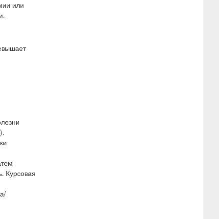
мии или
и.
ревышает
олезни
).
ки
атем
ь. Курсовая
а/