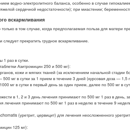
нием водно-электролитного баланса, особенно в случае гипокалие
тяжелой сердечной недостаточности); при миастении; беременност
ого вскармливания
только в том случае, когда предполагаемая польза для матери п
и следует прекратить грудное вскармливание.
ы 1 раз в сутки.
таблетки Азитромицин 250 и 500 мг):
ганов, кожи и мягких тканей (за исключением начальной стадии б
500 мг в сутки за 1 прием в течение 3 дней (курсовая доза — 1,5 г
00 мг в сутки в первый день за один прием, далее по 500 мг в сут
ести в 1, 2 и 3 день лечения принимают по 500 мг 1 раз в день, з
ня лечения принимают по 500 мг 1 раз в неделю в течение 9 недел
chomatis (уретрит, цервицит) для лечения неосложненного уретрит
омицин 125 мг):