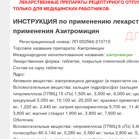
ЛЕКАРСТВЕННЫЕ ПРЕПАРАТЫ РЕЦЕПТУРНОГО ОТПУ
ю
ТОЛЬКО ДЛЯ МЕДИЦИНСКИХ РАБОТНИКОВ.
ИНСТРУКЦИЯ по применению лекарств
применения Азитромицин
Регистрационный номер: ЛП 002564-210715
Торговое название препарата: Азитромицин
Международное непатентованное название:
азитромицин
Лекарственная форма: таблетки, покрытые пленочной оболо
Состав на одну таблетку:
Ядро:
Активное вещество: азитромицина дигидрат (в пересчете на аз
Вспомогательные вещества: кальция гидрофосфат (кальция 
гипромеллоза (ГПМЦ 15 сПз) 1,500 мг, 3,000 мг, 6,000 мг; ц
кукурузный 5,050 мг, 10,100 мг, 20,200 мг; крахмал прежела
мг, 1,220 мг, 2,440 мг; натрия кроскармеллоза 5,700 мг, 11,4
3,800 мг; магния стеарат 1,900 мг, 3,800 мг, 7,600 мг.
Оболочка:
Вспомогательные вещества: гипромеллоза (ГПМЦ 6 сПз) 3,400 м
полисорбат-80 0,140 мг, 0,280 мг, 0,560 мг; тальк 2,800 мг, 5,
Описание: круглые двояковыпуклые таблетки, покрытые плен