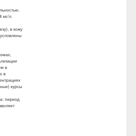
ильностью.
 мг/л.
зу), в кожу
бусловлены
сомах,
ализации
ем в
ю в
центрациях
вные) курсы
а: период
зволяет