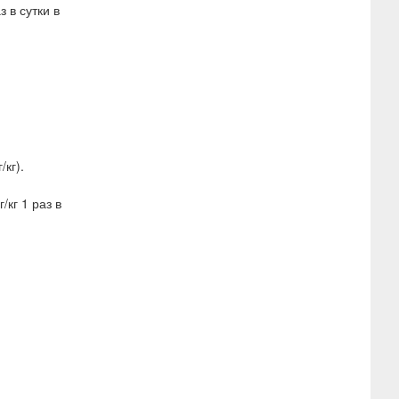
 в сутки в
кг).
/кг 1 раз в