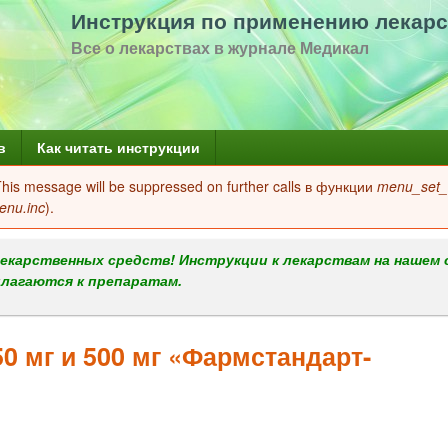
Перейти
Инструкция по применению лекарс
к
Все о лекарствах в журнале Медикал
основному
содержанию
в
Как читать инструкции
 This message will be suppressed on further calls в функции
menu_set_a
enu.inc
).
екарственных средств! Инструкции к лекарствам на нашем 
илагаются к препаратам.
50 мг и 500 мг «Фармстандарт-