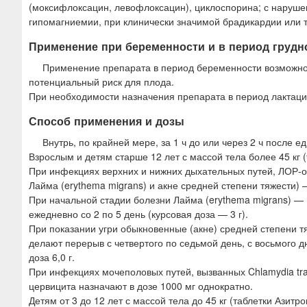
(моксифлоксацин, левофлоксацин), циклоспорина; с наруше
гипомагниемии, при клинически значимой брадикардии или 
Применение при беременности и в период грудн
Применение препарата в период беременности возможно 
потенциальный риск для плода.
При необходимости назначения препарата в период лактаци
Способ применения и дозы
Внутрь, по крайней мере, за 1 ч до или через 2 ч после ед
Взрослым и детям старше 12 лет с массой тела более 45 кг (
При инфекциях верхних и нижних дыхательных путей, ЛОР-ор
Лайма (erythema migrans) и акне средней степени тяжести) — 
При начальной стадии болезни Лайма (erythema migrans) — 10
ежедневно со 2 по 5 день (курсовая доза — 3 г).
При показании угри обыкновенные (акне) средней степени тяж
делают перерыв с четвертого по седьмой день, с восьмого д
доза 6,0 г.
При инфекциях мочеполовых путей, вызванных Chlamydia tra
цервицита назначают в дозе 1000 мг однократно.
Детям от 3 до 12 лет с массой тела до 45 кг (таблетки Азитр