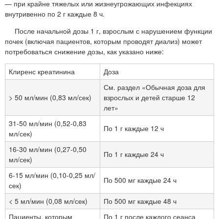
— при крайне тяжелых или жизнеугрожающих инфекциях
внутривенно по 2 г каждые 8 ч.
После начальной дозы 1 г, взрослым с нарушением функции
почек (включая пациентов, которым проводят диализ) может
потребоваться снижение дозы, как указано ниже:
Клиренс креатинина
Доза
См. раздел «Обычная доза для
> 50 мл/мин (0,83 мл/сек)
взрослых и детей старше 12
лет»
31-50 мл/мин (0,52-0,83
По 1 г каждые 12 ч
мл/сек)
16-30 мл/мин (0,27-0,50
По 1 г каждые 24 ч
мл/сек)
6-15 мл/мин (0,10-0,25 мл/
По 500 мг каждые 24 ч
сек)
< 5 мл/мин (0,08 мл/сек)
По 500 мг каждые 48 ч
Пациенты, которым
По 1 г после каждого сеанса