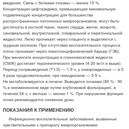
введения. Связь с белками плазмы — менее 15 %.
Концентрации цефтазидима, превышающие минимальную
подавляющую концентрацию для большинства
распространенных патогенных микроорганизмов, могут быть
достигнуты в костной ткани, тканях сердца, желчи, мокроте,
синовиальной, внутриглазной, плевральной и перитонеальной
жидкостях. Легко проникает через плаценту и выделяется с
грудным молоком. При отсутствии воспалительного процесса
плохо проникает через гематоэнцефалический барьер (ГЭБ).
При менингите концентрация в спинномозговой жидкости
(СМЖ) достигает терапевтического уровня (4-20 мг/л и выше).
Период полувыведения (Т1/2) — 1,9 ч, у новорожденных — в 3-
4 раза продолжительнее; при гемодиализе — 3-5 ч.
Не метаболизируется в печени. Выводится почками (80 % - 90
% в неизмененном виде путем клубочковой фильтрации), в
течение 24 ч; с желчью — менее 1 %. При нарушении функции
почек рекомендуется снижение дозы.
ПОКАЗАНИЯ К ПРИМЕНЕНИЮ
Инфекционно-воспалительные заболевания, вызванные
чувствительными к препарату микроорганизмами: