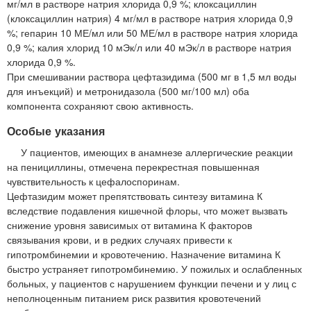
мг/мл в растворе натрия хлорида 0,9 %; клоксациллин
(клоксациллин натрия) 4 мг/мл в растворе натрия хлорида 0,9
%; гепарин 10 МЕ/мл или 50 МЕ/мл в растворе натрия хлорида
0,9 %; калия хлорид 10 мЭк/л или 40 мЭк/л в растворе натрия
хлорида 0,9 %.
При смешивании раствора цефтазидима (500 мг в 1,5 мл воды
для инъекций) и метронидазола (500 мг/100 мл) оба
компонента сохраняют свою активность.
Особые указания
У пациентов, имеющих в анамнезе аллергические реакции
на пенициллины, отмечена перекрестная повышенная
чувствительность к цефалоспоринам.
Цефтазидим может препятствовать синтезу витамина К
вследствие подавления кишечной флоры, что может вызвать
снижение уровня зависимых от витамина К факторов
связывания крови, и в редких случаях привести к
гипотромбинемии и кровотечению. Назначение витамина К
быстро устраняет гипотромбинемию. У пожилых и ослабленных
больных, у пациентов с нарушением функции печени и у лиц с
неполноценным питанием риск развития кровотечений