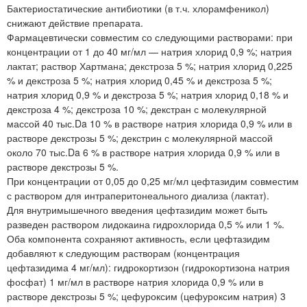
Бактериостатические антибиотики (в т.ч. хлорамфеникол)
снижают действие препарата.
Фармацевтически совместим со следующими растворами: при
концентрации от 1 до 40 мг/мл — натрия хлорид 0,9 %; натрия
лактат; раствор Хартмана; декстроза 5 %; натрия хлорид 0,225
% и декстроза 5 %; натрия хлорид 0,45 % и декстроза 5 %;
натрия хлорид 0,9 % и декстроза 5 %; натрия хлорид 0,18 % и
декстроза 4 %; декстроза 10 %; декстран с молекулярной
массой 40 тыс.Da 10 % в растворе натрия хлорида 0,9 % или в
растворе декстрозы 5 %; декстрин с молекулярной массой
около 70 тыс.Da 6 % в растворе натрия хлорида 0,9 % или в
растворе декстрозы 5 %.
При концентрации от 0,05 до 0,25 мг/мл цефтазидим совместим
с раствором для интраперитонеального диализа (лактат).
Для внутримышечного введения цефтазидим может быть
разведен раствором лидокаина гидрохлорида 0,5 % или 1 %.
Оба компонента сохраняют активность, если цефтазидим
добавляют к следующим растворам (концентрация
цефтазидима 4 мг/мл): гидрокортизон (гидрокортизона натрия
фосфат) 1 мг/мл в растворе натрия хлорида 0,9 % или в
растворе декстрозы 5 %; цефуроксим (цефуроксим натрия) 3