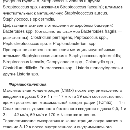
pyogenes группы А, Streptococcus viridans и другие
Streptococcus spp. (исключая Streptococcus faecalis); штаммов,
чувствительных к метициллину: Staphylococcus aureus,
Staphylococcus epidermidis.
Цефтазидим активен в отношении анаэробных бактерий:
Bacteroides spp. (большинство штаммов Bacterioides fragilis —
резистентны), Clostridium perfingens, Peptococcus spp.,
Peptostreptococcus spp. и Propionobacterium spp.
Препарат не активен в отношении метициллинустойчивых
штаммов Staphylococcus aureus и Staphylococcus epidermidis;
Streptococcus faecalis, Campylobacter spp., Chlamydia spp.,
Clostridium difficile, Enterococcus spp., Listeria monocytogenes и
другие Listeria spp.
Фармакокинетика
Максимальная концентрация (Сmax) после внутримышечного
введения в дозах 0,5 и 1 г — 17 мг/л и 39 мг/л соответственно,
время достижения максимальной концентрации (TCmax) — 1 ч.
Сmax после внутривенного болюсного введения в дозах 0,5, 1 и
2 г — 42 мг/л, 69 мг/л и 170 мг/л соответственно.
Терапевтические сывороточные концентрации сохраняются в
течение 8-12 ч после внутривенного и внутримышечного