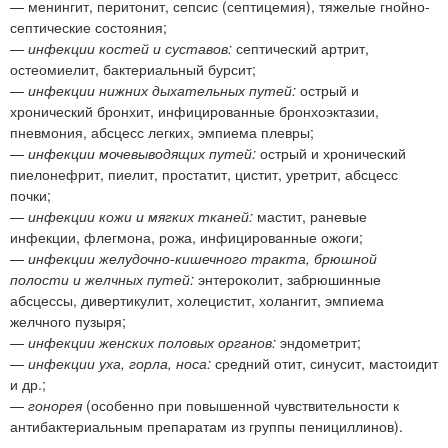
— менингит, перитонит, сепсис (септицемия), тяжелые гнойно-
септические состояния;
—
инфекции костей и суставов:
септический артрит,
остеомиелит, бактериальный бурсит;
—
инфекции нижних дыхательных путей:
острый и
хронический бронхит, инфицированные бронхоэктазии,
пневмония, абсцесс легких, эмпиема плевры;
—
инфекции мочевыводящих путей:
острый и хронический
пиелонефрит, пиелит, простатит, цистит, уретрит, абсцесс
почки;
—
инфекции кожи и мягких тканей:
мастит, раневые
инфекции, флегмона, рожа, инфицированные ожоги;
—
инфекции желудочно-кишечного тракта, брюшной
полости и желчных путей:
энтероколит, забрюшинные
абсцессы, дивертикулит, холецистит, холангит, эмпиема
желчного пузыря;
—
инфекции женских половых органов:
эндометрит;
—
инфекции уха, горла, носа:
средний отит, синусит, мастоидит
и др.;
—
гонорея
(особенно при повышенной чувствительности к
антибактериальным препаратам из группы пенициллинов).