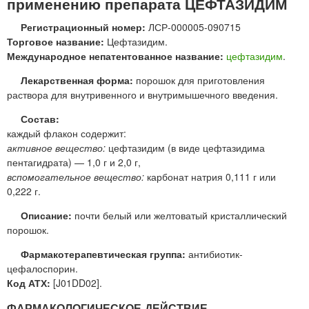
применению препарата ЦЕФТАЗИДИМ
Регистрационный номер:
ЛСР-000005-090715
Торговое название:
Цефтазидим.
Международное непатентованное название:
цефтазидим
.
Лекарственная форма:
порошок для приготовления
раствора для внутривенного и внутримышечного введения.
Состав:
каждый флакон содержит:
активное вещество:
цефтазидим (в виде цефтазидима
пентагидрата) — 1,0 г и 2,0 г,
вспомогательное вещество:
карбонат натрия 0,111 г или
0,222 г.
Описание:
почти белый или желтоватый кристаллический
порошок.
Фармакотерапевтическая группа:
антибиотик-
цефалоспорин.
Код АТХ:
[J01DD02].
ФАРМАКОЛОГИЧЕСКОЕ ДЕЙСТВИЕ