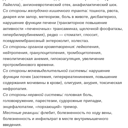
Лайелла), ангионевротический отек, анафилактический шок.
Со стороны желудочно-кишечного тракта:
тошнота, рвота,
диарея или запор, метеоризм, боль в животе, дисбактериоз,
нарушение функции печени (транзиторное повышение
активности «печеночных» трансаминаз, щелочной фосфатазы,
гипербилирубинемия), редко — стоматит, глоссит,
псевдомембранозный энтероколит, холестаз.
Со стороны органов кроветворения:
лейкопения,
нейтропения, гранулоцитопения, тромбоцитопения,
гемолитическая анемия, гипокоагуляция, увеличение
протромбинового времени.
Со стороны мочевыделительной системы:
нарушение
функции почек (азотемия, гиперкреатининемия, повышение
содержания мочевины в крови), олигурия, анурия, токсическая
нефропатия.
Со стороны нервной системы:
головная боль,
головокружение, парестезии, судорожные припадки,
энцефалопатии, «порхающий» тремор.
Местные реакции:
флебит, болезненность по ходу вены,
болезненность и инфильтрат в месте внутримышечного
введения.