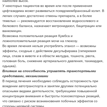
наиболее высок.
У некоторых пациентов во время или после применения
цефтазидима может развиваться псевдомембранозный колит. В
легких случаях достаточно отмены препарата, а в более
тяжелых — рекомендуется восстановление водносолевого и
белкового баланса, назначают метронидазол, бацитрацин или
ванкомицин.
Возможна положительная реакция Кумбса и
ложноположительная реакция мочи на глюкозу.
Во время лечения нельзя употреблять этанол — возможны
эффекты, сходные с действием дисульфирама (гиперемия
лица, спазм в животе и в области желудка, тошнота, рвота,
головная боль, снижение артериального давления, тахикардия,
одышка).
Влияние на способность управлять транспортными
средствами, механизмами
В период лечения необходимо соблюдать осторожность при
вождении автотранспорта и занятии другими потенциально
опасными видами деятельности, требующими повышенной
концентрации внимания и быстроты психомоторных реакций,
что связано с риском возникновения побочных эффектов со
стороны нервной системы.