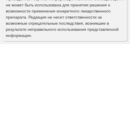
п
не может быть использована для принятия решения о
о
возможности применения конкретного лекарственного
препарата. Редакция не несет ответственности за
и
возможные отрицательные последствия, возникшие в
с
результате неправильного использования представленной
информации.
к
а