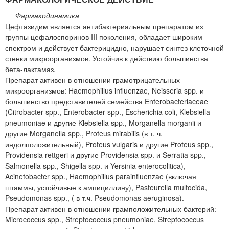
Фармакодинамика
Цефтазидим является антибактериальным препаратом из
группы цефалоспоринов III поколения, обладает широким
спектром и действует бактерицидно, нарушает синтез клеточной
стенки микроорганизмов. Устойчив к действию большинства
бета-лактамаз.
Препарат активен в отношении грамотрицательных
микроорганизмов: Haemophillus influenzae, Neisseria spp. и
большинство представителей семейства Enterobacteriaceae
(Citrobacter spp., Enterobacter spp., Escherichia coli, Klebsiella
pneumoniae и другие Klebsiella spp., Morganella morganii и
другие Morganella spp., Proteus mirabilis (в т. ч.
индолположительный), Proteus vulgaris и другие Proteus spp.,
Providensia rettgeri и другие Providensia spp. и Serratia spp.,
Salmonella spp., Shigella spp. и Yersinia enterocolitica),
Acinetobacter spp., Haemophillus parainfluenzae (включая
штаммы, устойчивые к ампициллину), Pasteurella multocida,
Pseudomonas spp., ( в т.ч. Pseudomonas aeruginosa).
Препарат активен в отношении грамположительных бактерий:
Micrococcus spp., Streptococcus pneumoniae, Streptococcus