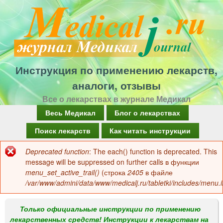
Перейти
к
основному
содержанию
Инструкция по применению лекарств,
аналоги, отзывы
Все о лекарствах в журнале Медикал
Г
Весь Медикал
Блог о лекарствах
л
Поиск лекарств
Как читать инструкции
а
Deprecated function
: The each() function is deprecated. This
Сообщение
в
message will be suppressed on further calls в функции
об
menu_set_active_trail()
(строка
2405
в файле
н
/var/www/admini/data/www/medicalj.ru/tabletki/includes/menu.i
ошибке
о
е
Только официальные инструкции по применению
лекарственных средств! Инструкции к лекарствам на