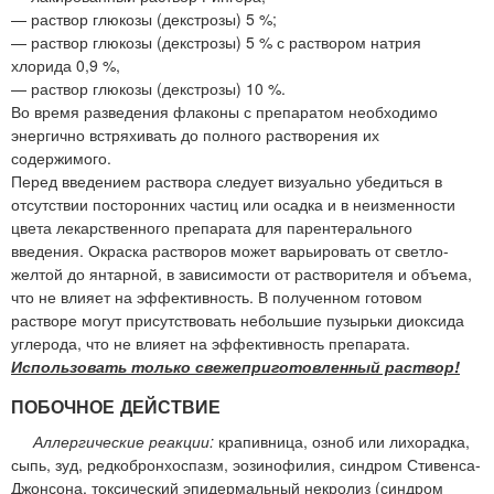
— раствор глюкозы (декстрозы) 5 %;
— раствор глюкозы (декстрозы) 5 % с раствором натрия
хлорида 0,9 %,
— раствор глюкозы (декстрозы) 10 %.
Во время разведения флаконы с препаратом необходимо
энергично встряхивать до полного растворения их
содержимого.
Перед введением раствора следует визуально убедиться в
отсутствии посторонних частиц или осадка и в неизменности
цвета лекарственного препарата для парентерального
введения. Окраска растворов может варьировать от светло-
желтой до янтарной, в зависимости от растворителя и объема,
что не влияет на эффективность. В полученном готовом
растворе могут присутствовать небольшие пузырьки диоксида
углерода, что не влияет на эффективность препарата.
Использовать только свежеприготовленный раствор!
ПОБОЧНОЕ ДЕЙСТВИЕ
Аллергические реакции:
крапивница, озноб или лихорадка,
сыпь, зуд, редкобронхоспазм, эозинофилия, синдром Стивенса-
Джонсона, токсический эпидермальный некролиз (синдром