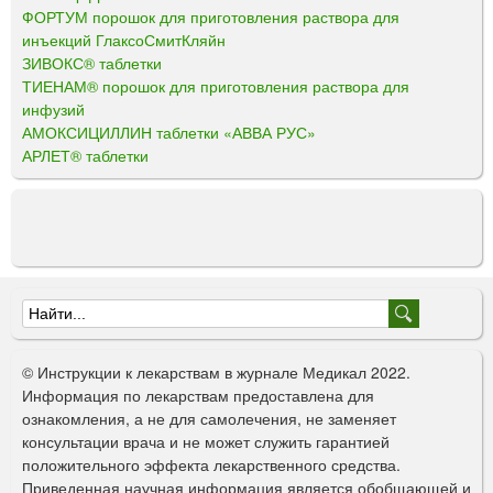
ФОРТУМ порошок для приготовления раствора для
инъекций ГлаксоСмитКляйн
ЗИВОКС® таблетки
ТИЕНАМ® порошок для приготовления раствора для
инфузий
АМОКСИЦИЛЛИН таблетки «АВВА РУС»
АРЛЕТ® таблетки
Ф
о
© Инструкции к лекарствам в журнале Медикал 2022.
р
Информация по лекарствам предоставлена для
ознакомления, а не для самолечения, не заменяет
м
консультации врача и не может служить гарантией
а
положительного эффекта лекарственного средства.
Приведенная научная информация является обобщающей и