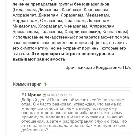
лечение препаратами группы бензодиазепинов
(Гидазепам, Диазепам , Клобазам, Клоназепам,
Хлоразепат, Диазепам, Лоразепам, Медазепам,
Нордазепам, Оксазепам, Празепам, Лоразепам,
Мидазолам, Хлоразапат, Феназепам, Алпразолам,
Бромазепам, Гидазепам, Хлордиазепоксид, Клоназепам).
Использование лекарственных препаратов может помочь
вам пережить сам период состояния аффекта, сгладить
его симптоматику, но не устранит причины, которые его
вызвали.
Эти препараты строго рецептурные и
вызывают зависимость.
Врач психиатр Кондратенко Н.А.
Комментарии
#1
Ирина
14.08.2015 06:31
Добрый день! Пытаюсь объяснить себе поведение
отца. Он часто ревновал, утверждая, что мама ко
мне лучше относится, чем к нему, поэтому ему
очень не терпелось от меня избавиться. Ко всему
прочему он нападал на меня с кулаками, выясняя
отношения, а затем распространял слухи о том, что
это я на него нападала и била. Как мне нужно было
действовать?