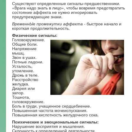
Существуют определенные сигналы-предшественники.
«Врага надо знать в лицо», чтобы вовремя предотвратить
состояние аффекта не нужно игнорировать
предупреждающие знаки.
ВременнЫе промежутки аффекта
- быстрое начало и
короткая продолжительность.
Физические сигналы:
Головокружение.
Общие боли.
Напряжение
мышц.
Звон в ушах.
Потные ладони.
Усталость,
утомление.
Дрожь в теле.
Расстройство
желудка.
Диарея или
запор.
Тошнота,
головокружение.
Боль в груди, учащенное сердцебиение.
Повышенная частота мочеиспускания.
Повышенная кислотность желудочного сока.
Психические и эмоциональные сигналы:
Нарушение восприятия и мышления.
Склонность к определенной деятельности.