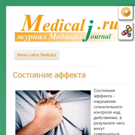
Меню сайта MedicalJ
Весь Медикал
Состояние аффекта
Симптомы
Состояния
Заболевания
аффекта -
нарушение
Диагностика
сознательного
Лечение
контроля над
действиями, в
Советы врача
результате чего
могут
Альтернативная медицина
совершаться