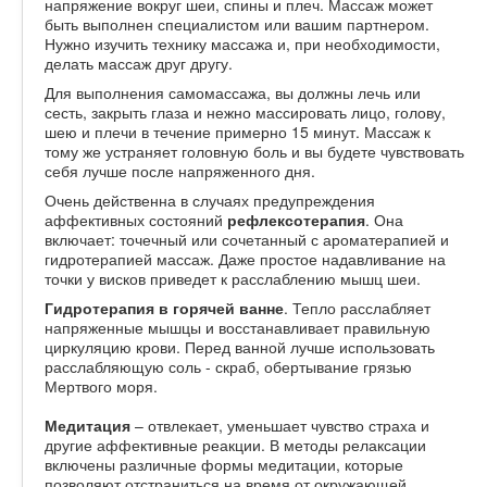
напряжение вокруг шеи, спины и плеч. Массаж может
быть выполнен специалистом или вашим партнером.
Нужно изучить технику массажа и, при необходимости,
делать массаж друг другу.
Для выполнения самомассажа, вы должны лечь или
сесть, закрыть глаза и нежно массировать лицо, голову,
шею и плечи в течение примерно 15 минут. Массаж к
тому же устраняет головную боль и вы будете чувствовать
себя лучше после напряженного дня.
Очень действенна в случаях предупреждения
аффективных состояний
рефлексотерапия
. Она
включает: точечный или сочетанный с ароматерапией и
гидротерапией массаж. Даже простое надавливание на
точки у висков приведет к расслаблению мышц шеи.
Гидротерапия в горячей ванне
. Тепло расслабляет
напряженные мышцы и восстанавливает правильную
циркуляцию крови. Перед ванной лучше использовать
расслабляющую соль - скраб, обертывание грязью
Мертвого моря.
Медитация
– отвлекает, уменьшает чувство страха и
другие аффективные реакции. В методы релаксации
включены различные формы медитации, которые
позволяют отстраниться на время от окружающей