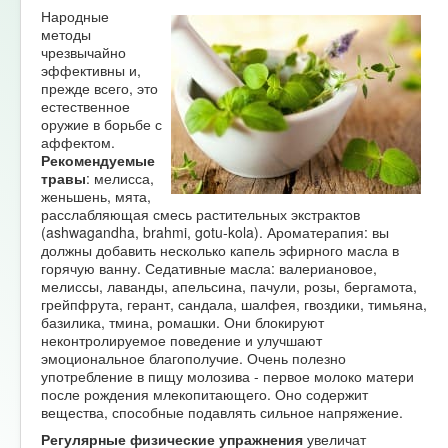
Народные
методы
чрезвычайно
эффективны и,
прежде всего, это
естественное
оружие в борьбе с
аффектом.
Рекомендуемые
травы
: мелисса,
женьшень, мята,
расслабляющая смесь растительных экстрактов
(ashwagandha, brahmi, gotu-kola). Ароматерапия: вы
должны добавить несколько капель эфирного масла в
горячую ванну. Седативные масла: валериановое,
мелиссы, лаванды, апельсина, пачули, розы, бергамота,
грейпфрута, герант, сандала, шалфея, гвоздики, тимьяна,
базилика, тмина, ромашки. Они блокируют
неконтролируемое поведение и улучшают
эмоциональное благополучие. Очень полезно
употребление в пищу молозива - первое молоко матери
после рождения млекопитающего. Оно содержит
вещества, способные подавлять сильное напряжение.
Регулярные физические упражнения
увеличат