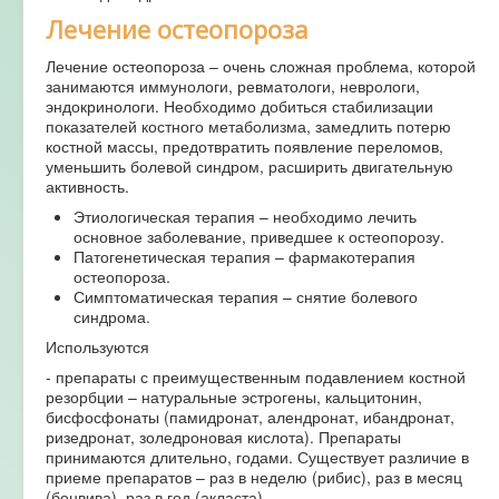
Лечение остеопороза
Лечение остеопороза – очень сложная проблема, которой
занимаются иммунологи, ревматологи, неврологи,
эндокринологи. Необходимо добиться стабилизации
показателей костного метаболизма, замедлить потерю
костной массы, предотвратить появление переломов,
уменьшить болевой синдром, расширить двигательную
активность.
Этиологическая терапия – необходимо лечить
основное заболевание, приведшее к остеопорозу.
Патогенетическая терапия – фармакотерапия
остеопороза.
Симптоматическая терапия – снятие болевого
синдрома.
Используются
- препараты с преимущественным подавлением костной
резорбции – натуральные эстрогены, кальцитонин,
бисфосфонаты (памидронат, алендронат, ибандронат,
ризедронат, золедроновая кислота). Препараты
принимаются длительно, годами. Существует различие в
приеме препаратов – раз в неделю (рибис), раз в месяц
(бонвива), раз в год (акласта).