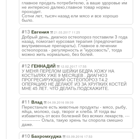
главное продать потребителю, а ваше здоровье им
не интересно далеко,главное товар нормы
проходит.
Сотни лет, тысяч назад ели мясо и все хорошо
было.
#13
Евгения
21.03.2017 11:25
Добрый день, диагноз остеопороз поставили 3 года
назад, помогает курсовая терапия (предпочитаю
внутривенные препараты). Главное в лечении
остеопороза - регулярность и "курсовость", тогда
можно жить нормально, без болей.
#12
ГЕННАДИЙ
12.02.2017 17:55
У МЕНЯ ПЕРЕЛОМ ШЕЙКИ БЕДРА ХОЖУ НА
КОСТЫЛЯХ УЖЕ 9 МЕСЯЦЕВ . ДИАГНОЗ
ПРОГРЕСИРУЮЩИЙ ОСТЕОПОРОЗ Т4.2
ОПЕРАЦИЮ НЕ ДЕЛАЮТ ИЗ ЗА ХРУПКИХ КОСТЕЙ
МНЕ 45 ЛЕТ. ЧТО ДЕЛАТЬ.ПОДСКАЖИ
ТЕ.
#11
Влад
04.09.2016 09:09
Перестаньте есть животные продукты - мясо, рыбу,
яйца, молоко, сыр, творог и хлеба. И тогда вы
избавитесь от всех болезней без всяких лекарств. ---
------------ Ольга, такую хрень ты спорола смешно
даже.
#10
Бахромхуджа
03.09.2016 17:53