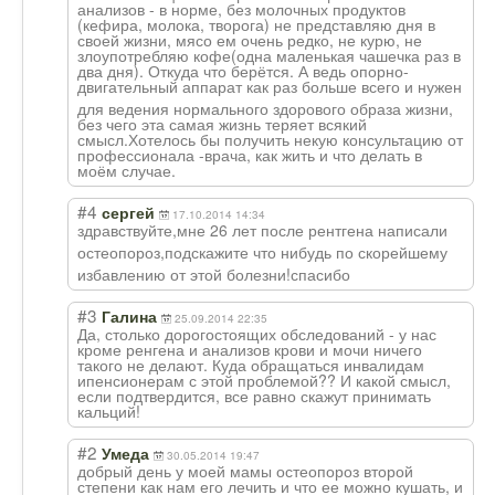
анализов - в норме, без молочных продуктов
(кефира, молока, творога) не представляю дня в
своей жизни, мясо ем очень редко, не курю, не
злоупотребляю кофе(одна маленькая чашечка раз в
два дня). Откуда что берётся. А ведь опорно-
двигател
ьный аппарат как раз больше всего и нужен
для ведения нормального здорового образа жизни,
без чего эта самая жизнь теряет всякий
смысл.Хотелось бы получить некую консультацию от
профессионала -врача, как жить и что делать в
моём случае.
#4
сергей
17.10.2014 14:34
здравствуйте,мн
е 26 лет после рентгена написали
остеопороз,подс
кажите что нибудь по скорейшему
избавлению от этой болезни!спасибо
#3
Галина
25.09.2014 22:35
Да, столько дорогостоящих обследований - у нас
кроме ренгена и анализов крови и мочи ничего
такого не делают. Куда обращаться инвалидам
ипенсионерам с этой проблемой?? И какой смысл,
если подтвердится, все равно скажут принимать
кальций!
#2
Умеда
30.05.2014 19:47
добрый день у моей мамы остеопороз второй
степени как нам его лечить и что ее можно кушать, и