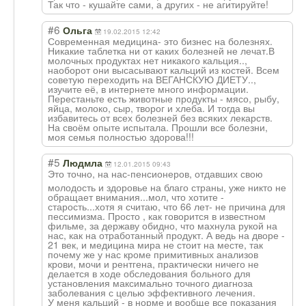
Так что - кушайте сами, а других - не агитируйте!
#6
Ольга
19.02.2015 12:42
Современная медицина- это бизнес на болезнях.
Никакие таблетка ни от каких болезней не лечат.В
молочных продуктах нет никакого кальция..,
наоборот они высасывают кальций из костей. Всем
советую переходить на ВЕГАНСКУЮ ДИЕТУ..,
изучите её, в интернете много информации.
Перестаньте есть животные продукты - мясо, рыбу,
яйца, молоко, сыр, творог и хлеба. И тогда вы
избавитесь от всех болезней без всяких лекарств.
На своём опыте испытала. Прошли все болезни,
моя семья полностью здорова!!!
#5
Людмла
12.01.2015 09:43
Это точно, на нас-пенсионеров
, отдавших свою
молодость и здоровье на благо страны, уже никто не
обращает внимания...мол, что хотите -
старость...хотя я считаю, что 66 лет- не причина для
пессимизма. Просто , как говорится в известном
фильме, за державу обидно, что махнула рукой на
нас, как на отработанный продукт. А ведь на дворе -
21 век, и медицина мира не стоит на месте, так
почему же у нас кроме примитивных анализов
крови, мочи и рентгена, практически ничего не
делается в ходе обследования больного для
установления максимально точного диагноза
заболевания с целью эффективного лечения.
У меня кальций - в норме и вообще все показания