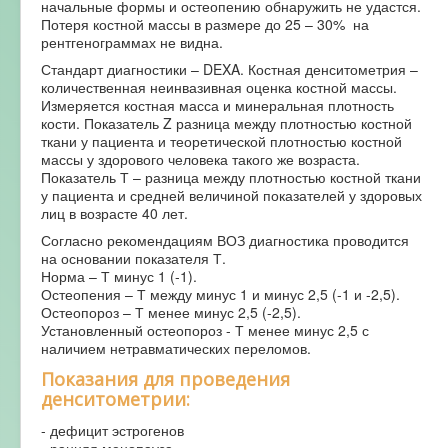
начальные формы и остеопению обнаружить не удастся.
Потеря костной массы в размере до 25 – 30% на
рентгенограммах не видна.
Стандарт диагностики – DEXA. Костная денситометрия –
количественная неинвазивная оценка костной массы.
Измеряется костная масса и минеральная плотность
кости. Показатель Z разница между плотностью костной
ткани у пациента и теоретической плотностью костной
массы у здорового человека такого же возраста.
Показатель Т – разница между плотностью костной ткани
у пациента и средней величиной показателей у здоровых
лиц в возрасте 40 лет.
Согласно рекомендациям ВОЗ диагностика проводится
на основании показателя Т.
Норма – Т минус 1 (-1).
Остеопения – Т между минус 1 и минус 2,5 (-1 и -2,5).
Остеопороз – Т менее минус 2,5 (-2,5).
Установленный остеопороз - Т менее минус 2,5 с
наличием нетравматических переломов.
Показания для проведения
денситометрии:
- дефицит эстрогенов
- ранняя менопауза