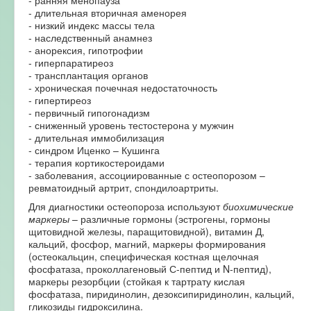
- длительная вторичная аменорея
- низкий индекс массы тела
- наследственный анамнез
- анорексия, гипотрофии
- гиперпаратиреоз
- трансплантация органов
- хроническая почечная недостаточность
- гипертиреоз
- первичный гипогонадизм
- сниженный уровень тестостерона у мужчин
- длительная иммобилизация
- синдром Иценко – Кушинга
- терапия кортикостероидами
- заболевания, ассоциированные с остеопорозом –
ревматоидный артрит, спондилоартриты.
Для диагностики остеопороза используют
биохимические
маркеры
– различные гормоны (эстрогены, гормоны
щитовидной железы, паращитовидной), витамин Д,
кальций, фосфор, магний, маркеры формирования
(остеокальцин, специфическая костная щелочная
фосфатаза, проколлагеновый С-пептид и N-пептид),
маркеры резорбции (стойкая к тартрату кислая
фосфатаза, пиридинолин, дезоксипиридинолин, кальций,
гликозиды гидроксилина.