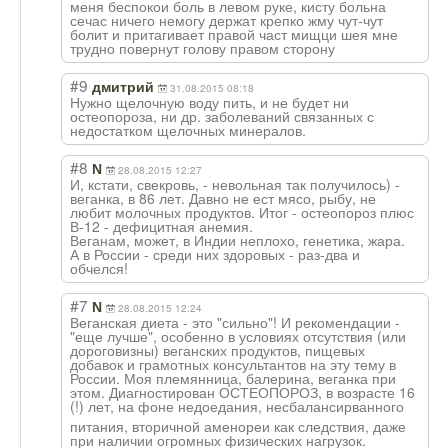
меня беспокои боль в левом руке, кисту больна
сечас ничего немогу держат крепко жму чут-чут
болит и притагивает правой част мищци шея мне
трудно повернут голову правом сторону
#9
дмитрий
31.08.2015 08:18
Нужно щелочную воду пить, и не будет ни
остеопороза, ни др. заболеваний связанных с
недостатком щелочных минералов.
#8
N
28.08.2015 12:27
И, кстати, свекровь, - невольная так получилось) -
веганка, в 86 лет. Давно не ест мясо, рыбу, не
любит молочных продуктов. Итог - остеопороз плюс
В-12 - дефицитная анемия.
Веганам, может, в Индии неплохо, генетика, жара.
А в России - среди них здоровых - раз-два и
обчелся!
#7
N
28.08.2015 12:24
Веганская диета - это "сильно"! И рекомендации -
"еще лучше", особенно в условиях отсутствия (или
дороговизны) веганских продуктов, пищевых
добавок и грамотных консультантов на эту тему в
России. Моя племянница, балерина, веганка при
этом. Диагностирован ОСТЕОПОРОЗ, в возрасте 16
(!) лет, на фоне недоедания, несбалансирванн
ого
питания, вторичной аменореи как следствия, даже
при наличии огромных физических нагрузок.