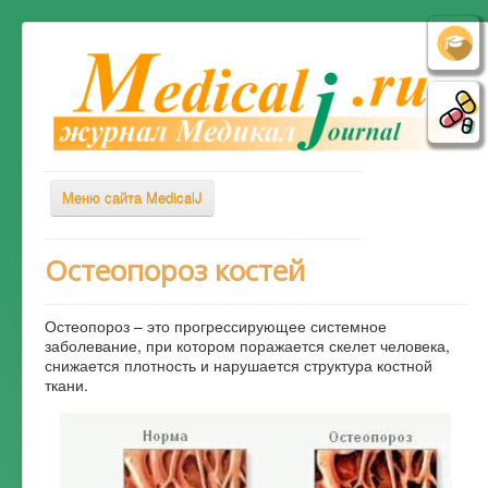
Меню сайта MedicalJ
Весь Медикал
Остеопороз костей
Симптомы
Остеопороз – это прогрессирующее системное
Заболевания
заболевание, при котором поражается скелет человека,
снижается плотность и нарушается структура костной
Диагностика
ткани.
Лечение
Советы врача
Альтернативная медицина