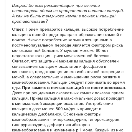
Вопрос: Во всех рекомендациях при лечении
остеопороза одним из приоритетов питания-кальций.
А как же быть тем,у кого камни в почках и кальций
противопоказан?
Ответ: Прием препаратов кальция, высокое потребление
кальция с пищей предотвращают образование камней в
почках. Низкое потребление кальция женщинами в
постменопаузальном периоде является фактором риска
мочекаменной болезни. У мужчин моложе 60 лет
недостаток кальция - риск мочекаменной болезни.
Считают, что защитный механизм кальция обусловлен
связыванием кальцием оксалатов и фосфатов в
кишечнике, предотвращение его избыточной экскреции с
мочой, а следовательно и уменьшению риска развития
камнеобразования. Кальций следует принимать во время
еды.
При камнях в почках кальций не противопоказан
.
Даже при рецидивных оксалатных камнях показан прием
кальция. Прием кальция в максимальных дозах приводит
к минимальной экскреции оксалатов. Употребление
кальция в дозе менее 800 мг/день приводит к
кальциевому дисбалансу. Основные факторы
камнеобразования - гиперкальциурия, гипероксалурия,
гиперурикозурия, дефицит ингибиторов
камнеобразования и изменение рН мочи. Каждый из них