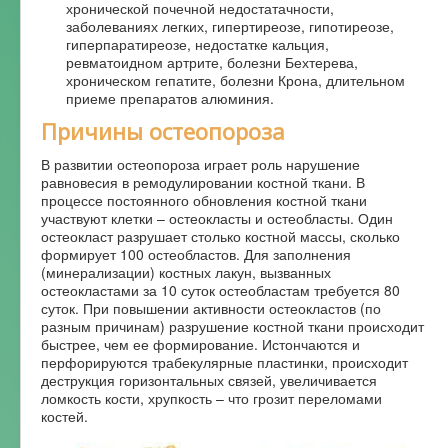
хронической почечной недостатачности,
заболеваниях легких, гипертиреозе, гипотиреозе,
гиперпаратиреозе, недостатке кальция,
ревматоидном артрите, болезни Бехтерева,
хроническом гепатите, болезни Крона, длительном
приеме препаратов алюминия.
Причины остеопороза
В развитии остеопороза играет роль нарушение
равновесия в ремодулировании костной ткани. В
процессе постоянного обновления костной ткани
участвуют клетки – остеокласты и остеобласты. Один
остеокласт разрушает столько костной массы, сколько
формирует 100 остеобластов. Для заполнения
(минерализации) костных лакун, вызванных
остеокластами за 10 суток остеобластам требуется 80
суток. При повышении активности остеокластов (по
разным причинам) разрушение костной ткани происходит
быстрее, чем ее формирование. Истончаются и
перфорируются трабекулярные пластинки, происходит
деструкция горизонтальных связей, увеличивается
ломкость кости, хрупкость – что грозит переломами
костей.