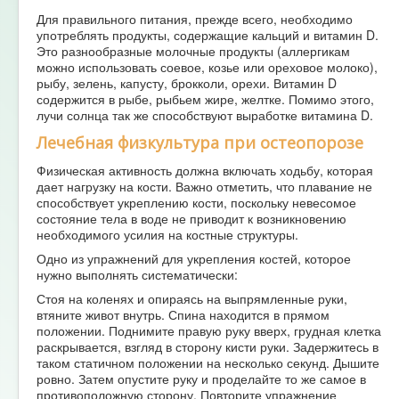
Для правильного питания, прежде всего, необходимо
употреблять продукты, содержащие кальций и витамин D.
Это разнообразные молочные продукты (аллергикам
можно использовать соевое, козье или ореховое молоко),
рыбу, зелень, капусту, брокколи, орехи. Витамин D
содержится в рыбе, рыбьем жире, желтке. Помимо этого,
лучи солнца так же способствуют выработке витамина D.
Лечебная физкультура при остеопорозе
Физическая активность должна включать ходьбу, которая
дает нагрузку на кости. Важно отметить, что плавание не
способствует укреплению кости, поскольку невесомое
состояние тела в воде не приводит к возникновению
необходимого усилия на костные структуры.
Одно из упражнений для укрепления костей, которое
нужно выполнять систематически:
Стоя на коленях и опираясь на выпрямленные руки,
втяните живот внутрь. Спина находится в прямом
положении. Поднимите правую руку вверх, грудная клетка
раскрывается, взгляд в сторону кисти руки. Задержитесь в
таком статичном положении на несколько секунд. Дышите
ровно. Затем опустите руку и проделайте то же самое в
противоположную сторону. Повторите упражнение