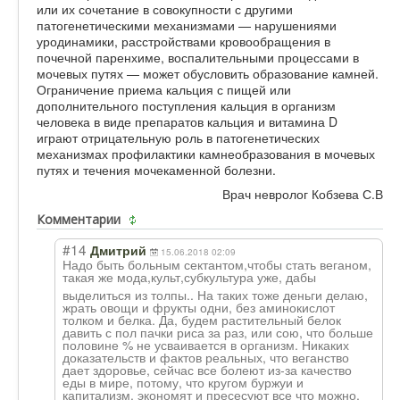
или их сочетание в совокупности с другими
патогенетическими механизмами — нарушениями
уродинамики, расстройствами кровообращения в
почечной паренхиме, воспалительными процессами в
мочевых путях — может обусловить образование камней.
Ограничение приема кальция с пищей или
дополнительного поступления кальция в организм
человека в виде препаратов кальция и витамина D
играют отрицательную роль в патогенетических
механизмах профилактики камнеобразования в мочевых
путях и течения мочекаменной болезни.
Врач невролог Кобзева С.В
Комментарии
#14
Дмитрий
15.06.2018 02:09
Надо быть больным сектантом,чтобы стать веганом,
такая же мода,культ,субк
ультура уже, дабы
выделиться из толпы.. На таких тоже деньги делаю,
жрать овощи и фрукты одни, без аминокислот
толком и белка. Да, будем растительный белок
давить с пол пачки риса за раз, или сою, что больше
половине % не усваивается в организм. Никаких
доказательств и фактов реальных, что веганство
дает здоровье, сейчас все болеют из-за качество
еды в мире, потому, что кругом буржуи и
капитализм, экономят и пресесуют все что можно,