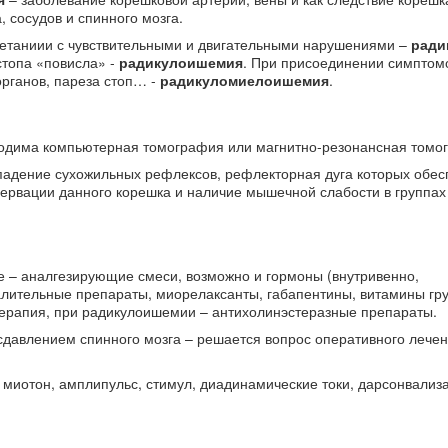
 сосудов и спинного мозга.
четаниии с чувствительными и двигательными нарушениями –
ради
стопа «повисла» -
радикулоишемия
. При присоединении симптом
рганов, пареза стоп… -
радикуломиелоишемия
.
ходима компьютерная томография или магнитно-резонансная томо
падение сухожильных рефлексов, рефлекторная дуга которых обес
нервации данного корешка и наличие мышечной слабости в группа
де – аналгезирующие смеси, возможно и гормоны (внутривенно,
лительные препараты, миорелаксанты, габапентины, витамины гру
терапия, при радикулоишемии – антихолинэстеразные препараты.
сдавлением спинного мозга – решается вопрос оперативного лече
миотон, амплипульс, стимул, диадинамические токи, дарсонвализ