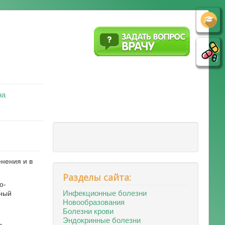
на
енения и в
Разделы сайта:
о-
Инфекционные болезни
ьный
Новообразования
Болезни крови
Эндокринные болезни
а,