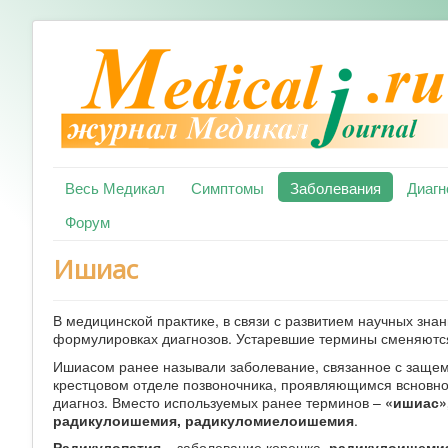
Весь Медикал
Симптомы
Заболевания
Диагн
Форум
Ишиас
В медицинской практике, в связи с развитием научных знан
формулировках диагнозов. Устаревшие термины сменяютс
Ишиасом ранее называли заболевание, связанное с заще
крестцовом отделе позвоночника, проявляющимся всновном
диагноз. Вместо используемых ранее терминов –
«ишиас»
радикулоишемия, радикуломиелоишемия
.
Радикулопатия
– заболевание корешка,
радикулоишеми