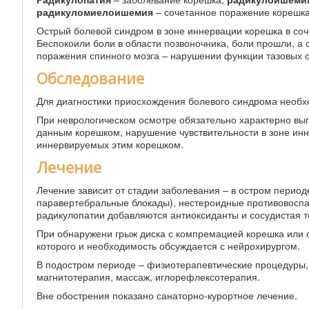
радикуломиелоишемия
– сочетанное поражение корешка,
Острый болевой синдром в зоне иннервации корешка в со
Беспокоили боли в области позвоночника, боли прошли, а 
поражения спинного мозга – нарушении функции тазовых о
Обследование
Для диагностики приосхождения болевого синдрома необ
При неврологическом осмотре обязательно характерно вы
данным корешком, нарушение чувствительности в зоне ин
иннервируемых этим корешком.
Лечение
Лечение зависит от стадии заболевания – в остром перио
паравертебральные блокады), нестероидные противовоспа
радикулопатии добавляются антиоксиданты и сосудистая 
При обнаружени грыж диска с компремацией корешка или 
которого и необходимость обсуждается с нейрохирургом.
В подостром периоде – физиотерапевтические процедуры, 
магнитотерапия, массаж, иглорефлексотерапия.
Вне обострения показано санаторно-курортное лечение.