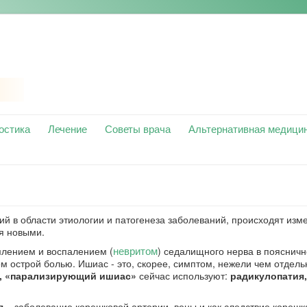
остика
Лечение
Советы врача
Альтернативная медици
ий в области этиологии и патогенеза заболеваний, происходят изм
я новыми.
невритом
млением и воспалением (
) седалищного нерва в поясничн
 острой болью. Ишиас - это, скорее, симптом, нежели чем отдел
, «парализирующий ишиас»
сейчас используют:
радикулопатия,
я
– заболевание корешковой артерии, вены и как следствие корешк