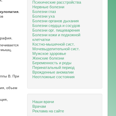
Психические расстройства
Нервные болезни
Болезни глаз
кулопатия
.
Болезни уха
ов
Болезни органов дыхания
Болезни сердца и сосудов
Болезни орг. пищеварения
Болезни кожи и подкожной
графия.
клетчатки
Костно-мышечной сист.
печивается
Мочевыделительной сист.
х мышц,
Мужское здоровье
Женские болезни
Беременность и роды
Перинатальный период
Врожденные аномалии
ппы В. При
Неотложные состояния
ния, объем
ация,
Наши врачи
Врачам
Реклама на сайте