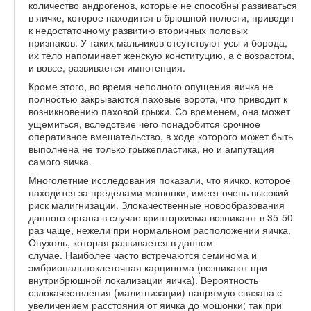
количество андрогенов, которые не способны развиваться
в яичке, которое находится в брюшной полости, приводит
к недостаточному развитию вторичных половых
признаков. У таких мальчиков отсутствуют усы и борода,
их тело напоминает женскую конституцию, а с возрастом,
и вовсе, развивается импотенция.
Кроме этого, во время неполного опущения яичка не
полностью закрываются паховые ворота, что приводит к
возникновению паховой грыжи. Со временем, она может
ущемиться, вследствие чего понадобится срочное
оперативное вмешательство, в ходе которого может быть
выполнена не только грыжепластика, но и ампутация
самого яичка.
Многолетние исследования показали, что яичко, которое
находится за пределами мошонки, имеет очень высокий
риск малигнизации. Злокачественные новообразования
данного органа в случае крипторхизма возникают в 35-50
раз чаще, нежели при нормальном расположении яичка.
Опухоль, которая развивается в данном
случае. Наиболее часто встречаются семинома и
эмбриональноклеточная карцинома (возникают при
внутрибрюшной локализации яичка). Вероятность
озлокачествления (малигнизации) напрямую связана с
увеличением расстояния от яичка до мошонки; так при