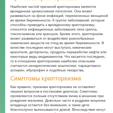
Форум
Наиболее частой причиной крипторхизма является
врожденная хромосомная патология. Она может
развиваться на фоне инфекций, перенесенных женщиной
во время беременности. К группе заболеваний, которые
способны приводить к врожденному крипторхизму,
относятся инфекционные заболевания типа гриппа,
токсоплазмоза или краснухи. Кроме этого, крипторхизм
может развиваться от воздействия разнообразных
химических веществ на плод во время беременности. В
качестве последних могут выступать химические
красители, детергенты, продукты переработки нефти или
некоторые виды медикаментов. Что касается последних,
то в отношении крипторхизма наиболее опасными
считаются ненаркотические аналгетики: парацетамол,
аспирин, ибупрофен и подобные лекарства.
Симптомы крипторхизма
Как правило, признаки крипторхизма не оставляют
лишних вопросов в постановке диагноза. Симптомы
проявляются полным отсутствием яичка в мошонке при
рождении мальчика. Довольно часто в роддоме мошонка
младенца остается без внимания, и такие дети
благополучно выписываются домой. Впоследствие могут