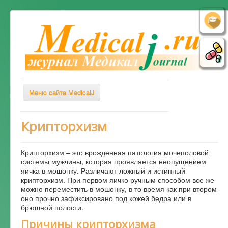
Меню сайта MedicalJ
Весь Медикал
Крипторхизм
Симптомы
Крипторхизм – это врожденная патология мочеполовой
Заболевания
системы мужчины, которая проявляется неопущением
яичка в мошонку. Различают ложный и истинный
Диагностика
крипторхизм. При первом яичко ручным способом все же
Лечение
можно переместить в мошонку, в то время как при втором
оно прочно зафиксировано под кожей бедра или в
Советы врача
брюшной полости.
Причины крипторхизма
Альтернативная медицина