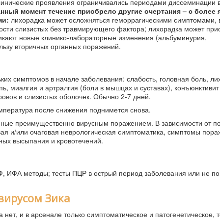
клинические проявления ограничивались периодами диссеминации в
анный момент течение приобрело другие очертания – с более 
ми:
лихорадка может осложняться геморрагическими симптомами, в
вости слизистых без травмирующего фактора; лихорадка может при
никают новые клинико-лабораторные изменения (альбуминурия,
льзу вторичных органных поражений.
их симптомов в начале заболевания: слабость, головная боль, ли
пь, миалгия и артралгия (боли в мышцах и суставах), конъюнктивит
ровов и слизистых оболочек. Обычно 2-7 дней.
емпература после снижения поднимется снова.
нные преимущественно вирусным поражением. В зависимости от п
вая и/или очаговая неврологическая симптоматика, симптомы пора
чных высыпания и кровотечений.
Ф, ИФА методы; тесты ПЦР в острый период заболевания или не по
вирусом Зика
 нет, и в арсенале только симптоматическое и патогенетическое, т