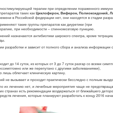
ностимулирующей терапии при определении пораженного иммунно
препаратов таких как
Циклоферон, Виферон, Полиоксидоний, Л
емени в Российской федерации нет, они находятся в стадии разра
именяют такие группы препаратов как диуретики (при
терапию, при необходимости – спинномозговую пункцию.
ений назначаются антибиотики широкого спектра, кроме тетрацик
ды.
ии разработки и зависит от полного сбора и анализа информации о
ит до 14 суток, из которых от 3 до 7 суток разгар со всеми симп
ессимптомно или же перепутано с другими заболеваниями),
о лишь облегчает клиническую картину.
ий не вызывает и проходит практически бесследно с полным вызд
 по их лечению нет, и лечебные мероприятия чаще не предотвращ
их странах есть рекомендации воздержаться от ближайшего детор
едств лечения, которые планируют разработать к концу 2016 нача