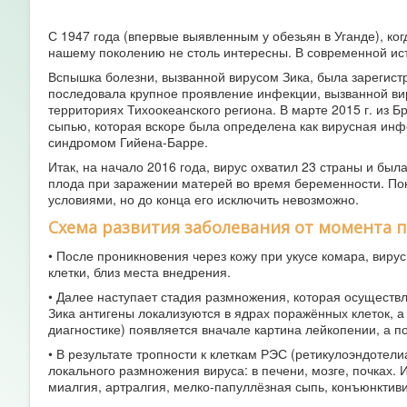
С 1947 года (впервые выявленным у обезьян в Уганде), ко
нашему поколению не столь интересны. В современной ис
Вспышка болезни, вызванной вирусом Зика, была зарегист
последовала крупное проявление инфекции, вызванной виру
территориях Тихоокеанского региона. В марте 2015 г. из
сыпью, которая вскоре была определена как вирусная инфе
синдромом Гийена-Барре.
Итак, на начало 2016 года, вирус охватил 23 страны и бы
плода при заражении матерей во время беременности. Пок
условиями, но до конца его исключить невозможно.
Схема развития заболевания от момента 
• После проникновения через кожу при укусе комара, вир
клетки, близ места внедрения.
• Далее наступает стадия размножения, которая осуществ
Зика антигены локализуются в ядрах поражённых клеток, а
диагностике) появляется вначале картина лейкопении, а по
• В результате тропности к клеткам РЭС (ретикулоэндотел
локального размножения вируса: в печени, мозге, почках. 
миалгия, артралгия, мелко-папуллёзная сыпь, конъюнктиви