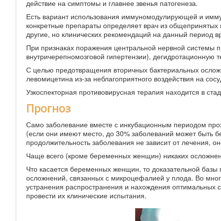
действие на симптомы и главнее звенья патогенеза.
Есть вариант использования иммуномодулирующей и имму
конкретные препараты определяет врач из общепринятых 
другие, но клинических рекомендаций на данный период вр
При признаках поражения центральной нервной системы пр
внутричерепномозговой гипертензии), дегидротационную 
С целью предотвращения вторичных бактериальных осложн
левомицетина из-за неблагоприятного воздействия на сосу
Узкоспекторная противовирусная терапия находится в стад
Прогноз
Само заболевание вместе с инкубационным периодом проход
(если они имеют место, до 30% заболеваний может быть б
продолжительность заболевания не зависит от лечения, он
Чаще всего (кроме беременных женщин) никаких осложнен
Что касается беременных женщин, то доказательной базы
осложнений, связанных с микроцефалией у плода. Во мног
устранения распространения и нахождения оптимальных ср
провести их клинические испытания.