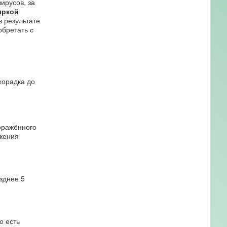
ирусов, за
яркой
 результате
обретать с
хорадка до
оражённого
жения
зднее 5
о есть