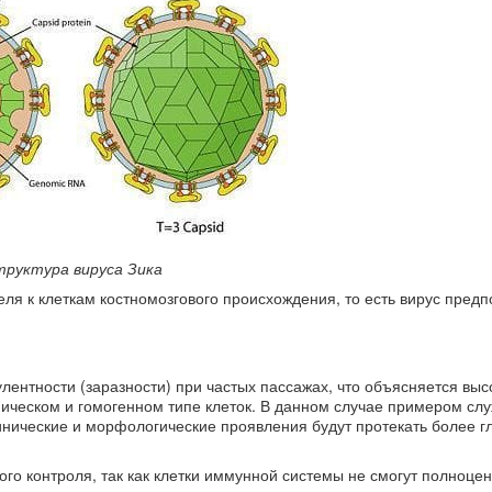
руктура вируса Зика
еля к клеткам костномозгового происхождения, то есть вирус предп
улентности (заразности) при частых пассажах, что объясняется выс
ическом и гомогенном типе клеток. В данном случае примером слу
инические и морфологические проявления будут протекать более гл
ого контроля, так как клетки иммунной системы не смогут полноце