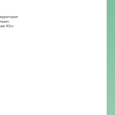
территория
льких
кже Юго-