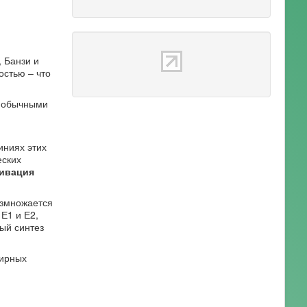
, Банзи и
остью – что
и обычными
иниях этих
еских
тивация
азмножается
Е1 и Е2,
ый синтез
ширных