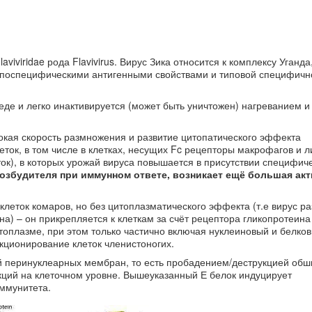
iviridae рода Flavivirus. Вирус Зика относится к комплексу Уганда
уппоспецифическими антигенными свойствами и типовой специфичн
еде и легко инактивируется (может быть уничтожен) нагреванием 
окая скорость размножения и развитие цитопатического эффекта
еток, в том числе в клетках, несущих Fc рецепторы макрофагов и л
ток), в которых урожай вируса повышается в присутствии специфич
озбудителя при иммунном ответе, возникает ещё большая ак
клеток комаров, но без цитоплазматического эффекта (т.е вирус р
на) – он прикрепляется к клеткам за счёт рецептора гликопротеина 
итоплазме, при этом только частично включая нуклеиновый и белков
кционирование клеток членистоногих.
 перинуклеарных мембран, то есть пробадением/деструкцией об
нкций на клеточном уровне. Вышеуказанный Е белок индуцирует
ммунитета.