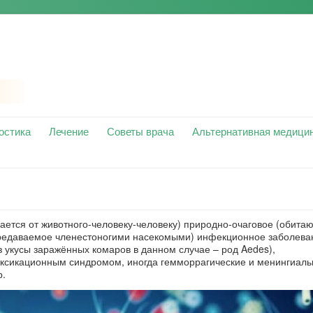
остика
Лечение
Советы врача
Альтернативная медици
дается от животного-человеку-человеку) природно-очаговое (обита
редаваемое членестоногими насекомыми) инфекционное заболеван
укусы заражённых комаров в данном случае – род Aedes),
оксикационным синдромом, иногда гемморрагические и менингиал
р.