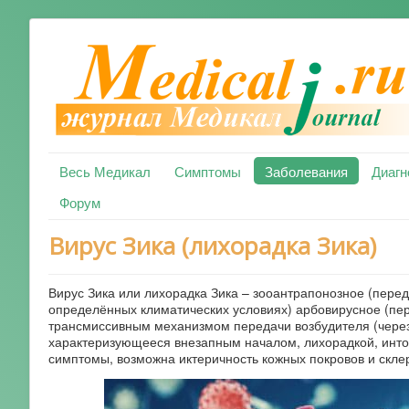
Весь Медикал
Симптомы
Заболевания
Диагн
Форум
Вирус Зика (лихорадка Зика)
Вирус Зика или лихорадка Зика – зооантрапонозное (пере
определённых климатических условиях) арбовирусное (пе
трансмиссивным механизмом передачи возбудителя (через 
характеризующееся внезапным началом, лихорадкой, инт
симптомы, возможна иктеричность кожных покровов и скле