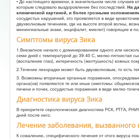
• До настоящего времени, в значительном числе случаев 
которым следовало выздоровление без последствий.
На д
клинической картиной, и более грозными осложнения
сосудистых нарушений, это проявляется в виде кровоточи
двухволновым течением, где на высоте второй волны, воз
менингиальные знаки, энцефалит, миелит) говорящие в по
Симптомы вируса Зика
1.Внезапное начало с доминированием одного или нескольк
семи дней с температурой до 39-40 С, мелко-пятнистая сы
(воспаление глаз), иктеричность (желтушность) кожных пок
2.Течение лихорадки может быть двухволновым, то есть т
3. Возможны вторичные органные поражения, опосредова
органа(ов) появляются те или иные симптомы: общемозго
печени и почек, сосудистые поражения в виде мелко-точе
Диагностика вируса Зика
В приоритете серологическая диагностика РСК, РТГА, РНИ
дней после него.
Лечение заболевания, вызванного 
К сожалению, специфического лечения от этого вируса пока