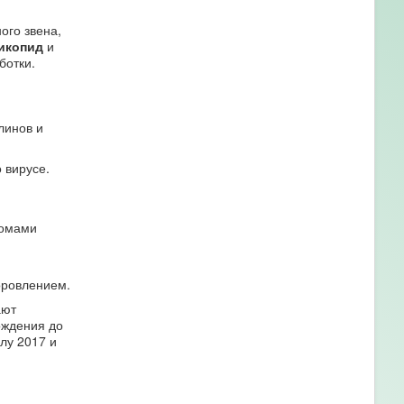
го звена,
икопид
и
ботки.
линов и
 вирусе.
томами
оровлением.
ают
ождения до
лу 2017 и