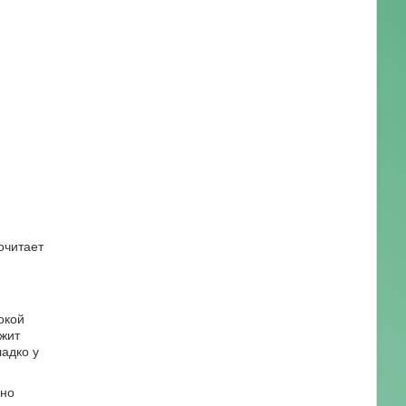
очитает
окой
жит
адко у
нно