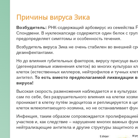
Причины вируса Зика
Возбудитель:
РНК-содержащий арбовирус из семейства Flav
Спондвени. В нуклеокапсиде содержится один белок с гр
предопределяет симптомы и особенность течения.
Возбудитель вируса Зика не очень стабилен во внешней ср
дезинфектантами.
Но до влияния губительных факторов, вирусу присуще выс
(дегенеративные изменения клеток) во многих культурах кл
клеток (естественных киллеров, нейтрофилов и тучных кле
антител.
То есть вместо предполагаемой ликвидации в
вируса!
Высокая скорость размножения наблюдается и в культурах 
сам по себе, без разрушительного влияния на клетки хозяи
проникает в клетку путём эндоцитоза и реплицируется в ц
клеток млекопитающего-хозяина, но не останавливает фун
Инфекция, таким образом сопровождается пролиферацией
участков и, как следствие – нарушение многих важных фу
нейтрализцющие антитела и другие структуры защитного и