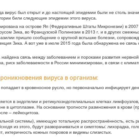
гда вирус был открыт и до настоящей эпидемии были не столь знач
тории били следующие эпидемии этого вируса.
рирована на острове Яп (Федеративные Штаты Микронезии) в 2007 
сом Зика, во Французской Полинезии в 2013 г. и в других смежны
 Бразилии пришло сообщение о крупной вспышке болезни, сопровож
кция Зика. А вот уже в июле 2015 года была обнаружена ее связь 
ла найдена связь между заболеванием и пороками развития нервно
а, риск заболеваемости в России минимизирован, в связи с клима
проникновения вируса в организм:
ус попадает в кровеносное русло, но первоначально инфицирует де
ляется в эндотелии и ретикулоэндотелиальных клетках лимфоузлов,
 не в цитоплазме. На основании тропности размножения в крови (п
сле – лейкоцитоза.
иальной системы), имеющую тотальную распространённость, есть р
Исходя из этого, будут разворачиваться и симптомы: лихорадка, гол
т, иктеричность кожных покровов и видимы слизистых.