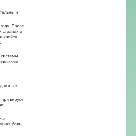
ительны и
году. После
х странах и
давшейся
с
й системы
тическими
ндритные
 при вирусе
ри
иск
овная боль,