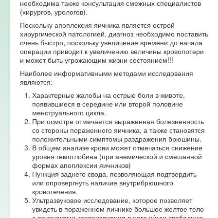
необходима также консультация смежных специалистов
(хирургов, урологов).
Поскольку апоплексия яичника является острой
хирургической патологией, диагноз необходимо поставить
очень быстро, поскольку увеличение времени до начала
операции приводит к увеличению величины кровопотери
и может быть угрожающим жизни состоянием!!!
Наиболее информативными методами исследования
являются:
Характерные жалобы на острые боли в животе,
появившиеся в середине или второй половине
менструального цикла.
При осмотре отмечается выраженная болезненность
со стороны пораженного яичника, а также становятся
положительными симптомы раздражения брюшины.
В общем анализе крови может отмечаться снижение
уровня гемоглобина (при анемической и смешанной
формах апоплексии яичников)
Пункция заднего свода, позволяющая подтвердить
или опровергнуть наличие внутрибрюшного
кровотечения.
Ультразвуковое исследование, которое позволяет
увидеть в пораженном яичнике большое желтое тело
с признаками кровоизлияния в него и/или свободную