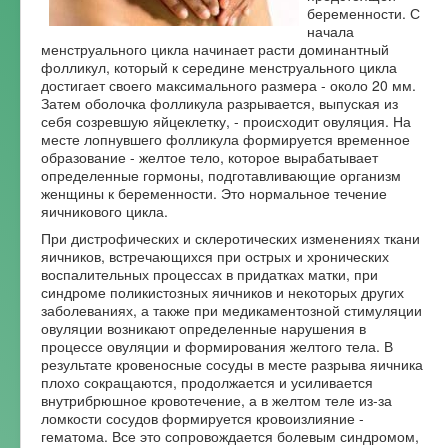
беременности. С
Форум
начала
менструального цикла начинает расти доминантный
фолликул, который к середине менструального цикла
достигает своего максимального размера - около 20 мм.
Затем оболочка фолликула разрывается, выпуская из
себя созревшую яйцеклетку, - происходит овуляция. На
месте лопнувшего фолликула формируется временное
образование - желтое тело, которое вырабатывает
определенные гормоны, подготавливающие организм
женщины к беременности. Это нормальное течение
яичникового цикла.
При дистрофических и склеротических изменениях ткани
яичников, встречающихся при острых и хронических
воспалительных процессах в придатках матки, при
синдроме поликистозных яичников и некоторых других
заболеваниях, а также при медикаментозной стимуляции
овуляции возникают определенные нарушения в
процессе овуляции и формирования желтого тела. В
результате кровеносные сосуды в месте разрыва яичника
плохо сокращаются, продолжается и усиливается
внутрибрюшное кровотечение, а в желтом теле из-за
ломкости сосудов формируется кровоизлияние -
гематома. Все это сопровождается болевым синдромом,