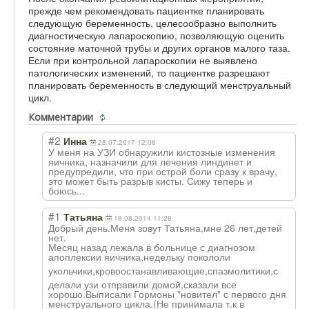
прежде чем рекомендовать пациентке планировать
следующую беременность, целесообразно выполнить
диагностическую лапароскопию, позволяющую оценить
состояние маточной трубы и других органов малого таза.
Если при контрольной лапароскопии не выявлено
патологических изменений, то пациентке разрешают
планировать беременность в следующий менструальный
цикл.
Комментарии
#2
Инна
28.07.2017 12:06
У меня на УЗИ обнаружили кистозные изменения
яичника, назначили для лечения линдинет и
предупредили, что при острой боли сразу к врачу,
это может быть разрыв кисты. Сижу теперь и
боюсь...
#1
Татьяна
18.08.2014 11:28
Добрый день.Меня зовут Татьяна,мне 26 лет,детей
нет.
Месяц назад лежала в больнице с диагнозом
апоплексии яичника,недельк
у покололи
укольчики,крово
останавливающие
,спазмолитики,с
делали узи отправили домой,сказали все
хорошо.Выписали Гормоны "новител" с первого дня
менструального цикла.(Не принимала т.к в