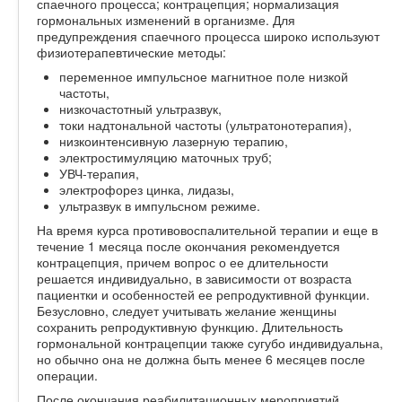
спаечного процесса; контрацепция; нормализация
гормональных изменений в организме. Для
предупреждения спаечного процесса широко используют
физиотерапевтические методы:
переменное импульсное магнитное поле низкой
частоты,
низкочастотный ультразвук,
токи надтональной частоты (ультратонотерапия),
низкоинтенсивную лазерную терапию,
электростимуляцию маточных труб;
УВЧ-терапия,
электрофорез цинка, лидазы,
ультразвук в импульсном режиме.
На время курса противовоспалительной терапии и еще в
течение 1 месяца после окончания рекомендуется
контрацепция, причем вопрос о ее длительности
решается индивидуально, в зависимости от возраста
пациентки и особенностей ее репродуктивной функции.
Безусловно, следует учитывать желание женщины
сохранить репродуктивную функцию. Длительность
гормональной контрацепции также сугубо индивидуальна,
но обычно она не должна быть менее 6 месяцев после
операции.
После окончания реабилитационных мероприятий,