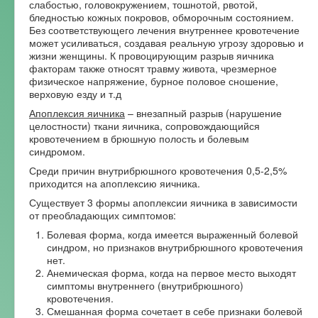
слабостью, головокружением, тошнотой, рвотой,
бледностью кожных покровов, обморочным состоянием.
Без соответствующего лечения внутреннее кровотечение
может усиливаться, создавая реальную угрозу здоровью и
жизни женщины. К провоцирующим разрыв яичника
факторам также относят травму живота, чрезмерное
физическое напряжение, бурное половое сношение,
верховую езду и т.д
Апоплексия яичника
– внезапный разрыв (нарушение
целостности) ткани яичника, сопровождающийся
кровотечением в брюшную полость и болевым
синдромом.
Среди причин внутрибрюшного кровотечения 0,5-2,5%
приходится на апоплексию яичника.
Существует 3 формы апоплексии яичника в зависимости
от преобладающих симптомов:
Болевая форма, когда имеется выраженный болевой
синдром, но признаков внутрибрюшного кровотечения
нет.
Анемическая форма, когда на первое место выходят
симптомы внутреннего (внутрибрюшного)
кровотечения.
Смешанная форма сочетает в себе признаки болевой