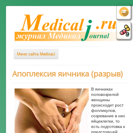
Меню сайта MedicalJ
Весь Медикал
Апоплексия яичника (разрыв)
Симптомы
В яичниках
Заболевания
половозрелой
женщины
Диагностика
происходит рост
Лечение
фолликулов,
созревание в них
Советы врача
яйцеклетки, то
есть подготовка к
Альтернативная медицина
предстоящей