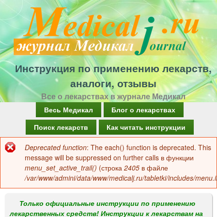
Перейти
к
основному
содержанию
Инструкция по применению лекарств,
аналоги, отзывы
Все о лекарствах в журнале Медикал
Г
Весь Медикал
Блог о лекарствах
л
Поиск лекарств
Как читать инструкции
а
Deprecated function
: The each() function is deprecated. This
Сообщение
в
message will be suppressed on further calls в функции
об
menu_set_active_trail()
(строка
2405
в файле
н
/var/www/admini/data/www/medicalj.ru/tabletki/includes/menu.i
ошибке
о
е
Только официальные инструкции по применению
лекарственных средств! Инструкции к лекарствам на