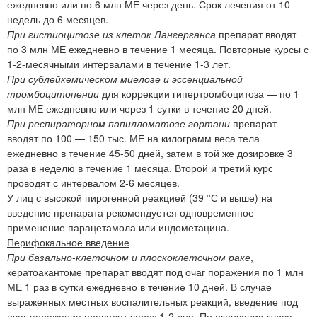
ежедневно или по 6 млн МЕ через день. Срок лечения от 10
недель до 6 месяцев.
При гистиоцитозе из клеток Лангерганса
препарат вводят
по 3 млн МЕ ежедневно в течение 1 месяца. Повторные курсы с
1-2-месячными интервалами в течение 1-3 лет.
При сублейкемическом миелозе и эссенциальной
тромбоцитопении
для коррекции гипертромбоцитоза — по 1
млн МЕ ежедневно или через 1 сутки в течение 20 дней.
При респираторном папилломатозе гортани
препарат
вводят по 100 — 150 тыс. МЕ на килограмм веса тела
ежедневно в течение 45-50 дней, затем в той же дозировке 3
раза в неделю в течение 1 месяца. Второй и третий курс
проводят с интервалом 2-6 месяцев.
У лиц с высокой пирогенной реакцией (39 °С и выше) на
введение препарата рекомендуется одновременное
применение парацетамола или индометацина.
Перифокальное введение
При базально-клеточном и плоскоклеточном раке
,
кератоакантоме препарат вводят под очаг поражения по 1 млн
МЕ 1 раз в сутки ежедневно в течение 10 дней. В случае
выраженных местных воспалительных реакций, введение под
очаг поражения проводят через 1-2 дня. По окончании курса,