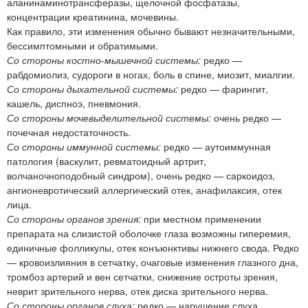
аланинаминотрансферазы, щелочной фосфатазы,
концентрации креатинина, мочевины.
Как правило, эти изменения обычно бывают незначительными,
бессимптомными и обратимыми.
Со стороны костно-мышечной системы:
редко —
рабдомиолиз, судороги в ногах, боль в спине, миозит, миалгии.
Со стороны дыхательной системы:
редко — фарингит,
кашель, диспноэ, пневмония.
Со стороны мочевыделительной системы:
очень редко —
почечная недостаточность.
Со стороны иммунной системы:
редко — аутоиммунная
патология (васкулит, ревматоидный артрит,
волчаночноподобный синдром), очень редко — саркоидоз,
ангионевротический аллергический отек, анафилаксия, отек
лица.
Со стороны органов зрения:
при местном применении
препарата на слизистой оболочке глаза возможны гиперемия,
единичные фолликулы, отек конъюнктивы нижнего свода. Редко
— кровоизлияния в сетчатку, очаговые изменения глазного дна,
тромбоз артерий и вен сетчатки, снижение остроты зрения,
неврит зрительного нерва, отек диска зрительного нерва.
Со стороны органов слуха:
редко — нарушение слуха.