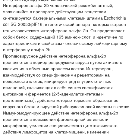
Интерферон альфа-2b человеческий рекомбинантный,
являющийся в препарате действующим веществом,
синтезируется бактериальными клетками штамма Escherichia
coli SG-20050/pIF16, в генетический аппарат которых встроен
ген человеческого интерферона альфа-2b. Он представляет
собой белок, содержащий 165 аминокислот, и идентичен по
характеристикам и свойствам человеческому лейкоцитарному
интерферону альфа-2b.
Противовирусное действие интерферона альфа-2b
проявляется в период репродукции вируса путем активного
включения в обменные процессы клеток. Интерферон,
взаимодействуя со специфическими рецепторами на
поверхности клеток, инициирует ряд внутриклеточных
изменений, включающих в себя синтез специфических
цитокинов и ферментов (2-5-аденилатсинтетазы и
протеинкиназы), действие которых тормозит образование
вирусного белка и вирусной рибонуклеиновой кислоты в клетке.
Иммуномодулирующее действие интерферона альфа-2b
проявляется в повышении фагоцитарной активности
макрофагов, усилении специфического цитотоксического
действия лимфоцитов на клетки-мишени, изменении