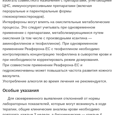
избегать совместного назначения с препаратами, угнетающими
ЦНС, иммуносупрессивными препаратами (включая
пероральные и парентеральные формы
глюкокортикостероидов).
Интерфероны могут влиять на окислительные метаболические
процессы. Это следует учитывать при одновременном
применении с препаратами, метаболизирующимися путем
окисления (в том числе с производными ксантина —
аминофиллином и теофиллином). При одновременном
применении Реаферона-ЕС с теофиллином необходимо
контролировать концентрацию теофиллина в сыворотке крови и
при необходимости корректировать режим дозирования.
При совместном применении Реаферона-ЕС и
гидроксимочевины может повышаться частота развития кожного
васкулита.
Употребление алкоголя во время лечения не рекомендуется.
Особые указания
Для своевременного выявления отклонений от нормы
лабораторных показателей, которые могут возникнуть в ходе
терапии, общие клинические анализы крови необходимо
повторять каждые 2 недели, а биохимические — каждые 4