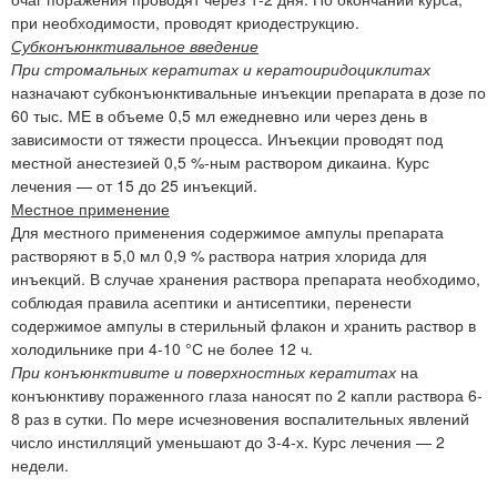
при необходимости, проводят криодеструкцию.
Субконъюнктивальное введение
При стромальных кератитах и кератоиридоциклитах
назначают субконъюнктивальные инъекции препарата в дозе по
60 тыс. МЕ в объеме 0,5 мл ежедневно или через день в
зависимости от тяжести процесса. Инъекции проводят под
местной анестезией 0,5 %-ным раствором дикаина. Курс
лечения — от 15 до 25 инъекций.
Местное применение
Для местного применения содержимое ампулы препарата
растворяют в 5,0 мл 0,9 % раствора натрия хлорида для
инъекций. В случае хранения раствора препарата необходимо,
соблюдая правила асептики и антисептики, перенести
содержимое ампулы в стерильный флакон и хранить раствор в
холодильнике при 4-10 °С не более 12 ч.
При конъюнктивите и поверхностных кератитах
на
конъюнктиву пораженного глаза наносят по 2 капли раствора 6-
8 раз в сутки. По мере исчезновения воспалительных явлений
число инстилляций уменьшают до 3-4-х. Курс лечения — 2
недели.