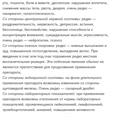
рту, тошнота, боли в животе, диспепсия, нарушения аппетита,
снижение массы тела, рвота, диарея, очень редко —
панкреатит, гепатотоксичность.
Со стороны центральной нервной системы:
редко —
раздражительность, нервозность, депрессия, астения,
бессонница, беспокойство, нарушение способности к
концентрации внимания, суицидальные мысли, агрессивность,
очень редко — нейропатии, психоз.
Со стороны кожных покровов:
редко — кожные высыпания и
зуд, повышенное потоотделение, выпадение волос. При
введении в очаг или под очаг поражения редко местная
воспалительная реакция. Эти побочные явления обычно не
являются препятствием для продолжения применения
препарата.
Со стороны эндокринной системы:
на фоне длительного
применения препарата возможны изменения со стороны
щитовидной железы. Очень редко — сахарный диабет.
Со стороны лабораторных показателей:
при применении
препарата возможны отклонения от нормы лабораторных
показателей, проявляющиеся лейкопенией, лимфопенией,
тромбоцитопенией, анемией, повышением активности