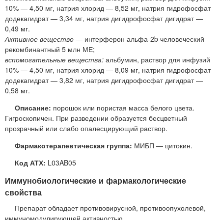
10% — 4,50 мг, натрия хлорид — 8,52 мг, натрия гидрофосфат
додекагидрат — 3,34 мг, натрия дигидрофосфат дигидрат —
0,49 мг.
Активное вещество
— интерферон альфа-2b человеческий
рекомбинантный 5 млн МЕ;
вспомогательные вещества:
альбумин, раствор для инфузий
10% — 4,50 мг, натрия хлорид — 8,09 мг, натрия гидрофосфат
додекагидрат — 3,82 мг, натрия дигидрофосфат дигидрат —
0,58 мг.
Описание:
порошок или пористая масса белого цвета.
Гигроскопичен. При разведении образуется бесцветный
прозрачный или слабо опалесцирующий раствор.
Фармакотерапевтическая группа:
МИБП — цитокин.
Код АТХ:
L03AB05
Иммунобиологические и фармакологические
свойства
Препарат обладает противовирусной, противоопухолевой,
иммуномодулирующей активностью.