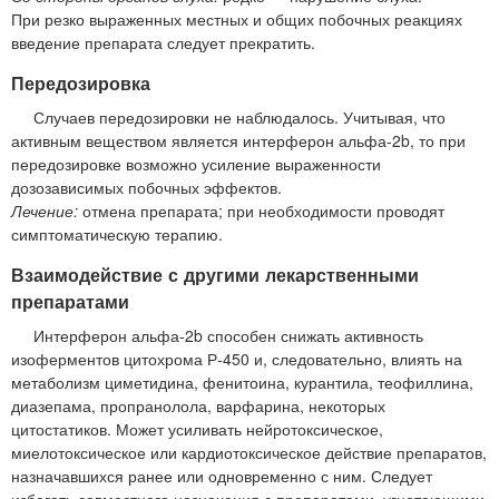
При резко выраженных местных и общих побочных реакциях
введение препарата следует прекратить.
Передозировка
Случаев передозировки не наблюдалось. Учитывая, что
активным веществом является интерферон альфа-2b, то при
передозировке возможно усиление выраженности
дозозависимых побочных эффектов.
Лечение:
отмена препарата; при необходимости проводят
симптоматическую терапию.
Взаимодействие с другими лекарственными
препаратами
Интерферон альфа-2b способен снижать активность
изоферментов цитохрома Р-450 и, следовательно, влиять на
метаболизм циметидина, фенитоина, курантила, теофиллина,
диазепама, пропранолола, варфарина, некоторых
цитостатиков. Может усиливать нейротоксическое,
миелотоксическое или кардиотоксическое действие препаратов,
назначавшихся ранее или одновременно с ним. Следует