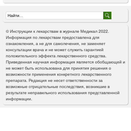
Ф
о
© Инструкции к лекарствам в журнале Медикал 2022.
р
Информация по лекарствам предоставлена для
ознакомления, а не для самолечения, не заменяет
м
консультации врача и не может служить гарантией
а
положительного эффекта лекарственного средства.
Приведенная научная информация является обобщающей и
п
не может быть использована для принятия решения о
о
возможности применения конкретного лекарственного
препарата. Редакция не несет ответственности за
и
возможные отрицательные последствия, возникшие в
с
результате неправильного использования представленной
информации.
к
а