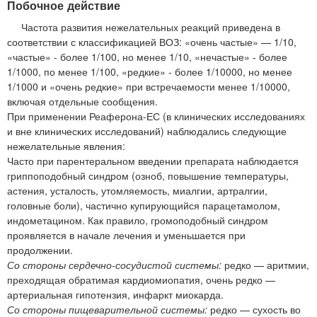
Побочное действие
Частота развития нежелательных реакций приведена в
соответствии с классификацией ВОЗ: «очень частые» — 1/10,
«частые» - более 1/100, но менее 1/10, «нечастые» - более
1/1000, по менее 1/100, «редкие» - более 1/10000, но менее
1/1000 и «очень редкие» при встречаемости менее 1/10000,
включая отдельные сообщения.
При применении Реаферона-ЕС (в клинических исследованиях
и вне клинических исследований) наблюдались следующие
нежелательные явления:
Часто при парентеральном введении препарата наблюдается
гриппоподобный синдром (озноб, повышение температуры,
астения, усталость, утомляемость, миалгии, артралгии,
головные боли), частично купирующийся парацетамолом,
индометацином. Как правило, громоподобный синдром
проявляется в начале лечения и уменьшается при
продолжении.
Со стороны сердечно-сосудистой системы:
редко — аритмии,
преходящая обратимая кардиомиопатия, очень редко —
артериальная гипотензия, инфаркт миокарда.
Со стороны пищеварительной системы:
редко — сухость во