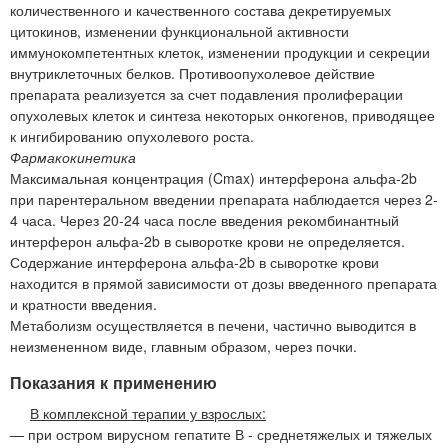
количественного и качественного состава декретируемых
цитокинов, изменении функциональной активности
иммунокомпетентных клеток, изменении продукции и секреции
внутриклеточных белков. Противоопухолевое действие
препарата реализуется за счет подавления пролиферации
опухолевых клеток и синтеза некоторых онкогенов, приводящее
к ингибированию опухолевого роста.
Фармакокинетика
Максимальная концентрация (Cmax) интерферона альфа-2b
при парентеральном введении препарата наблюдается через 2-
4 часа. Через 20-24 часа после введения рекомбинантный
интерферон альфа-2b в сыворотке крови не определяется.
Содержание интерферона альфа-2b в сыворотке крови
находится в прямой зависимости от дозы введенного препарата
и кратности введения.
Метаболизм осуществляется в печени, частично выводится в
неизмененном виде, главным образом, через почки.
Показания к применению
В комплексной терапии у взрослых:
— при остром вирусном гепатите В - среднетяжелых и тяжелых