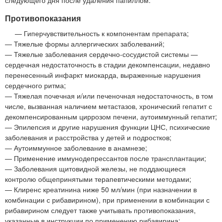
Противопоказания
— Гиперчувствительность к компонентам препарата;
— Тяжелые формы аллергических заболеваний;
— Тяжелые заболевания сердечно-сосудистой системы —
сердечная недостаточность в стадии декомпенсации, недавно
перенесенный инфаркт миокарда, выраженные нарушения
сердечного ритма;
— Тяжелая почечная и/или печеночная недостаточность, в том
числе, вызванная наличием метастазов, хронический гепатит с
декомпенсированным циррозом печени, аутоиммунный гепатит;
— Эпилепсия и другие нарушения функции ЦНС, психические
заболевания и расстройства у детей и подростков;
— Аутоиммунное заболевание в анамнезе;
— Применение иммунодепрессантов после трансплантации;
— Заболевания щитовидной железы, не поддающиеся
контролю общепринятыми терапевтическими методами;
— Клиренс креатинина ниже 50 мл/мин (при назначении в
комбинации с рибавирином), при применении в комбинации с
рибавирином следует также учитывать противопоказания,
указанные в инструкции по применению рибавирина;