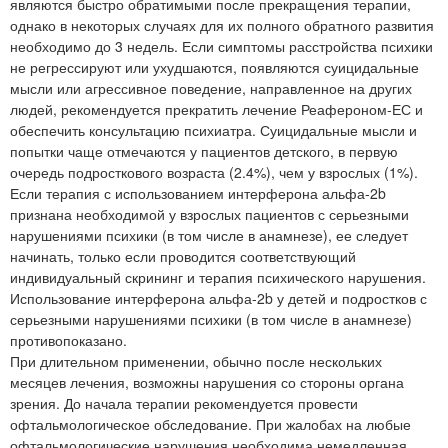
являются быстро обратимыми после прекращения терапии,
однако в некоторых случаях для их полного обратного развития
необходимо до 3 недель. Если симптомы расстройства психики
не регрессируют или ухудшаются, появляются суицидальные
мысли или агрессивное поведение, направленное на других
людей, рекомендуется прекратить лечение Реафероном-ЕС и
обеспечить консультацию психиатра. Суицидальные мысли и
попытки чаще отмечаются у пациентов детского, в первую
очередь подросткового возраста (2.4%), чем у взрослых (1%).
Если терапия с использованием интерферона альфа-2b
признана необходимой у взрослых пациентов с серьезными
нарушениями психики (в том числе в анамнезе), ее следует
начинать, только если проводится соответствующий
индивидуальный скрининг и терапия психического нарушения.
Использование интерферона альфа-2b у детей и подростков с
серьезными нарушениями психики (в том числе в анамнезе)
противопоказано.
При длительном применении, обычно после нескольких
месяцев лечения, возможны нарушения со стороны органа
зрения. До начала терапии рекомендуется провести
офтальмологическое обследование. При жалобах на любые
офтальмологические нарушения необходима немедленная