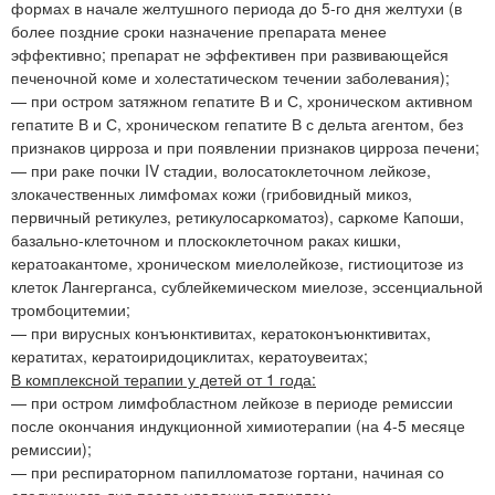
формах в начале желтушного периода до 5-го дня желтухи (в
более поздние сроки назначение препарата менее
эффективно; препарат не эффективен при развивающейся
печеночной коме и холестатическом течении заболевания);
— при остром затяжном гепатите В и С, хроническом активном
гепатите В и С, хроническом гепатите В с дельта агентом, без
признаков цирроза и при появлении признаков цирроза печени;
— при раке почки IV стадии, волосатоклеточном лейкозе,
злокачественных лимфомах кожи (грибовидный микоз,
первичный ретикулез, ретикулосаркоматоз), саркоме Капоши,
базально-клеточном и плоскоклеточном раках кишки,
кератоакантоме, хроническом миелолейкозе, гистиоцитозе из
клеток Лангерганса, сублейкемическом миелозе, эссенциальной
тромбоцитемии;
— при вирусных конъюнктивитах, кератоконъюнктивитах,
кератитах, кератоиридоциклитах, кератоувеитах;
В комплексной терапии у детей от 1 года:
— при остром лимфобластном лейкозе в периоде ремиссии
после окончания индукционной химиотерапии (на 4-5 месяце
ремиссии);
— при респираторном папилломатозе гортани, начиная со
следующего дня после удаления папиллом.