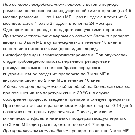
При остром лимфобластном лейкозе
у детей в периоде
ремиссии после окончания индукционной химиотерапии (на 4-5
месяце ремиссии) — по 1 млн МЕ 1 раз в неделю в течение 6
месяцев, затем 1 раз в 2 недели в течение 24 месяцев.
Одновременно проводят поддерживающую химиотерапию.
При злокачественных лимфомах и саркоме Капоши
препарат
вводят по 3 млн МЕ в сутки ежедневно в течение 10 дней в
сочетании с цитостатиками (проспидия хлорид,
циклофосфамид) и глюкокортикостероидами. При опухолевой
стадии грибовидного микоза, первичном ретикулезе и
ретикулосаркоматозе целесообразно чередовать
внутримышечное введение препарата по 3 млн МЕ и
внутриочаговое - по 2 млн МЕ в течение 10 дней.
У больных эритродермической стадией грибовидного микоза
при повышении температуры свыше 39 °С и в случае
обострения процесса, введение препарата следует прекратить.
При недостаточном терапевтическом эффекте через 10-14 дней
назначают повторный курс лечения. После достижения
клинического эффекта назначают поддерживающую терапию
по 3 млн МЕ один раз в неделю в течение 6-7 недель.
При хроническом миелолейкозе
препарат вводят по 3 млн МЕ