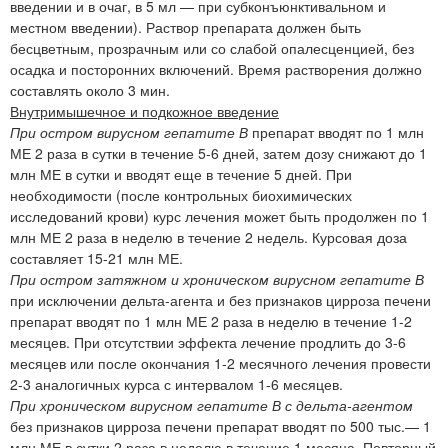
введении и в очаг, в 5 мл — при субконъюнктивальном и
местном введении). Раствор препарата должен быть
бесцветным, прозрачным или со слабой опалесценцией, без
осадка и посторонних включений. Время растворения должно
составлять около 3 мин.
Внутримышечное и подкожное введение
При остром вирусном гепатите В
препарат вводят по 1 млн
МЕ 2 раза в сутки в течение 5-6 дней, затем дозу снижают до 1
млн МЕ в сутки и вводят еще в течение 5 дней. При
необходимости (после контрольных биохимических
исследований крови) курс лечения может быть продолжен по 1
млн МЕ 2 раза в неделю в течение 2 недель. Курсовая доза
составляет 15-21 млн МЕ.
При остром затяжном и хроническом вирусном гепатите В
при исключении дельта-агента и без признаков цирроза печени
препарат вводят по 1 млн МЕ 2 раза в неделю в течение 1-2
месяцев. При отсутствии эффекта лечение продлить до 3-6
месяцев или после окончания 1-2 месячного лечения провести
2-3 аналогичных курса с интервалом 1-6 месяцев.
При хроническом вирусном гепатите В с дельта-агентом
без признаков цирроза печени препарат вводят по 500 тыс.— 1
млн МЕ в сутки 2 раза в неделю в течение 1 месяца. Повторный