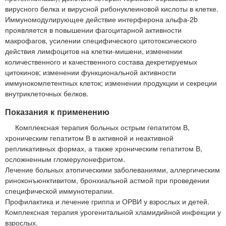
вирусного белка и вирусной рибонуклеиновой кислоты в клетке.
Иммуномодулирующее действие интерферона альфа-2b
проявляется в повышении фагоцитарной активности
макрофагов, усилении специфического цитотоксического
действия лимфоцитов на клетки-мишени, изменении
количественного и качественного состава декретируемых
цитокинов; изменении функциональной активности
иммунокомпетентных клеток; изменении продукции и секреции
внутриклеточных белков.
Показания к применению
Комплексная терапия больных острым гепатитом В,
хроническим гепатитом В в активной и неактивной
репликативных формах, а также хроническим гепатитом В,
осложненным гломерулонефритом.
Лечение больных атопическими заболеваниями, аллергическим
риноконъюнктивитом, бронхиальной астмой при проведении
специфической иммунотерапии.
Профилактика и лечение гриппа и ОРВИ у взрослых и детей.
Комплексная терапия урогенитальной хламидийной инфекции у
взрослых.