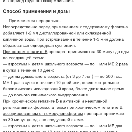
и в период грудного вскармливания.
Способ применения и дозы
Применяется перорально.
Непосредственно перед применением к содержимому флакона
добавляют 1-2 мл дистиллированной или охлажденной
кипяченой воды. При встряхивании в течение 1-5 мин должна
образоваться однородная суспензия.
При остром гепатите В
препарат принимают за 30 минут до еды
по следующей схеме:
— взрослым и детям школьного возраста — по 1 млн МЕ 2 раза
в сутки в течение 10 дней;
— детям дошкольного возраста (от 3 до 7 лет) — по 500 тыс.
МЕ 1 раз в сутки в течение 10 дней или, после контрольных
биохимических исследований крови, более длительное время
— до полного клинического выздоровления.
При хроническом гепатите B в активной и неактивной
репликативных формах, а также при хроническом гепатите В,
ассоциированном с гломерулонефритом
препарат принимают
за 30 минут до еды по следующей схеме:
— взрослым и детям школьного возраста — по 1 млн МЕ два
раза в сутки в течение 10 дней и затем в течение 1 месяца —