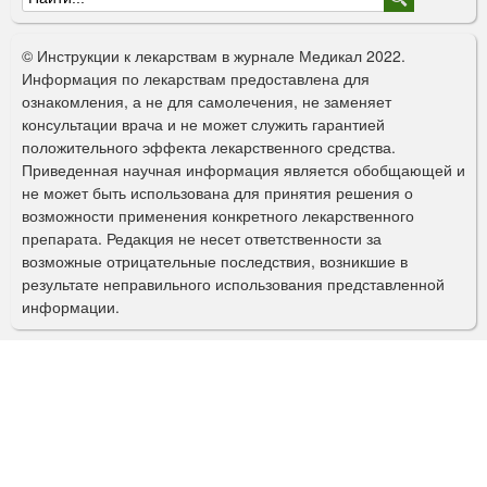
Ф
о
© Инструкции к лекарствам в журнале Медикал 2022.
р
Информация по лекарствам предоставлена для
ознакомления, а не для самолечения, не заменяет
м
консультации врача и не может служить гарантией
а
положительного эффекта лекарственного средства.
Приведенная научная информация является обобщающей и
п
не может быть использована для принятия решения о
о
возможности применения конкретного лекарственного
препарата. Редакция не несет ответственности за
и
возможные отрицательные последствия, возникшие в
с
результате неправильного использования представленной
информации.
к
а