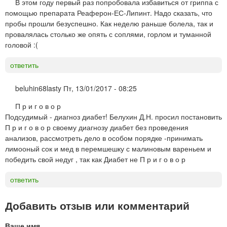
В этом году первый раз попробовала избавиться от гриппа с
помощью препарата Реаферон-ЕС-Липинт. Надо сказать, что
пробы прошли безуспешно. Как неделю раньше болела, так и
провалялась столько же опять с соплями, горлом и туманной
головой :(
ответить
beluhin68lasty
Пт, 13/01/2017 - 08:25
П р и г о в о р
Подсудимый - диагноз диабет! Белухин Д.Н. просил постановить
П р и г о в о р своему диагнозу диабет без проведения
анализов, рассмотреть дело в особом порядке -принимать
лимооный сок и мед в перемшешку с малиновым вареньем и
победить свой недуг , так как Диабет не П р и г о в о р
ответить
Добавить отзыв или комментарий
Ваше имя