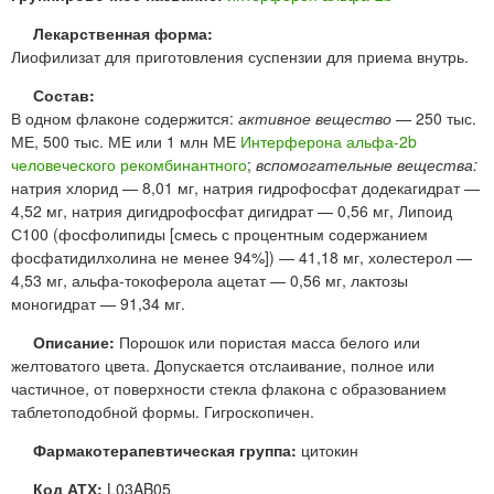
Лекарственная форма:
Лиофилизат для приготовления суспензии для приема внутрь.
Состав:
В одном флаконе содержится:
активное вещество
— 250 тыс.
МЕ, 500 тыс. МЕ или 1 млн МЕ
Интерферона альфа-2b
человеческого рекомбинантного
;
вспомогательные вещества:
натрия хлорид — 8,01 мг, натрия гидрофосфат додекагидрат —
4,52 мг, натрия дигидрофосфат дигидрат — 0,56 мг, Липоид
С100 (фосфолипиды [смесь с процентным содержанием
фосфатидилхолина не менее 94%]) — 41,18 мг, холестерол —
4,53 мг, альфа-токоферола ацетат — 0,56 мг, лактозы
моногидрат — 91,34 мг.
Описание:
Порошок или пористая масса белого или
желтоватого цвета. Допускается отслаивание, полное или
частичное, от поверхности стекла флакона с образованием
таблетоподобной формы. Гигроскопичен.
Фармакотерапевтическая группа:
цитокин
Код АТХ:
L03AB05