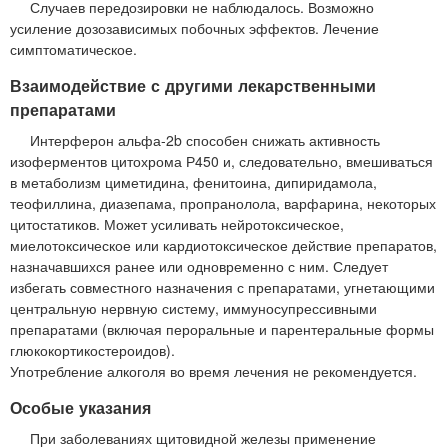
Случаев передозировки не наблюдалось. Возможно
усиление дозозависимых побочных эффектов. Лечение
симптоматическое.
Взаимодействие с другими лекарственными
препаратами
Интерферон альфа-2b способен снижать активность
изоферментов цитохрома Р450 и, следовательно, вмешиваться
в метаболизм циметидина, фенитоина, дипиридамола,
теофиллина, диазепама, пропранолола, варфарина, некоторых
цитостатиков. Может усиливать нейротоксическое,
миелотоксическое или кардиотоксическое действие препаратов,
назначавшихся ранее или одновременно с ним. Следует
избегать совместного назначения с препаратами, угнетающими
центральную нервную систему, иммуносупрессивными
препаратами (включая пероральные и парентеральные формы
глюкокортикостероидов).
Употребление алкоголя во время лечения не рекомендуется.
Особые указания
При заболеваниях щитовидной железы применение