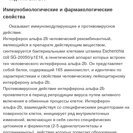
Иммунобиологические и фармакологические
свойства
Оказывает иммуномодулирующее и противовирусное
действие.
Интерферон альфа-2b человеческий рекомбинантный,
являющийся в препарате действующим веществом,
синтезируется бактериальными клетками штамма Escherichia
coli SG-20050/р1Е16, в генетический аппарат которых встроен
ген человеческого интерферона альфа-2b. Он представляет
собой белок, содержащий 165 аминокислот, и идентичен по
характеристикам и свойствам человеческому лейкоцитарному
интерферону альфа-2b.
Противовирусное действие интерферона альфа-2b
проявляется в период репродукции вируса путем активного
включения в обменные процессы клеток. Интерферон
альфа-2b, взаимодействуя со специфическими рецепторами на
поверхности клеток, инициирует ряд внутриклеточных
изменений, включающих в себя синтез специфических
цитокинов и ферментов (2-5-аденилатсинтетазы и
протеинкиназы), действие которых тормозит образование