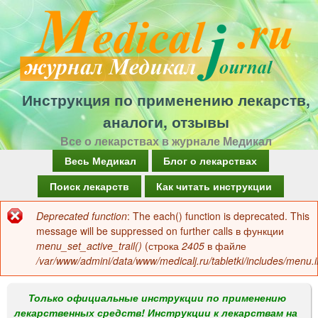
Перейти
к
основному
содержанию
Инструкция по применению лекарств,
аналоги, отзывы
Все о лекарствах в журнале Медикал
Г
Весь Медикал
Блог о лекарствах
л
Поиск лекарств
Как читать инструкции
а
Deprecated function
: The each() function is deprecated. This
Сообщение
в
message will be suppressed on further calls в функции
об
menu_set_active_trail()
(строка
2405
в файле
н
/var/www/admini/data/www/medicalj.ru/tabletki/includes/menu.i
ошибке
о
е
Только официальные инструкции по применению
лекарственных средств! Инструкции к лекарствам на