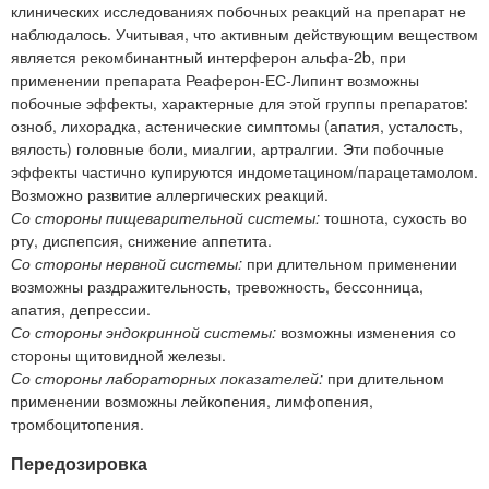
клинических исследованиях побочных реакций на препарат не
наблюдалось. Учитывая, что активным действующим веществом
является рекомбинантный интерферон альфа-2b, при
применении препарата Реаферон-ЕС-Липинт возможны
побочные эффекты, характерные для этой группы препаратов:
озноб, лихорадка, астенические симптомы (апатия, усталость,
вялость) головные боли, миалгии, артралгии. Эти побочные
эффекты частично купируются индометацином/парацетамолом.
Возможно развитие аллергических реакций.
Со стороны пищеварительной системы:
тошнота, сухость во
рту, диспепсия, снижение аппетита.
Со стороны нервной системы:
при длительном применении
возможны раздражительность, тревожность, бессонница,
апатия, депрессии.
Со стороны эндокринной системы:
возможны изменения со
стороны щитовидной железы.
Со стороны лабораторных показателей:
при длительном
применении возможны лейкопения, лимфопения,
тромбоцитопения.
Передозировка