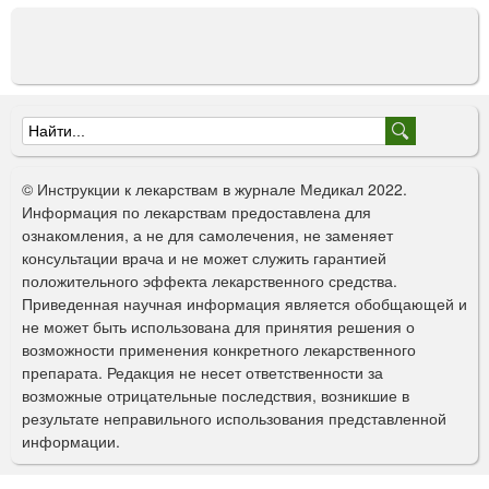
Ф
о
© Инструкции к лекарствам в журнале Медикал 2022.
р
Информация по лекарствам предоставлена для
ознакомления, а не для самолечения, не заменяет
м
консультации врача и не может служить гарантией
а
положительного эффекта лекарственного средства.
Приведенная научная информация является обобщающей и
п
не может быть использована для принятия решения о
о
возможности применения конкретного лекарственного
препарата. Редакция не несет ответственности за
и
возможные отрицательные последствия, возникшие в
с
результате неправильного использования представленной
информации.
к
а