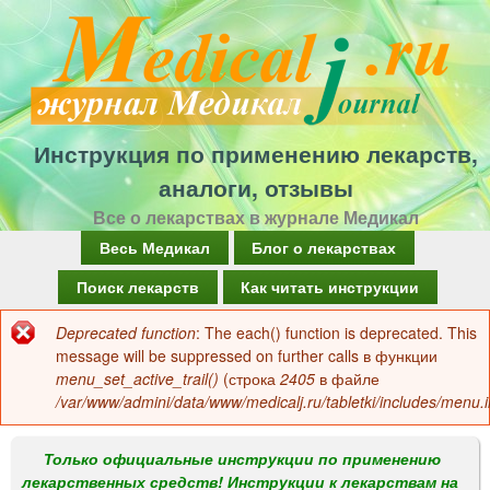
Перейти
к
основному
содержанию
Инструкция по применению лекарств,
аналоги, отзывы
Все о лекарствах в журнале Медикал
Г
Весь Медикал
Блог о лекарствах
л
Поиск лекарств
Как читать инструкции
а
Deprecated function
: The each() function is deprecated. This
Сообщение
в
message will be suppressed on further calls в функции
об
menu_set_active_trail()
(строка
2405
в файле
н
/var/www/admini/data/www/medicalj.ru/tabletki/includes/menu.i
ошибке
о
е
Только официальные инструкции по применению
лекарственных средств! Инструкции к лекарствам на