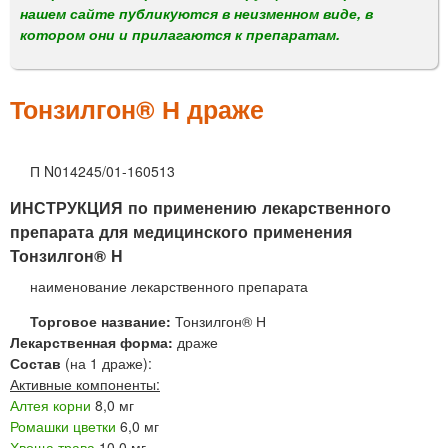
м
нашем сайте публикуются в неизменном виде, в
е
котором они и прилагаются к препаратам.
н
ю
Тонзилгон® Н драже
П N014245/01-160513
ИНСТРУКЦИЯ по применению лекарственного
препарата для медицинского применения
Тонзилгон® Н
наименование лекарственного препарата
Торговое название:
Тонзилгон® Н
Лекарственная форма:
драже
Состав
(на 1 драже):
Активные компоненты:
Алтея корни
8,0 мг
Ромашки цветки
6,0 мг
Хвоща трава
10,0 мг