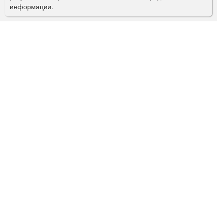
информации.
к
а