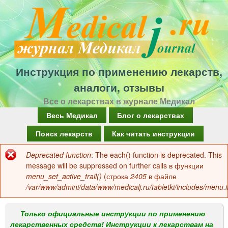
Перейти
к
основному
содержанию
Инструкция по применению лекарств,
аналоги, отзывы
Все о лекарствах в журнале Медикал
Г
Весь Медикал
Блог о лекарствах
л
Поиск лекарств
Как читать инструкции
а
Deprecated function
: The each() function is deprecated. This
Сообщение
в
message will be suppressed on further calls в функции
об
menu_set_active_trail()
(строка
2405
в файле
н
/var/www/admini/data/www/medicalj.ru/tabletki/includes/menu.i
ошибке
о
е
Только официальные инструкции по применению
лекарственных средств! Инструкции к лекарствам на