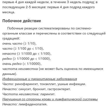
первые 4 дня каждой недели, в течение 3 недель подряд; в
последующие 2-5 месяцев: первые 4 дня подряд каждого
месяца.
Побочное действие
Побочные реакции систематизированы по системно-
органным классам и перечислены в соответствии со следующей
градацией:
очень часто
(≥ 1/10),
часто
(≥ 1/100 до < 1/10),
нечасто
(≥ 1/1000 до < 1/100),
редко
(≥ 1/10000 до < 1/1000),
очень редко
(< 1/10000),
частота неизвестна
(не может быть оценена по имеющимся
данным).
Инфекционные и паразитарные заболевания
Часто:
ринофарингит, тонзиллит, ушные инфекции.
Нечасто:
синусит, бронхит, гастроэнтерит.
Частота неизвестна:
ларингит.
Нарушения со стороны крови и лимфатической системы
Нечасто:
лимфаденопатия.