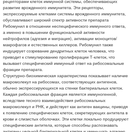
рецепторами клеток иммунной системы, обеспечивающих
развитие врожденного иммунитета. Эти рецепторы,
экспрессируемые клетками системы врожденного иммунитета,
обуславливают широкий спектр активности препарата
Рибомунил в отношении неспецифического иммунного ответа,
а именно в повышении функциональной активности
нейтрофилов (адгезия и миграция), активации моноцитов/
макрофагов и естественных киллеров. Рибомунил также
индуцирует созревание дендритных клеток человека, что
приводит к стимулированию пролиферации Т-клеток, что
вызывает специфический иммунный ответ на рибосомальные
фракции препарата.
Структурно-биохимическая характеристика показывает наличие
макромолекул на рибосомах, соответствующих антигенов,
обычно экспрессирующихся на стенки бактериальных клеток.
Каждая рибосомальная фракция является иммуногенной,
вследствие тесного взаимодействия рибосомальных
макромолекул и РНК, и действует как антиген вакцины, приводя
к появлению специфических клеток, секретирующих антитела в
крови и слизистых оболочках. Эти клетки локально продуцируют
специфические антитела, которые способны распознавать
антигены цельной бактериальной клетки и уменьшать адгезию