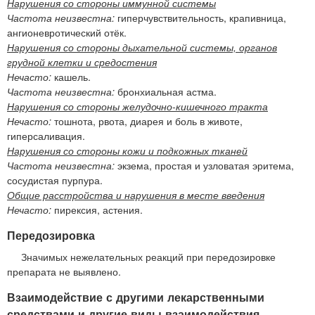
Нарушения со стороны иммунной системы
Частота неизвестна:
гиперчувствительность, крапивница,
ангионевротический отёк.
Нарушения со стороны дыхательной системы, органов
грудной клетки и средостения
Нечасто:
кашель.
Частота неизвестна:
бронхиальная астма.
Нарушения со стороны желудочно-кишечного тракта
Нечасто:
тошнота, рвота, диарея и боль в животе,
гиперсаливация.
Нарушения со стороны кожи и подкожных тканей
Частота неизвестна:
экзема, простая и узловатая эритема,
сосудистая пурпура.
Общие расстройства и нарушения в месте введения
Нечасто:
пирексия, астения.
Передозировка
Значимых нежелательных реакций при передозировке
препарата не выявлено.
Взаимодействие с другими лекарственными
средствами и другие виды взаимодействия