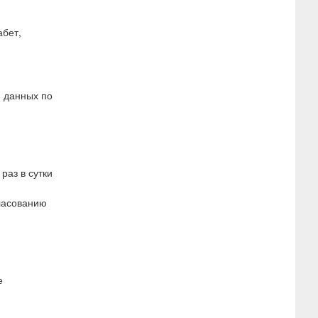
абет,
ю данных по
раз в сутки
гласованию
е