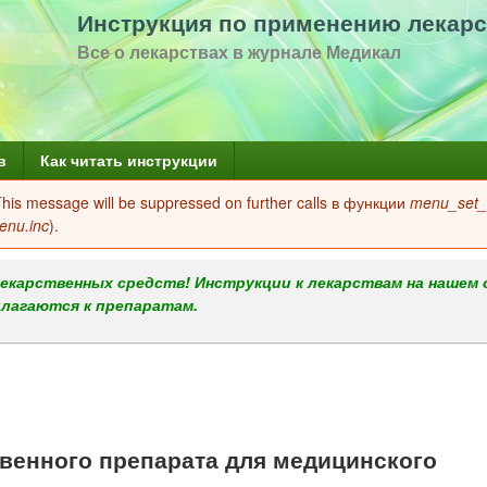
Перейти
Инструкция по применению лекарс
к
Все о лекарствах в журнале Медикал
основному
содержанию
в
Как читать инструкции
 This message will be suppressed on further calls в функции
menu_set_a
enu.inc
).
екарственных средств! Инструкции к лекарствам на нашем 
илагаются к препаратам.
енного препарата для медицинского