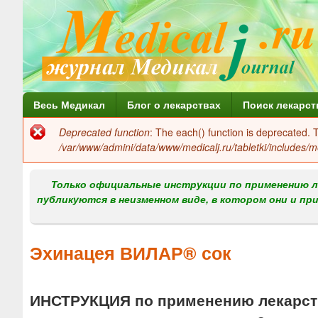
Г
Весь Медикал
Блог о лекарствах
Поиск лекарст
л
Deprecated function
: The each() function is deprecated.
Сообщение
а
/var/www/admini/data/www/medicalj.ru/tabletki/includes/m
об
в
ошибке
Только официальные инструкции по применению л
н
публикуются в неизменном виде, в котором они и пр
о
е
Эхинацея ВИЛАР® сок
м
е
ИНСТРУКЦИЯ по применению лекарств
н