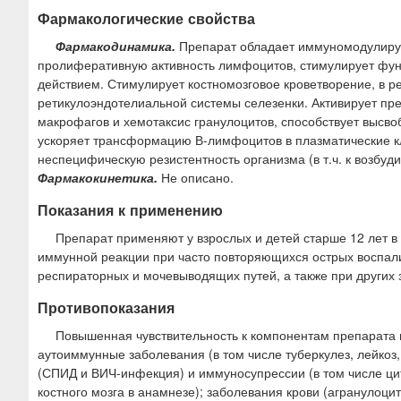
Фармакологические свойства
Фармакодинамика.
Препарат обладает иммуномодулиру
пролиферативную активность лимфоцитов, стимулирует фун
действием. Стимулирует костномозговое кроветворение, в ре
ретикулоэндотелиальной системы селезенки. Активирует пр
макрофагов и хемотаксис гранулоцитов, способствует высв
ускоряет трансформацию В-лимфоцитов в плазматические кл
неспецифическую резистентность организма (в т.ч. к возбу
Фармакокинетика.
Не описано.
Показания к применению
Препарат применяют у взрослых и детей старше 12 лет 
иммунной реакции при часто повторяющихся острых воспал
респираторных и мочевыводящих путей, а также при других
Противопоказания
Повышенная чувствительность к компонентам препарата 
аутоиммунные заболевания (в том числе туберкулез, лейкоз
(СПИД и ВИЧ-инфекция) и иммуносупрессии (в том числе ци
костного мозга в анамнезе); заболевания крови (агранулоци