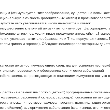
ющим (стимулирует антителообразование, существенно повышает
кциональную активность фагоцитарных клеток) и противовоспали
зультате чего увеличивается число лейкоцитов и клеток
еимущественно клеточный иммунитет, стимулирует фагоцитарную а
обождению цитокинов, увеличивает продукцию интерлейкина1 макр
етки, усиливает антителообразование и Т-хелперную активность.
дителям гриппа и герпеса). Обладает капилляропротекторным дейст
в качестве иммуностимулирующего средства для усиления неспеци
ительных процессах или обострениях хронических заболеваний
 заболеваниях, сопровождающихся снижением иммунного статуса о
и растениям семейства сложноцветных; прогредиентные системны
, коллагеноз, рассеянный склероз, саркоидоз); состояния иммунод
тостатическая и противоопухолевая терапия; трансплантация орга
тоз, лейкемия); аллергические заболевания (крапивница, атопическ