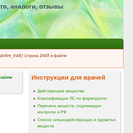
тв, аналоги, отзывы
ctive_trail()
(строка
2405
в файле
Инструкции для врачей
сайте
Действующие вещества
Классификация ЛС по фармгруппе
Перечень веществ, подлежащих
контролю в РФ
Список сильнодействующих и ядовитых
веществ