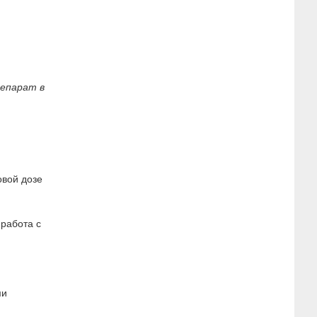
репарат в
овой дозе
,
работа с
ми