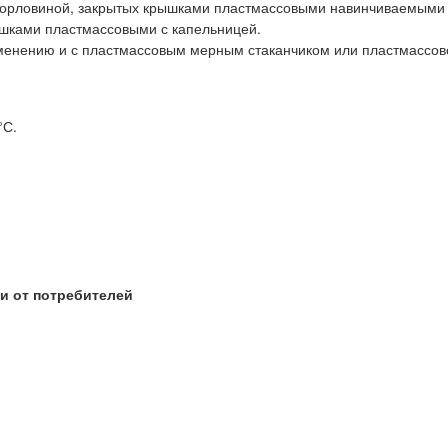
 горловиной, закрытых крышками пластмассовыми навинчиваемыми
ышками пластмассовыми с капельницей.
менению и с пластмассовым мерным стаканчиком или пластмассов
°С.
.
и от потребителей