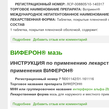
р
т
т
РЕГИСТРАЦИОННЫЙ НОМЕР:
ЛСР-008805/10-140317
н
1
а
ТОРГОВОЕ НАИМЕНОВАНИЕ ПРЕПАРАТА:
Вотриент®
о
5
б
МЕЖДУНАРОДНОЕ НЕПАТЕНТОВАННОЕ НАИМЕНОВАНИЕ
г
0
и
ЛЕКАРСТВЕННАЯ ФОРМА:
Таблетки, покрытые пленочной 
о
м
н
СОСТАВ
в
г
м
1 таблетка, покрытая пленочной оболочкой, содержит:
в
е
е
д
Подробнее
о
Добавить отзыв или комментарий
д
а
В
е
к
о
ВИФЕРОН® мазь
н
л
т
и
и
р
ИНСТРУКЦИЯ по применению лекарств
я
о
и
применения ВИФЕРОН®
ф
е
и
н
Регистрационный номер
Р N001142/01-161116
л
т
Торговое название препарата
ВИФЕРОН®
и
®
МНН или группировочное название
интерферон альфа-2
з
т
Лекарственная форма
мазь для наружного и местного при
а
а
т
б
Подробнее
о
Добавить отзыв или комментарий
д
л
В