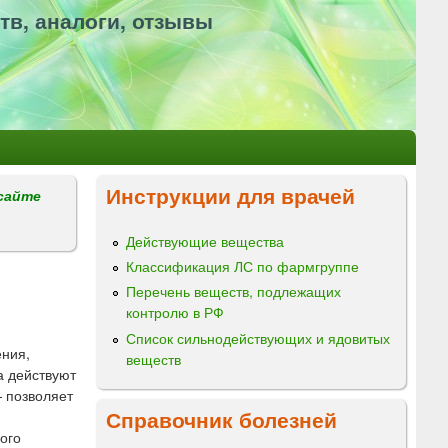
тв, аналоги, отзывы
Инструкции для врачей
сайте
Действующие вещества
Классификация ЛС по фармгруппе
Перечень веществ, подлежащих
контролю в РФ
Список сильнодействующих и ядовитых
ения,
веществ
а действуют
— позволяет
Справочник болезней
ого