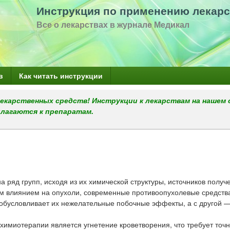
Перейти
Инструкция по применению лекарс
к
Все о лекарствах в журнале Медикал
основному
содержанию
в
Как читать инструкции
екарственных средств! Инструкции к лекарствам на нашем 
илагаются к препаратам.
ряд групп, исходя из их химической структуры, источников получ
м влиянием на опухоли, современные противоопухолевые средств
ы, обусловливает их нежелательные побочные эффекты, а с другой 
имиотерапии является угнетение кроветворения, что требует точн