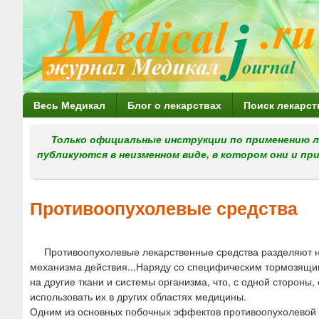
Г
Весь Медикал
Блог о лекарствах
Поиск лекарст
л
Только официальные инструкции по применению л
а
публикуются в неизменном виде, в котором они и пр
в
н
Противоопухолевые средства
о
е
Противоопухолевые лекарственные средства разделяют на 
м
механизма действия...Наряду со специфическим тормозящи
е
на другие ткани и системы организма, что, с одной сторон
использовать их в других областях медицины.
н
Одним из основных побочных эффектов противоопухолевой х