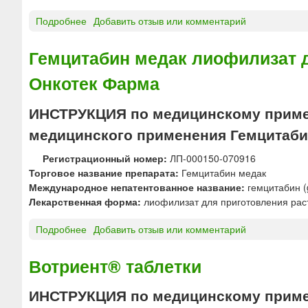
е
л
о
д
и
с
Подробнее
о
Добавить отзыв или комментарий
е
з
у
Г
н
а
д
Е
Гемцитабин медак лиофилизат 
и
т
и
Р
я
4
с
Онкотек Фарма
Ц
4
т
Е
0
о
П
ИНСТРУКЦИЯ по медицинскому приме
м
г
Т
медицинского применения Гемцитаби
г
о
И
и
Н
Регистрационный номер:
ЛП-000150-070916
в
®
Торговое название препарата:
Гемцитабин медак
н
л
Международное непатентованное название:
гемцитабин (
у
и
Лекарственная форма:
лиофилизат для приготовления рас
т
о
р
ф
Подробнее
о
Добавить отзыв или комментарий
и
и
Г
п
л
е
Вотриент® таблетки
у
и
м
з
з
ц
ИНСТРУКЦИЯ по медицинскому приме
ы
а
и