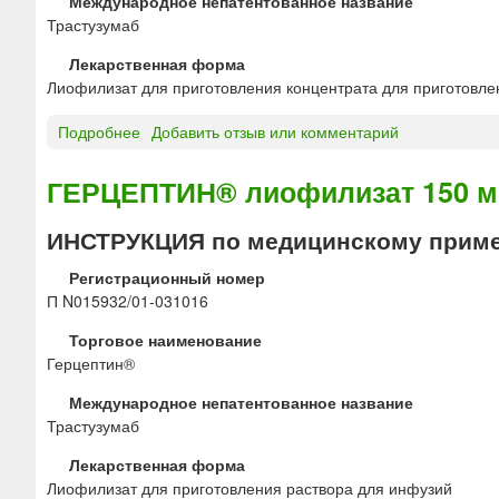
Международное непатентованное название
а
р
н
Трастузумаб
с
н
и
т
о
я
Лекарственная форма
в
г
р
Лиофилизат для приготовления концентрата для приготовле
о
о
а
р
в
Подробнее
о
Добавить отзыв или комментарий
с
д
в
Г
т
л
е
Е
в
ГЕРЦЕПТИН® лиофилизат 150 м
я
д
Р
о
п
е
Ц
р
ИНСТРУКЦИЯ по медицинскому приме
о
н
Е
а
д
и
П
д
Регистрационный номер
к
я
Т
л
П N015932/01-031016
о
И
я
ж
Торговое наименование
Н
в
н
Герцептин®
®
н
о
л
у
Международное непатентованное название
г
и
т
Трастузумаб
о
о
р
в
ф
и
Лекарственная форма
в
и
с
Лиофилизат для приготовления раствора для инфузий