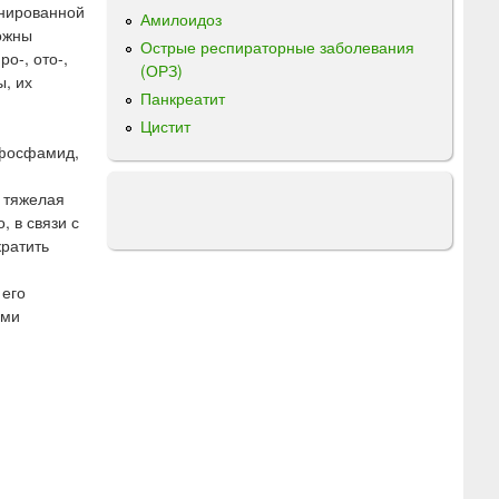
инированной
Амилоидоз
можны
Острые респираторные заболевания
о-, ото-,
(ОРЗ)
ы, их
Панкреатит
Цистит
офосфамид,
 тяжелая
 в связи с
кратить
 его
ими