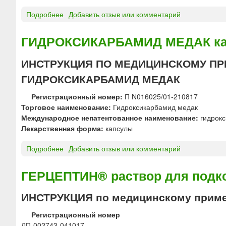
Л
Э
Подробнее
о
Добавить отзыв или комментарий
Н
Д
С
О
ГИДРОКСИКАРБАМИД МЕДАК к
®
К
р
С
ИНСТРУКЦИЯ ПО МЕДИЦИНСКОМУ ПР
а
О
ГИДРОКСИКАРБАМИД МЕДАК
с
Р
т
У
Регистрационный номер:
П N016025/01-210817
в
Б
Торговое наименование:
Гидроксикарбамид медак
о
И
Международное непатентованное наименование:
гидрок
р
Ц
Лекарственная форма:
капсулы
д
И
л
Н
Подробнее
о
Добавить отзыв или комментарий
я
-
Г
в
Л
И
ГЕРЦЕПТИН® раствор для подк
н
Э
Д
у
Н
Р
т
ИНСТРУКЦИЯ по медицинскому приме
С
О
р
®
К
и
Регистрационный номер
л
С
с
ЛП-002743-041017