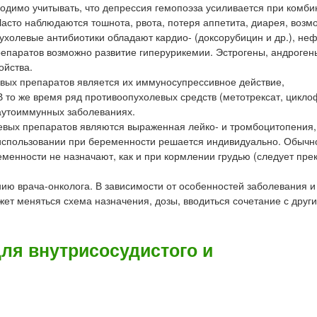
одимо учитывать, что депрессия гемопоэза усиливается при комб
Часто наблюдаются тошнота, рвота, потеря аппетита, диарея, воз
холевые антибиотики обладают кардио- (доксорубицин и др.), нефр
епаратов возможно развитие гиперурикемии. Эстрогены, андроген
ойства.
вых препаратов является их иммуносупрессивное действие,
то же время ряд противоопухолевых средств (метотрексат, цикл
 аутоиммунных заболеваниях.
вых препаратов являются выраженная лейко- и тромбоцитопения,
использовании при беременности решается индивидуально. Обычно,
еменности не назначают, как и при кормлении грудью (следует пре
ю врача-онколога. В зависимости от особенностей заболевания и
ет меняться схема назначения, дозы, вводиться сочетание с друг
ля внутрисосудистого и