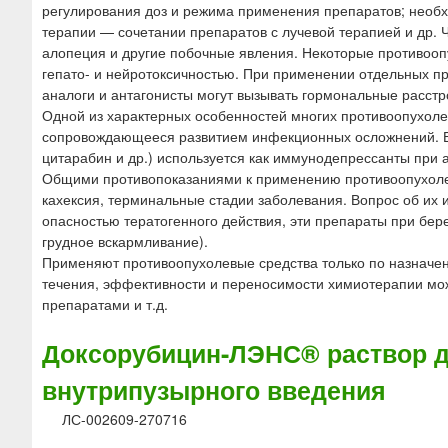
ю
регулирования доз и режима применения препаратов; необх
терапии — сочетании препаратов с лучевой терапией и др. 
алопеция и другие побочные явления. Некоторые противоопу
гепато- и нейротоксичностью. При применении отдельных пр
аналоги и антагонисты могут вызывать гормональные расстр
Одной из характерных особенностей многих противоопухоле
сопровождающееся развитием инфекционных осложнений. В 
цитарабин и др.) используется как иммунодепрессанты при
Общими противопоказаниями к применению противоопухоле
кахексия, терминальные стадии заболевания. Вопрос об их 
опасностью тератогенного действия, эти препараты при бер
грудное вскармливание).
Применяют противоопухолевые средства только по назначени
течения, эффективности и переносимости химиотерапии мож
препаратами и т.д.
Доксорубицин-ЛЭНС® раствор д
внутрипузырного введения
ЛС-002609-270716