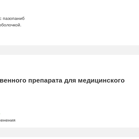
:
пазопаниб
оболочкой.
енного препарата для медицинского
b
менения