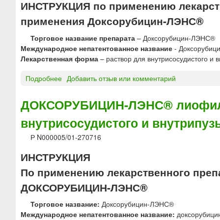
ИНСТРУКЦИЯ по применению лекарств
применения Доксорубицин-ЛЭНС®
Торговое название препарата
– Доксорубицин-ЛЭНС®
Международное непатентованное название
- Доксорубиц
Лекарственная форма
– раствор для внутрисосудистого и 
Подробнее
о
Добавить отзыв или комментарий
Д
о
ДОКСОРУБИЦИН-ЛЭНС® лиофилиз
к
внутрисосудистого и внутрипуз
с
о
Р N000005/01-270716
р
у
ИНСТРУКЦИЯ
б
По применению лекарственного преп
и
ц
ДОКСОРУБИЦИН-ЛЭНС®
и
н
Торговое название:
Доксорубицин-ЛЭНС®
-
Международное непатентованное название:
доксорубици