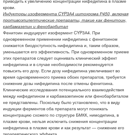
приводить к увеличению концентрации нифедипина в плазме
крови.
Индукторы изофермента CYP3А4 цитохрома Р450, включая
противоэпилептические препараты, такие как фенитоин,
карбамазепин и фенобарбитал
Фенитоин индуцирует изофермент CYP3А4. При
одновременном применении нифедипина с фенитоином
снижается биодоступность нифедипина и, таким образом,
уменьшается его эффективность. При одновременном приеме
этих препаратов следует оценивать клинический эффект
нифедипина и в случае необходимости рекомендуется
повысить его дозу. Если дозу нифедипина увеличивают во
время одновременного приема обоих препаратов, требуется
снижение дозы нифедипина после отмены фенитоина.
Клинические исследования потенциального взаимодействия
между нифедипином и карбамазепином или фенобарбиталом
не представлены. Поскольку было установлено, что в виду
индукции ферментов оба препарата могут понижать
концентрацию схожего по структуре БМКК, нимодипина, в
плазме крови, нельзя исключить снижения концентрации
нифедипина в плазме крови и как результат — снижение его
терапевтического эффекта.