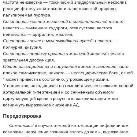
частота неизвестна — токсический эпидермальный некролиз,
реакции фоточувствительности аллергической природы,
пальпируемая пурпура.
Со стороны костно-мышечной и соединительной ткани:
нечасто — мышечные судороги, отек сустава; частота
неизвестна — артралгия, миалгия.
Со стороны почек и мочевыводящих путей:
нечасто —
полиурия, дизурия.
Со стороны половых органов и молочной железы:
нечасто —
эректильная дисфункция.
Общие расстройства и нарушения в месте введения:
часто —
плохое самочувствие; нечасто — неспецифические боли, озноб.
* может привести к состоянию, угрожающему жизни.
У пациентов, находящихся на гемодиализе, со злокачественной
артериальной гипертензией и со сниженным объемом
циркулирующей крови в результате вазодилатации может
возникнуть выраженное снижение АД.
Передозировка
Симптомы:
в случае тяжелой интоксикации нифедипином
возможны: нарушение сознания вплоть до комы, выраженное