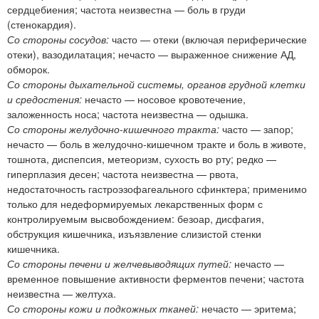
сердцебиения; частота неизвестна — боль в груди
(стенокардия).
Со стороны сосудов:
часто — отеки (включая периферические
отеки), вазодилатация; нечасто — выраженное снижение АД,
обморок.
Со стороны дыхательной системы, органов грудной клетки
и средостения:
нечасто — носовое кровотечение,
заложенность носа; частота неизвестна — одышка.
Со стороны желудочно-кишечного тракта:
часто — запор;
нечасто — боль в желудочно-кишечном тракте и боль в животе,
тошнота, диспепсия, метеоризм, сухость во рту; редко —
гиперплазия десен; частота неизвестна — рвота,
недостаточность гастроэзофагеального сфинктера; применимо
только для недеформируемых лекарственных форм с
контролируемым высвобождением: безоар, дисфагия,
обструкция кишечника, изъязвление слизистой стенки
кишечника.
Со стороны печени и желчевыводящих путей:
нечасто —
временное повышение активности ферментов печени; частота
неизвестна — желтуха.
Со стороны кожи и подкожных тканей:
нечасто — эритема;