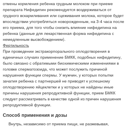
отмены кормления ребенка грудным молоком при приеме
препарата Нифедипин рекомендуется воздерживаться от
грудного вскармливания или сцеживания молока, которое будет
впоследствии употребляться новорожденным, на 3-4 часа после
его приема, для того чтобы снизить влияние нифедипина на
ребенка (данные для лекарственная форма нифедипина с
немедленным высвобождением).
Фертильность
При проведении экстракорпорального оплодотворения в
единичных случаях применение БМКК, подобных нифедипину,
было связано с обратимыми биохимическими изменениями в
головке сперматозоида, что может послужить причиной
нарушения функции спермы. У мужчин, у которых попытки
зачатия ребенка с партнершей не приводят к успешному
оплодотворению яйцеклетки и у которых не найдены иные
причины нарушения репродуктивной функции, прием БМКК
следует рассматривать в качестве одной из причин нарушения
репродуктивной функции.
Способ применения и дозы
Внутрь, независимо от приема пищи, не разжевывая,