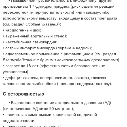
• Повышенная чувствительность к нифедипину, другим
производным 1,4-дигидропиридина (риск развития реакций
перекрестной гиперчувствительности) или к какому-либо
вспомогательному веществу, входящему в состав препарата
(см. раздел
Особые указания
);
• кардиогенный шок;
• выраженный аортальный стеноз;
• нестабильная стенокардия;
• острый инфаркт миокарда (первые 4 недели);
• одновременное применение с рифампицином (см. раздел
Взаимодействие с другими лекарственными препаратами
);
• возраст до 18 лет (эффективность и безопасность не
установлены);
• дефицит лактазы, непереносимость лактозы, глюкозо-
галактозная мальабсорбция (препарат содержит лактозу).
С осторожностью
• Выраженное снижение артериального давления (АД)
(систолическое АД ниже 90 мм рт.ст.);
• пациенты с симптомами хронической сердечной
недостаточности;
• печеночная недостаточность;