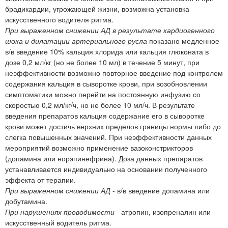
брадикардии, угрожающей жизни, возможна установка
искусственного водителя ритма.
При выраженном снижении АД в результате кардиогенного
шока и дилатации артериального русла
показано медленное
в/в введение 10% кальция хлорида или кальция глюконата в
дозе 0,2 мл/кг (но не более 10 мл) в течение 5 минут, при
неэффективности возможно повторное введение под контролем
содержания кальция в сыворотке крови, при возобновлении
симптоматики можно перейти на постоянную инфузию со
скоростью 0,2 мл/кг/ч, но не более 10 мл/ч. В результате
введения препаратов кальция содержание его в сыворотке
крови может достичь верхних пределов границы нормы либо до
слегка повышенных значений. При неэффективности данных
мероприятий возможно применение вазоконстрикторов
(допамина или норэпинефрина). Доза данных препаратов
устанавливается индивидуально на основании полученного
эффекта от терапии.
При выраженном снижении АД
- в/в введение допамина или
добутамина.
При нарушениях проводимости
- атропин, изопреналин или
искусственный водитель ритма.