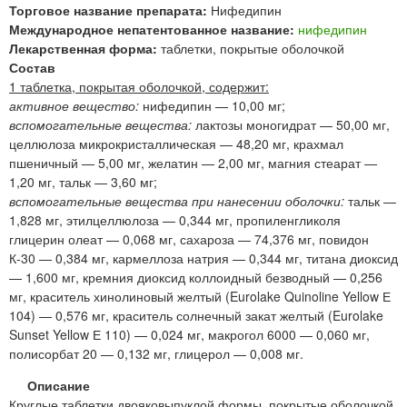
Торговое название препарата:
Нифедипин
Международное непатентованное название:
нифедипин
Лекарственная форма:
таблетки, покрытые оболочкой
Состав
1 таблетка, покрытая оболочкой, содержит:
активное вещество:
нифедипин — 10,00 мг;
вспомогательные вещества:
лактозы моногидрат — 50,00 мг,
целлюлоза микрокристаллическая — 48,20 мг, крахмал
пшеничный — 5,00 мг, желатин — 2,00 мг, магния стеарат —
1,20 мг, тальк — 3,60 мг;
вспомогательные вещества при нанесении оболочки:
тальк —
1,828 мг, этилцеллюлоза — 0,344 мг, пропиленгликоля
глицерин олеат — 0,068 мг, сахароза — 74,376 мг, повидон
К-30 — 0,384 мг, кармеллоза натрия — 0,344 мг, титана диоксид
— 1,600 мг, кремния диоксид коллоидный безводный — 0,256
мг, краситель хинолиновый желтый (Eurolake Quinoline Yellow Е
104) — 0,576 мг, краситель солнечный закат желтый (Eurolake
Sunset Yellow Е 110) — 0,024 мг, макрогол 6000 — 0,060 мг,
полисорбат 20 — 0,132 мг, глицерол — 0,008 мг.
Описание
Круглые таблетки двояковыпуклой формы, покрытые оболочкой,