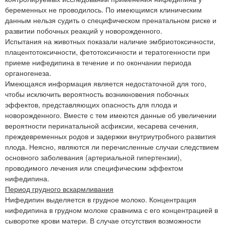
беременных не проводилось. По имеющимся клиническим
данным нельзя судить о специфическом пренатальном риске и
развитии побочных реакций у новорожденного.
Испытания на животных показали наличие эмбриотоксичности,
плацентотоксичности, фетотоксичности и тератогенности при
приеме нифедипина в течение и по окончании периода
органогенеза.
Имеющаяся информация является недостаточной для того,
чтобы исключить вероятность возникновения побочных
эффектов, представляющих опасность для плода и
новорожденного. Вместе с тем имеются данные об увеличении
вероятности перинатальной асфиксии, кесарева сечения,
преждевременных родов и задержки внутриутробного развития
плода. Неясно, являются ли перечисленные случаи следствием
основного заболевания (артериальной гипертензии),
проводимого лечения или специфическим эффектом
нифедипина.
Период грудного вскармливания
Нифедипин выделяется в грудное молоко. Концентрация
нифедипина в грудном молоке сравнима с его концентрацией в
сыворотке крови матери. В случае отсутствия возможности