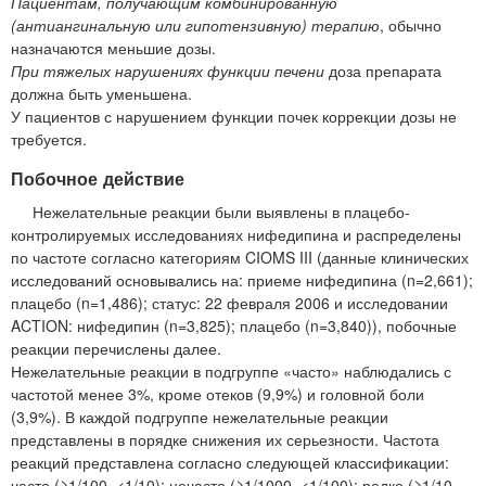
Пациентам, получающим комбинированную
(антиангинальную или гипотензивную) терапию
, обычно
назначаются меньшие дозы.
При тяжелых нарушениях функции печени
доза препарата
должна быть уменьшена.
У пациентов с нарушением функции почек коррекции дозы не
требуется.
Побочное действие
Нежелательные реакции были выявлены в плацебо-
контролируемых исследованиях нифедипина и распределены
по частоте согласно категориям CIOMS III (данные клинических
исследований основывались на: приеме нифедипина (n=2,661);
плацебо (n=1,486); статус: 22 февраля 2006 и исследовании
ACTION: нифедипин (n=3,825); плацебо (n=3,840)), побочные
реакции перечислены далее.
Нежелательные реакции в подгруппе «часто» наблюдались с
частотой менее 3%, кроме отеков (9,9%) и головной боли
(3,9%). В каждой подгруппе нежелательные реакции
представлены в порядке снижения их серьезности. Частота
реакций представлена согласно следующей классификации:
часто (≥1/100, <1/10); нечасто (≥1/1000, <1/100); редко (≥1/10