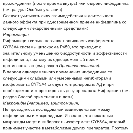
прохождения» (после приема внутрь) или клиренс нифедипина
(см. раздел Особые указания).
Следует учитывать силу взаимодействия и длительность
данного эффекта при одновременном приеме нифедипина со
следующими лекарственными средствами:
Рифампицин
Рифампицин сильно повышает активность изофермента
CYP3А4 системы цитохрома Р450, что приводит к
значительному уменьшению биодоступности и эффективности
нифедипина, поэтому их одновременный прием
противопоказан (см. раздел
Противопоказания
).
В период одновременного применения нифедипина со
следующими слабыми или умеренными ингибиторами
изофермента CYP3А4 следует контролировать АД и при
необходимости корректировать дозу препарата Нифедипин (см.
раздел Способ применения и дозы).
Макролиды (например, эритромицин)
Не проводилось исследований взаимодействия между
нифедипином и макролидами. Известно, что некоторые
макролиды могут ингибировать изофермент CYP3А4, который
принимает участие в метаболизме других препаратов. Поэтому