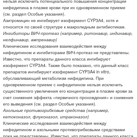
нельзя исключить потенциального повышения концентрации
нифедипина в плазме крови при их одновременном приеме
(см. раздел Особые указания).
Азитромицин не ингибирует изофермент CYP3А4, хотя и
относится по своей структуре к макролидным антибиотикам.
Ингибиторы ВИЧ-протеаз (например, ритонавир, индинавир,
нелфинавир, ампренавир)
Клинические исследования взаимодействия между
нифедипином и ингибиторами ВИЧ-протеаз не представлены.
Известно, что препараты данного класса ингибируют
изофермент CYP3А4. Также было показано, что данный класс
препаратов ингибируют изофермент CYP3A4 in vitro,
обуславливающий метаболизм нифедипина. При
одновременном приеме с нифедипином нельзя исключить
существенного увеличения его концентрации в плазме крови за
счет снижения эффекта «первичного прохождения» и снижения
его выведения (см. раздел Особые указания).
Азольные противогрибковые средства (например,
кетоконазол, флуконазол, итраконазол)
Клинические исследования взаимодействия между
нифедипином и азольными противогрибковыми средствами
пока не представлены. Известно, что препараты данного класса