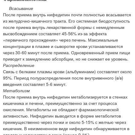
Всасывание
После приема внутрь нифедипин почти полностью всасывается
из желудочно-кишечного тракта. Его системная биодоступность
после приема внутрь лекарственной формы с немедленным
высвобождением составляет 45-56% из-за эффекта
«первичного прохождения» через печень. Максимальные
концентрации в плазме и сыворотке крови устанавливаются
через 30-60 минут после приема. Одновременный прием пищи
приводит к замедлению абсорбции, но не снижает ее уровень.
Распределение
Связь с белками плазмы крови (альбуминами) составляет около
95%. Период полураспределения после внутривенного (в/в)
введения составляет 5-6 минут.
Метаболизм
После приема внутрь нифедипин метаболизируется в стенках
кишечника и печени, преимущественно за счет процесса
окисления. Метаболиты не обладают фармакологической
активностью. Нифедипин выводится в форме метаболитов
преимущественно через почки и около 5-15% с желчью через
кишечник. В неизмененном виде нифедипин обнаруживается в
следовых количествах в моче (менее 0,1%).