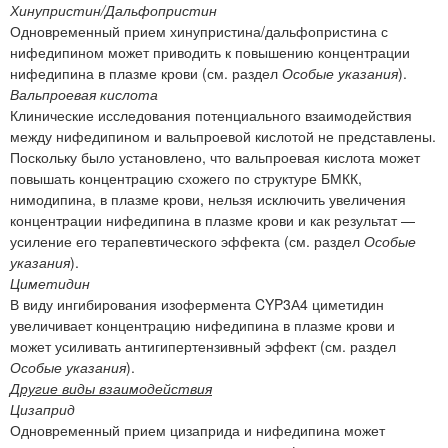
Хинупристин/Дальфопристин
Одновременный прием хинупристина/дальфопристина с
нифедипином может приводить к повышению концентрации
нифедипина в плазме крови (см. раздел
Особые указания
).
Вальпроевая кислота
Клинические исследования потенциального взаимодействия
между нифедипином и вальпроевой кислотой не представлены.
Поскольку было установлено, что вальпроевая кислота может
повышать концентрацию схожего по структуре БМКК,
нимодипина, в плазме крови, нельзя исключить увеличения
концентрации нифедипина в плазме крови и как результат —
усиление его терапевтического эффекта (см. раздел
Особые
указания
).
Циметидин
В виду ингибирования изофермента CYP3А4 циметидин
увеличивает концентрацию нифедипина в плазме крови и
может усиливать антигипертензивный эффект (см. раздел
Особые указания
).
Другие виды взаимодействия
Цизаприд
Одновременный прием цизаприда и нифедипина может