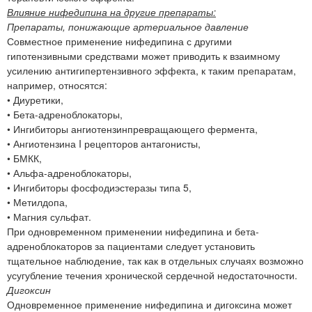
Влияние нифедипина на другие препараты:
Препараты, понижающие артериальное давление
Совместное применение нифедипина с другими
гипотензивными средствами может приводить к взаимному
усилению антигипертензивного эффекта, к таким препаратам,
например, относятся:
• Диуретики,
• Бета-адреноблокаторы,
• Ингибиторы ангиотензинпревращающего фермента,
• Ангиотензина I рецепторов антагонисты,
• БМКК,
• Альфа-адреноблокаторы,
• Ингибиторы фосфодиэстеразы типа 5,
• Метилдопа,
• Магния сульфат.
При одновременном применении нифедипина и бета-
адреноблокаторов за пациентами следует установить
тщательное наблюдение, так как в отдельных случаях возможно
усугубление течения хронической сердечной недостаточности.
Дигоксин
Одновременное применение нифедипина и дигоксина может