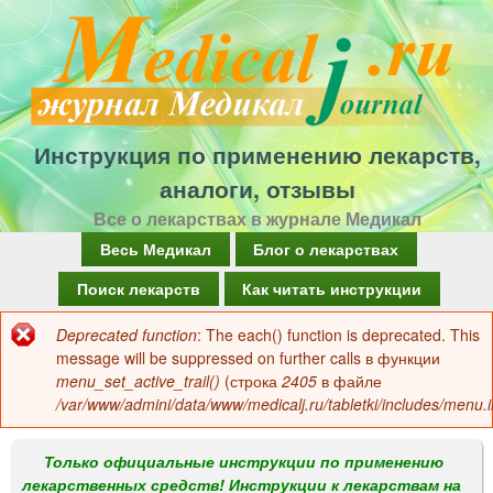
Перейти
к
основному
содержанию
Инструкция по применению лекарств,
аналоги, отзывы
Все о лекарствах в журнале Медикал
Г
Весь Медикал
Блог о лекарствах
л
Поиск лекарств
Как читать инструкции
а
Deprecated function
: The each() function is deprecated. This
Сообщение
в
message will be suppressed on further calls в функции
об
menu_set_active_trail()
(строка
2405
в файле
н
/var/www/admini/data/www/medicalj.ru/tabletki/includes/menu.i
ошибке
о
е
Только официальные инструкции по применению
лекарственных средств! Инструкции к лекарствам на