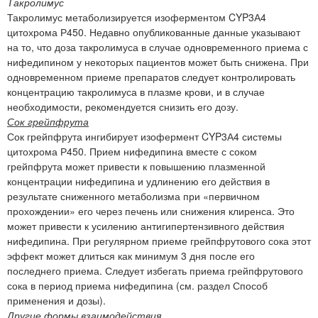
Такролимус
Такролимус метаболизируется изоферментом CYP3А4
цитохрома Р450. Недавно опубликованные данные указывают
на то, что доза такролимуса в случае одновременного приема с
нифедипином у некоторых пациентов может быть снижена. При
одновременном приеме препаратов следует контролировать
концентрацию такролимуса в плазме крови, и в случае
необходимости, рекомендуется снизить его дозу.
Сок грейпфрута
Сок грейпфрута ингибирует изофермент CYP3А4 системы
цитохрома Р450. Прием нифедипина вместе с соком
грейпфрута может привести к повышению плазменной
концентрации нифедипина и удлинению его действия в
результате сниженного метаболизма при «первичном
прохождении» его через печень или снижения клиренса. Это
может привести к усилению антигипертензивного действия
нифедипина. При регулярном приеме грейпфрутового сока этот
эффект может длиться как минимум 3 дня после его
последнего приема. Следует избегать приема грейпфрутового
сока в период приема нифедипина (см. раздел Способ
применения и дозы).
Другие формы взаимодействия