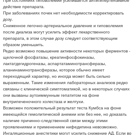
При состояниях гиповолемии усиливается антигипертензивное
действие препарата.
При заболеваниях почек нет необходимости корректировать
дозу.
Сниженное легочно-артериальное давление и гиповолемия
после диализа могут усилить эффект лекарственного
препарата, в этом случае дозу следует соответствующим
образом уменьшить.
Редко возможно повышение активности некоторых ферментов -
щелочной фосфатазы, креатинфосфокиназы,
лактатдегидрогеназы, аспартатаминотрансферазы,
аланинаминотрансферазы, которое обычно имеет
переходящий характер, но иногда может быть сильно
выраженным. Такие изменения лабораторных анализов редко
связаны с клинической симптоматикой, но в некоторых случаях
они вызваны аутоиммунным гепатитом на фоне
внутрипеченочного холестаза и желтухи.
Возможен положительный результат теста Кумбса на фоне
имеющейся гемолитической анемии или без нее, но доказать
наличие причинно-следственной связи между этими
проявлениями и применением нифедипина невозможно.
Ингаляционные анестетики могут усилить снижение АД. Если во