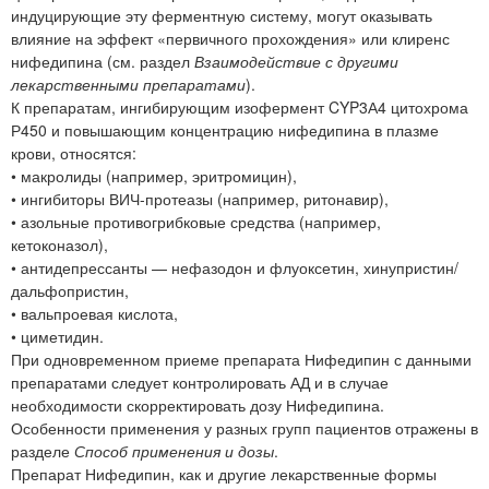
индуцирующие эту ферментную систему, могут оказывать
влияние на эффект «первичного прохождения» или клиренс
нифедипина (см. раздел
Взаимодействие с другими
лекарственными препаратами
).
К препаратам, ингибирующим изофермент CYP3А4 цитохрома
Р450 и повышающим концентрацию нифедипина в плазме
крови, относятся:
• макролиды (например, эритромицин),
• ингибиторы ВИЧ-протеазы (например, ритонавир),
• азольные противогрибковые средства (например,
кетоконазол),
• антидепрессанты — нефазодон и флуоксетин, хинупристин/
дальфопристин,
• вальпроевая кислота,
• циметидин.
При одновременном приеме препарата Нифедипин с данными
препаратами следует контролировать АД и в случае
необходимости скорректировать дозу Нифедипина.
Особенности применения у разных групп пациентов отражены в
разделе
Способ применения и дозы
.
Препарат Нифедипин, как и другие лекарственные формы