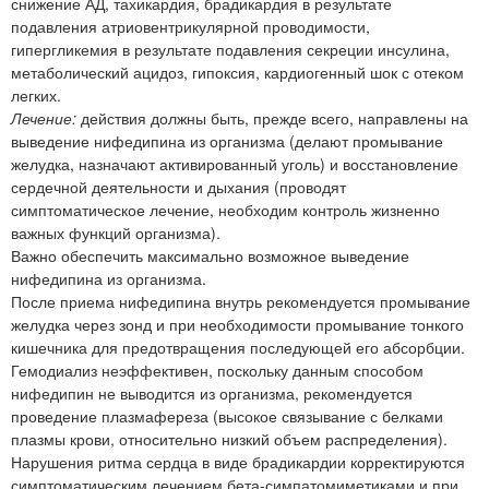
снижение АД, тахикардия, брадикардия в результате
подавления атриовентрикулярной проводимости,
гипергликемия в результате подавления секреции инсулина,
метаболический ацидоз, гипоксия, кардиогенный шок с отеком
легких.
Лечение:
действия должны быть, прежде всего, направлены на
выведение нифедипина из организма (делают промывание
желудка, назначают активированный уголь) и восстановление
сердечной деятельности и дыхания (проводят
симптоматическое лечение, необходим контроль жизненно
важных функций организма).
Важно обеспечить максимально возможное выведение
нифедипина из организма.
После приема нифедипина внутрь рекомендуется промывание
желудка через зонд и при необходимости промывание тонкого
кишечника для предотвращения последующей его абсорбции.
Гемодиализ неэффективен, поскольку данным способом
нифедипин не выводится из организма, рекомендуется
проведение плазмафереза (высокое связывание с белками
плазмы крови, относительно низкий объем распределения).
Нарушения ритма сердца в виде брадикардии корректируются
симптоматическим лечением бета-симпатомиметиками и при