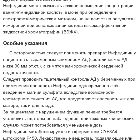
Нифедипин может вызывать ложное повышение концентрации
ванилилминдальной кислоты в моче при определении
спектрофотометрическим методом, но не влияет на результаты
измерений при использовании метода высокоэффективной
жидкостной хроматографии (ВЭЖХ).
Особые указания
С осторожностью следует применять препарат Нифедипин у
пациентов с выраженным снижением АД (систолическое АД
ниже 90 мм рт.ст.), с симптомами хронической сердечной
недостаточности.
Следует проводить тщательный контроль АД у беременных при
применении препарата Нифедипин одновременно с в/в
введением магния сульфата вследствие возможности
чрезмерного снижения АД, что представляет опасность как для
матери, так и для плода.
За пациентами с нарушением функции печени требуется
установить тщательное наблюдение, при тяжелых клинических
случаях может потребоваться уменьшение дозы.
Нифедипин метаболизируется изоферментом CYP3А4
цитохрома Р450. Лекарственные вещества, подавляющие или