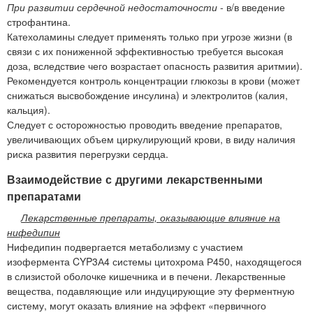
При развитии сердечной недостаточности
- в/в введение
строфантина.
Катехоламины следует применять только при угрозе жизни (в
связи с их пониженной эффективностью требуется высокая
доза, вследствие чего возрастает опасность развития аритмии).
Рекомендуется контроль концентрации глюкозы в крови (может
снижаться высвобождение инсулина) и электролитов (калия,
кальция).
Следует с осторожностью проводить введение препаратов,
увеличивающих объем циркулирующий крови, в виду наличия
риска развития перегрузки сердца.
Взаимодействие с другими лекарственными
препаратами
Лекарственные препараты, оказывающие влияние на
нифедипин
Нифедипин подвергается метаболизму с участием
изофермента CYP3А4 системы цитохрома Р450, находящегося
в слизистой оболочке кишечника и в печени. Лекарственные
вещества, подавляющие или индуцирующие эту ферментную
систему, могут оказать влияние на эффект «первичного