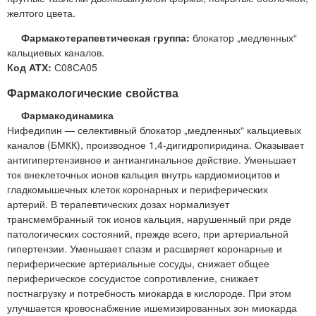
желтого цвета.
Фармакотерапевтическая группа:
блокатор „медленных“
кальциевых каналов.
Код АТХ:
С08СА05
Фармакологические свойства
Фармакодинамика
Нифедипин — селективный блокатор „медленных“ кальциевых
каналов (БМКК), производное 1,4-дигидропиридина. Оказывает
антигипертензивное и антиангинальное действие. Уменьшает
ток внеклеточных ионов кальция внутрь кардиомиоцитов и
гладкомышечных клеток коронарных и периферических
артерий. В терапевтических дозах нормализует
трансмембранный ток ионов кальция, нарушенный при ряде
патологических состояний, прежде всего, при артериальной
гипертензии. Уменьшает спазм и расширяет коронарные и
периферические артериальные сосуды, снижает общее
периферическое сосудистое сопротивление, снижает
постнагрузку и потребность миокарда в кислороде. При этом
улучшается кровоснабжение ишемизированных зон миокарда