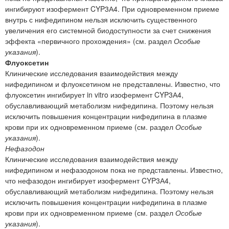
ингибируют изофермент CYP3А4. При одновременном приеме
внутрь с нифедипином нельзя исключить существенного
увеличения его системной биодоступности за счет снижения
эффекта «первичного прохождения» (см. раздел
Особые
указания
).
Флуоксетин
Клинические исследования взаимодействия между
нифедипином и флуоксетином не представлены. Известно, что
флуоксетин ингибирует in vitro изофермент CYP3А4,
обуславливающий метаболизм нифедипина. Поэтому нельзя
исключить повышения концентрации нифедипина в плазме
крови при их одновременном приеме (см. раздел
Особые
указания
).
Нефазодон
Клинические исследования взаимодействия между
нифедипином и нефазодоном пока не представлены. Известно,
что нефазодон ингибирует изофермент CYP3А4,
обуславливающий метаболизм нифедипина. Поэтому нельзя
исключить повышения концентрации нифедипина в плазме
крови при их одновременном приеме (см. раздел
Особые
указания
).