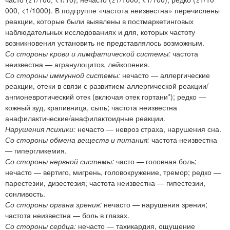
000, <1/1000). В подгруппе «частота неизвестна» перечислены
реакции, которые были выявлены в постмаркетинговых
наблюдательных исследованиях и для, которых частоту
возникновения установить не представлялось возможным.
Со стороны крови и лимфатической системы:
частота
неизвестна — агранулоцитоз, лейкопения.
Со стороны иммунной системы:
нечасто — аллергические
реакции, отеки в связи с развитием аллергической реакции/
ангионевротический отек (включая отек гортани*); редко —
кожный зуд, крапивница, сыпь; частота неизвестна
анафилактические/анафилактоидные реакции.
Нарушения психики:
нечасто — невроз страха, нарушения сна.
Со стороны обмена веществ и питания:
частота неизвестна
— гипергликемия.
Со стороны нервной системы:
часто — головная боль;
нечасто — вертиго, мигрень, головокружение, тремор; редко —
парестезии, дизестезия; частота неизвестна — гипестезии,
сонливость.
Со стороны органа зрения:
нечасто — нарушения зрения;
частота неизвестна — боль в глазах.
Со стороны сердца:
нечасто — тахикардия, ощущение