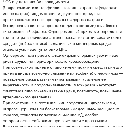
ЧСС и угнетению AV проводимости.
β-адреномиметики, теофиллин, кокаин, эстрогены (задержка
ионов натрия), индометацин и другие нестероидные
противоспалительные препараты (задержка натрия и
блокирование синтеза простагландинов почками) ослабляют
гипотензивный эффект. Одновременный прием метопролола и
три- и тетрациклических антидепрессантов, антипсихотических
средств (нейролептики), седативных и снотворных средств,
этанола усиливает угнетение ЦНС.
Одновременный прием с алкалоидами спорыньи увеличивает
риск нарушений периферического кровообращения.
При совместном приеме с гипогликемическими средствами для
приема внутрь возможно снижение их эффекта; с инсулином —
повышение риска развития гипогликемии, усиление ее
выраженности и продолжительности, маскировка некоторых
симптомов гипо гликемии (тахикардия, потливость, повышение
артериального давления).
При сочетании с гипотензивными средствами, диуретиками,
нитроглицерином или блокаторами «медленных» кальциевых
каналов, этанолом возможно снижение АД, особая
осторожность необходима при сочетании с празозином.
Если метопролол и клонидин принимают одновременно, то при