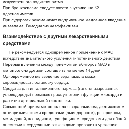
искусственного водителя ритма
При бронхоспазме следует ввести внутривенно β2-
адреномиметик.
При судорогах рекомендуют внутривенное медленное введение
диазепама. Гемодиализ неэффективен.
Взаимодействие с другими лекарственными
средствами
Не рекомендуется одновременное применение с МАО
вследствие значительного усиления гипотензивного действия.
Перерыв в лечении между приемом ингибиторов МАО и
метопролола должен составлять не менее 14 дней.
Одновременное в/в введение верапамила может
спровоцировать остановку сердца.
Средства для ингаляционного наркоза (галогенизированные
углеводороды) повышают риск угнетения функции миокарда и
развития артериальной гипотензии.
Совместный прием метопролола с верапамилом, дилтиаземом,
антиаритмическими средствами (амиодароном), резерпином,
метилдопой, клонидином, гуанфацином, средствами для общей
анестезии и сердечными гликозидами приводит к урежению