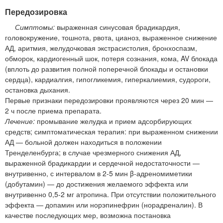
Передозировка
Симптомы:
выраженная синусовая брадикардия,
головокружение, тошнота, рвота, цианоз, выраженное снижение
АД, аритмия, желудочковая экстрасистолия, бронхоспазм,
обморок, кардиогенный шок, потеря сознания, кома, AV блокада
(вплоть до развития полной поперечной блокады и остановки
сердца), кардиалгия, гипогликемия, гиперкалиемия, судороги,
остановка дыхания.
Первые признаки передозировки проявляются через 20 мин —
2 ч после приема препарата.
Лечение:
промывание желудка и прием адсорбирующих
средств; симптоматическая терапия: при выраженном снижении
АД — больной должен находиться в положении
Тренделенбурга; в случае чрезмерного снижения АД,
выраженной брадикардии и сердечной недостаточности —
внутривенно, с интервалом в 2-5 мин β-адреномиметики
(добутамин) — до достижения желаемого эффекта или
внутривенно 0,5-2 мг атропина. При отсутствии положительного
эффекта — допамин или норэпинефрин (норадреналин). В
качестве последующих мер, возможна постановка