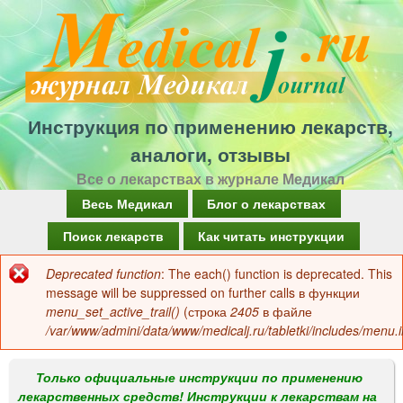
Перейти
к
основному
содержанию
Инструкция по применению лекарств,
аналоги, отзывы
Все о лекарствах в журнале Медикал
Г
Весь Медикал
Блог о лекарствах
л
Поиск лекарств
Как читать инструкции
а
Deprecated function
: The each() function is deprecated. This
Сообщение
в
message will be suppressed on further calls в функции
об
menu_set_active_trail()
(строка
2405
в файле
н
/var/www/admini/data/www/medicalj.ru/tabletki/includes/menu.i
ошибке
о
е
Только официальные инструкции по применению
лекарственных средств! Инструкции к лекарствам на