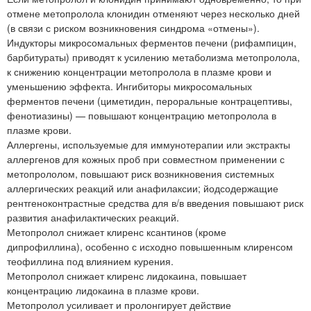
отмене метопролола клонидин отменяют через несколько дней
(в связи с риском возникновения синдрома «отмены»).
Индукторы микросомальных ферментов печени (рифампицин,
барбитураты) приводят к усилению метаболизма метопролола,
к снижению концентрации метопролола в плазме крови и
уменьшению эффекта. Ингибиторы микросомальных
ферментов печени (циметидин, пероральные контрацептивы,
фенотиазины) — повышают концентрацию метопролола в
плазме крови.
Аллергены, используемые для иммунотерапии или экстракты
аллергенов для кожных проб при совместном применении с
метопрололом, повышают риск возникновения системных
аллергических реакций или анафилаксии; йодсодержащие
рентгеноконтрастные средства для в/в введения повышают риск
развития анафилактических реакций.
Метопролол снижает клиренс ксантинов (кроме
дипрофиллина), особенно с исходно повышенным клиренсом
теофиллина под влиянием курения.
Метопролол снижает клиренс лидокаина, повышает
концентрацию лидокаина в плазме крови.
Метопролол усиливает и пролонгирует действие