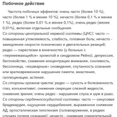
Побочное действие
Частота побочных эффектов: очень часто (более 10 %),
часто (более 1 % и менее 10 %), нечасто (более 0,1 % и менее
1 %), редко (более 0,01 % и менее 0,1%), очень редко (менее
0,01%), включая отдельные сообщения.
Со стороны центральной нервной системы (ЦНС):
часто —
повышенная утомляемость, слабость, головная боль; нечасто -
замедление скорости психических и двигательных реакций;
редко — парестезии в конечностях (у больных с
«перемежающейся» хромотой и синдромом Рейно), депрессия,
беспокойство, снижение концентрации внимания, сонливость,
бессонница, «кошмарные» сновидения, спутанность сознания
или кратковременное нарушение памяти, миастения,
галлюцинации, астения.
Со стороны органов чувств:
редко — сухость и болезненность
глаз, конъюнктивит, снижение секреции слезной жидкости,
снижение зрения; очень редко - нарушение слуха и шум в ушах.
Со стороны сердечнососудистой системы:
часто — синусовая
брадикардия, ощущение сердцебиения, выраженное снижение
АД, ортостатическая гипотензия (головокружение, в редких
случаях потеря сознания); нечасто - снижение сократительной