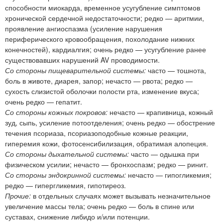
способности миокарда, временное усугубление симптомов
хронической сердечной недостаточности; редко — аритмии,
проявление ангиоспазма (усиление нарушения
периферического кровообращения, похолодание нижних
конечностей), кардиалгия; очень редко — усугубление ранее
существовавших нарушений AV проводимости.
Со стороны пищеварительной системы:
часто — тошнота,
боль в животе, диарея, запор; нечасто — рвота; редко —
сухость слизистой оболочки полости рта, изменение вкуса;
очень редко — гепатит.
Со стороны кожных покровов:
нечасто — крапивница, кожный
зуд, сыпь, усиление потоотделения; очень редко — обострение
течения псориаза, псориазоподобные кожные реакции,
гиперемия кожи, фотосенсибилизация, обратимая алопеция.
Со стороны дыхательной системы:
часто — одышка при
физическом усилии; нечасто — бронхоспазм; редко — ринит.
Со стороны эндокринной системы:
нечасто — гипогликемия;
редко — гипергликемия, гипотиреоз.
Прочие:
в отдельных случаях может вызывать незначительное
увеличение массы тела; очень редко — боль в спине или
суставах, снижение либидо и/или потенции.