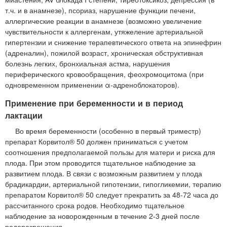
т.ч. и в анамнезе), псориаз, нарушение функции печени,
аллергические реакции в анамнезе (возможно увеличение
чувствительности к аллергенам, утяжеление артериальной
гипертензии и снижение терапевтического ответа на эпинефрин
(адреналин), пожилой возраст, хроническая обструктивная
болезнь легких, бронхиальная астма, нарушения
периферического кровообращения, феохромоцитома (при
одновременном применении α-адреноблокаторов).
Применение при беременности и в период
лактации
Во время беременности (особенно в первый триместр)
препарат Корвитол® 50 должен приниматься с учетом
соотношения предполагаемой пользы для матери и риска для
плода. При этом проводится тщательное наблюдение за
развитием плода. В связи с возможным развитием у плода
брадикардии, артериальной гипотензии, гипогликемии, терапию
препаратом Корвитол® 50 следует прекратить за 48-72 часа до
рассчитанного срока родов. Необходимо тщательное
наблюдение за новорожденным в течение 2-3 дней после
родоразрешения.