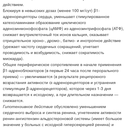
действием.
Блокируя в невысоких дозах (менее 100 мг/сут) β1-
адренорецепторы сердца, уменьшает стимулированное
катехоламинами образование циклического
аденозинмонофосфата (цАМФ) из аденозинтрифосфата (АТФ),
снижает внутриклеточный ток ионов кальция, оказывает
отрицательное хроно-, дромо-, батмо- и инотропное действие
(урежает частоту сердечных сокращений, угнетает
проводимость и возбудимость, снижает сократимость
миокарда).
Общее периферическое сопротивление в начале применения
β1-адреноблокаторов (в первые 24 часа после перорального
приема) — увеличивается (в результате реципрокного
возрастания активности α-адренорецепторов и устранения
стимуляции β-адренорецепторов), которое через 1-3 дня
возвращается к исходному, а при длительном назначении —
снижается.
Гипотензивное действие
обусловлено уменьшением
сердечного выброса и синтеза ренина, угнетением активности
ренин-ангиотензин-альдостероновой системы (имеет большое
значение у больных с исходной гиперсекрецией ренина) и