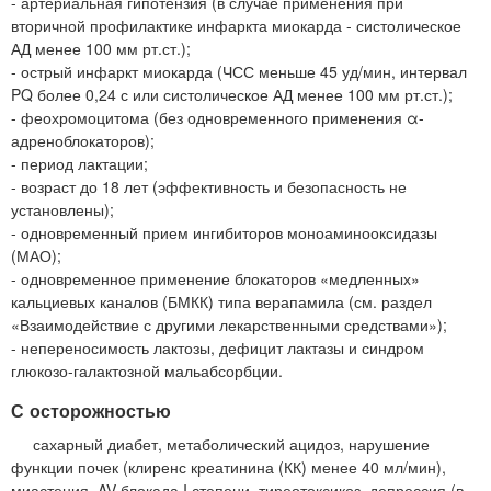
- артериальная гипотензия (в случае применения при
вторичной профилактике инфаркта миокарда - систолическое
АД менее 100 мм рт.ст.);
- острый инфаркт миокарда (ЧСС меньше 45 уд/мин, интервал
PQ более 0,24 с или систолическое АД менее 100 мм рт.ст.);
- феохромоцитома (без одновременного применения α-
адреноблокаторов);
- период лактации;
- возраст до 18 лет (эффективность и безопасность не
установлены);
- одновременный прием ингибиторов моноаминооксидазы
(МАО);
- одновременное применение блокаторов «медленных»
кальциевых каналов (БМКК) типа верапамила (см. раздел
«Взаимодействие с другими лекарственными средствами»);
- непереносимость лактозы, дефицит лактазы и синдром
глюкозо-галактозной мальабсорбции.
С осторожностью
сахарный диабет, метаболический ацидоз, нарушение
функции почек (клиренс креатинина (КК) менее 40 мл/мин),
миастения, AV блокада I степени, тиреотоксикоз, депрессия (в