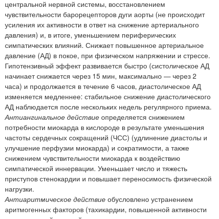
центральной нервной системы, восстановлением
чувствительности барорецепторов дуги аорты (не происходит
усиления их активности в ответ на снижение артериального
давления) и, в итоге, уменьшением периферических
симпатических влияний. Снижает повышенное артериальное
давление (АД) в покое, при физическом напряжении и стрессе.
Гипотензивный эффект развивается быстро (систолическое АД
начинает снижается через 15 мин, максимально — через 2
часа) и продолжается в течение 6 часов, диастолическое АД
изменяется медленнее: стабильное снижение диастолического
АД наблюдается после нескольких недель регулярного приема.
Антиангинальное действие
определяется снижением
потребности миокарда в кислороде в результате уменьшения
частоты сердечных сокращений (ЧСС) (удлинение диастолы и
улучшение перфузии миокарда) и сократимости, а также
снижением чувствительности миокарда к воздействию
симпатической иннервации. Уменьшает число и тяжесть
приступов стенокардии и повышает переносимость физической
нагрузки.
Антиаритмическое действие
обусловлено устранением
аритмогенных факторов (тахикардии, повышенной активности