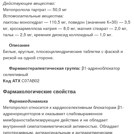
Действующее вещество:
Метопролола тартрат — 50,0 мг
Вспомогательные вещества:
лактозы моногидрат — 110,5 мг, повидон (значение К=30) — 3,5
мг, кроскармеллоза натрия — 8,0 мг, магния стеарат — 2,0 мг,
тальк — 2,5 мг, кремния диоксид коллоидный — 1,0 мг.
Описание
Белые, круглые, плоскоцилиндрические таблетки с фаской и
риской на одной стороне.
Фармакотерапевтическая группа:
β1-адреноблокатор
селективный
Код АТХ
С07АВ02
Фармакологические свойства
Фармакодинамика
Метопролол относится к кардиоселективным блокаторам β1-
адренорецепторов и оказывает слабовыраженное
мембраностабилизирующее действие и не обладает
внутренней симпатомиметической активностью. Обладает
гипотензивным, антиангинальным и антиаритмическим