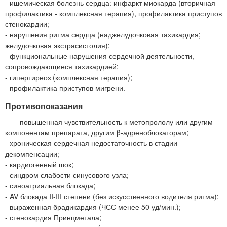
- ишемическая болезнь сердца: инфаркт миокарда (вторичная
профилактика - комплексная терапия), профилактика приступов
стенокардии;
- нарушения ритма сердца (наджелудочковая тахикардия;
желудочковая экстрасистолия);
- функциональные нарушения сердечной деятельности,
сопровождающиеся тахикардией;
- гипертиреоз (комплексная терапия);
- профилактика приступов мигрени.
Противопоказания
- повышенная чувствительность к метопрололу или другим
компонентам препарата, другим β-адреноблокаторам;
- хроническая сердечная недостаточность в стадии
декомпенсации;
- кардиогенный шок;
- синдром слабости синусового узла;
- синоатриальная блокада;
- AV блокада II-III степени (без искусственного водителя ритма);
- выраженная брадикардия (ЧСС менее 50 уд/мин.);
- стенокардия Принцметала;