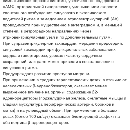
симпатической нервной системы, увеличенного содержания
цАМФ, артериальной гипертензии), уменьшением скорости
спонтанного возбуждения синусового и эктопического
водителей ритма и замедлением атриовентрикулярной (АV)
проводимости преимущественно в антеградном и, в меньшей
степени, в ретроградном направлениях через
атриовентрикулярный узел и по дополнительным путям.
При суправентрикулярной тахикардии, мерцании предсердий,
синусовой тахикардии при функциональных заболеваниях
сердца и гипертиреозе, урежает частоту сердечных
сокращений, или даже может привести к восстановлению
синусового ритма.
Предупреждает развитие приступов мигрени.
При применении в средних терапевтических дозах, в отличие от
неселективных β-адреноблокаторов, оказывает менее
выраженное влияние на органы, содержащие β2-
адренорецепторы (поджелудочная железа, скелетные мышцы и
гладкая мускулатура периферических артерий, бронхов и
матки) и на углеводный обмен. При применении в больших
дозах (более 100 мг/сут) оказывает блокирующий эффект на
оба подтипа β-адренорецепторов.