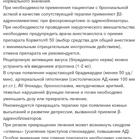
нормального значения.
При необходимости применения пациентам с бронхиальной
астмой в качестве сопутствующей терапии применяют β2-
адреномиметики; при феохромоцитоме α-адреноблокаторы.
При необходимости проведения хирургического вмешательства
необходимо предупредить врача-анестезиолога о приеме
препарата Корвитол® 50 (выбор средства для общей анестезии
с минимальным отрицательным инотропным действием),
отмена препарата не рекомендуется.
Реципрокную активацию вагуса (блуждающего нерва) можно
устранить в/в введением атропина (1-2 мг).
В случае появления нарастающей брадикардии (менее 50 уд./
мин), артериальной гипотензии (систолическое АД ниже 100 мм
рт.ст.), AV блокады, бронхоспазма, желудочковых аритмий,
тяжелых нарушений функции печени и почек необходимо
уменьшить дозу или прекратить лечение.
Рекомендуется прекращать терапию при появлении кожных
высыпаний и развитии депрессии, вызванной приемом β-
адреноблокаторов.
При резком прекращении лечения может возникнуть синдром
«отмены» (усиление приступов стенокардии, повышение АД).
Особое внимание при отмене препарата необходимо уделить