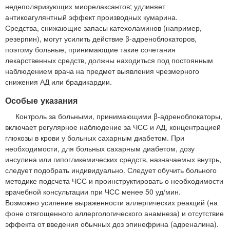
недеполяризующих миорелаксантов; удлиняет
антикоагулянтный эффект производных кумарина.
Средства, снижающие запасы катехоламинов (например,
резерпин), могут усилить действие β-адреноблокаторов,
поэтому больные, принимающие такие сочетания
лекарственных средств, должны находиться под постоянным
наблюдением врача на предмет выявления чрезмерного
снижения АД или брадикардии.
Особые указания
Контроль за больными, принимающими β-адреноблокаторы,
включает регулярное наблюдение за ЧСС и АД, концентрацией
глюкозы в крови у больных сахарным диабетом. При
необходимости, для больных сахарным диабетом, дозу
инсулина или гипогликемических средств, назначаемых внутрь,
следует подобрать индивидуально. Следует обучить больного
методике подсчета ЧСС и проинструктировать о необходимости
врачебной консультации при ЧСС менее 50 уд/мин.
Возможно усиление выраженности аллергических реакций (на
фоне отягощенного аллергологического анамнеза) и отсутствие
эффекта от введения обычных доз эпинефрина (адреналина).