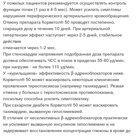
У пожилых пациентов рекомендуется осуществлять контроль
функции почек (1 раз в 4-5 мес). Может усилить симптомы
нарушения периферического артериального кровообращения.
Отмену препарата Корвитол® 50 проводят постепенно,
сокращая дозу в течение 10 дней. При артериальной
гипертензии эффект наступает через 2-5 дней, стабильное
действие
отмечается через 1-2 мес.
При стенокардии напряжения подобранная доза препарата
должна обеспечивать ЧСС в покое в пределах 55-60 уд/мин,
при нагрузке - не более 110 уд/мин.
У «курильщиков» эффективность β-адреноблокаторов ниже.
Корвитол® 50 может маскировать некоторые клинические
проявления тиреотоксикоза (например тахикардию). Резкая
отмена у больных с тиреотоксикозом противопоказана,
поскольку способна усилить симптоматику.
При сахарном диабете Корвитол® 50 может маскировать
тахикардию, вызванную гипогликемией.
В отличие от неселективных β-адреноблокаторов практически
не усиливает вызванную инсулином гипогликемию и не
задерживает восстановление концентрации глюкозы в крови до