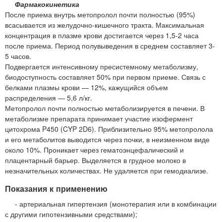
Фармакокинетика
После приема внутрь метопролол почти полностью (95%)
всасывается из желудочно-кишечного тракта. Максимальная
концентрация в плазме крови достигается через 1,5-2 часа
после приема. Период полувыведения в среднем составляет 3-
5 часов.
Подвергается интенсивному пресистемному метаболизму,
биодоступность составляет 50% при первом приеме. Связь с
белками плазмы крови — 12%, кажущийся объем
распределения — 5,6 л/кг.
Метопролол почти полностью метаболизируется в печени. В
метаболизме препарата принимает участие изофермент
цитохрома P450 (CYP 2D6). Приблизительно 95% метопролола
и его метаболитов выводится через почки, в неизменном виде
около 10%. Проникает через гематоэнцефалический и
плацентарный барьер. Выделяется в грудное молоко в
незначительных количествах. Не удаляется при гемодиализе.
Показания к применению
- артериальная гипертензия (монотерапия или в комбинации
с другими гипотензивными средствами);