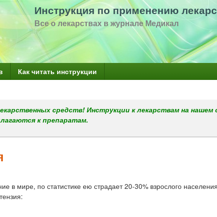
Перейти
Инструкция по применению лекарс
к
Все о лекарствах в журнале Медикал
основному
содержанию
в
Как читать инструкции
екарственных средств! Инструкции к лекарствам на нашем 
илагаются к препаратам.
я
ние в мире, по статистике ею страдает 20-30% взрослого населения
тензия: