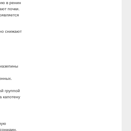
ию в ренин
ают почки.
роявляется
рно снижают
м
диазепины
онных.
ой группой
а капотену
ную
сонидин.