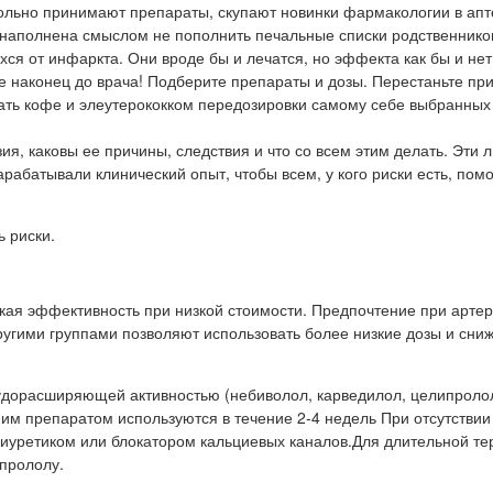
ольно принимают препараты, скупают новинки фармакологии в апт
 наполнена смыслом не пополнить печальные списки родственнико
хся от инфаркта. Они вроде бы и лечатся, но эффекта как бы и нет
же наконец до врача! Подберите препараты и дозы. Перестаньте пр
вать кофе и элеутерококком передозировки самому себе выбранных
ия, каковы ее причины, следствия и что со всем этим делать. Эти 
арабатывали клинический опыт, чтобы всем, у кого риски есть, пом
ь риски.
кая эффективность при низкой стоимости. Предпочтение при арте
угими группами позволяют использовать более низкие дозы и сни
судорасширяющей активностью (небиволол, карведилол, целипролол
ним препаратом используются в течение 2-4 недель При отсутствии
иуретиком или блокатором кальциевых каналов.Для длительной те
прололу.