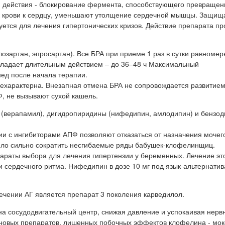
м действия - блокирование фермента, способствующего превращен
к крови к сердцу, уменьшают утолщение сердечной мышцы. Защищ
зуется для лечения гипертонических кризов. Действие препарата п
лозартан, эпросартан). Все БРА при приеме 1 раз в сутки равноме
бладает длительным действием – до 36–48 ч Максимальный
ед после начала терапии.
нехарактерна. Внезапная отмена БРА не сопровождается развитие
, не вызывают сухой кашель.
(верапамил), дигидропиридины (нифедипин, амлодипин) и бензо
и с ингибиторами АПФ позволяют отказаться от назначения мочег
ило сильно сократить несгибаемые ряды бабушек-клофелинщиц.
араты выбора для лечения гипертензии у беременных. Лечение эт
 сердечного ритма. Нифедипин в дозе 10 мг под язык-альтернатив
ечении АГ является препарат 3 поколения карведилол.
 на сосудодвигательный центр, снижая давление и успокаивая нерв
 новых препаратов, лишенных побочных эффектов клофелина - мок