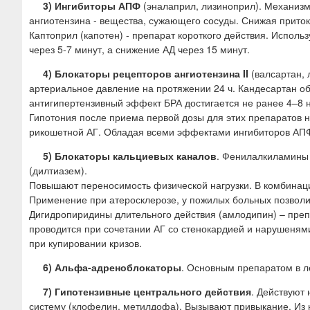
3) Ингибиторы АПФ
(эналаприл, лизиноприл). Механиз
ангиотензина - вещества, сужающего сосуды. Снижая прито
Каптоприл (капотен) - препарат короткого действия. Исполь
через 5-7 минут, а снижение АД через 15 минут.
4) Блокаторы рецепторов ангиотензина II
(валсартан, 
артериальное давление на протяжении 24 ч. Кандесартан о
антигипертензивный эффект БРА достигается не ранее 4–8 н
Гипотония после приема первой дозы для этих препаратов 
рикошетной АГ. Обладая всеми эффектами ингибиторов АПФ
5) Блокаторы кальциевых каналов
. Фенилалкиламины 
(дилтиазем).
Повышают переносимость физической нагрузки. В комбинаци
Применение при атеросклерозе, у пожилых больных позвол
Дигидропиридины длительного действия (амлодипин) – преп
проводится при сочетании АГ со стенокардией и нарушенями
при купировании кризов.
6) Альфа-адреноблокаторы
. Основным препаратом в л
7) Гипотензивные центрального действия
. Действуют
систему (клофелин, метилдофа). Вызывают привыкание. Из