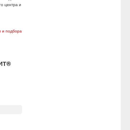
о центра и
я и подбора
ИТ®