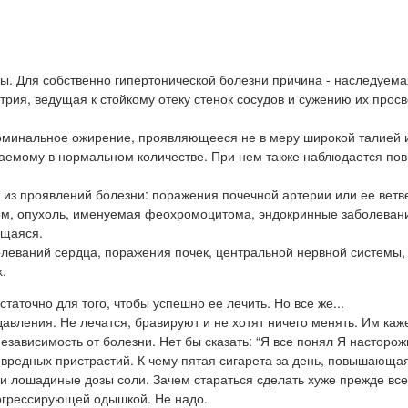
. Для собственно гипертонической болезни причина - наследуема
рия, ведущая к стойкому отеку стенок сосудов и сужению их просв
оминальное ожирение, проявляющееся не в меру широкой талией 
ваемому в нормальном количестве. При нем также наблюдается п
о из проявлений болезни: поражения почечной артерии или ее ветв
ом, опухоль, именуемая феохромоцитома, эндокринные заболевани
ющаяся.
олеваний сердца, поражения почек, центральной нервной системы
.
таточно для того, чтобы успешно ее лечить. Но все же...
авления. Не лечатся, бравируют и не хотят ничего менять. Им каже
зависимость от болезни. Нет бы сказать: “Я все понял Я насторож
т вредных пристрастий. К чему пятая сигарета за день, повышающа
 лошадиные дозы соли. Зачем стараться сделать хуже прежде все
рогрессирующей одышкой. Не надо.