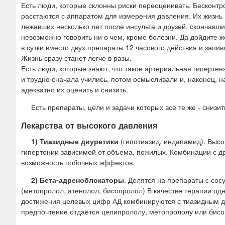
Есть люди, которые склонны риски переоценивать. Бесконтр
расстаются с аппаратом для измерения давления. Их жизнь
лежавших несколько лет после инсульта и друзей, скончавши
невозможно говорить ни о чем, кроме болезни. Да дойдите 
в сутки вместо двух препараты 12 часового действия и запи
Жизнь сразу станет легче в разы.
Есть люди, которые знают, что такое артериальная гипертенз
и трудно сначала учились, потом осмысливали и, наконец, н
адекватно их оценить и снизить.
Есть препараты, цели и задачи которых все те же - снизит
Лекарства от высокого давления
1) Тиазидные диуретики
(гипотиазид, индапамид). Высо
гипертонии зависимой от объема, пожилых. Комбинации с др
возможность побочных эффектов.
2) Бета-адреноблокаторы
. Делятся на препараты с со
(метопролол, атенолол, бисопролол) В качестве терапии од
достижения целевых цифр АД комбинируются с тиазидным д
предпочтение отдается целипрололу, метопрололу или бисо