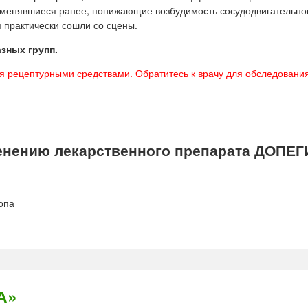
именявшиеся ранее, понижающие возбудимость сосудодвигательног
практически сошли со сцены.
зных групп.
ся рецептурными средствами. Обратитесь к врачу для обследовани
нению лекарственного препарата ДОПЕГ
опа
А»