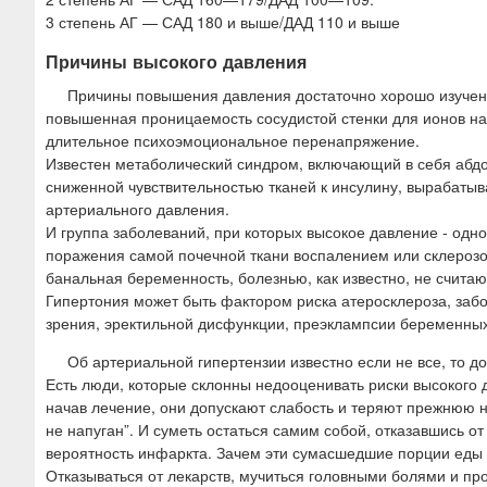
ю
3 степень АГ — САД 180 и выше/ДАД 110 и выше
Причины высокого давления
Причины повышения давления достаточно хорошо изучены
повышенная проницаемость сосудистой стенки для ионов нат
длительное психоэмоциональное перенапряжение.
Известен метаболический синдром, включающий в себя абд
сниженной чувствительностью тканей к инсулину, вырабаты
артериального давления.
И группа заболеваний, при которых высокое давление - одн
поражения самой почечной ткани воспалением или склероз
банальная беременность, болезнью, как известно, не счита
Гипертония может быть фактором риска атеросклероза, заб
зрения, эректильной дисфункции, преэклампсии беременных
Об артериальной гипертензии известно если не все, то дос
Есть люди, которые склонны недооценивать риски высокого д
начав лечение, они допускают слабость и теряют прежнюю не
не напуган”. И суметь остаться самим собой, отказавшись о
вероятность инфаркта. Зачем эти сумасшедшие порции еды и
Отказываться от лекарств, мучиться головными болями и п