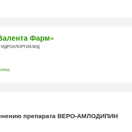
Валента Фарм»
а ГИДРОХЛОРТИАЗИД
иазид
енению препарата ВЕРО-АМЛОДИПИН