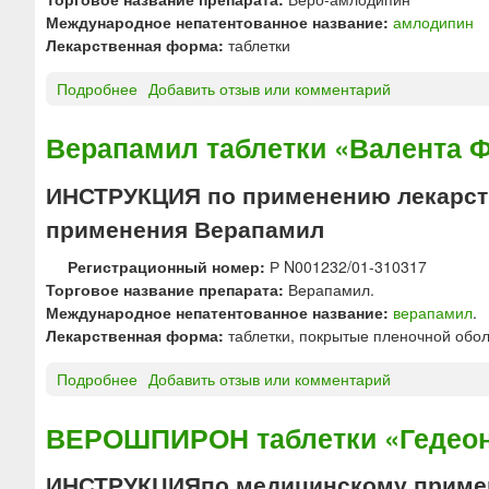
а
О
Международное непатентованное название:
амлодипин
б
Р
Лекарственная форма:
таблетки
л
Т
е
И
Подробнее
о
Добавить отзыв или комментарий
т
А
В
к
З
Е
Верапамил таблетки «Валента 
и
И
Р
«
Д
О
О
ИНСТРУКЦИЯ по применению лекарств
т
-
з
применения Верапамил
а
А
о
б
М
н
Регистрационный номер:
Р N001232/01-310317
л
Л
»
Торговое название препарата:
Верапамил.
е
О
Международное непатентованное название:
верапамил
.
т
Д
Лекарственная форма:
таблетки, покрытые пленочной обол
к
И
и
П
Подробнее
о
Добавить отзыв или комментарий
«
И
В
В
Н
е
ВЕРОШПИРОН таблетки «Гедеон
а
т
р
л
а
а
е
ИНСТРУКЦИЯпо медицинскому прим
б