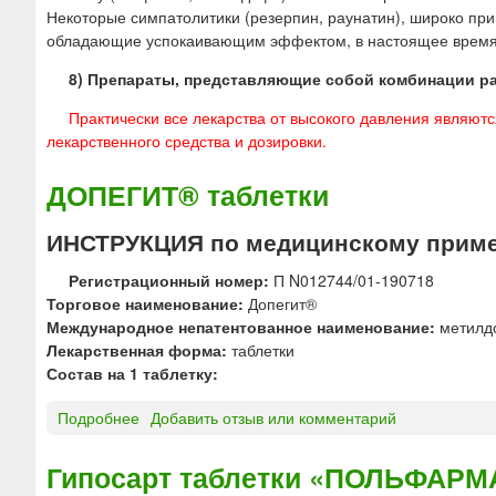
Некоторые симпатолитики (резерпин, раунатин), широко пр
обладающие успокаивающим эффектом, в настоящее время 
8) Препараты, представляющие собой комбинации ра
Практически все лекарства от высокого давления являют
лекарственного средства и дозировки.
ДОПЕГИТ® таблетки
ИНСТРУКЦИЯ по медицинскому приме
Регистрационный номер:
П N012744/01-190718
Торговое наименование:
Допегит®
Международное непатентованное наименование:
метилд
Лекарственная форма:
таблетки
Состав на 1 таблетку:
Подробнее
о
Добавить отзыв или комментарий
Д
О
Гипосарт таблетки «ПОЛЬФАРМ
П