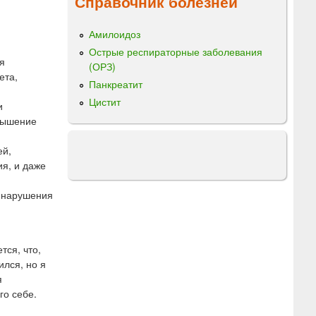
Справочник болезней
Амилоидоз
Острые респираторные заболевания
я
(ОРЗ)
ета,
Панкреатит
Цистит
и
овышение
ей,
я, и даже
, нарушения
тся, что,
ился, но я
я
го себе.