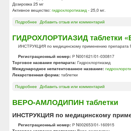
Дозировка 25 мг
е
Активное вещество:
гидрохлоротиазид
- 25,0 мг.
т
к
Подробнее
о
Добавить отзыв или комментарий
и
Г
«
И
ГИДРОХЛОРТИАЗИД таблетки «
П
Д
О
ИНСТРУКЦИЯ по медицинскому применению препарат
Р
Л
О
Ь
Регистрационный номер:
Р N001621/01-030817
Х
Ф
Торговое название препарата:
Гидрохлортиазид
Л
А
Международное непатентованное название:
гидрохлорот
О
Р
Лекарственная форма:
таблетки
Р
М
О
А
Подробнее
о
Добавить отзыв или комментарий
Т
»
Г
И
И
ВЕРО-АМЛОДИПИН таблетки
А
Д
З
Р
ИНСТРУКЦИЯ по медицинскому прим
И
О
Д
Х
Регистрационный номер:
Р N002653/01-160915
т
Л
Торговое название препарата:
Веро-амлодипин