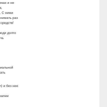
еках и не
в,
. С ними
инимать раз
 средств!
люди долго
очь
риальной
жать
) и без нее
рапии