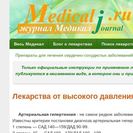
Г
Весь Медикал
Блог о лекарствах
Поиск лекарст
л
Препараты для лечения сердечно-сосудистых заболеваний
Вы
а
здесь
Только официальные инструкции по применению л
в
публикуются в неизменном виде, в котором они и пр
н
о
Лекарства от высокого давлени
е
м
Артериальная гипертензия
- не самое редкое заболева
е
Известны критерии постановки диагноза артериальная гипер
н
1 степень — САД 140—159/ДАД 90-99.
2 степень АГ — САД 160—179/ДАД 100—109.