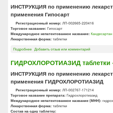
Е
ИНСТРУКЦИЯ по применению лекарств
Г
применения Гипосарт
И
Т
Регистрационный номер:
ЛП-002665-220416
®
Торговое название:
Гипосарт
т
Международное непатентованное название:
Кандесартан
а
Лекарственная форма:
таблетки
б
л
Подробнее
о
Добавить отзыв или комментарий
е
Г
т
и
ГИДРОХЛОРОТИАЗИД таблетки 
к
п
и
о
ИНСТРУКЦИЯ по применению лекарств
с
применения ГИДРОХЛОРОТИАЗИД
а
р
Регистрационный номер:
ЛП-002767-171214
т
Торговое название препарата:
Гидрохлоротиазид
т
Международное непатентованное название (МНН):
гидро
а
Лекарственная форма:
таблетки
б
Состав на одну таблетку:
л