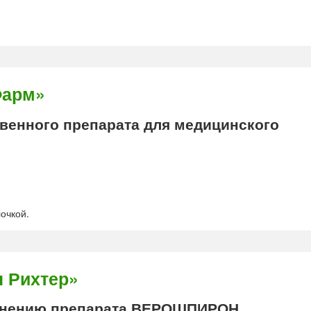
Фарм»
енного препарата для медицинского
очкой.
 Рихтер»
енению препарата ВЕРОШПИРОН